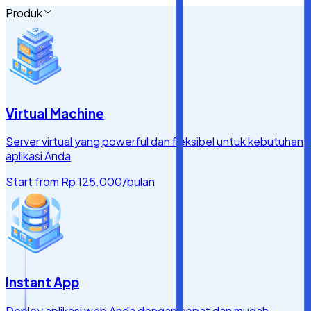
Produk
Virtual Machine
Server virtual yang powerful dan fleksibel untuk kebutuhan
aplikasi Anda
Start from
Rp 125.000
/bulan
Instant App
Deploy aplikasi web Anda dengan cepat dan mudah