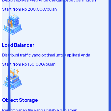
Start from
Rp 200.000
/bulan
Load Balancer
Distribusi traffic yang optimal untuk aplikasi Anda
Start from
Rp 150.000
/bulan
Object Storage
Penyimpanan file yang scalable dan aman