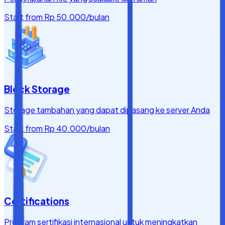
Start from
Rp 50.000
/bulan
Block Storage
Storage tambahan yang dapat dipasang ke server Anda
Start from
Rp 40.000
/bulan
Certifications
Program sertifikasi internasional untuk meningkatkan