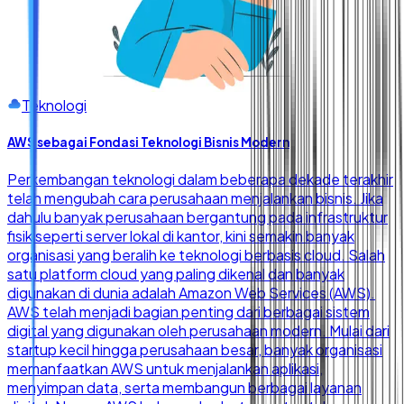
Teknologi