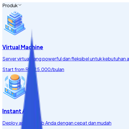
Produk
Virtual Machine
Server virtual yang powerful dan fleksibel untuk kebutuhan a
Start from
Rp 125.000
/bulan
Instant App
Deploy aplikasi web Anda dengan cepat dan mudah