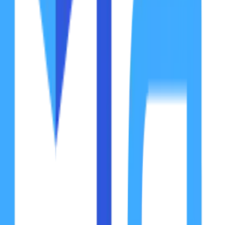
Beberapa tahun lalu, memilih nama domain terasa seperti 
peluang website muncul di halaman pertama Google. Tak her
jasaseowebsitemurah.id
.