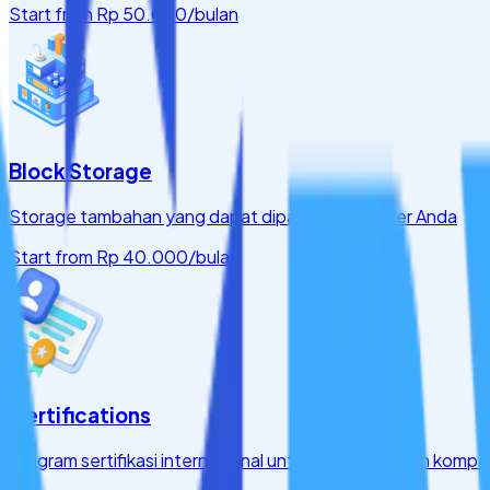
Start from
Rp 50.000
/bulan
Block Storage
Storage tambahan yang dapat dipasang ke server Anda
Start from
Rp 40.000
/bulan
Certifications
Program sertifikasi internasional untuk meningkatkan kompet