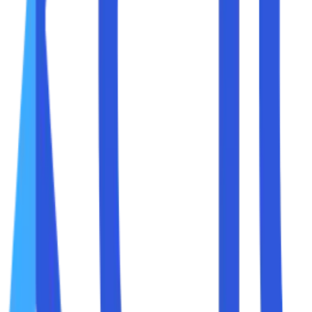
menentukan nasib sebuah website. Banyak orang percaya bahw
an jika dulu kita sering menemukan domain seperti
jualpulsa