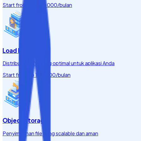
Start from
Rp 200.000
/bulan
Load Balancer
Distribusi traffic yang optimal untuk aplikasi Anda
Start from
Rp 150.000
/bulan
Object Storage
Penyimpanan file yang scalable dan aman