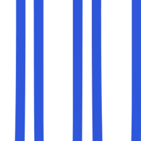
a semakin banyak kata kunci di domain, maka semakin besar
onlinecepatmurah.com
,
tokosandalwanitamurah.net
, atau