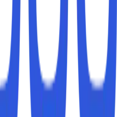
a melesat cepat di hasil pencarian.
ngan digital semakin ketat. Pertanyaannya pun muncul
encari.
a kunci tertentu.