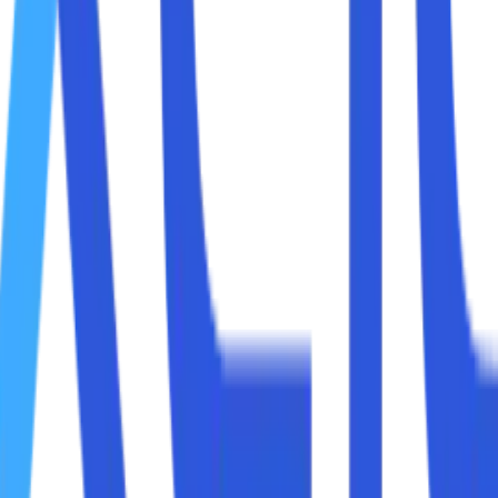
 konten yang terlalu kuat, website dengan domain keyword bis
 makin pintar, perilaku pengguna makin kompleks, dan persai
 SEO modern?
n sudut pandang yang relevan untuk kondisi sekarang.
si terlebih dahulu.
g mengandung kata kunci utama yang ditargetkan di mesin p
 sinyal ke Google bahwa website tersebut relevan dengan kat