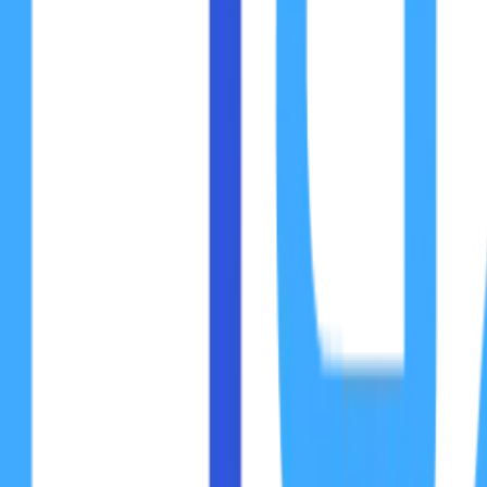
Saat itu, strategi ini memang terasa “ampuh”. Bahkan tanpa
Namun kini, dunia SEO sudah berubah jauh. Algoritma Google
secara alami:
apakah domain keyword masih efektif di
Di bawah ini kami akan membahasnya secara realistis denga
Mengenal Apa Itu Domain Keyword
Sebelum melangkah lebih jauh, kita perlu menyamakan persep
Domain keyword
adalah nama domain yang secara langsun
Contohnya:
jasadesainlogo.com
sewarentalmobiljakarta.id
hostingmurahindonesia.net
Tujuan utama domain seperti ini sangat sederhana: memberi
Di masa lalu, sinyal ini memang cukup kuat.