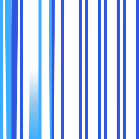
Enkripsi saat data disimpan (encryption at rest)
Enkripsi saat data dikirim (encryption in transit)
Enkripsi di sisi pengguna (client-side encryption)
5. Lakukan Backup Eksternal
Meski cloud tampak aman, tetap lakukan backup data
penting ke tempat lain baik itu hard drive eksternal atau
cloud kedua. Strategi ini disebut aturan 3-2-1:
Tiga salinan data
Dua media berbeda
Satu salinan offline
6. Perbarui Kata Sandi Secara Berkala
Gunakan kombinasi huruf, angka, dan simbol yang unik.
Hindari password mudah ditebak seperti admin123,
123456, atau namaAnda2024.
7. Pilih Layanan Cloud yang Terpercaya