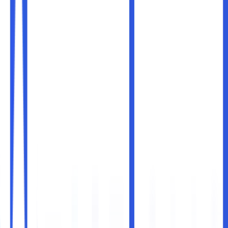
Bayangkan Anda menyimpan dokumen penting di sebuah
loker. Namun loker itu bukan ada di rumah Anda, melainkan
di tempat publik yang dikelola oleh pihak lain. Loker itu bisa
dibuka dari mana saja, kapan saja, oleh siapa saja yang
punya kunci. Inilah analogi sederhana dari cloud compute.
Layanan cloud telah mengubah cara kita bekerja,
menyimpan, dan mengelola informasi. Ia memberi kita
kemudahan luar biasa: akses data kapan saja, kolaborasi
real-time, skalabilitas tanpa batas, dan efisiensi biaya. Tapi
di balik kemudahan itu, ada pertanyaan penting yang
sering kali luput: apakah data kita benar-benar aman di
cloud?
Artikel ini akan membahas mengenai: