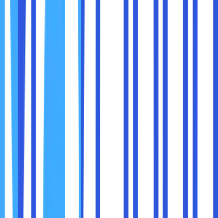
Pastikan penyedia cloud memiliki:
Sertifikasi keamanan standar internasional (ISO
27001, SOC 2, GDPR compliance)
Kebijakan privasi yang transparan
Fitur kontrol akses dan log audit
Tim dukungan keamanan 24 jam
Perlu diingat bahwa keamanan data adalah perjalanan
terus-menerus, bukan satu kali konfigurasi lalu selesai.
Dunia siber terus berkembang, dan begitu pula
ancamannya.
Maka, rutinlah:
Meninjau pengaturan akses
Mengecek aktivitas login
Mengedukasi tim atau karyawan tentang risiko