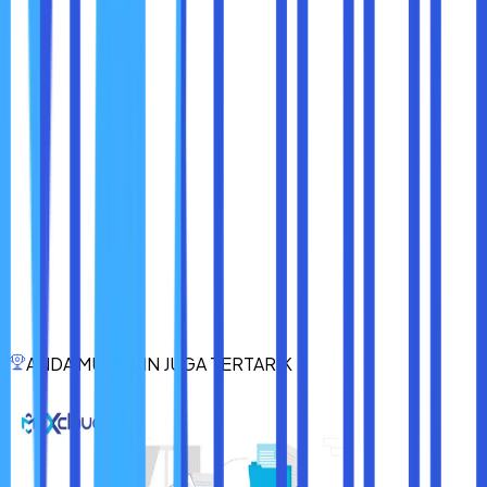
keamanan
Menggunakan tools keamanan tambahan seperti
VPN dan antivirus
Layanan
cloud compute
telah memberi kita kekuatan
untuk bekerja lebih cepat, lebih cerdas, dan lebih fleksibel.
Namun di balik semua kemudahan itu, ada tanggung jawab
besar: melindungi data agar tidak jatuh ke tangan yang
salah.
Keamanan data di cloud bukan hanya tugas penyedia
layanan, tapi juga Anda sebagai pengguna. Dengan
menerapkan langkah-langkah sederhana namun efektif
seperti 2FA, enkripsi, pengaturan akses, dan backup rutin,
Anda bisa menikmati manfaat cloud tanpa khawatir akan
risiko keamanannya.
ANDA MUNGKIN JUGA TERTARIK
Karena di era digital ini, data adalah aset paling berharga.
Dan cloud, sejatinya, bukan sekadar tempat menyimpan
tetapi ruang yang harus dijaga seperti rumah sendiri.