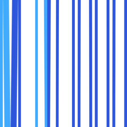
Terapkan prinsip least privilege, berikan hak akses
seminimal mungkin sesuai kebutuhan. Jangan berikan akses
penuh ke semua orang.
Contoh:
Tim keuangan hanya boleh melihat folder finansial
Tim pemasaran tidak perlu akses ke laporan HR
3. Pantau Aktivitas dan Login
Layanan cloud seperti Google Workspace dan Microsoft
365 memiliki log aktivitas. Cek secara berkala apakah ada
login dari lokasi yang tidak biasa atau aktivitas
mencurigakan.
4. Enkripsi Data Sebelum dan Selama Penyimpanan
Enkripsi akan mengacak data sehingga tidak bisa dibaca
meskipun berhasil dicuri. Pastikan penyedia cloud Anda
menawarkan: