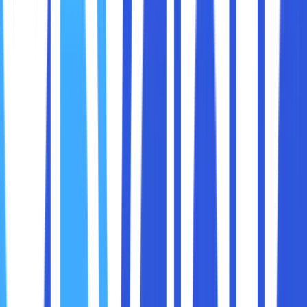
milik penyedia cloud yang bisa berlokasi di kota lain, negara
lain, bahkan benua lain.
Ketika data berada di cloud, kendali fisiknya berpindah dari
pengguna ke penyedia layanan. Ini memunculkan berbagai
kekhawatiran:
Siapa yang bisa mengakses data saya?
Bagaimana jika data saya dicuri, dihapus, atau bocor?
Apakah data saya dienkripsi?
Bagaimana saya tahu siapa yang melihat file saya?
Apakah saya masih memiliki kontrol penuh atas data
tersebut?
Pertanyaan-pertanyaan ini sah, dan menunjukkan bahwa
keamanan bukan hanya soal teknologi, tapi juga soal
kepercayaan.