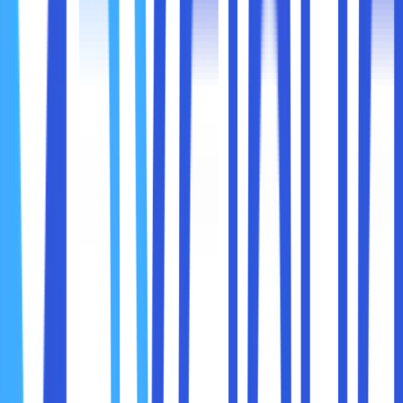
Inilah prinsip penting dalam keamanan cloud: tanggung
jawab bersama (shared responsibility).
1. Penyedia Cloud (Cloud Provider)
Bertanggung jawab terhadap keamanan infrastruktur
seperti server fisik, jaringan, pusat data, dan alat keamanan
sistem mereka.
Contoh tanggung jawab penyedia:
Enkripsi data di server
Firewall dan perlindungan DDoS
Sertifikasi keamanan (ISO, SOC, dll.)
2. Pengguna Cloud (Anda dan Organisasi Anda)
Bertanggung jawab terhadap akses, pengaturan, dan data
yang disimpan di cloud.
Contoh tanggung jawab pengguna: