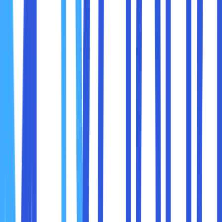
Mengatur siapa saja yang bisa mengakses file
Menentukan peran (admin, viewer, editor)
Mengaktifkan verifikasi dua langkah
Menghindari menyimpan data sensitif secara terbuka
Berikut adalah langkah-langkah nyata yang bisa Anda
lakukan untuk meningkatkan keamanan data Anda di
layanan cloud:
1. Gunakan Autentikasi Dua Faktor (2FA)
Ini adalah cara paling efektif untuk melindungi akun cloud.
Bahkan jika password Anda bocor, peretas tetap butuh
kode verifikasi kedua.
2. Kelola Hak Akses dengan Bijak