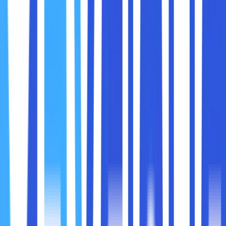
Pengaturan folder yang public by default, akses terbuka
tanpa password, atau kesalahan dalam setelan firewall bisa
menyebabkan data terpapar ke publik tanpa disadari.
4. Malware dan Ransomware
Perangkat yang terinfeksi malware bisa menyebarkan virus
ke data cloud yang tersinkron otomatis. Bahkan, file cloud
bisa dienkripsi oleh ransomware jika akses pengguna
dilanggar.
5. Kehilangan Data
Meski jarang, gangguan sistem, bug, atau penghapusan
tidak sengaja bisa menyebabkan data hilang. Inilah
mengapa backup tetap penting walau data sudah di cloud.