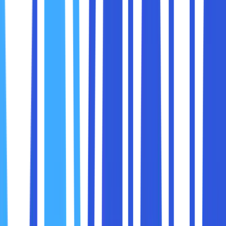
Cloud bukan berarti bebas risiko. Justru karena data sangat
mudah diakses, ancamannya juga bisa lebih luas. Berikut
beberapa jenis ancaman utama:
1. Kebocoran Data (Data Breach)
Data bisa dicuri atau diakses tanpa izin karena celah
keamanan atau kelalaian pengguna. Ini adalah ancaman
paling sering terjadi dan bisa berdampak besar, terutama
jika menyangkut data pribadi atau finansial.
2. Akses Tidak Sah (Unauthorized Access)
Akun yang tidak dilindungi dengan baik bisa diretas.
Bahkan perangkat yang hilang atau dipinjam orang lain bisa
membuka celah masuk ke cloud.
3. Kesalahan Konfigurasi (Misconfiguration)