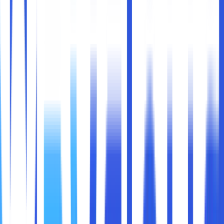
Apa itu
cloud compute
dan bagaimana data kita
dikelola di sana
Risiko keamanan yang mengintai
Prinsip dasar dan strategi keamanan cloud
Peran pengguna dan penyedia layanan dalam
menjaga keamanan
Langkah nyata yang bisa diambil untuk melindungi
data Anda
Cloud compute
adalah teknologi yang memungkinkan kita
menggunakan daya komputasi seperti penyimpanan data,
pemrosesan, server, aplikasi melalui internet, tanpa harus
memiliki infrastruktur fisik sendiri.
Alih-alih membeli server atau perangkat keras, Anda cukup
menyewa kapasitas dari penyedia layanan cloud saja.
Dalam cloud compute, data Anda tidak lagi berada di
komputer lokal, tetapi tersebar dan disimpan di pusat data