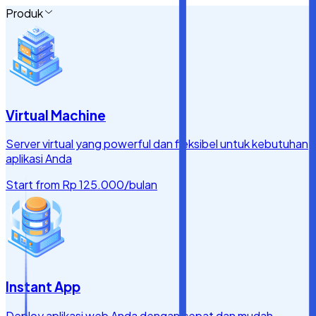
Produk
Virtual Machine
Server virtual yang powerful dan fleksibel untuk kebutuhan
aplikasi Anda
Start from
Rp 125.000
/bulan
Instant App
Deploy aplikasi web Anda dengan cepat dan mudah