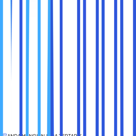
atau
Intel Core i9
untuk aplikasi single-core.
Laptop: MacBook Pro (Intel), MSI Creator (AMD).
4. Penggunaan dengan Anggaran Terbatas
Pilihan:
AMD Ryzen 3
atau
Intel Core i3
.
Laptop: Acer Aspire (AMD), HP Pavilion (Intel).
Kesimpulan: Mana yang Terbaik untuk Anda?
Pilihan antara AMD dan Intel bergantung pada kebutuhan
dan anggaran Anda. Intel tetap unggul dalam efisiensi daya
dan teknologi premium seperti Thunderbolt, sementara
AMD menawarkan performa multi-core yang luar biasa
dengan harga lebih terjangkau.
Jika Anda mengutamakan harga dan grafis
terintegrasi yang kuat, AMD adalah pilihan yang
tepat. Jika Anda mencari efisiensi daya,
kompatibilitas yang luas, dan kinerja single-core
yang andal, Intel adalah solusi terbaik.
ANDA MUNGKIN JUGA TERTARIK