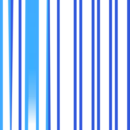
AMD lebih unggul dalam grafis terintegrasi.
Intel adalah pilihan baik jika Anda mengandalkan kartu
grafis diskrit untuk tugas berat.
1. Penggunaan Kantoran atau Produktivitas Harian
Pilihan:
Intel Core i5
atau
AMD Ryzen 5
.
Laptop: Dell XPS (Intel), Lenovo ThinkPad
(AMD/Intel).
2. Gaming
Pilihan:
AMD Ryzen 7/9
atau
Intel Core i7/i9
.
Laptop: ASUS ROG (AMD/Intel), Alienware (Intel).
3. Pengeditan Video dan Desain Grafis
Pilihan:
AMD Ryzen 7/9
untuk performa multi-core