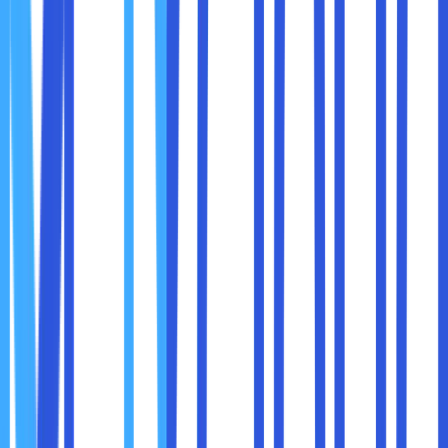
dominasi pasarnya selama bertahun-tahun.
Namun, Intel menawarkan opsi entry-level seperti
Core i3
, yang terjangkau untuk laptop dasar.
AMD:
AMD terkenal dengan
nilai terbaik untuk uang
.
Prosesor Ryzen sering kali memberikan kinerja yang
sama atau lebih baik dibandingkan Intel dengan harga
yang lebih rendah.
Seri
Ryzen 3
dan
Ryzen 5
adalah pilihan populer
untuk laptop mid-range dengan anggaran terbatas.
Kesimpulan:
Pilih AMD jika Anda ingin kinerja tinggi dengan harga
lebih terjangkau.
Pilih Intel jika Anda tidak keberatan membayar lebih
untuk keandalan merek.
4. Kompatibilitas dan Ekosistem