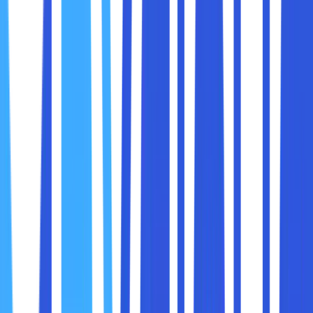
1. Kinerja
Intel:
Prosesor Intel dikenal dengan kinerja single-core
yang sangat baik. Ini berarti mereka unggul dalam
tugas-tugas yang membutuhkan kecepatan tinggi
per core, seperti aplikasi produktivitas atau software
kantor.
Intel Core i5, i7, dan i9 menawarkan kinerja luar biasa
untuk laptop premium, terutama dalam model yang
dilengkapi teknologi
Intel Turbo Boost
.
AMD:
AMD telah melakukan lompatan besar dalam
beberapa tahun terakhir dengan prosesor seri Ryzen.
AMD Ryzen 5
dan
Ryzen 7
memberikan kinerja multi-
core yang unggul, menjadikannya ideal untuk
multitasking, pengeditan video, dan gaming.