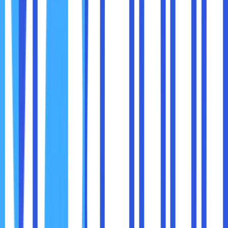
Pilih AMD jika Anda mencari laptop dengan grafis
terintegrasi yang solid.
5. Grafis Terintegrasi
Intel:
Prosesor Intel dengan grafis
Iris Xe
menawarkan
peningkatan besar dalam performa grafis
dibandingkan generasi sebelumnya.
Iris Xe cukup baik untuk gaming ringan dan
pengeditan video sederhana.
AMD:
AMD dikenal dengan grafis terintegrasi yang superior.
Seri Ryzen dengan grafis Radeon Vega memberikan
performa grafis yang lebih baik dibandingkan Iris Xe,
terutama untuk gaming casual atau aplikasi desain.
Kesimpulan: