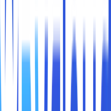
Ketika memilih laptop, salah satu faktor terpenting yang
perlu dipertimbangkan adalah jenis prosesor yang
digunakan. Prosesor adalah otak dari laptop, dan pilihan
Anda akan sangat memengaruhi kinerja perangkat dalam
berbagai tugas, mulai dari pekerjaan ringan seperti
browsing hingga aktivitas berat seperti pengeditan video
atau gaming. Dalam dunia prosesor laptop, dua nama besar
yang mendominasi adalah
AMD
dan
Intel
.
Kedua produsen ini telah bersaing selama bertahun-tahun
untuk menawarkan teknologi terbaik bagi konsumen.
Namun, dengan berbagai pilihan yang tersedia, bagaimana
Anda tahu mana yang paling sesuai dengan kebutuhan
Anda? Di bawah ini akan membantu Anda memahami
keunggulan, kekurangan, dan perbedaan antara prosesor
AMD dan Intel untuk membantu Anda membuat keputusan
yang tepat.