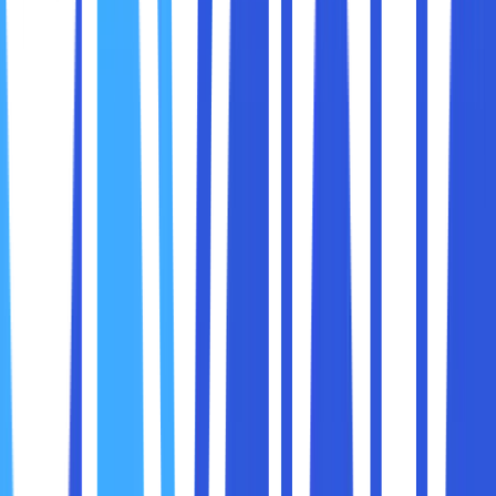
Prosesor adalah komponen utama yang menentukan
seberapa cepat laptop Anda dapat menyelesaikan tugas.
Kinerja prosesor memengaruhi:
Kecepatan Laptop:
Semakin baik prosesor,
semakin cepat laptop menjalankan aplikasi.
Efisiensi Daya:
Prosesor yang lebih efisien
memberikan masa pakai baterai yang lebih lama.
Kemampuan Multitasking:
Prosesor yang kuat
memungkinkan Anda menjalankan beberapa aplikasi
sekaligus tanpa lag.
Dukungan Teknologi Baru:
Prosesor modern sering
mendukung fitur seperti Wi-Fi 6, Thunderbolt, atau
teknologi AI.
Memilih prosesor yang tepat memastikan bahwa laptop
Anda memenuhi kebutuhan saat ini dan tetap relevan
untuk beberapa tahun ke depan.