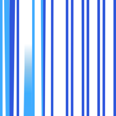
Intel:
Intel memiliki kompatibilitas yang luas dengan
berbagai perangkat keras dan teknologi. Banyak
laptop premium mendukung fitur seperti
Thunderbolt 4
, yang eksklusif untuk Intel.
Intel juga memiliki dukungan yang lebih baik untuk
software tertentu yang dioptimalkan untuk arsitektur
mereka.
AMD:
AMD semakin meningkatkan kompatibilitasnya, tetapi
beberapa teknologi seperti Thunderbolt tidak
tersedia di perangkat berbasis AMD.
Namun, laptop berbasis AMD sering kali memiliki grafis
terintegrasi yang lebih baik, seperti
Radeon Vega
,
yang unggul dalam gaming ringan.
Kesimpulan:
Pilih Intel jika Anda memerlukan dukungan untuk
teknologi premium seperti Thunderbolt.