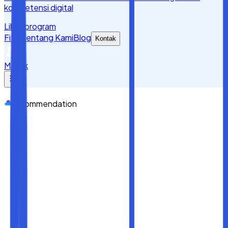
kompetensi digital
Lihat program
Fitur
Tentang Kami
Blog
Kontak
Masuk
recommendation