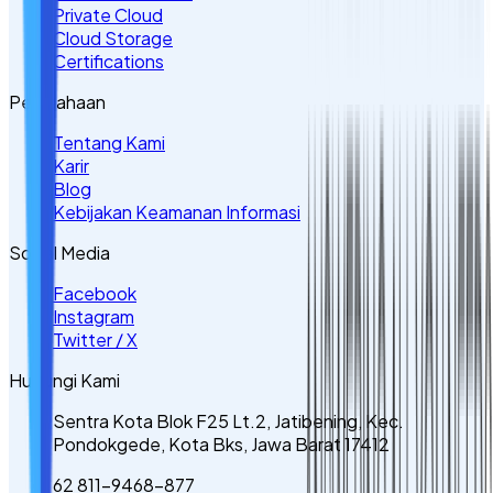
Private Cloud
Cloud Storage
Certifications
Perusahaan
Tentang Kami
Karir
Blog
Kebijakan Keamanan Informasi
Sosial Media
Facebook
Instagram
Twitter / X
Hubungi Kami
Sentra Kota Blok F25 Lt.2, Jatibening, Kec.
Pondokgede, Kota Bks, Jawa Barat 17412
62 811-9468-877