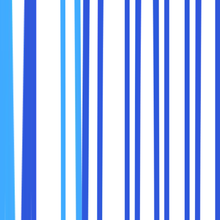
konektivitas terbaik.
AMD:
AMD telah meningkatkan efisiensi energinya secara
signifikan, terutama pada seri Ryzen terbaru. Laptop
dengan prosesor AMD kini dapat menawarkan daya
tahan baterai yang kompetitif, bahkan untuk tugas-
tugas berat.
Kesimpulan:
Intel memiliki keunggulan kecil dalam efisiensi daya
untuk laptop ultra-portabel.
AMD mendekati Intel dalam efisiensi, terutama pada
laptop gaming dan performa tinggi.
3. Harga
Intel:
Prosesor Intel cenderung lebih mahal, terutama untuk
seri Core i7 dan i9. Hal ini karena nama besar dan