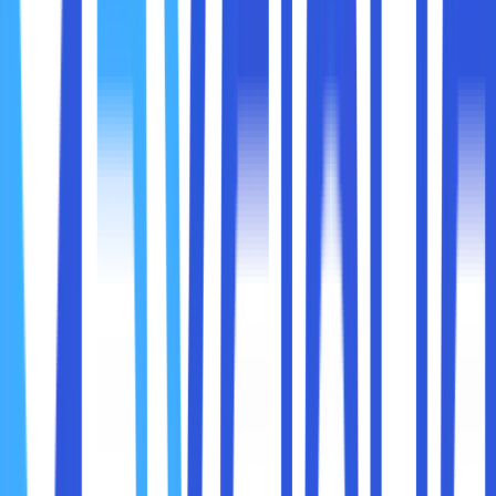
Seri terbaru seperti
Ryzen 6000
menggunakan
arsitektur
Zen 3/Zen 4
, yang menawarkan efisiensi
energi dan kinerja lebih baik dibandingkan generasi
sebelumnya.
Kesimpulan:
Pilih Intel jika Anda membutuhkan kecepatan single-
core tinggi, seperti untuk pekerjaan kantoran.
Pilih AMD jika Anda menjalankan aplikasi berat atau
multitasking yang membutuhkan banyak core.
2. Efisiensi Daya
Intel:
Prosesor Intel seri "U" (ultra-low power) dikenal
dengan konsumsi daya rendah, menjadikannya pilihan
tepat untuk laptop yang mengutamakan daya tahan
baterai.
Teknologi seperti
Intel Evo
memastikan daya tahan
baterai yang lebih lama, waktu bangun instan, dan