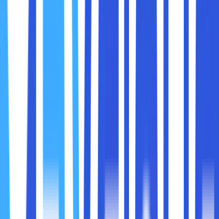
Intel Evo bukan diberikan sembarangan. Laptop hanya bisa
memperoleh label Evo jika memenuhi berbagai syarat
ketat, seperti:
1. Menyala dari Sleep dalam waktu kurang dari 1 detik
Anda cukup membuka laptop, dan layar langsung aktif.
Tidak ada lagi loading lama atau menunggu laptop
“bangun”.
2
. Responsif meskipun tidak sedang di-charge
Banyak laptop yang terasa cepat ketika tersambung listrik,
tapi melambat saat menggunakan baterai.
Laptop Intel Evo tidak boleh begitu.
3. Baterai minimal 9 jam untuk layar Full HD
Ini bukan angka marketing, tapi hasil pengujian real-world
oleh Intel.
Tujuannya: pengguna bisa bekerja sehari penuh tanpa