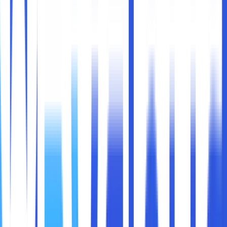
baru menggunakan label ini? Apa pengaruhnya untuk
pengguna sehari-hari?
Di bawah ini kami akan mengupas semua yang perlu Anda
ketahui tentang Intel Evo, dengan cara yang sederhana
dan relevan dengan kebutuhan masyarakat modern yang
mobile, multitasking, dan serba cepat.
Intel Evo adalah sebuah
standar kualitas
atau
sertifikasi
premium
dari Intel. Bukan sekadar prosesor, tetapi
sebuah jaminan bahwa laptop yang menyandang nama ini
sudah memenuhi
serangkaian persyaratan ketat
dari
Intel dalam hal:
Kinerja
Responsivitas
Daya tahan baterai
Kecepatan koneksi