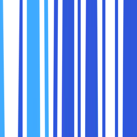
Zoom meeting di pagi hari
Edit foto atau video ringan untuk konten
Pindah aplikasi dari browser, Spotify, WhatsApp
Desktop, hingga aplikasi kerja
Streaming film
Mengelola kantor dari mana saja
Presentasi dadakan di luar ruangan
Semua dilakukan dalam satu perangkat. Itulah mengapa
Intel menciptakan Evo, agar pengguna tidak perlu lagi
menerka-nerka laptop mana yang performanya benar-
benar stabil.
Evo hadir untuk menjawab kebutuhan:
Laptop harus cepat, tahan lama, praktis, dan
responsif di kondisi nyata, bukan hanya di atas
spesifikasi.