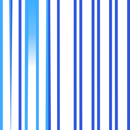
Baterai yang awet membuat laptop tetap bisa digunakan
di pesawat, kereta, atau mobil.
6. Saat Terburu-buru
Fast charging membantu mengisi baterai secara cepat
tanpa perlu menunggu lama.
Dengan kata lain, performa laptop Intel Evo bukan soal
angka benchmark, tapi soal kenyamanan pengguna
sepanjang hari.
Tidak ada teknologi yang sempurna. Evo juga punya
beberapa kekurangan:
Harga Cenderung Lebih Tinggi
Karena menyasar segmen premium, laptop Evo biasanya