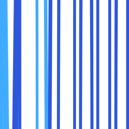
laptop.
Anda membeli
jaminan pengalaman
.
Walaupun laptop berlabel Evo cenderung lebih premium,
target pengguna sebenarnya sangat luas. Berikut
kelompok yang paling diuntungkan:
1. Profesional dan Pekerja Kantoran
Buat yang sering multitasking antara Zoom, Excel, Chrome,
dan aplikasi kerja lainnya.
Responsif dan daya baterai panjang sangat penting.
2. Pelajar dan Mahasiswa
Laptop ringan, baterai tahan lama, dan cepat membuat
kuliah lebih efisien.