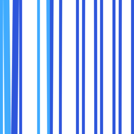
Tidak perlu membawa charger besar ke mana-mana.
3. Content Creator Ringan
Edit foto, Canva, desain sederhana, edit video pendek
semuanya berjalan lancar.
4. Pengusaha dan Freelancer
Laptop cepat dan responsif membuat Anda lebih produktif
tanpa drama lemot.
5. Traveler dan Digital Nomad
Laptop Evo umumnya tipis, ringan, dan tahan lama. Cocok
untuk bekerja di mana saja.
Untuk menjawab ini, mari lihat dari perspektif pengguna.