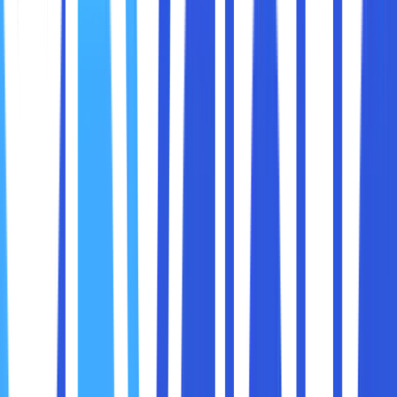
Pengalaman pengguna secara keseluruhan
Singkatnya, jika sebuah laptop memiliki sertifikasi Intel Evo,
itu berarti laptop tersebut
sudah dites dan dipastikan
memiliki kualitas kelas atas
, bukan hanya di atas kertas,
tetapi juga dalam pemakaian nyata.
Bayangkan Intel Evo seperti “standar mobil mewah” di
dunia laptop. Ada banyak laptop yang spesifikasinya
tinggi, tapi tidak semuanya memberikan pengalaman
tinggi. Intel Evo menjamin
pengalaman tersebut nyata
dan konsisten
.
Intel memahami bahwa kebutuhan pengguna laptop
modern telah berubah.
Dulu, laptop dipakai untuk mengetik, browsing, dan
sesekali menonton video. Sekarang?