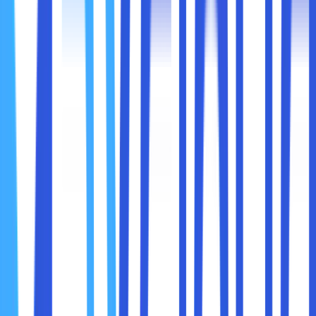
panik mencari colokan.
4. Fast charging
Hanya dengan sekitar 30 menit pengisian, laptop bisa
menyala beberapa jam lagi.
5. Prosesor Intel Core generasi terbaru
Biasanya seri Intel Core i5/i7/i9 generasi terbaru dengan
performa tinggi.
6. Konektivitas terbaik: Wi-Fi 6 atau Wi-Fi 6E
Agar streaming, video call, dan download tetap stabil.
7. Desain tipis, premium, dan ringan
Intel mempertimbangkan estetika dan portabilitas sebagai
bagian dari pengalaman.
Dengan semua standar ini, Anda tidak hanya membeli