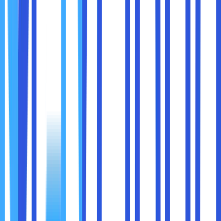
1. Selalu Cepat, Kapan Pun
Tidak peduli Anda membuka laptop pagi atau malam,
menyambung internet di kafe atau di rumah, laptop Evo
tetap responsif.
2. Nggak Bikin Panik Cari Colokan
Daya baterai yang sangat efisien adalah nilai jual terbesar.
3. Multitasking Tanpa Lag
Chrome dengan 15 tab + Zoom meeting + Canva + Spotify
tetap lancar digunakan bersamaan.
4. Desain Premium
Kebanyakan laptop Evo didesain dengan material metal,
tipis, ringan, dan elegan.