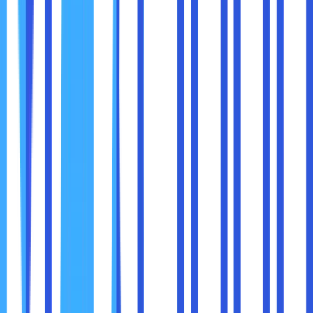
1. Saat Meeting Online
Laptop Evo mampu membuka Zoom dalam hitungan detik,
kamera menyala cepat, dan suara stabil tanpa delay.
2. Saat Membuka Banyak Tab Chrome
Tidak ada freeze atau lag, walaupun Anda membuka 10
hingga 20 tab browser.
3. Saat Presentasi Dekat Klien
Laptop menyala cepat tanpa harus menunggu loading.
Anda terlihat profesional dan efisien.
4. Saat Mengedit Konten Ringan
Evo cukup kuat untuk menjalankan Photoshop, Canva,
hingga editing video ringan.
5. Saat Bekerja di Perjalanan