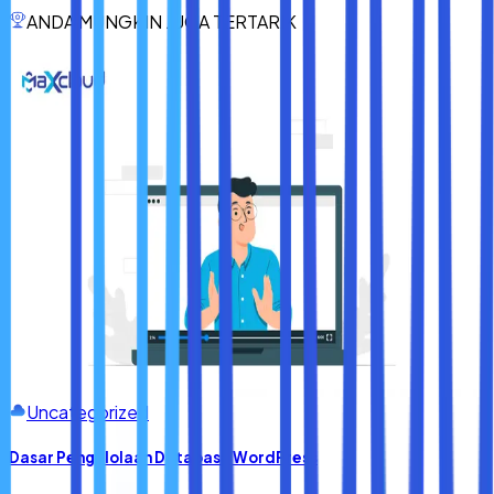
perangkat kerja yang bisa diandalkan di mana pun. Dengan
ANDA MUNGKIN JUGA TERTARIK
kata lain, laptop berlabel Intel Evo adalah pilihan cerdas
bagi siapa pun yang ingin produktivitas lebih tinggi tanpa
gangguan.
Uncategorized