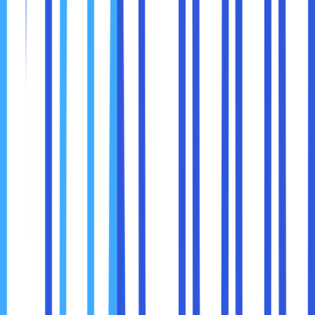
memiliki harga yang lebih mahal dibanding laptop biasa.
Fokus pada Portabilitas, Bukan Gaming Berat
Laptop Evo tidak dirancang untuk gaming AAA atau editing
video profesional yang sangat berat (meskipun tetap bisa
untuk penggunaan menengah).
Tidak Semua Pilihan Terlalu Beragam
Karena standar Evo ketat, hanya laptop tertentu saja yang
lolos.
Namun jika tujuan Anda adalah produktivitas, mobilitas, dan
kenyamanan, kekurangan ini sangat kecil dibanding
keuntungan yang diberikan.