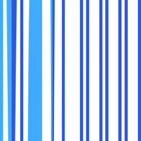
5. Booting Super Cepat
Bangun dari sleep dalam kurang dari 1 detik adalah
pengalaman yang sangat memudahkan.
6. Wi-Fi Sangat Stabil
Terutama penting untuk pekerjaan remote, presentasi, dan
streaming.
7. Pengalaman Nyaman Secara Keseluruhan
Intel memperhatikan kenyamanan pengguna, bukan hanya
performa mentah.
Mari ambil skenario sehari-hari.