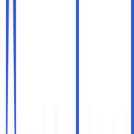
Ketika membeli laptop baru, banyak orang biasanya fokus
pada hal-hal yang terlihat di permukaan: desainnya apakah
tipis, apakah ringan, berapa besar RAM-nya, atau seberapa
mahal harganya. Namun, ada satu hal penting yang sering
terlewat, yaitu
sertifikasi Intel Evo
.
Jika Anda pernah melihat stiker kecil bertuliskan “Intel Evo”
di laptop-laptop premium, mungkin Anda bertanya-tanya:
Apa sebenarnya Intel Evo itu? Kenapa banyak laptop