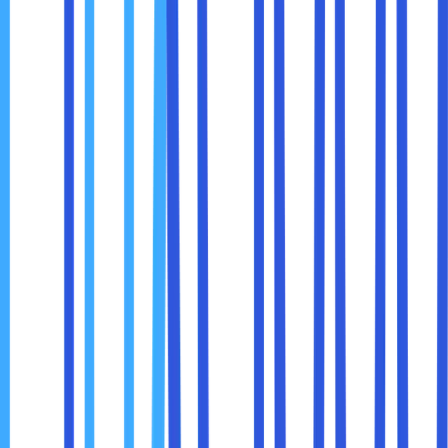
Beberapa brand populer memiliki lini Evo, seperti:
ASUS ZenBook
Acer Swift dan TravelMate
HP Spectre dan Envy
Lenovo Yoga dan ThinkPad X Series
Dell XPS
Samsung Galaxy Book
Laptop-laptop ini dikenal ringan, mewah, dan memiliki
performa tinggi.
Kesimpulan
Intel Evo bukan sekadar stiker di laptop, tetapi sebuah
standar kualitas yang menjamin Anda mendapatkan
pengalaman terbaik dalam penggunaan sehari-hari.
Laptop yang mendapat sertifikasi ini telah dirancang agar
cepat, responsif, hemat baterai, dan memberikan
kenyamanan maksimal.
Evo sangat cocok untuk mereka yang aktif, sering
berpindah tempat, multitasking, atau membutuhkan