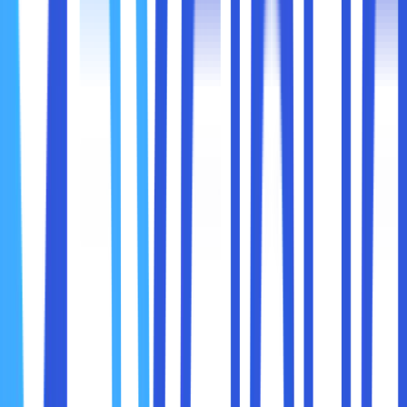
performa tinggi. Biasanya digunakan untuk
menyimpan sistem operasi, aplikasi editing, dan
proyek yang sedang dikerjakan agar akses lebih
cepat.
Banyak editor video menggunakan kombinasi keduanya,
yaitu:
SSD
sebagai drive utama untuk sistem operasi dan
file proyek yang sedang aktif.
HDD
sebagai storage tambahan untuk backup dan
penyimpanan file video mentah.
Strategi ini menggabungkan kecepatan SSD dan
kapasitas besar HDD dengan biaya yang lebih efisien.
SSD yang tidak memiliki bagian mekanik lebih tahan
terhadap benturan dan guncangan dibanding HDD. Ini