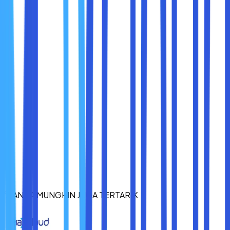
penting bagi editor video yang sering berpindah tempat
dan membawa perangkat secara mobile.
Namun, SSD memiliki batas siklus tulis yang terbatas,
walaupun dalam prakteknya siklus tersebut sangat tinggi
dan jarang menjadi masalah dalam penggunaan normal.
Kesimpulan
Jika Anda mengutamakan performa dan kecepatan editing
yang lancar,
SSD adalah pilihan terbaik
. Investasi pada
SSD akan menghemat waktu dan meningkatkan efisiensi
kerja Anda secara signifikan.
Namun, jika Anda membutuhkan kapasitas besar dengan
anggaran terbatas, HDD bisa menjadi pilihan untuk
penyimpanan file mentah yang tidak sering diakses.
Menggunakan kombinasi SSD dan HDD adalah solusi
ANDA MUNGKIN JUGA TERTARIK
praktis yang banyak dipakai editor profesional,
memadukan kecepatan dan kapasitas dengan biaya yang
optimal.