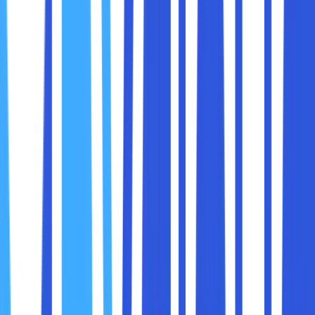
1.
Kecepatan Baca dan Tulis Data
HDD
biasanya memiliki kecepatan baca dan tulis
sekitar 80-160 MB/s, tergantung jenis dan
kecepatannya (misal 5400 RPM vs 7200 RPM).
SSD
menawarkan kecepatan jauh lebih tinggi, mulai
dari 300 MB/s hingga ribuan MB/s untuk SSD NVMe.
Dalam editing video, kecepatan baca-tulis ini sangat
penting untuk mengakses file video besar dan
mengolahnya secara real time.
2.
Waktu Loading Proyek
Dengan SSD, proyek video yang berat bisa dibuka dalam
hitungan detik, sedangkan HDD bisa memakan waktu
beberapa menit, terutama untuk proyek besar.
Ini berpengaruh langsung pada produktivitas Anda, karena
waktu tunggu yang lama dapat mengganggu konsentrasi
dan kreativitas.