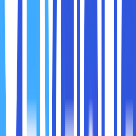
3.
Preview Video yang Lancar
Saat memutar preview video di timeline, SSD mampu
mengalirkan data dengan lancar sehingga tidak terjadi
buffering atau lag. HDD kadang mengalami jeda saat harus
mengambil data dari piringan yang berputar.
Dengan HDD, proses editing mungkin terasa lebih lambat
dan berat, terutama saat mengerjakan proyek dengan
banyak layer dan efek. SSD memberikan pengalaman yang
jauh lebih mulus dan responsif.
HDD biasanya menawarkan kapasitas besar dengan
harga yang jauh lebih murah. Ini ideal untuk
menyimpan banyak file video mentah (raw footage).
SSD lebih mahal per gigabyte, tapi menawarkan