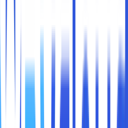
perangkat yang tepat dan sesuai kebutuhan.
Sebelum membandingkan, mari kita pahami dulu teknologi
di balik kedua jenis penyimpanan ini.
HDD (Hard Disk Drive)
HDD adalah media penyimpanan yang menggunakan
piringan magnetik berputar dan kepala baca-tulis mekanik
untuk menyimpan dan mengakses data. HDD sudah ada
sejak lama dan biasanya menawarkan kapasitas besar
dengan harga yang lebih terjangkau.
SSD (Solid State Drive)
SSD menggunakan memori flash tanpa bagian mekanik
yang bergerak, sehingga akses data menjadi sangat
cepat. SSD lebih tahan guncangan, lebih ringan, dan lebih
hemat energi dibanding HDD.