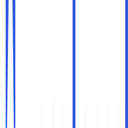
Editing video saat ini sudah menjadi bagian penting dalam
dunia digital. Baik untuk keperluan profesional seperti
produksi film, konten YouTube, maupun kebutuhan
personal, editing video membutuhkan perangkat yang
andal. Salah satu komponen penting yang sering menjadi
pertimbangan adalah jenis penyimpanan: apakah
menggunakan
HDD (Hard Disk Drive)
atau
SSD (Solid
State Drive)
?
Pemilihan antara HDD dan SSD untuk editing video bukan
sekadar soal harga atau kapasitas, tetapi juga sangat
berkaitan dengan kinerja dan efisiensi kerja Anda. Di bawah
ini kami akan membahas perbandingan kinerja HDD dan
SSD dalam konteks editing video agar Anda dapat memilih