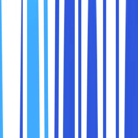
Editing video melibatkan pengolahan file besar dengan
format yang kompleks seperti 4K atau bahkan 8K. Proses
rendering, preview, hingga export membutuhkan
kecepatan baca dan tulis data yang tinggi agar workflow
tetap lancar.
Kinerja penyimpanan memengaruhi:
Waktu loading file proyek dan aset video
Kecepatan preview video tanpa lag
Kecepatan render dan export video
Stabilitas dan kelancaran aplikasi editing