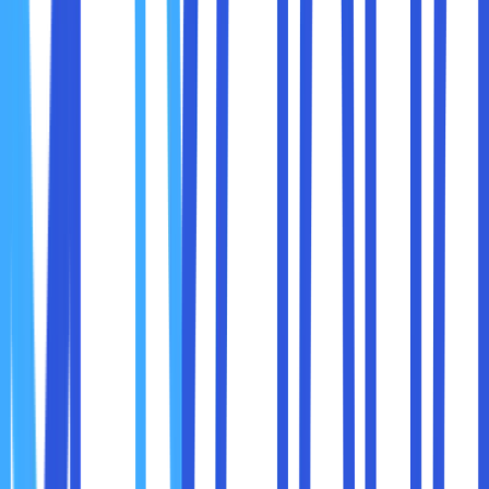
selesai, kemudian restart komputer sobar maxcloud.
Setelah itu, coba akses kembali website yang ingin
dibuka dan lihat apakah cara ini berhasil
menyelesaikan error DNS server not responding.
3. Reset konfigurasi browser
Coba untuk mulai ulang atau mereset browser yang
sedang sobat maxcloud gunakan, sehingga bisa kembali
lagi ke pengaturan semula. Ikuti semua langkah-langkah
berikut untuk mereset browser Google Chrome:
Membuka web browser Google Chrome.
Klik icon titik tiga pada pojok kanan atas. Pilih
“Setelan”.
Selanjutnya, scroll ke bawah. Klik opsi “Lanjutan”.
Setelah itu, scroll lagi ke bagian bawah sampai sobat
maxcloud menemukan kolom “Setel Ulang dan
Bersihkan”. Pilih opsi “Memulihkan setelan ke default
aslinya”.
Sobat maxcloud akan mendapat notifikasi
peringatan, untuk bisa menyetel ulang kembali