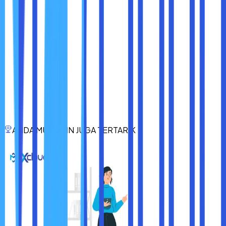
koneksi sobat maxcloud dan membuka “properties”.
Pada saat jendela Properties sudah terbuka, klik
“Configure”.
Klik tab “Advanced”, lalu pilih “Network Address” dari
daftar Property.
Klik Value dan masukkan MAC address yang tadi
sobat maxcloud bisa didapatkan dari Command
Prompt.
Klik “OK”
Cobalah untuk akses kembali jaringan internet pada web
browser sobat maxcloud. Apakah cara DNS server not
ANDA MUNGKIN JUGA TERTARIK
responding ini berhasil dilakukan?
Nah, itulah dia 5 cara mengatasi DNS server not
responding. Semoga informasi diatas bisa membantu, ya.