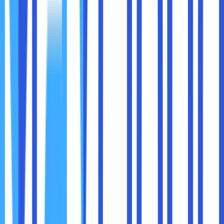
5. Masukkan MAC Addres dengan cara manual
Ikuti langkah-langkah berikut untuk memasukkan MAC
address secara manual:
Tekan tombol “Windows + R” pada keyboard, lalu
ketikan cmd. Jangan klik “OK” tapi tekan “CTRL+
SHIFT + Enter” untuk membuka cmd di dalam mode
administrator.
Ketikkan Command Prompt terbuka dan tulis
perintah perintah: “ipconfig /all”
Tekan “Enter”
Daftar informasi akan muncul. Temukan “Physical
Address” dan klik.
Tutup Command Prompt.
Pada saat sobat maxcloud sudah mengetahui MAC
address, sekarang harus melakukan konfigurasi network
connections dengan langkah-langkah berikut :
Membuka jendela “Network Connections”. Cari