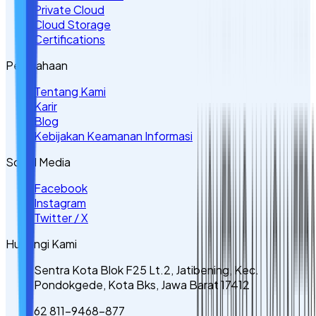
Private Cloud
Cloud Storage
Certifications
Perusahaan
Tentang Kami
Karir
Blog
Kebijakan Keamanan Informasi
Sosial Media
Facebook
Instagram
Twitter / X
Hubungi Kami
Sentra Kota Blok F25 Lt.2, Jatibening, Kec.
Pondokgede, Kota Bks, Jawa Barat 17412
62 811-9468-877