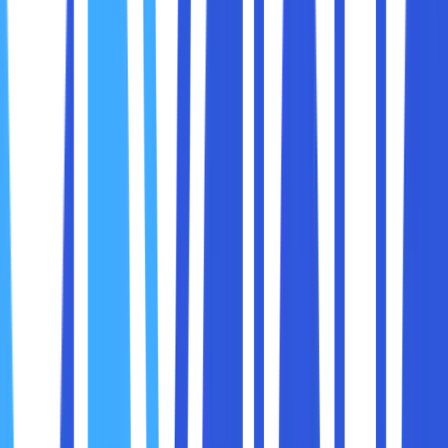
Ikuti saja cara mengatasi The DNS Server Isn’t Responding
Windows 7 maupun 10 berikut.
1. Mengubah DNS Server dengan Cara Manual
Apabila sebuah situs web diakses dari browser, maka
proses yang dilakukan pertama kali adalah menghubungi
DNS server. DNS server kali ini bertugas merubah nama
domain menjadi sebuah IP address.
Ada kalanya mengalami gangguan pada DNS server dari
Internet Service Provider yang sobat maxcloud gunakan.
Bahkan, untuk sobat maxcloud juga bisa merubah DNS
server pada koneksi internet ke DNS server Google atau
Cloudflare. Caranya sangat mudah untuk dilakukan, cukup
ikuti langkah-langkah berikut :
Membuka “Control panel” dan klik “Network and
internet”
Pilih “Network and Sharing Center”.
Klik “Network Connection” yang sedang sobat
maxcloud gunakan.