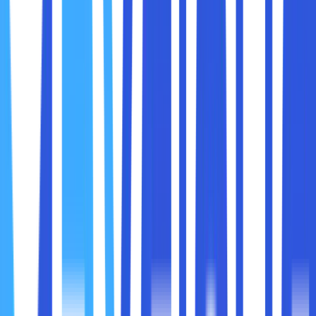
Klik “Properties”.
Pada saat jendela Properties terbuka, klik “Internet
Protocol Version 4 (TCP/IPv4)” lalu klik tombol
“Properties”.
Berikan centang opsi Use the following DNS server
addresses.
Masukkan 8.8.8.8 di Preferred DNS server dan
8.8.4.4 di Alternate DNS server.
Klik “OK”.
Aktifkan kembali network adapter setelah
dinonaktifkan
Setelah selesai merubah DNS server, periksa lagi apakah
DNS server not responding sudah bisa teratasi. Biasanya
cara ini bisa membuat koneksi internet sobat maxcloud
kembali lagi berjalan.
2. Update atau install driver terbaru
Adaptor jaringan yang sudah kadaluarsa ini bisa menjadi
salah satu penyebab masalah DNS server not responding