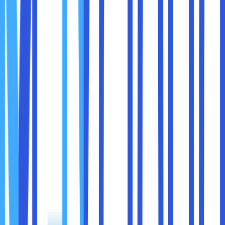
menjadi ke pengaturan semula. Pilih “Setel ulang
Setelan”.
Sekarang web browser Google Chrome sobat
maxcloud sudah kembali ke pengaturan default-nya.
4. Refresh konfigurasi DNS
Windows 10 cenderung menyimpan link situs web yang
pernah sobat maxcloud kunjungi. Hal ini harus dilakukan
untuk mencegah pencarian DNS di setiap waktu dan bisa
meningkatkan kecepatan pemuatan pada sebuah situs.
Biasanya DNS cache akan mengalami kerusakan, maka dari
itu sobat maxcloud bisa melihat error seperti DNS server
not responding. Ikuti langkah-langkah dibawah ini untuk
cara mengatasinya:
Membuka Command Prompt
Setelah itu, ketikkan perintah berikut satu per satu
(setiap selesai mengetikkan perintah tekan enter
Restart ulang sistem operasi sobat maxcloud untuk
melihat perubahannya.