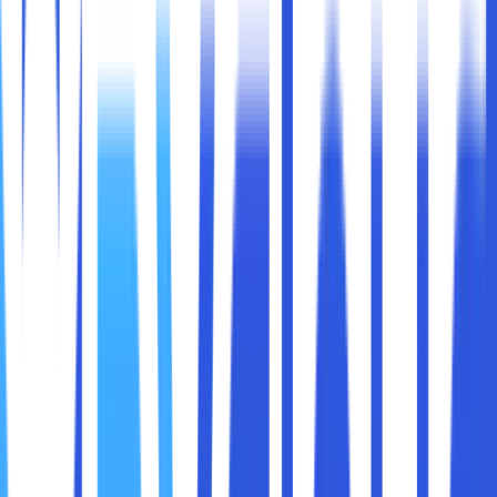
Pernah mengalami error ketika sedang mengakses
website? Selain itu, apakah sobat maxcloud pernah
menemui pesan DNS server not responding? Jangan
bingung dulu, yuk langsung saja simak penjelasan
selengkapnya di bawah ini.
The DNS Server Not Responding merupakan salah satu
pesan error yang menandakan, bahwa perangkat gagal
tersambung dengan host. Penyebabnya bisa terjadi,
karena server DNS tidak memberikan jawaban di saat
sedang mengakses nama domain yang harus diarahkan ke
server mana.
Bila hal ini terjadi padamu, kamu tak perlu bingung, Sob.