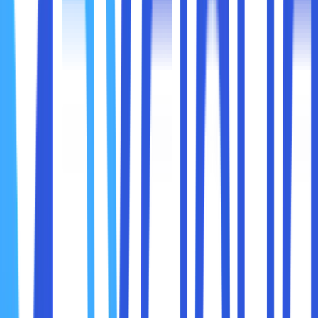
di PC Windows. Sehingga, sobat maxcloud perlu
melakukan update baik secara manual atau otomatis.
Supaya lebih mudah, sebaiknya sobat maxcloud melakukan
secara otomatis. Misalnya dengan menggunakan bantuan
tool Drivereasy yang akan download dan install driver yang
tepat untuk sistem.
Sangat penting sekali untuk membuat restore point pada
Windows sebelum sobat maxcloud menggunakan versi
gratis dari Driver Easy. Dengan begitu, sobat maxcloud
juga bisa melakukan restore komputer ketika terjadi
sesuatu yang tidak terduga. Ikuti langkah-langkah berikut
untuk melakukan driver adaptor jaringan secara otomatis
dengan Driver Easy:
Download dan install Driver Easy pada PC yang sobat
maxcloud gunakan.
Jalankan program, lalu klik “Scan Now”.
Klik tombol “Update” di samping setiap driver yang
sudah kadaluarsa.
Tunggu sampai proses download dan instalasi