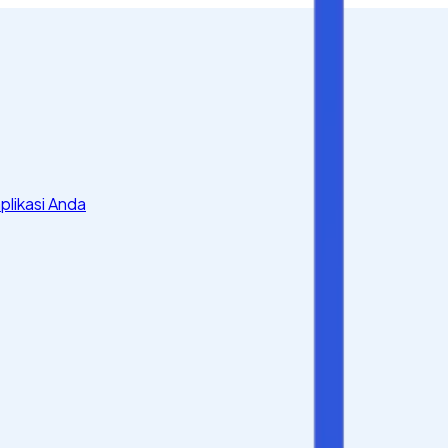
plikasi Anda