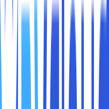
Laptop adalah kebutuhan penting dan krusial bagi semua
kalangan masyarakat. Bagaimana tidak, pasalnya hampir
semua kegiatan sekarang dilakukan secara daring atau
virtual. Mulai dari mengerjakan tugas sekolah, mencari
hiburan dan pembelajaran daring.
Tidak jarang, sebagai para pelajar atau mahasiswa harus
melakukan pekerjaan secara multitasking dan salah
satunya adalah pembelajaran lewat zoom atau Google
Meet sembari membuka file software lain. Perihal tersebut,
memakan kinerja laptop yang tidak sedikit.
Maka dari itu, di kesempatan kali ini akan membahas perihal
kelebihan dan kekurangan intel celeron n4000.
Sedangkan, untuk sobat maxcloud yang ingin tahu lebih
lengkap mengenai prosesor intel celeron n4000 bisa simak