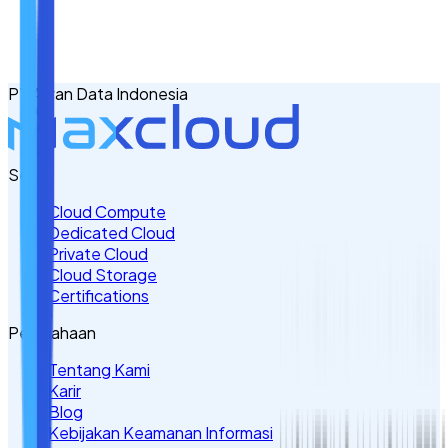
No. Handphone
+62
PT Awan Data Indonesia
Tulis Kebutuhan Anda di Sini
Servis
Cloud Compute
Dedicated Cloud
Private Cloud
Cloud Storage
Certifications
Perusahaan
Tentang Kami
Karir
Blog
Kebijakan Keamanan Informasi