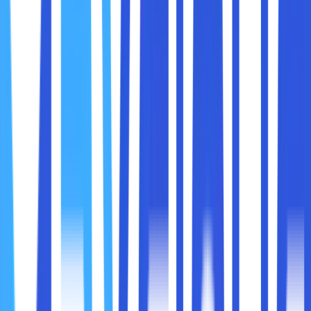
Menggunakan intel celeron n4000 akan diberikan
beberapa kelebihan, seperti hemat listrik karena kinerjanya
yang tergolong ringan. Selain itu, di saat memilih intel
celeron n4000 ini bisa lebih dingin dan tidak mudah rusak
karena overheat.
Harganya yang dimiliki oleh intel celeron n4000 juga lebih
murah agar mudah dijangkau oleh banyak orang. Dengan
harga yang mudah dipasaran, seharusnya sobat maxcloud
tidak banyak ekspektasi lebih pada performanya.
Maka dari itu, untuk prosesor intel celeron n4000 sangat
cocok di dalam memenuhi keperluan ringan seperti halnya
mengetik microsoft word, browsing ringan dan lain-lain.
Meski intel celeron n4000 menjadi generasi awal terkenal
dengan lambatnya performa, akan tetapi generasi ini lebih
menonjolkan perkembangan.