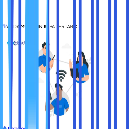
membutuhkan prosesor dengan performa tinggi, maka bisa
mempertimbangkan menggunakan intel celeron n4000.
Di dalam menggunakan intel celeron n4000, pastikan
sobat maxcloud mengikuti cara menggunakan diatas agar
ANDA MUNGKIN JUGA TERTARIK
mendapatkan kinerja maksimal. Dengan demikian, sobat
maxcloud bisa menjalankan tugas sehari-hari dengan lancar
dan efisien.
Teknologi