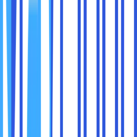
sesuai dengan kebutuhan sobat maxcloud.
5. Membatasi jumlah program yang dapat berjalan secara
bersamaan untuk menghindari beban kerja yang berlebihan
di dalam prosesor tersebut.
6. Menggunakan browser web yang ringan dan hemat
sumber daya, misalnya Google Chrome atau Mozilla
Firefox.
7. Menghindari menjalankan aplikasi maupun game yang
membutuhkan sumber daya komputer tinggi.
8. Melakukan pembersihan secara rutin di dalam perangkat
sobat maxcloud untuk menjaga kinerja prosesor agar tetap
lebih optimal.
Intel celeron n4000 merupakan prosesor yang cocok
digunakan di perangkat laptop atau notebook di dalam
penggunaan sehari-hari. Meski mempunyai beberapa
kelebihan, seperti efisiensi energi yang tinggi dan harga
terjangkau di dalam prosesor ini mempunyai batasan di
dalam masalah performa. Ketika sobat maxcloud