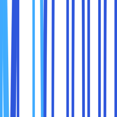
halnya bermain game untuk celeron masih kalah jauh.
Pentium bisa lebih diandalkan di dalam masalah performa
gaming, karena spesifikasinya lebih tinggi. Intinya, untuk
intel celeron n4000 ini tidak cocok untuk memainkan game
berat seperti triple AAA.
Bagi sobat maxcloud yang berniat untuk multitasking
seperti menjalankan banyak aplikasi secara bersamaan.
Intel celeron n4000 ini tidak begitu cocok mengingat
basisnya single core yang mana hanya bisa lebih optimal
mengerjakan satu task saja di setiap waktunya.
Intel celeron n4000 memang bagus, ketika ditujukan untuk
para pelajar sd dan smp atau orang-orang yang tidak
terlalu membutuhkan komputasi terlalu berat, misalnya
mengetik berkas. Sedangkan, untuk keperluan
multitasking tidak begitu disarankan, khususnya untuk anak
kuliah dimana sering membuka banyak aplikasi dalam
bersamaan.