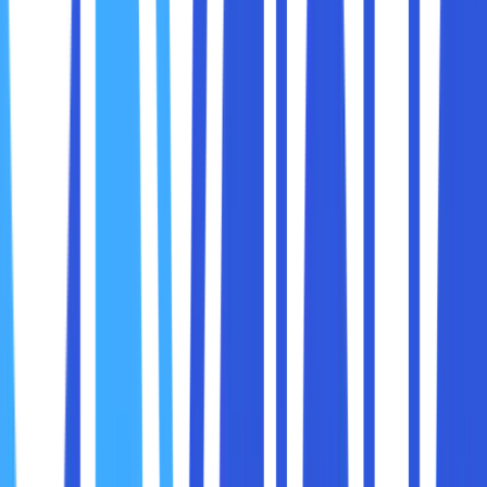
lebih lengkapnya dibawah ini.
Intel celeron n4000 sering sekali dikaitkan dengan
performa yang buruk dan lambat. Banyak juga dari
kalangan masyarakat yang menganggap Intel Celeron
sebagai produk gagal, tapi pada nyatanya prosesor ini
tidak sepenuhnya gagal.
Intel celeron N4000 adalah mikroprosesor buatan Intel
yang menggunakan arsitektur dari Intel Pentium 2. Akan
tetapi, dengan sedikit pengurangan memori demi
mempertahankan harga yang lebih murah lagi.
Pada prosesor yang satu ini berada di kelas low-end dan
ditujukan untuk laptop tidak membutuhkan kinerja lebih
berat. Seperti halnya menjalankan microsoft office untuk
mengetik atau hanya sekedar browsing ringan.
Sedangkan, untuk keperluan bermain game atau gaming ini
tidak disarankan meski masih bisa menjalankan game ringan
seperti GTA San Andreas, CSGO dan lain-lain.