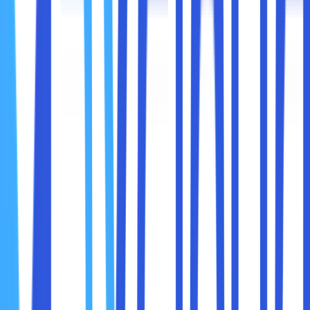
Sebut saja intel celeron n4000 memberikan penawaran
kecepatan lebih tinggi 200 MHz dibandingkan dengan
pendahuluanya. Intel celeron n4000 menjadi pilihan yang
paling tepat bagi pengguna yang membutuhkan laptop
dengan daya tahan baterai awet serta murah. Akan tetapi,
intel celeron n4000 tidak cocok digunakan untuk
keperluan komputasi yang berat.
Beralih ke kekurangannya, intel celeron n4000 ini
mempunyai beberapa kekurangan yang membuat
penggunanya berpikir apakah akan membelinya atau tidak.
Selain itu, intel celeron n4000 juga mempunyai performa
jauh dibawah seri lainnya.
Ada beberapa fitur canggih yang dimiliki oleh intel celeron
n4000 lebih canggih. Intel celeron n4000 secara
sederhana memang bagian dari pentium lebih baru, tapi