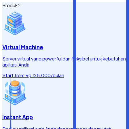
Produk
Virtual Machine
Server virtual yang powerful dan fleksibel untuk kebutuhan
aplikasi Anda
Start from
Rp 125.000
/bulan
Instant App
Deploy aplikasi web Anda dengan cepat dan mudah