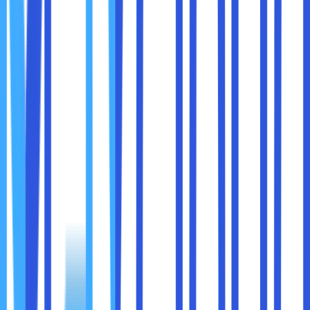
Setelah paham mengenai kelebihan dan kekurangan di
saat menggunakan intel celeron n4000, maka untuk hal
penting lain yang juga harus dipahami adalah cara
menggunakan. Berikut cara menggunakan intel celeron
n4000 :
1. Pastikan perangkat komputer atau laptop sobat
maxcloud sudah dilengkapi dengan prosesor intel celeron
n4000.
2. Melakukan pembaharuan driver dan sistem operasi
sobat maxcloud pada versi terbaru untuk mendapatkan
kinerja lebih optimal.
3. Menggunakan aplikasi pengoptimalan sistem untuk
membersihkan semua file sampah dan meningkatkan
kecepatan pada perangkat komputer atau laptop.
4. Mengatur preferensi daya pada pengaturan sistem agar