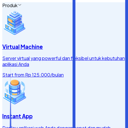
Produk
Virtual Machine
Server virtual yang powerful dan fleksibel untuk kebutuhan
aplikasi Anda
Start from
Rp 125.000
/bulan
Instant App
Deploy aplikasi web Anda dengan cepat dan mudah