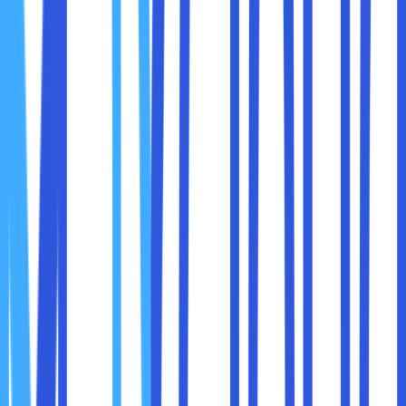
Perlindungan infrastruktur
Pengaturan akses yang tepat
Pemantauan aktivitas jaringan
Edukasi pengguna jaringan
Prosedur penanganan insiden
Jika salah satu aspek diabaikan, sistem akan tetap memiliki
celah.
1. Mulai dari Pemetaan Jaringan Perusahaan
Langkah pertama yang sering dilewatkan adalah
memahami jaringan itu sendiri. Tidak mungkin
mengamankan sesuatu yang tidak dipahami dengan baik.
Perusahaan perlu mengetahui:
Perangkat apa saja yang terhubung ke jaringan
Server dan layanan apa yang berjalan
Jalur akses data
Titik-titik kritis jaringan