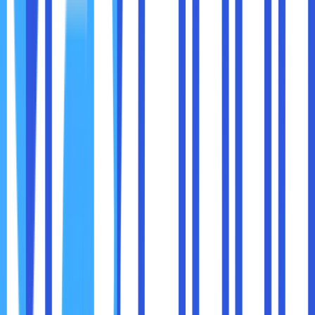
Firewall adalah gerbang utama yang mengontrol lalu lintas
masuk dan keluar jaringan. Namun, firewall saja tidak cukup.
Keamanan jaringan yang optimal menggunakan
pendekatan berlapis, seperti:
Firewall jaringan
Firewall aplikasi
Sistem deteksi intrusi
Proteksi endpoint
Pendekatan berlapis ini memastikan bahwa jika satu lapisan
gagal, lapisan lain masih melindungi sistem.
4. Kelola Akses Pengguna dengan Bijak
Salah satu sumber risiko terbesar dalam keamanan jaringan
adalah
akses pengguna yang terlalu luas
. Tidak semua
karyawan perlu akses ke semua sistem.
Prinsip yang perlu diterapkan adalah
least privilege
, yaitu
setiap pengguna hanya mendapatkan akses sesuai
kebutuhan pekerjaannya.