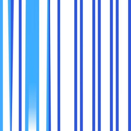
Langkah-langkah penting:
Gunakan akun terpisah untuk tiap pengguna
Batasi akses administratif
Tinjau ulang akses secara berkala
Nonaktifkan akun yang sudah tidak digunakan
Pengelolaan akses yang baik dapat mencegah banyak
insiden dari dalam perusahaan sendiri.
5. Perbarui Sistem dan Perangkat Secara Rutin
Banyak serangan berhasil bukan karena teknik yang
canggih, tetapi karena sistem yang sudah lama tidak
diperbarui.
Update dan patch keamanan sering kali berisi perbaikan
untuk celah yang sudah diketahui. Menunda update sama
saja dengan membiarkan pintu terbuka.
Perusahaan perlu memiliki: