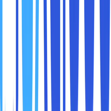
Keamanan jaringan bukan hanya soal mencegah serangan,
tetapi menciptakan rasa aman bagi seluruh tim. Ketika
sistem stabil dan aman, karyawan bisa bekerja lebih fokus,
pelanggan lebih percaya, dan manajemen lebih tenang.
Keamanan yang baik tidak terasa mengganggu. Ia bekerja
di balik layar, memastikan semua berjalan sebagaimana
mestinya.
Mengoptimalkan keamanan jaringan di perusahaan bukan
tentang membeli satu alat atau menerapkan satu
teknologi. Ini adalah proses berkelanjutan yang melibatkan
teknologi, manusia, dan kebijakan.
Dengan pendekatan yang menyeluruh, keamanan jaringan
tidak lagi terasa rumit atau menakutkan, tetapi menjadi