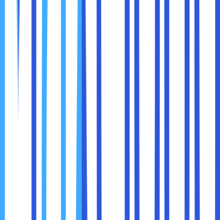
Jadwal update rutin
Prosedur pengujian sebelum update
Dokumentasi perubahan sistem
Langkah sederhana ini sering kali menjadi pembeda antara
sistem yang aman dan sistem yang rentan.
6. Amankan Perangkat Karyawan
Di era kerja hybrid dan remote, perangkat karyawan
menjadi bagian dari jaringan perusahaan.
Laptop, ponsel, dan perangkat lain perlu:
Proteksi antivirus dan anti-malware
Pengaturan password atau autentikasi yang kuat
Enkripsi data
Kebijakan penggunaan perangkat yang jelas
Keamanan jaringan tidak hanya berada di ruang server,
tetapi juga di meja kerja karyawan.