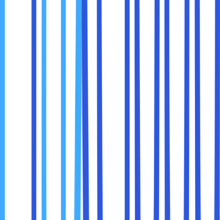
7. Edukasi Karyawan tentang Keamanan Jaringan
Teknologi secanggih apa pun tidak akan efektif jika
pengguna tidak sadar keamanan.
Banyak insiden keamanan terjadi karena:
Phishing email
Klik tautan berbahaya
Mengunduh file sembarangan
Menggunakan password yang sama di banyak
tempat
Edukasi karyawan adalah investasi penting. Tidak harus
rumit, yang penting konsisten dan relevan dengan aktivitas
sehari-hari.
Ketika karyawan paham risiko, mereka menjadi bagian dari
sistem keamanan, bukan sumber masalah.
8. Monitoring dan Logging Aktivitas Jaringan