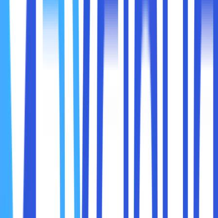
Akses jaringan yang terlalu terbuka
Ketika jaringan tidak aman, dampaknya bisa sangat luas:
Operasional bisnis terhenti
Kepercayaan pelanggan menurun
Kerugian finansial
Reputasi perusahaan rusak
Karena itu, mengoptimalkan keamanan jaringan bukan
pilihan, melainkan kebutuhan dasar.
Kesalahan umum dalam membangun keamanan jaringan
adalah menganggapnya hanya soal firewall atau antivirus.
Padahal, keamanan jaringan adalah
kombinasi antara
teknologi, proses, dan manusia
.
Keamanan jaringan yang optimal mencakup: