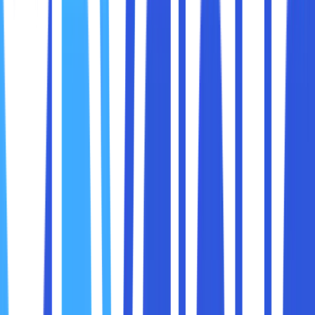
Di era digital seperti sekarang, jaringan komputer bukan lagi
sekadar alat pendukung operasional. Jaringan adalah
urat
nadi perusahaan
. Mulai dari komunikasi internal, sistem
keuangan, aplikasi bisnis, hingga data pelanggan,
semuanya mengalir melalui jaringan. Ketika jaringan aman,
bisnis bisa berjalan dengan tenang. Namun ketika jaringan
rapuh, satu celah kecil saja bisa berubah menjadi masalah
besar.
Banyak perusahaan baru menyadari pentingnya keamanan
jaringan setelah mengalami insiden: data bocor, sistem
lumpuh, atau operasional terganggu berjam-jam. Padahal,
keamanan jaringan bukan sesuatu yang harus ditunggu
sampai terjadi masalah. Ia seharusnya dibangun, dirawat,
dan ditingkatkan secara berkelanjutan.