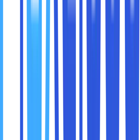
Langkah awal yang harus diambil
Cara mengisolasi sistem
Proses pemulihan
Ketika prosedur sudah jelas, respons akan lebih cepat dan
terarah, mengurangi dampak terhadap bisnis.
10. Evaluasi dan Tingkatkan Secara Berkala
Keamanan jaringan bukan proyek satu kali. Ancaman terus
berkembang, begitu juga teknologi.
Perusahaan perlu:
Melakukan audit keamanan berkala
Mengevaluasi kebijakan yang ada
Menyesuaikan dengan perubahan bisnis
Pendekatan ini memastikan sistem keamanan selalu
relevan dengan kondisi terbaru.