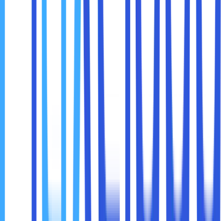
Keamanan bukan hanya mencegah, tetapi juga
mendeteksi. Monitoring jaringan membantu perusahaan
mengetahui apa yang sedang terjadi di dalam sistem.
Dengan monitoring yang baik:
Aktivitas mencurigakan bisa terdeteksi lebih cepat
Insiden bisa ditangani sebelum membesar
Analisis pasca kejadian bisa dilakukan dengan data
yang jelas
Logging aktivitas adalah “rekaman jejak” yang sangat
berharga dalam menjaga keamanan jaringan.
9. Siapkan Prosedur Penanganan Insiden
Tidak ada sistem yang 100% kebal. Karena itu, perusahaan
harus siap jika terjadi insiden.
Prosedur penanganan insiden mencakup:
Siapa yang harus dihubungi