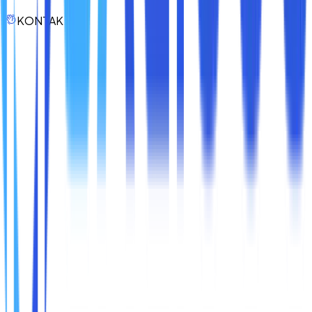
bagian alami dari budaya perusahaan.
KONTAK
Ketika keamanan jaringan terjaga, perusahaan memiliki
fondasi yang kuat untuk tumbuh, berinovasi, dan
menghadapi masa depan dengan lebih percaya diri.