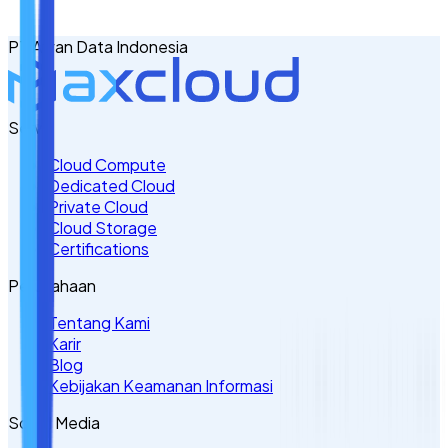
+62
PT Awan Data Indonesia
Tulis Kebutuhan Anda di Sini
Servis
Cloud Compute
Dedicated Cloud
Private Cloud
Cloud Storage
Certifications
Perusahaan
Tentang Kami
Karir
Blog
Kebijakan Keamanan Informasi
Sosial Media