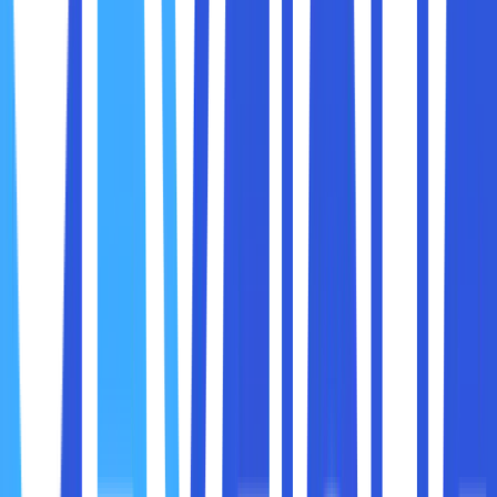
Maka dari itu, di bawah ini kami akan membahas secara
menyeluruh
bagaimana cara mengoptimalkan keamanan
jaringan di perusahaan, tidak hanya dari sisi teknis, tetapi
juga dari sisi budaya kerja dan pola pikir.
Setiap perusahaan, sekecil apa pun, pasti memiliki data
berharga. Bisa berupa data pelanggan, data transaksi,
strategi bisnis, hingga komunikasi internal. Semua itu
menjadi target yang menarik bagi pihak yang tidak
bertanggung jawab.
Ancaman terhadap jaringan perusahaan tidak selalu datang
dalam bentuk serangan besar yang dramatis. Sering kali
justru dimulai dari hal-hal sederhana seperti:
Password yang lemah
Perangkat yang tidak diperbarui
Karyawan yang kurang sadar keamanan