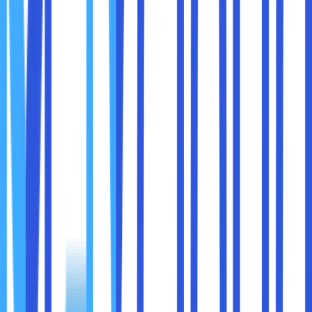
Dengan pemetaan yang jelas, perusahaan bisa
menentukan prioritas keamanan dan mengetahui area
mana yang paling berisiko.
2. Terapkan Segmentasi Jaringan
Tidak semua bagian jaringan harus saling terhubung bebas.
Segmentasi jaringan adalah langkah penting untuk
membatasi dampak jika terjadi insiden.
Contohnya:
Jaringan karyawan dipisahkan dari jaringan server
Jaringan tamu dipisahkan dari jaringan internal
Sistem keuangan berada di segmen khusus
Dengan segmentasi, jika satu bagian jaringan bermasalah,
bagian lain tetap aman. Ini adalah pendekatan
pencegahan yang sangat efektif.
3. Gunakan Firewall dan Sistem Keamanan Berlapis