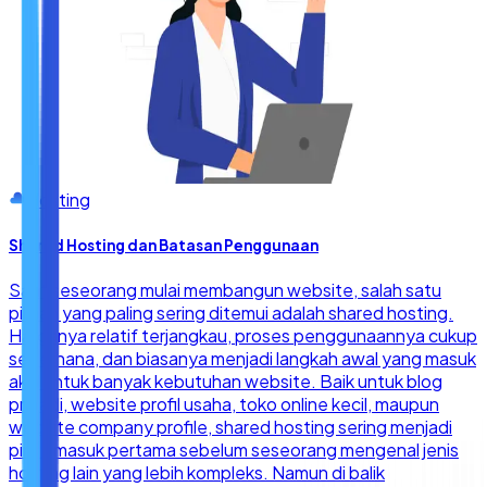
Hosting