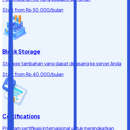
Start from
Rp 50.000
/bulan
Block Storage
Storage tambahan yang dapat dipasang ke server Anda
Start from
Rp 40.000
/bulan
Certifications
Program sertifikasi internasional untuk meningkatkan