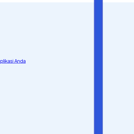
plikasi Anda