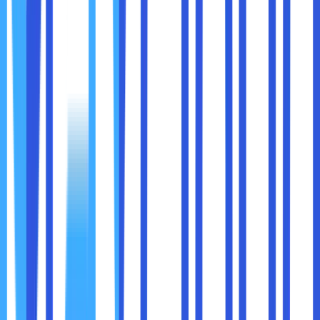
Private Cloud cocok untuk perusahaan atau organisasi
yang:
Menangani
data sensitif
seperti informasi finansial,
medis, atau rahasia perusahaan
Membutuhkan
kontrol penuh
atas infrastruktur IT,
termasuk konfigurasi jaringan, server, dan kebijakan
keamanan
Memiliki
tim IT internal
yang mampu mengelola cloud
sendiri atau bermitra dengan penyedia layanan
Private Cloud
Bersedia berinvestasi lebih tinggi demi keamanan dan
performa
Contohnya, rumah sakit besar menggunakan Private Cloud
untuk menyimpan rekam medis digital pasien. Dengan
begitu, data tetap aman dan aksesnya cepat di lingkungan
internal rumah sakit.