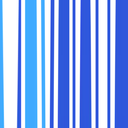
regulasi ketat, seperti perbankan, kesehatan, dan
lembaga pemerintahan.
Keamanan dan Privasi Tinggi
Karena lingkungan cloud tidak dibagi dengan pihak
lain, risiko kebocoran data lebih rendah. Perusahaan
dapat menerapkan enkripsi, firewall, dan kebijakan
akses internal sesuai kebutuhan.
Fleksibilitas Kustomisasi
Infrastruktur Private Cloud dapat disesuaikan dengan
kebutuhan operasional perusahaan. Mulai dari
kapasitas penyimpanan, performa server, hingga
konfigurasi jaringan, semuanya dapat dikontrol
sendiri.
Biaya Lebih Tinggi
Private Cloud biasanya memerlukan investasi awal
yang besar, baik untuk perangkat keras, perangkat
lunak, maupun pengelolaan IT. Namun, bagi
perusahaan besar, biaya ini sebanding dengan kontrol
dan keamanan yang didapatkan.
Contoh penggunaan Private Cloud: