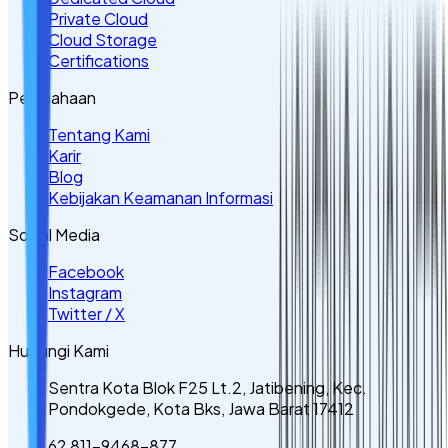
Private Cloud
Cloud Storage
Certifications
Perusahaan
Tentang Kami
Karir
Blog
Kebijakan Keamanan Informasi
Sosial Media
Facebook
Instagram
Twitter / X
Hubungi Kami
Sentra Kota Blok F25 Lt.2, Jatibening, Kec.
Pondokgede, Kota Bks, Jawa Barat 17412
62 811-9468-877