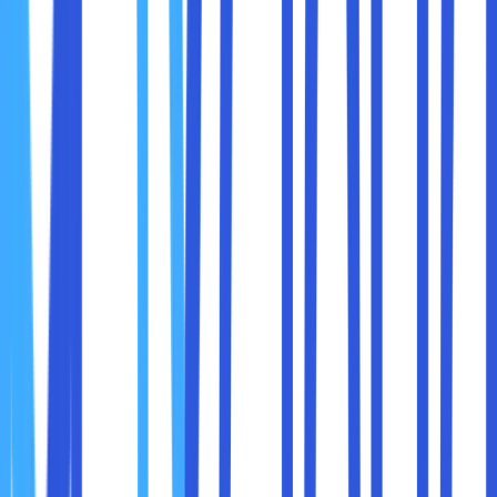
Cloud dan Cloud Storage:
Cloud
Aspek
Private Cloud
Storage
Dimiliki atau
Dimiliki dan
Kepemilikan
dikelola secara
dikelola oleh
Infrastruktur
eksklusif oleh
penyedia
perusahaan
layanan cloud
Penuh, termasuk
Terbatas,
konfigurasi dan
mengikuti
Kontrol
kebijakan
kebijakan
keamanan
penyedia
Tinggi, tetapi
Sangat tinggi,
bergantung
Keamanan
dapat
pada
disesuaikan
penyedia
Terbatas
pada fitur
Kustomisasi
Sangat fleksibel
yang
disediakan
penyedia