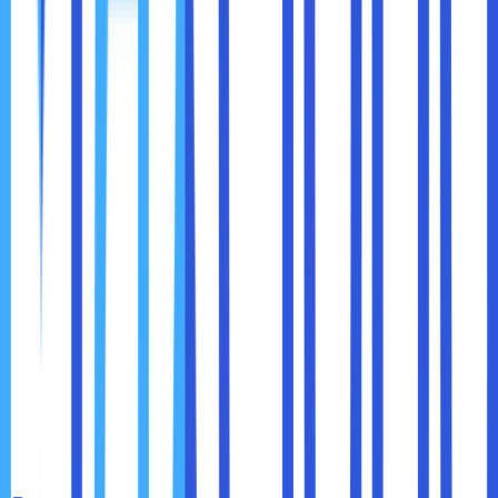
Memilih antara Private Cloud atau Cloud Storage tidak
harus rumit. Berikut beberapa tips praktis:
Analisis Jenis Data
Tentukan data mana yang paling sensitif dan
memerlukan keamanan tinggi, serta data mana yang
bisa disimpan di cloud publik.
Perhitungkan Biaya dan Anggaran
Pastikan layanan cloud sesuai dengan kapasitas
finansial perusahaan. Jangan memaksakan Private
Cloud jika anggaran terbatas.
Periksa Kepatuhan Regulasi
Beberapa industri memiliki aturan ketat terkait
penyimpanan data (misalnya HIPAA untuk kesehatan,
PCI DSS untuk pembayaran). Pastikan layanan cloud
mendukung kepatuhan regulasi.
Cek Fitur Keamanan
Pastikan penyedia cloud menawarkan enkripsi data,