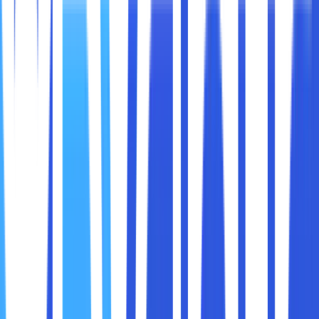
perbedaan antara Private Cloud dan Cloud Storage,
kelebihan masing-masing, serta pertimbangan untuk
memilih yang terbaik sesuai kebutuhan.
Private Cloud
adalah lingkungan cloud yang
digunakan
secara eksklusif oleh satu organisasi
. Dengan kata lain,
infrastruktur IT di Private Cloud tidak dibagi dengan pihak
lain. Cloud ini bisa dijalankan di pusat data internal
perusahaan atau melalui penyedia layanan cloud khusus
yang menawarkan Private Cloud sebagai layanan
(managed private cloud).
Ciri khas Private Cloud adalah:
Kontrol Penuh
Perusahaan memiliki kendali penuh atas sumber daya,
keamanan, konfigurasi, dan pengelolaan infrastruktur.
Hal ini membuat Private Cloud ideal bagi perusahaan
yang memiliki kebutuhan keamanan tinggi atau