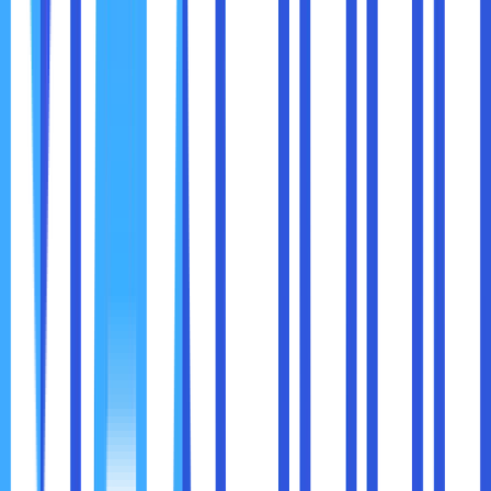
Tidak jarang perusahaan besar menggunakan kombinasi
Private Cloud dan Cloud Storage
, yang disebut
Hybrid
Cloud
. Hybrid Cloud memungkinkan perusahaan
menyimpan data sensitif di Private Cloud, sementara data
yang tidak terlalu kritis atau file publik disimpan di Cloud
Storage.
Keuntungan Hybrid Cloud:
Fleksibel:
Menyimpan data sesuai tingkat
sensitivitasnya
Efisien biaya:
Hanya data penting yang memerlukan
Private Cloud, sisanya di Cloud Storage
Meningkatkan produktivitas:
Karyawan bisa
mengakses file publik dari mana saja dengan mudah,
tanpa mengganggu data sensitif
Hybrid Cloud menjadi pilihan populer bagi perusahaan yang
ingin
mengoptimalkan keamanan dan biaya secara
bersamaan
.