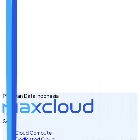
Nama
Email
No. Handphone
+62
PT Awan Data Indonesia
Tulis Kebutuhan Anda di Sini
Servis
Cloud Compute
Dedicated Cloud