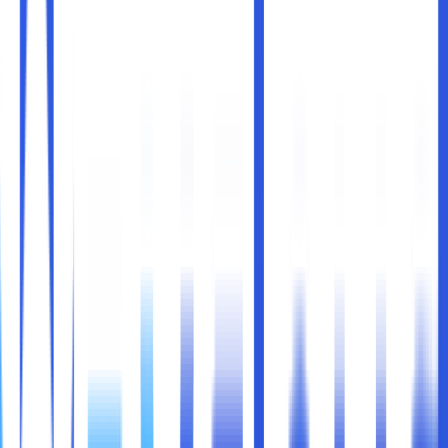
Di era digital saat ini, istilah cloud computing hampir selalu
muncul ketika kita membicarakan penyimpanan data,
infrastruktur IT, atau transformasi digital perusahaan. Dua
konsep yang sering terdengar adalah
Private Cloud
dan
Cloud Storage
. Meskipun keduanya berhubungan
dengan “cloud”, keduanya memiliki tujuan, manfaat, dan
karakteristik yang berbeda. Memahami perbedaan ini
penting bagi perusahaan maupun individu yang ingin
mengelola data dengan lebih efektif, aman, dan hemat
biaya.
Maka dari itu, dibawah ini kami akan mengupas tuntas