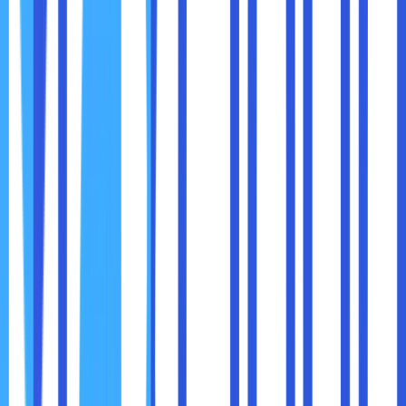
Cloud Storage lebih cocok bagi:
Usaha kecil dan menengah
yang membutuhkan
penyimpanan data tanpa harus memiliki server sendiri
Individu atau freelancer
yang membutuhkan
backup data atau berbagi file secara online
Startup digital
yang ingin cepat scale tanpa
investasi infrastruktur fisik
Mereka yang
tidak memiliki tim IT internal
,
sehingga ingin fokus pada bisnis utama tanpa repot
mengelola server
Misalnya, toko online kecil bisa menggunakan Amazon S3
atau Google Drive untuk menyimpan foto produk, laporan
penjualan, dan dokumen administratif dengan biaya
terjangkau.