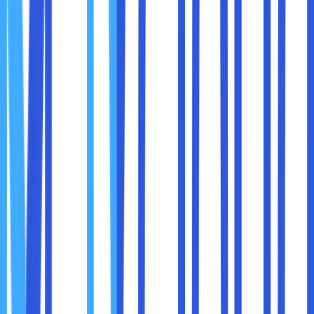
Mahal,
Lebih murah,
memerlukan
Biaya
bayar sesuai
investasi awal
penggunaan
dan operasional
Bisa
Sangat
ditingkatkan, tapi
mudah
Skalabilitas
memerlukan
ditingkatkan,
pengaturan dan
otomatis
investasi
Perusahaan
UMKM,
besar dengan
individu,
Ideal untuk
data sensitif dan
startup, atau
regulasi ketat
aplikasi umum
Dari tabel di atas, terlihat bahwa Private Cloud dan Cloud
Storage memiliki
keunggulan masing-masing
,
tergantung prioritas perusahaan: kontrol dan keamanan,
atau fleksibilitas dan biaya.