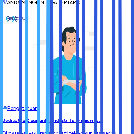
ANDA MUNGKIN JUGA TERTARIK
kontrol akses, audit log, dan backup rutin.
Skalabilitas dan Kemudahan Pengelolaan
Pilih layanan yang mudah ditingkatkan kapasitasnya
seiring pertumbuhan bisnis.
Pengetahuan