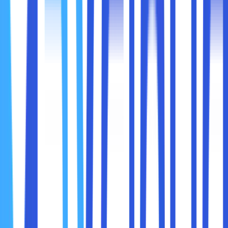
Biaya Lebih Rendah
Pengguna biasanya membayar sesuai penggunaan
(pay-as-you-go). Ini membuat Cloud Storage lebih
terjangkau bagi bisnis kecil, freelancer, atau individu
yang membutuhkan penyimpanan tambahan.
Dikelola Penyedia Layanan
Infrastruktur, pemeliharaan, backup, dan keamanan
umumnya ditangani oleh penyedia layanan cloud.
Pengguna tidak perlu repot memikirkan teknis server.
Risiko Keamanan Terkadang Lebih Tinggi
Karena data berada di server publik, risiko kebocoran
atau serangan siber bisa lebih besar dibanding
Private Cloud. Meski begitu, penyedia layanan
biasanya memiliki protokol keamanan yang cukup
ketat, termasuk enkripsi data, firewall, dan kontrol
akses.
Agar lebih jelas, berikut tabel perbandingan antara Private