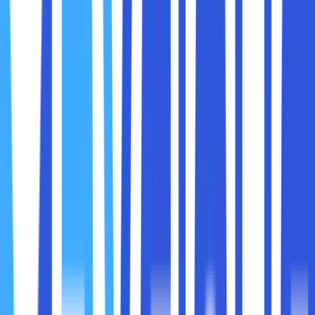
Bank besar yang mengelola data nasabah
Rumah sakit yang menyimpan rekam medis pasien
Perusahaan e-commerce yang menangani transaksi
online dalam skala besar
Cloud Storage
adalah layanan penyimpanan data secara
online, di mana pengguna atau perusahaan
menyimpan
file dan informasi di server pihak ketiga
. Cloud Storage
bisa berupa penyimpanan publik (public cloud) atau hybrid,
tergantung pengaturan dan kebutuhan.
Karakteristik Cloud Storage antara lain:
Mudah Diakses dan Skalabel
Data yang disimpan di cloud storage dapat diakses
dari mana saja, selama ada koneksi internet.
Penyimpanan ini juga mudah ditingkatkan
kapasitasnya sesuai kebutuhan tanpa perlu membeli
perangkat keras tambahan.