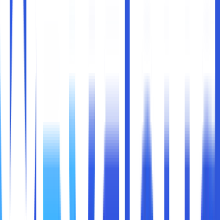
Di era digital saat ini, memiliki website bukan lagi sekadar
pilihan, tetapi menjadi
kebutuhan strategis
bagi setiap
bisnis yang ingin tumbuh dan bertahan. Baik Anda
menjalankan usaha kecil, startup, maupun perusahaan
besar, website menjadi
wajah online
yang pertama kali