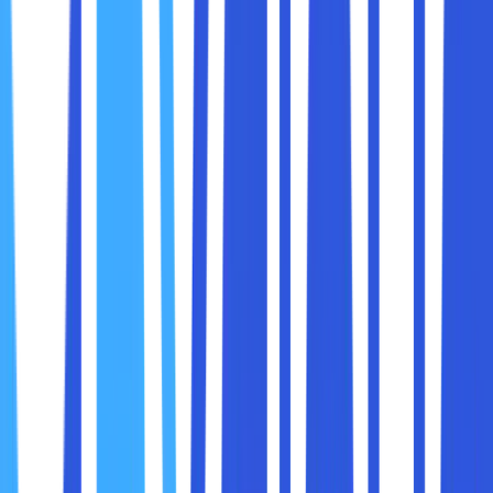
melihat dua toko kopi: satu memiliki bangunan rapi, interior
hangat, dan staf yang ramah; satu lagi hanya sebuah kedai
kecil tanpa tanda yang jelas. Toko yang pertama otomatis
menarik perhatian karena kesan profesional dan
terpercaya. Website berfungsi dengan cara yang sama di
dunia digital.
Dengan website, bisnis dapat menampilkan logo, warna,
dan tone komunikasi yang konsisten, sehingga
brand
menjadi mudah dikenali dan diingat
.
Di era modern,
kepercayaan pelanggan sering kali
dimulai dari online
. Sebuah studi menunjukkan bahwa
banyak orang mencari website perusahaan sebelum
memutuskan untuk membeli produk atau menggunakan
jasa. Website yang profesional, informatif, dan mudah
digunakan akan meningkatkan
persepsi positif
terhadap
bisnis Anda.