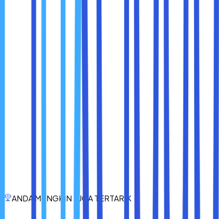
Dengan website, bisnis dapat:
Menyampaikan identitas brand secara konsisten.
Meningkatkan kredibilitas dan kepercayaan
pelanggan.
Membuka akses pasar yang lebih luas.
Meningkatkan interaksi dan loyalitas pelanggan.
Mendukung strategi marketing digital.
Memberikan kontrol penuh atas branding.
Meningkatkan nilai profesionalitas perusahaan.
Website bukan hanya tentang teknologi atau desain,
tetapi tentang
cerita bisnis Anda, hubungan dengan
pelanggan, dan nilai yang ingin Anda sampaikan
.
Dengan membangun website yang tepat, bisnis Anda akan
tampil lebih percaya diri, profesional, dan siap menghadapi
persaingan di era digital.
Investasi waktu dan sumber daya untuk membangun
website bukan sekadar biaya operasional, tetapi
strategi
jangka panjang untuk memperkuat brand dan
ANDA MUNGKIN JUGA TERTARIK
memenangkan hati pelanggan
. Dalam dunia yang
semakin terhubung, website adalah
rumah digital yang