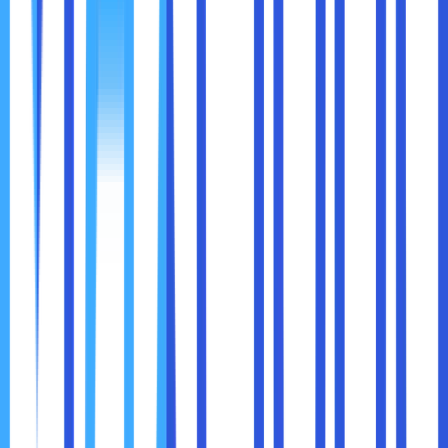
Website yang dirancang dengan baik
memberikan kesan
profesional
. Pelanggan lebih percaya pada bisnis yang
memiliki website resmi dibanding yang hanya
mengandalkan media sosial. Website juga menunjukkan
bahwa bisnis
serius dan siap berinvestasi dalam
kualitas
.
Seorang calon klien melihat dua konsultan: satu memiliki
website informatif dengan profil tim, artikel edukatif, dan
testimoni; satu lagi hanya aktif di Instagram. Secara
psikologis, mereka lebih percaya dan memilih yang memiliki
website profesional.
Untuk mendapatkan manfaat maksimal, website harus
mencerminkan brand dengan tepat
. Beberapa tips:
Desain Konsisten:
Gunakan logo, warna, dan
tipografi yang sama dengan identitas brand.