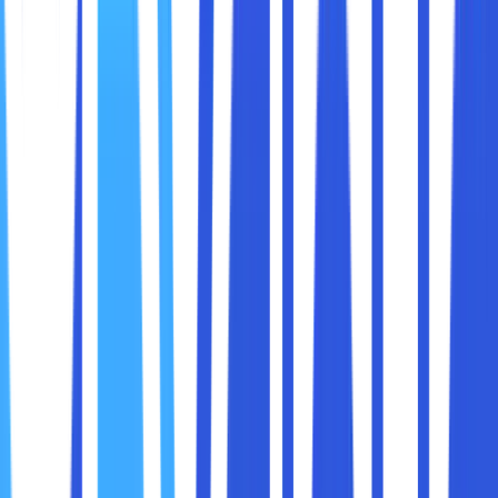
dilihat calon pelanggan. Branding melalui website bukan
hanya tentang desain yang menarik atau logo yang unik,
tetapi juga tentang bagaimana Anda menyampaikan
cerita, nilai, dan kepercayaan kepada audiens.
Maka dari itu, dibawah ini kami akan menjelaskan
manfaat
menggunakan website untuk branding bisnis
,
bagaimana website dapat meningkatkan kredibilitas, dan
tips membuat website yang mampu mencerminkan
identitas bisnis Anda.
Website berfungsi sebagai
identitas digital
bisnis Anda.
Sama seperti toko fisik yang memiliki signage, interior, dan
pengalaman pelanggan yang khas, website menunjukkan
siapa Anda, apa yang ditawarkan, dan apa yang
membedakan bisnis Anda dari kompetitor
.
Bayangkan Anda sedang berjalan-jalan di kota besar. Anda