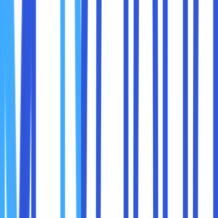
Salah satu manfaat terbesar website adalah
akses global
tanpa batas waktu dan tempat
. Pelanggan tidak perlu
datang ke toko fisik untuk mengenal bisnis Anda. Mereka
cukup membuka browser, dan seluruh informasi mengenai
produk atau layanan tersedia.
Bisnis lokal bisa diperluas ke pasar nasional atau
internasional.
Website dapat mendukung strategi marketing digital,
seperti SEO, iklan berbayar, dan media sosial.
Pelanggan dapat mengakses informasi kapan saja,
bahkan di luar jam operasional.
Bayangkan Anda menjalankan toko kerajinan tangan di
kota kecil. Tanpa website, pasar Anda terbatas pada orang
yang lewat toko. Dengan website, orang dari kota lain
bahkan negara lain bisa mengetahui produk Anda, membeli,
dan menjadi pelanggan setia.