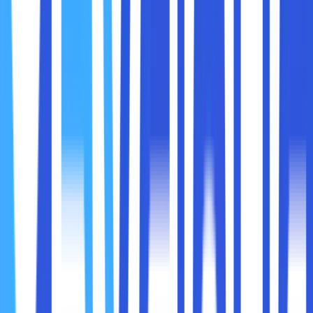
Beberapa elemen yang dapat meningkatkan kredibilitas
melalui website antara lain:
Informasi kontak yang jelas.
Profil tim atau pemilik bisnis.
Testimoni dan ulasan pelanggan.
Sertifikat atau penghargaan yang relevan.
Bayangkan seorang pelanggan yang ingin membeli produk
skincare dari bisnis Anda. Mereka membuka website dan
melihat informasi produk lengkap, testimoni dari pelanggan
nyata, serta kontak yang mudah dihubungi. Kepercayaan
mereka terhadap produk Anda otomatis meningkat, dan
kemungkinan membeli menjadi lebih tinggi.
Branding yang konsisten penting untuk
menanamkan
identitas dan nilai bisnis di benak pelanggan
. Website