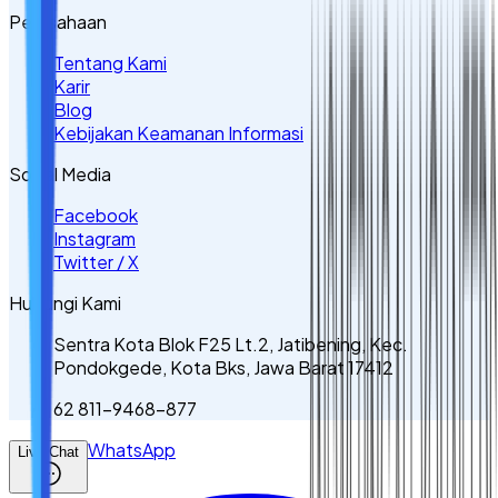
Perusahaan
Tentang Kami
Karir
Blog
Kebijakan Keamanan Informasi
Sosial Media
Facebook
Instagram
Twitter / X
Hubungi Kami
Sentra Kota Blok F25 Lt.2, Jatibening, Kec.
Pondokgede, Kota Bks, Jawa Barat 17412
62 811-9468-877
WhatsApp
Live Chat