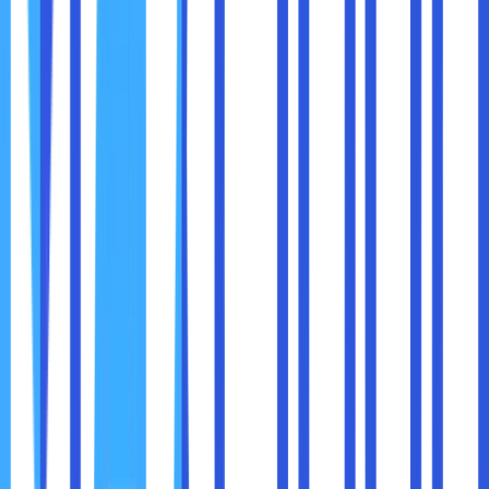
Media sosial, marketplace, atau platform pihak ketiga
memiliki batasan dalam hal
kontrol brand
. Konten bisa
berubah, aturan bisa berganti, atau bahkan akun bisa
diblokir. Website memberi Anda
kendali penuh
:
Menentukan tampilan, pesan, dan pengalaman
pengguna.
Mengatur konten sesuai strategi branding.
Mengintegrasikan fitur yang sesuai kebutuhan bisnis,
seperti toko online, booking system, atau portofolio
interaktif.
Website adalah rumah digital Anda sendiri. Anda bisa
menata interior, memilih warna dinding, dan mengatur
pengalaman pengunjung sesuai dengan identitas bisnis,
tanpa bergantung pada platform lain.