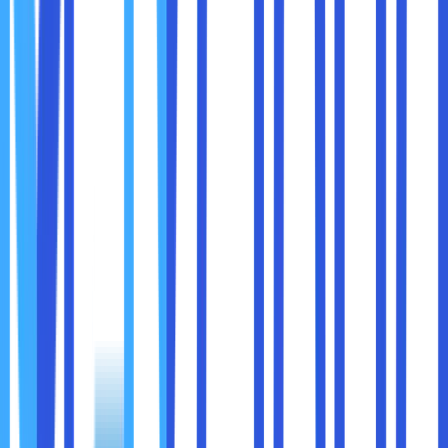
Website tidak hanya untuk menampilkan informasi, tetapi
juga
mengajak pelanggan berinteraksi
. Formulir kontak,
live chat, newsletter, dan blog interaktif memungkinkan
pelanggan untuk:
Bertanya langsung tentang produk atau layanan.
Memberikan feedback yang berharga.
Mendapatkan update tentang promo, event, atau
produk baru.
Bayangkan seorang pelanggan baru yang tertarik dengan
jasa konsultasi Anda. Mereka bisa langsung mengirim
pertanyaan melalui formulir kontak, dan menerima jawaban
yang cepat. Interaksi semacam ini membangun
hubungan
emosional dan kepercayaan
.