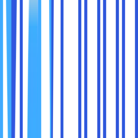
Branding tidak hanya berhenti pada tampilan website,
tetapi
terintegrasi dengan strategi marketing digital
.
Website adalah hub utama di mana semua kampanye
digital diarahkan:
Konten blog untuk meningkatkan SEO dan
menjangkau audiens yang mencari informasi.
Halaman landing page untuk kampanye iklan
berbayar.
Integrasi dengan media sosial untuk memperkuat
identitas brand.
Analitik pengunjung untuk memahami perilaku
pelanggan dan mengoptimalkan strategi.
Bayangkan Anda menjalankan kampanye iklan di Instagram.
Setiap klik diarahkan ke website yang dirancang khusus
untuk kampanye itu, sehingga pengalaman pelanggan
lebih personal dan brand lebih melekat.