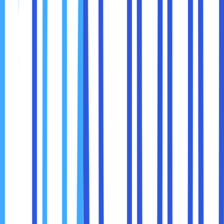
Konten Berkualitas:
Artikel blog, video, dan gambar
yang relevan membangun citra profesional.
User Experience (UX) yang Baik:
Navigasi mudah,
loading cepat, dan responsif di semua perangkat.
SEO Friendly:
Memudahkan audiens menemukan
website melalui pencarian online.
Call-to-Action (CTA) yang Jelas:
Ajak pengunjung
melakukan tindakan, seperti membeli produk atau
mendaftar newsletter.
Anggap website seperti toko fisik. Tata letak, dekorasi,
dan pelayanan harus membuat pengunjung merasa
nyaman, tertarik, dan ingin kembali lagi.
Kesimpulan
Website adalah
aset strategis untuk branding bisnis
.
Lebih dari sekadar platform untuk menampilkan produk
atau jasa, website adalah
wajah digital, alat interaksi,
dan fondasi kredibilitas
perusahaan.