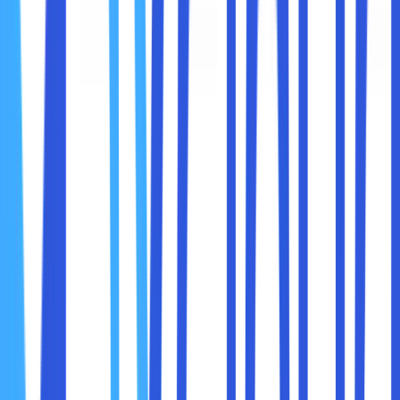
memungkinkan bisnis untuk mengontrol
pesan, tampilan,
dan pengalaman
yang ingin disampaikan ke audiens.
Beberapa cara website membantu branding:
Menampilkan logo, palet warna, dan tipografi yang
konsisten.
Menyampaikan cerita perusahaan (company story)
secara personal.
Menentukan tone komunikasi, apakah formal, santai,
atau playful.
Menampilkan konten visual yang mendukung
identitas brand.
Anda bisa menambahkan blog yang menceritakan
perjalanan bisnis, video di mana pendiri menjelaskan visi dan
misi, atau galeri produk dengan gaya visual khas
perusahaan. Semua ini membentuk
narasi brand yang
kuat
.