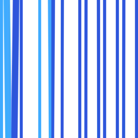
dikenal.
Laporkan email mencurigakan ke tim IT.
3. Proteksi Perangkat
Selalu update sistem operasi dan aplikasi.
Gunakan antivirus dan firewall yang terpercaya.
Enkripsi data sensitif di laptop atau perangkat
mobile.
4. Backup Data
Lakukan backup rutin ke lokasi yang aman.
Gunakan cloud storage yang terenkripsi jika
memungkinkan.
Anggap backup seperti menyimpan cadangan kunci rumah
di tempat aman. Jika sesuatu hilang atau rusak, Anda tetap
bisa mengaksesnya.
5. Pelatihan Berkala