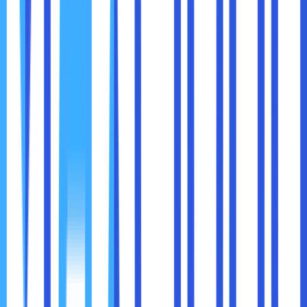
Kerugian Finansial:
biaya pemulihan sistem, denda,
atau kehilangan kontrak.
Kerugian Reputasi:
hilangnya kepercayaan klien
dan partner bisnis.
Kerusakan Operasional:
gangguan pada sistem
yang menghambat proses bisnis.
Kehilangan Data Sensitif:
rahasia perusahaan atau
data pelanggan bisa bocor.
Bayangkan reputasi perusahaan Anda hancur karena data
pelanggan bocor. Dampaknya tidak hanya finansial, tapi
juga emosional bagi karyawan dan manajemen.
Beberapa strategi yang bisa diterapkan perusahaan:
Pelatihan Rutin:
Setiap karyawan, mulai dari level
entry hingga manajemen, mengikuti pelatihan.