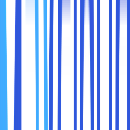
Serangan ini memanfaatkan
psikologi manusia
untuk
mengakses data. Bisa melalui telepon, obrolan online, atau
tatap muka.
Seorang karyawan menerima telepon dari orang yang
mengaku sebagai IT support dan diminta password. Jika
tidak diajarkan cara mengenali social engineering,
karyawan bisa dengan mudah tertipu.
4. Kebocoran Data Internal
Bukan hanya serangan eksternal yang berbahaya.
Kebocoran dari dalam perusahaan juga berisiko. Misalnya,
karyawan yang
menggunakan perangkat pribadi untuk
bekerja tanpa proteksi
atau membagikan dokumen
penting ke pihak yang tidak berwenang.