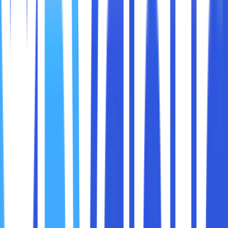
lainnya, semuanya bisa mengancam kelangsungan bisnis.
Di sinilah
cybersecurity awareness
, atau kesadaran
keamanan siber, menjadi sangat penting. Edukasi ini tidak
hanya ditujukan untuk tim IT, tetapi untuk seluruh karyawan
perusahaan. Dibawah ini kami akan membahas mengapa
edukasi cybersecurity penting, tantangan yang dihadapi,
serta tips praktis untuk melindungi data perusahaan.
Cybersecurity awareness bukan sekadar jargon IT. Ini
adalah fondasi untuk memastikan
keselamatan data,
reputasi, dan kelangsungan bisnis
. Banyak
pelanggaran keamanan yang terjadi bukan karena sistem IT
gagal, tetapi karena kesalahan manusia. Contoh
sederhana:
Seorang karyawan membuka email phishing yang
tampak sah.