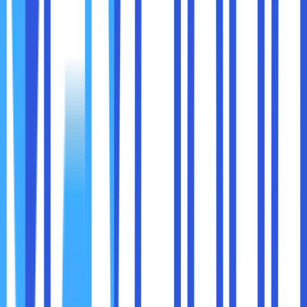
Adakan workshop atau pelatihan rutin untuk
memperbarui pengetahuan karyawan.
Simulasi serangan siber seperti phishing untuk melatih
kewaspadaan.
Cybersecurity bukan hanya tanggung jawab IT. Ini adalah
budaya perusahaan
.
Komunikasikan pentingnya keamanan data kepada
semua level karyawan.
Berikan insentif bagi karyawan yang menunjukkan
praktek keamanan yang baik.
Buat kebijakan internal yang jelas mengenai
penggunaan perangkat pribadi, media sosial, dan
akses data perusahaan.
Saat setiap orang merasa bertanggung jawab terhadap
data perusahaan, perusahaan menjadi lebih kuat
menghadapi ancaman siber.