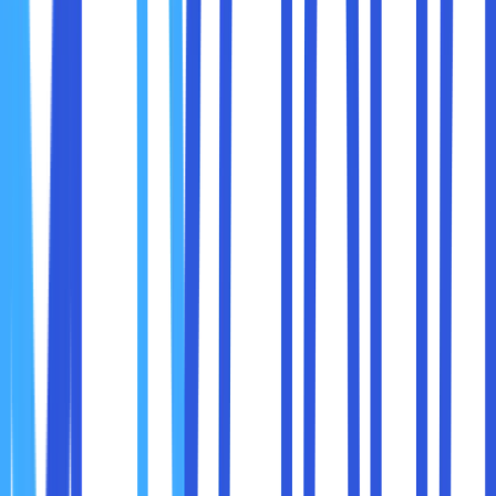
Edukasi yang efektif bukan hanya soal teori, tetapi juga
praktik dan pemahaman sehari-hari
. Berikut beberapa
aspek penting:
1. Kesadaran Password
Gunakan password yang kuat, kombinasi huruf,
angka, dan simbol.
Jangan gunakan password yang sama di berbagai
akun.
Gunakan
password manager
untuk mengelola kata
sandi dengan aman.
Anggap password seperti kunci rumah. Anda tidak akan
menggunakan kunci yang sama untuk semua pintu dan
meninggalkannya di meja tamu, bukan?
2. Mengenali Email dan Link Berbahaya
Selalu periksa alamat email pengirim.
Jangan klik link atau lampiran dari sumber yang tidak