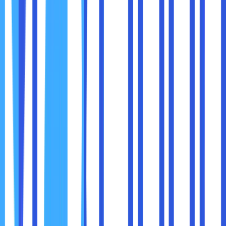
Selain edukasi manusia, teknologi juga membantu
memperkuat keamanan:
Multi-Factor Authentication (MFA):
menambahkan lapisan keamanan saat login.
VPN:
melindungi koneksi saat bekerja dari luar kantor.
Monitoring Tools:
mendeteksi aktivitas
mencurigakan di jaringan perusahaan.
Namun, teknologi hanya efektif jika
karyawan tahu cara
menggunakannya dengan benar
. Tanpa awareness,
tools canggih pun bisa sia-sia.
Mengabaikan cybersecurity awareness bisa membawa
dampak serius: