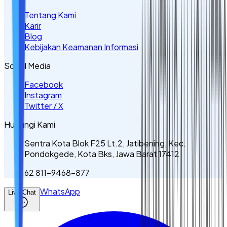
Tentang Kami
Karir
Blog
Kebijakan Keamanan Informasi
Sosial Media
Facebook
Instagram
Twitter / X
Hubungi Kami
Sentra Kota Blok F25 Lt.2, Jatibening, Kec.
Pondokgede, Kota Bks, Jawa Barat 17412
62 811-9468-877
WhatsApp
Live Chat