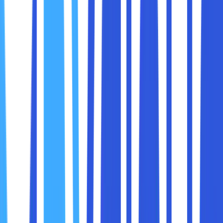
Password yang lemah digunakan di banyak platform
internal.
Data sensitif disimpan di perangkat pribadi tanpa
enkripsi.
Dalam situasi seperti ini, edukasi karyawan bisa menjadi
tembok pertahanan pertama
yang jauh lebih efektif
daripada sekadar firewall atau antivirus. Kesadaran siber
berarti setiap orang dalam perusahaan paham
tanggung
jawabnya terhadap data
, tahu risiko yang mungkin
muncul, dan tahu bagaimana merespons jika terjadi insiden.
Untuk memahami pentingnya edukasi, karyawan perlu
dikenalkan dengan berbagai jenis ancaman siber:
1. Phishing
Phishing adalah serangan yang biasanya datang melalui