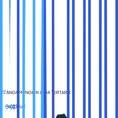
Simulasi Serangan:
Misalnya phishing test untuk
melihat respon karyawan.
Komunikasi Berkelanjutan:
Newsletter, poster,
atau video singkat tentang tips keamanan.
Kebijakan Tegas:
Tindakan tegas bagi pelanggaran
keamanan, namun tetap edukatif.
Evaluasi Berkala:
Audit internal untuk mengevaluasi
efektivitas program awareness.
Cybersecurity awareness juga soal
mengubah mindset
.
Karyawan harus merasa bahwa setiap klik, setiap
password, dan setiap perangkat yang mereka gunakan
adalah bagian dari pertahanan perusahaan.
ANDA MUNGKIN JUGA TERTARIK
Anggap diri Anda sebagai
penjaga gerbang digital
.
Setiap tindakan kecil bisa mencegah kerugian besar.
Kesadaran diri adalah fondasi agar teknologi bisa
bekerja optimal.