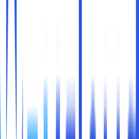
Di era digital seperti sekarang, hampir semua aspek bisnis
tergantung pada teknologi informasi. Mulai dari email,
cloud storage
, hingga sistem manajemen internal, data
perusahaan menjadi aset yang sangat berharga. Namun,
seiring dengan kemajuan teknologi, ancaman terhadap
keamanan data juga semakin kompleks. Mulai dari malware,
phishing, ransomware, hingga serangan siber canggih