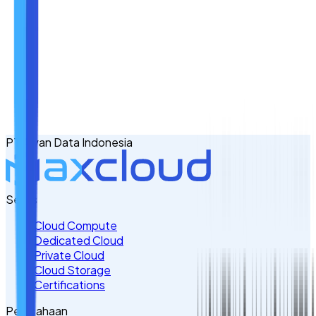
Nama
Email
No. Handphone
+62
PT Awan Data Indonesia
Tulis Kebutuhan Anda di Sini
Servis
Cloud Compute
Dedicated Cloud
Private Cloud
Cloud Storage
Certifications
Perusahaan