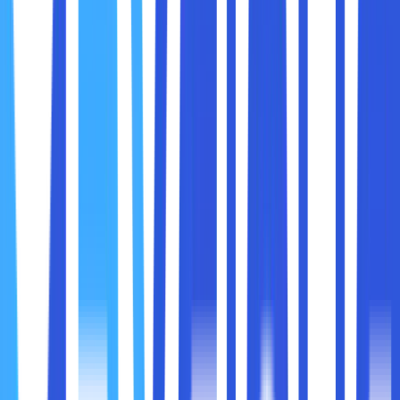
email, pesan teks, atau media sosial, yang mencoba
menipu karyawan agar memberikan informasi
sensitif
. Misalnya, username, password, atau nomor
rekening perusahaan.
Bayangkan seorang staf HR menerima email yang tampak
seperti dari bank. Tanpa kesadaran siber, staf tersebut
mungkin mengklik link berbahaya dan secara tidak sengaja
memberikan akses ke data keuangan perusahaan.
2. Malware dan Ransomware
Malware adalah perangkat lunak berbahaya yang dapat
merusak sistem, mencuri data, atau bahkan mengunci
seluruh sistem perusahaan (ransomware).
Bayangkan seluruh dokumen penting perusahaan tiba-tiba
tidak bisa dibuka karena ransomware. Tanpa backup dan
kesadaran karyawan untuk tidak sembarangan mengunduh
file, dampaknya bisa sangat besar.
3. Social Engineering