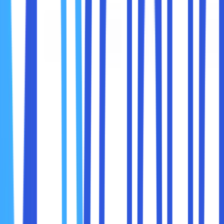
karena mereka punya beberapa jalur internet cadangan.
2. Kecepatan Tinggi
Pusat data memiliki jalur koneksi langsung ke backbone
internet, sehingga kecepatan transfer datanya jauh lebih
tinggi dibanding koneksi kantor atau rumah. Ini berarti data
dari server Anda bisa diakses pelanggan atau pengguna
dengan lebih cepat.
Bagi website dengan traffic tinggi, layanan streaming,
atau aplikasi berbasis cloud, kecepatan ini sangat krusial
untuk memastikan pengalaman pengguna tetap optimal.
3. Latensi Rendah
Selain cepat, colocation juga membantu menjaga latensi
tetap rendah. Latensi adalah waktu yang dibutuhkan data
untuk bergerak dari server ke pengguna. Lokasi pusat data
yang strategis, dekat dengan exchange point (IXP) atau
backbone internet, membuat perjalanan data menjadi lebih
pendek dan cepat.