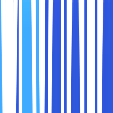
menjaga konektivitas tetap optimal.
Dibawah ini kami akan membahas bagaimana colocation
rack membantu perusahaan Anda menjaga konektivitas
tinggi, serta tips memanfaatkannya dengan baik.
Sebelum kita bahas lebih jauh, mari kita pahami dulu apa
yang dimaksud dengan colocation rack.
Colocation rack
adalah layanan yang disediakan oleh
pusat data (data center) untuk menyimpan server milik
Anda di fasilitas mereka. Anda tetap memiliki dan
mengelola servernya, tetapi semua infrastruktur
pendukung seperti listrik, pendingin, keamanan, dan
konektivitas disediakan oleh pusat data.
Bayangkan saja Anda punya server yang biasanya
diletakkan di kantor. Namun, daripada dibiarkan di sudut
ruangan dengan AC seadanya dan koneksi internet kantor,
server Anda dipindahkan ke rak khusus di pusat data yang