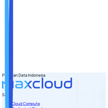
Nama
Email
No. Handphone
+62
PT Awan Data Indonesia
Tulis Kebutuhan Anda di Sini
Servis
Cloud Compute