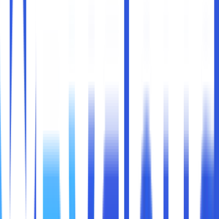
Di era digital seperti sekarang, konektivitas tinggi sudah
menjadi kebutuhan utama bagi banyak perusahaan. Mulai
dari bisnis e-commerce, layanan finansial, media, hingga
startup teknologi, semuanya membutuhkan jaringan yang
cepat, stabil, dan selalu tersedia. Koneksi yang lambat
atau sering putus tidak hanya mengganggu operasional,
tetapi juga bisa membuat pelanggan kecewa dan beralih
ke kompetitor.
Namun, membangun infrastruktur untuk mencapai
konektivitas tinggi tidak selalu mudah. Banyak tantangan
seperti biaya, keterbatasan sumber daya, atau kurangnya
fasilitas pendukung. Di sinilah
colocation rack
hadir
sebagai solusi yang praktis, efisien, dan andal untuk