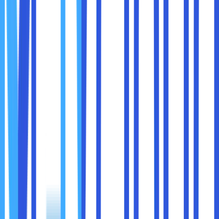
jaringan yang canggih untuk melindungi server Anda dari
serangan siber.
Selain menjaga konektivitas, colocation rack juga
menawarkan banyak keuntungan lain yang mendukung
bisnis Anda:
Pendingin yang optimal
: Suhu server tetap terjaga
sehingga performanya stabil.
Keamanan fisik
: Server dilindungi dari akses tidak
sah dengan pengawasan 24/7.
Biaya lebih efisien
: Anda tidak perlu membangun
sendiri fasilitas setara pusat data.
Skalabilitas
: Mudah menambah server jika bisnis
berkembang.