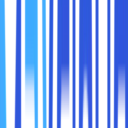
Ada banyak cara colocation rack membantu perusahaan
menjaga konektivitas tetap optimal. Berikut adalah
beberapa di antaranya.
1. Infrastruktur Jaringan yang Lebih Baik
Pusat data tempat colocation berada biasanya dilengkapi
dengan koneksi internet dari berbagai penyedia (ISP)
besar. Hal ini menciptakan
redundansi
, artinya jika satu
jalur terputus, koneksi Anda akan otomatis dialihkan ke jalur
lain.
Di kantor biasa, mungkin Anda hanya mengandalkan satu
ISP dengan satu kabel. Jika jaringan ISP itu terganggu,
server Anda ikut mati. Di pusat data, risiko ini jauh lebih kecil