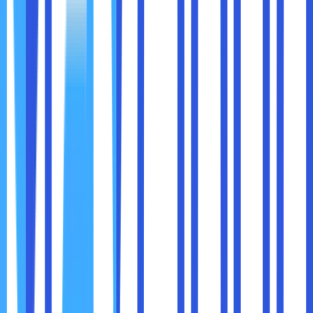
Meskipun pusat data sudah menyediakan infrastruktur
yang andal, Anda tetap punya peran untuk memastikan
server Anda bekerja optimal. Berikut beberapa tipsnya:
1. Pilih Pusat Data yang Tepat
Tidak semua pusat data sama. Pastikan mereka memiliki
sertifikasi yang baik, lokasi strategis, dan reputasi yang
teruji. Tanyakan tentang jumlah ISP, kapasitas bandwidth,
dan redundansi jaringan mereka.
2. Gunakan Perangkat Jaringan Berkualitas
Pastikan Anda juga menggunakan server dan perangkat
jaringan (seperti switch dan router) yang berkualitas,
sehingga bisa memanfaatkan konektivitas tinggi yang
disediakan pusat data.
3. Pantau Konektivitas Secara Rutin