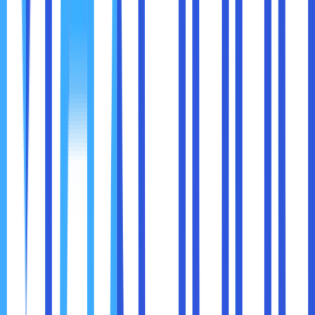
Bayangkan sebuah startup penyedia software as a
service (SaaS) yang mulai berkembang pesat. Awalnya
mereka menaruh server di kantor. Namun, saat pengguna
meningkat, koneksi sering lambat dan downtime terjadi
terlalu sering.
Setelah pindah ke colocation rack di pusat data, mereka
mendapatkan konektivitas yang jauh lebih baik. Website
dan aplikasi mereka bisa diakses lebih cepat, downtime
hampir tidak pernah terjadi, dan mereka bisa melayani lebih
banyak pelanggan dengan nyaman. Hasilnya, pendapatan
mereka naik dan pelanggan lebih puas.
Beberapa kesalahan umum yang sebaiknya dihindari ketika
menggunakan colocation rack untuk menjaga konektivitas:
Hanya melihat harga murah tanpa mengecek kualitas
pusat data.
Tidak melakukan monitoring sendiri karena terlalu