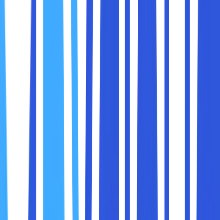
dirancang untuk menjaga performanya tetap maksimal.
Bagi banyak bisnis, konektivitas yang cepat dan stabil
bukan lagi sekadar keuntungan tambahan, melainkan
kebutuhan yang menentukan keberlangsungan usaha.
Beberapa alasan mengapa konektivitas tinggi sangat
penting:
Pengalaman pengguna yang lebih baik
: Website
atau aplikasi yang lambat membuat pengguna
frustrasi.
Operasional yang lancar
: Komunikasi internal dan
sistem kerja lebih efisien jika konektivitas baik.
Transaksi real-time
: Untuk bisnis finansial atau e-
commerce, kecepatan adalah segalanya.
Keamanan data
: Koneksi yang baik membantu
sistem keamanan bekerja lebih optimal, termasuk
backup data secara rutin.