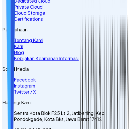
Dedicated Cloud
Private Cloud
Cloud Storage
Certifications
Perusahaan
Tentang Kami
Karir
Blog
Kebijakan Keamanan Informasi
Sosial Media
Facebook
Instagram
Twitter / X
Hubungi Kami
Sentra Kota Blok F25 Lt.2, Jatibening, Kec.
Pondokgede, Kota Bks, Jawa Barat 17412