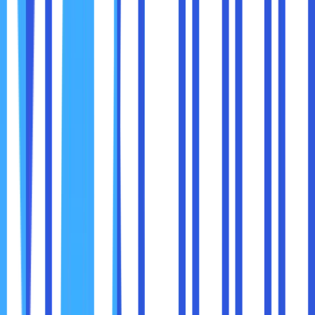
Gunakan alat monitoring untuk mengecek uptime,
kecepatan, dan latensi server Anda secara berkala.
Dengan begitu, Anda bisa mendeteksi masalah lebih
cepat.
4. Atur Prioritas Traffic
Jika memungkinkan, konfigurasi server Anda untuk
memprioritaskan jenis traffic tertentu yang paling penting
bagi bisnis Anda, misalnya transaksi pelanggan atau
komunikasi internal.
5. Diskusikan SLA (Service Level Agreement)
Pastikan Anda memahami dengan jelas janji layanan pusat
data tentang uptime dan kecepatan minimum yang
mereka jamin, dan pastikan ada kompensasi jika mereka
tidak memenuhi janji tersebut.