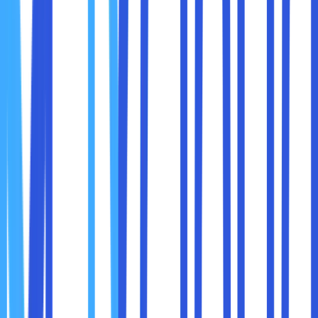
4. Koneksi yang Stabil
Server di kantor rentan mengalami masalah koneksi jika
listrik padam, kabel terputus, atau ISP bermasalah.
Colocation rack di pusat data memiliki sistem listrik
cadangan (UPS, genset) dan jalur koneksi berlapis,
sehingga koneksi lebih stabil dan jarang sekali putus.
5. Dukungan Teknologi Terbaru
Pusat data selalu memperbarui infrastruktur mereka untuk
mengikuti perkembangan teknologi jaringan. Anda tidak
perlu mengeluarkan biaya besar untuk upgrade sendiri
karena sudah menjadi bagian dari layanan colocation.
6. Keamanan Jaringan yang Lebih Baik
Selain cepat dan stabil, koneksi di pusat data juga lebih
aman. Mereka menggunakan firewall tingkat enterprise,
sistem deteksi serangan, dan pengaturan keamanan