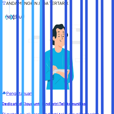
ANDA MUNGKIN JUGA TERTARIK
bergantung pada pusat data.
Tidak memperbarui perangkat keras sehingga tidak
kompatibel dengan kecepatan jaringan terbaru.
Tidak membaca SLA dengan cermat.
Pengetahuan