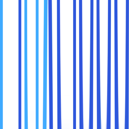
memiliki infrastruktur cadangan yang memadai atau jika
mereka tiba-tiba mengubah kebijakan harga atau layanan
mereka.
Solusi untuk Tantangan Ketergantungan pada
Penyedia Layanan:
Pilih Penyedia Layanan Cloud yang Terpercaya
:
Pilih penyedia cloud dengan rekam jejak yang solid
dalam hal uptime dan pemulihan bencana. Banyak
penyedia cloud terkenal yang menawarkan SLA
(Service Level Agreement) yang menjamin tingkat
ketersediaan tinggi.
Gunakan Strategi Multi-Cloud
: Salah satu cara
untuk mengurangi ketergantungan pada satu
penyedia adalah dengan menggunakan
multi-
cloud
. Ini berarti Anda menggunakan beberapa
penyedia cloud untuk menyebarkan data dan aplikasi
Anda, mengurangi risiko ketergantungan pada satu
penyedia.
Rencanakan Pemulihan Bencana
: Pastikan Anda
memiliki rencana pemulihan bencana yang jelas,