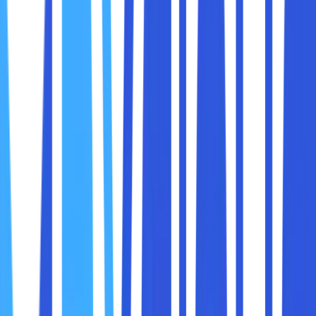
Cloud computing atau komputasi awan telah merevolusi
cara kita mengelola data, menjalankan aplikasi, dan
mengoptimalkan infrastruktur teknologi. Banyak
perusahaan yang beralih ke
cloud compute
untuk
menikmati berbagai manfaat, seperti penghematan biaya,
skalabilitas, fleksibilitas, dan kemudahan akses. Dengan
menggunakan layanan cloud compute, pengguna dapat
menyimpan data dan menjalankan aplikasi di server yang
dikelola oleh penyedia layanan cloud, tanpa perlu memiliki
dan memelihara infrastruktur IT sendiri.
Namun, meskipun cloud compute menawarkan banyak
keuntungan, ada berbagai tantangan yang perlu dihadapi
saat mengimplementasikannya, terutama bagi perusahaan