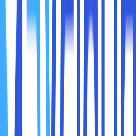
atau individu yang baru beralih ke cloud. Tantangan ini tidak
hanya terkait dengan aspek teknis, tetapi juga melibatkan
perubahan budaya organisasi, keamanan, dan integrasi
sistem yang ada. Dalam artikel ini, kami akan membahas
tantangan utama dalam mengimplementasikan
cloud compute
dan bagaimana cara menghadapinya.
Keamanan adalah salah satu masalah utama yang sering
kali menjadi hambatan dalam mengimplementasikan cloud
compute. Menyimpan data di cloud berarti Anda
menyerahkan kontrol atas data tersebut kepada penyedia
layanan cloud. Hal ini bisa menimbulkan kekhawatiran
tentang
keamanan data
,
kebocoran informasi
, atau
akses tidak sah
.Bagi perusahaan, ini bisa menjadi masalah
besar, terutama jika data yang disimpan di cloud bersifat
sensitif, seperti data pelanggan, informasi keuangan, atau
hak kekayaan intelektual. Meskipun penyedia layanan
cloud biasanya sudah memiliki langkah-langkah keamanan
yang canggih, seperti enkripsi dan autentikasi dua faktor