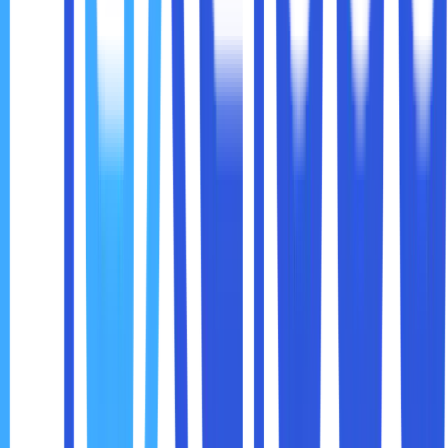
termasuk cadangan data yang rutin dan prosedur
untuk kembali ke operasi normal jika ada masalah.
Selain tantangan teknis,
perubahan budaya organisasi
juga menjadi hambatan yang sering ditemui dalam
mengimplementasikan cloud compute. Penggunaan cloud
sering kali memerlukan perubahan cara berpikir dan bekerja
di dalam perusahaan. Karyawan yang terbiasa dengan
sistem on-premise mungkin merasa kesulitan atau ragu
untuk beradaptasi dengan teknologi baru ini.
Solusi untuk Tantangan Adopsi Cloud:
Pelatihan Karyawan
: Untuk memastikan transisi
yang lancar, perusahaan harus memberikan pelatihan
kepada karyawan tentang cara menggunakan
platform cloud dan manfaatnya. Pelatihan ini harus
berkelanjutan agar karyawan selalu up-to-date