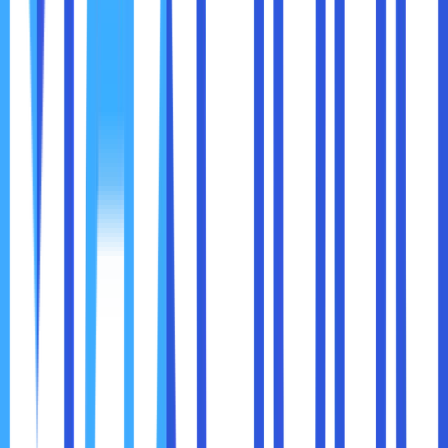
tidak dikelola dengan baik. Beberapa perusahaan
cenderung terkejut dengan biaya yang harus dibayar
ketika mereka tidak memantau penggunaan sumber daya
cloud secara aktif.
Biaya di cloud computing bersifat
berdasarkan
penggunaan
(pay-as-you-go), yang berarti Anda
membayar sesuai dengan seberapa banyak Anda
menggunakan layanan seperti kapasitas penyimpanan,
bandwidth, dan komputasi. Jika tidak berhati-hati,
penggunaan yang tidak terkontrol dapat menyebabkan
pengeluaran yang jauh lebih tinggi dari yang diperkirakan.
Solusi untuk Tantangan Biaya:
Monitor Penggunaan Sumber Daya Secara
Teratur
: Gunakan alat pemantauan yang disediakan
oleh penyedia cloud untuk memantau penggunaan
dan pengeluaran sumber daya secara teratur.
Pilih Model Pembayaran yang Tepat
: Beberapa
penyedia layanan cloud menawarkan model
pembayaran yang lebih hemat biaya, seperti