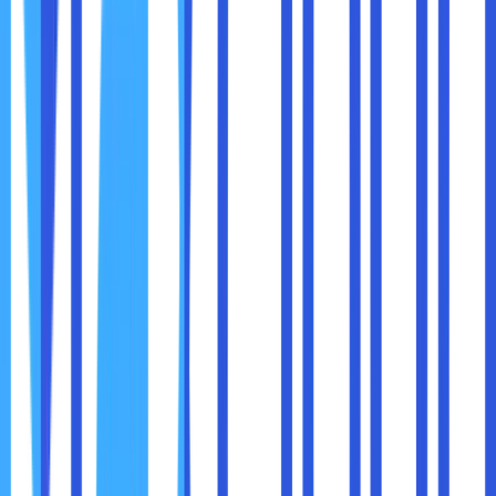
Rencanakan Migrasi dengan Matang
: Sebelum
melakukan migrasi ke cloud, lakukan perencanaan
yang cermat. Identifikasi aplikasi dan data mana yang
perlu dipindahkan terlebih dahulu, dan buat rencana
migrasi bertahap.
Gunakan Alat Migrasi
: Banyak penyedia layanan
cloud menawarkan alat migrasi otomatis yang dapat
membantu memindahkan data dan aplikasi dari
infrastruktur lama ke cloud dengan lebih mudah.
Pelatihan dan Pengembangan Karyawan
:
Karyawan perlu dilatih untuk memahami cara
menggunakan platform cloud dan bagaimana cara
mengintegrasikan aplikasi yang ada dengan sistem
baru.
Meskipun cloud compute sering dianggap lebih hemat
biaya dibandingkan dengan infrastruktur TI tradisional,
biaya yang sebenarnya bisa menjadi
tantangan besar
jika