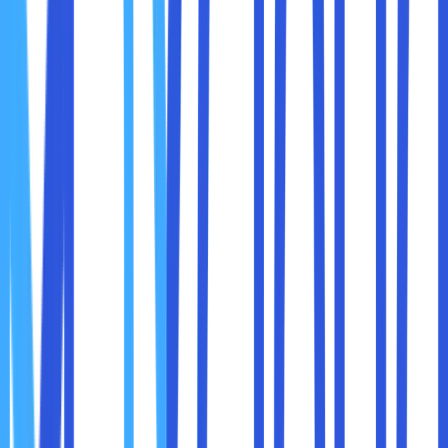
(2FA), pengguna masih perlu memahami bagaimana data
mereka dilindungi.
Solusi untuk Tantangan Keamanan:
Pilih Penyedia Layanan Cloud yang Terpercaya
:
Pastikan penyedia layanan cloud memiliki reputasi
yang baik dalam hal keamanan dan kepatuhan
terhadap regulasi seperti GDPR, HIPAA, atau standar
keamanan lainnya.
Enkripsi Data
: Selalu enkripsi data Anda, baik saat
transit maupun saat disimpan di server cloud. Banyak
penyedia cloud sudah menawarkan enkripsi otomatis,
namun sangat penting untuk memastikan bahwa
data Anda terlindungi dengan baik.
Gunakan Autentikasi Multi-Faktor (MFA)
:
Menambahkan lapisan keamanan ekstra dengan
autentikasi dua faktor akan membantu mencegah
akses yang tidak sah ke data Anda.
Audit Keamanan Secara Rutin
: Lakukan audit dan
penilaian keamanan secara rutin untuk memastikan
bahwa sistem Anda tetap aman dan sesuai dengan