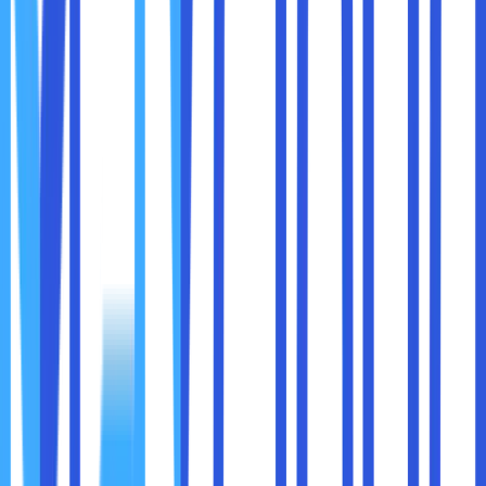
standar yang diharapkan.
Bagi perusahaan yang telah lama menggunakan
infrastruktur TI lokal (on-premise), mengalihkan operasi
mereka ke cloud bisa menjadi tantangan besar.
Integrasi
antara sistem yang ada
dengan infrastruktur cloud yang
baru bisa memerlukan upaya besar dan kadang memakan
waktu lama. Banyak perusahaan yang menghadapi
kesulitan dalam
memigrasikan aplikasi legacy
dan
menghubungkan data
yang tersimpan di server fisik ke
cloud.
Kompleksitas ini meningkat jika perusahaan memiliki banyak
aplikasi yang terhubung dengan satu sama lain, yang
memerlukan waktu dan sumber daya untuk melakukan
penyesuaian.
Solusi untuk Tantangan Integrasi: