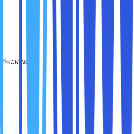
dengan fitur terbaru.
Komunikasi yang Baik
: Perusahaan perlu
menjelaskan dengan jelas kepada karyawan
mengapa cloud compute dipilih dan bagaimana
perubahan ini akan menguntungkan mereka.
Mendapatkan dukungan dari seluruh tim akan sangat
membantu dalam mempercepat adopsi teknologi
baru.
Fase Peralihan yang Mulus
: Lakukan implementasi
KONTAK
cloud secara bertahap. Jangan langsung mengalihkan
seluruh sistem dan data ke cloud. Mulailah dengan
aplikasi atau sistem yang lebih kecil, lalu tingkatkan
secara bertahap.