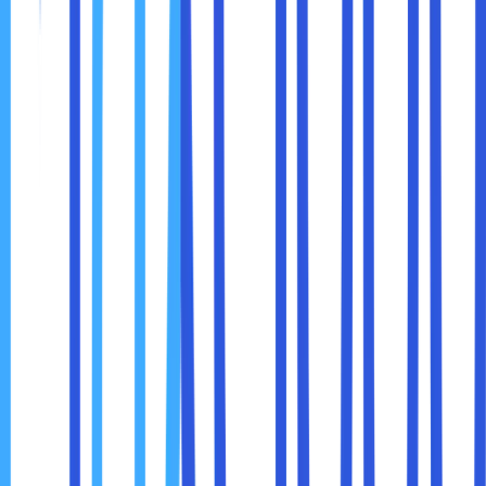
reserved instances
(menggunakan kapasitas server
yang dipesan sebelumnya) atau
spot instances
(menggunakan kapasitas yang tidak terpakai dengan
harga lebih murah).
Optimalkan Penggunaan Cloud
: Pastikan bahwa
Anda hanya menggunakan sumber daya yang benar-
benar diperlukan. Jangan biarkan mesin virtual atau
server aktif jika tidak digunakan.
Mengalihkan seluruh operasi dan data ke cloud berarti
Anda sangat bergantung pada
penyedia layanan cloud
untuk memastikan kelancaran operasi. Jika penyedia
layanan mengalami masalah, seperti
downtime
atau
kegagalan sistem, itu bisa mengganggu bisnis Anda secara
signifikan.
Beberapa perusahaan merasa khawatir dengan
ketergantungan ini, terutama jika penyedia cloud tidak