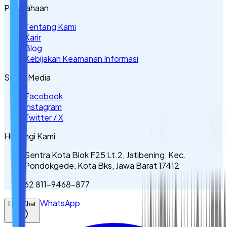
Perusahaan
Tentang Kami
Karir
Blog
Kebijakan Keamanan Informasi
Sosial Media
Facebook
Instagram
Twitter / X
Hubungi Kami
Sentra Kota Blok F25 Lt.2, Jatibening, Kec.
Pondokgede, Kota Bks, Jawa Barat 17412
62 811-9468-877
WhatsApp
Live Chat