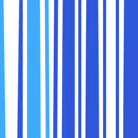
tembaga
untuk mengirimkan data digital. DSL merupakan
pengembangan dari sistem telepon analog dan menjadi
populer pada awal 2000-an karena mampu menawarkan
kecepatan lebih tinggi daripada dial-up tanpa memutus
layanan telepon.
Namun karena berbasis kabel tembaga dan sinyal listrik,
DSL memiliki keterbatasan dari sisi kecepatan dan
stabilitas, terutama saat digunakan dalam jarak jauh dari
pusat layanan internet (central office).
Fiber optik mentransmisikan data dalam bentuk
sinyal
cahaya
melalui serat transparan. Di dalam kabel fiber,
cahaya dipantulkan berulang kali di sepanjang inti kabel
oleh
cladding
, yang menciptakan efek pemantulan total
internal. Proses ini membuat sinyal dapat menempuh jarak
yang sangat jauh tanpa kehilangan kualitas.
Komponen Utama Fiber Optik: