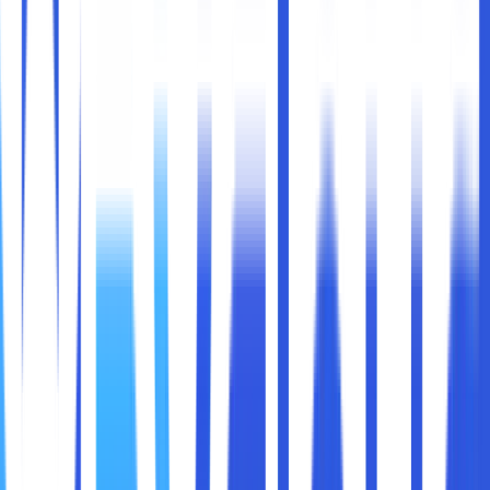
Di era digital saat ini, kecepatan internet bukan lagi
sekadar kenyamanan, melainkan kebutuhan. Dari kegiatan
belajar online, bekerja dari rumah, bermain game, hingga
mengelola bisnis, semuanya bergantung pada koneksi
internet yang stabil dan cepat. Dua teknologi yang sering
digunakan masyarakat untuk mengakses internet adalah
DSL (Digital Subscriber Line)
dan
fiber optik
. Namun,
apa sebenarnya perbedaan antara keduanya, dan mana
yang lebih unggul?
Artikel ini akan membantu Anda memahami apa itu fiber
optik, bagaimana teknologinya bekerja, serta