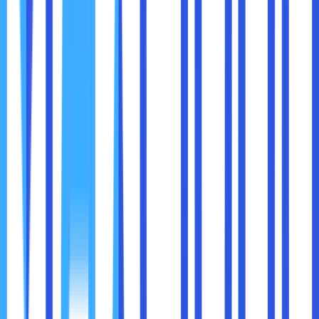
Belum tersedia di semua lokasi, terutama di desa
atau pelosok
Biaya instalasi awal bisa lebih tinggi dari DSL
Membutuhkan teknisi khusus untuk pemeliharaan dan
penyambungan kabel
Namun seiring perkembangan infrastruktur dan persaingan
antar penyedia layanan, harga fiber semakin terjangkau
dan jangkauannya makin luas.
Kesimpulan
Fiber optik dan DSL sama-sama memiliki peran dalam
sejarah perkembangan internet. Namun kini, fiber optik
telah menjadi standar baru dalam dunia koneksi internet
cepat dan stabil.
Jika Anda masih menggunakan DSL dan merasa koneksi
mulai terasa lambat, mungkin inilah saatnya
mempertimbangkan upgrade ke fiber. Dengan koneksi
yang lebih cepat, lebih stabil, dan siap menyambut