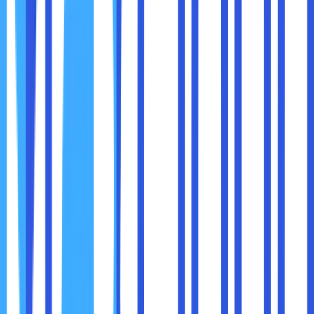
Biaya awal pemasangan fiber memang sedikit lebih tinggi
dibanding DSL, namun ini sepadan dengan keuntungan
jangka panjang:
Kecepatan stabil dan tinggi
Cocok untuk smart home dan IoT
Mendukung perkembangan teknologi masa depan
seperti 8K, cloud gaming, dan AI
Tidak mudah usang seperti kabel tembaga
Bahkan banyak negara dan kota besar mulai mengganti
infrastruktur DSL mereka secara bertahap dengan fiber
optik sebagai bagian dari rencana transformasi digital
nasional.
Meski sangat unggul, fiber optik juga memiliki kendala
tersendiri: