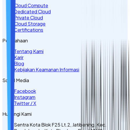
Cloud Compute
Dedicated Cloud
Private Cloud
Cloud Storage
Certifications
Perusahaan
Tentang Kami
Karir
Blog
Kebijakan Keamanan Informasi
Sosial Media
Facebook
Instagram
Twitter / X
Hubungi Kami
Sentra Kota Blok F25 Lt.2, Jatibening, Kec.