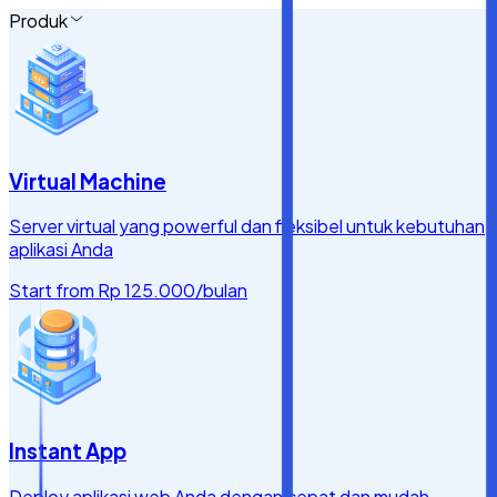
Produk
Virtual Machine
Server virtual yang powerful dan fleksibel untuk kebutuhan
aplikasi Anda
Start from
Rp 125.000
/bulan
Instant App
Deploy aplikasi web Anda dengan cepat dan mudah