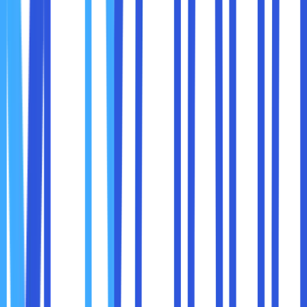
elektromagnetik atau cuaca.
DSL
: Rentan terhadap interferensi dari alat listrik
atau cuaca buruk.
Kesimpulan
: Fiber memberikan koneksi yang lebih
konsisten dan bebas gangguan.
4. Upload vs Download
Fiber Optik
: Biasanya simetris (upload = download).
Cocok untuk live streaming, Zoom, YouTube upload.
DSL
: Kecepatan upload jauh lebih kecil dari download
(asimetris).
Kesimpulan
: Fiber lebih ideal untuk pengguna aktif, bukan
hanya penikmat konten.
Bayangkan Anda sedang melakukan video call kerja sambil