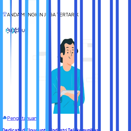
teknologi masa depan, fiber optik adalah pilihan tepat bagi
siapa pun yang serius dengan koneksi internetnya.
ANDA MUNGKIN JUGA TERTARIK
Jangan anggap internet hanya sekadar layanan, tapi
lihatlah sebagai
jembatan kehidupan digital
Anda. Dan
fiber optik adalah jalan tol paling mulus yang bisa Anda pilih.
Pengetahuan