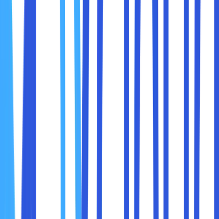
DSL
: Kecepatan maksimum umumnya berkisar
5–100
Mbps
, tergantung jenis DSL (ADSL atau VDSL) dan
jarak ke sentral provider.
Kesimpulan
: Fiber optik unggul secara signifikan. Anda
bisa mengunduh file besar dalam hitungan detik, streaming
4K tanpa buffering, dan melakukan video call stabil walau
banyak perangkat terhubung.
2. Jarak Efektif
Fiber Optik
: Dapat membawa sinyal hingga
40–100
km
tanpa penguat.
DSL
: Sinyal mulai menurun setelah
1–3 km
dari
sentral.
Kesimpulan
: Fiber lebih cocok untuk wilayah luas,
apartemen, atau perumahan berjauhan.
3. Stabilitas Koneksi
Fiber Optik
: Tidak terpengaruh gangguan