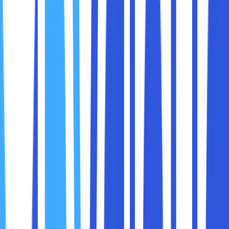
perbandingannya secara langsung dengan DSL dengan
gaya bahasa yang mudah dipahami.
Fiber optik adalah teknologi transmisi data yang
menggunakan
serat kaca atau plastik halus
untuk
mengirimkan sinyal cahaya. Alih-alih menggunakan listrik
seperti kabel tembaga, fiber optik menggunakan
cahaya
sebagai media pengantar data sehingga kecepatannya
jauh lebih tinggi dan lebih efisien.
Bayangkan serat sehalus rambut manusia, namun mampu
mengirimkan jutaan bit data per detik dari satu titik ke titik
lain dengan kecepatan mendekati cahaya. Itulah kekuatan
utama dari teknologi fiber optik.
DSL atau
Digital Subscriber Line
adalah teknologi
internet yang menggunakan jalur
kabel telepon