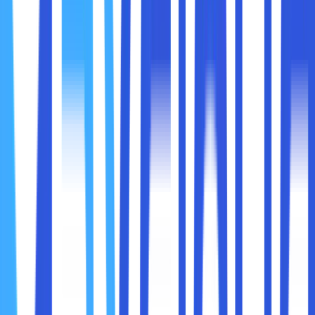
Core (inti)
: Jalur cahaya, biasanya dari kaca ultra
murni.
Cladding
: Lapisan yang membungkus inti dan
menjaga cahaya tetap berada di dalamnya.
Coating
: Lapisan pelindung dari kerusakan fisik dan
lingkungan.
Berikut perbandingan langsung antara fiber optik dan DSL
berdasarkan beberapa aspek utama:
1. Kecepatan
Fiber Optik
: Bisa mencapai kecepatan hingga
1
Gbps
bahkan lebih (dalam jaringan FTTH atau Fiber
to The Home). Beberapa provider menawarkan
kecepatan hingga
10 Gbps
untuk keperluan bisnis.