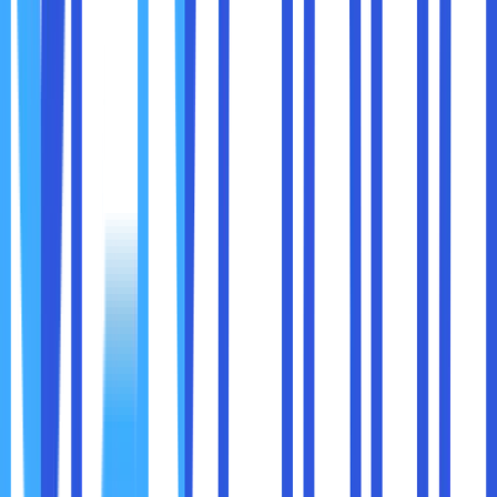
anak di rumah menonton YouTube dan istri mengunduh
dokumen besar dari cloud. Dengan DSL, kemungkinan
besar jaringan akan melambat, gambar akan patah-patah,
dan komunikasi terganggu.
Sebaliknya, dengan fiber optik, semua aktivitas itu bisa
berjalan
tanpa hambatan
. Bahkan dalam rumah tangga
dengan banyak pengguna, fiber tetap sanggup
memberikan performa maksimal.
Untuk pengguna rumahan yang hanya memakai internet
untuk browsing, streaming ringan, atau sosial media, DSL
mungkin masih memadai, terutama jika biaya menjadi
pertimbangan utama.
Namun jika Anda bekerja dari rumah, bermain game online,
menggunakan smart home, atau memiliki usaha yang
tergantung pada koneksi stabil, fiber optik adalah pilihan
lebih masuk akal dan tahan masa depan
.