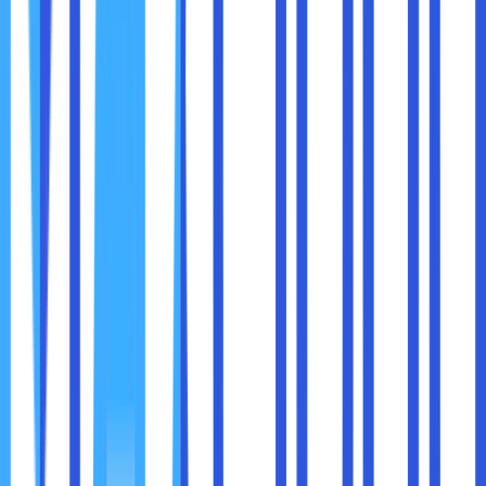
Dengan fitur
Chrome Sync
, semua pengaturan,
password, riwayat, dan bookmark Anda akan:
Terhubung antar perangkat
Otomatis tersimpan jika Anda login dengan akun
Google
Membuat transisi antara laptop, ponsel, dan tablet
jadi mulus
Apakah Anda mulai membaca artikel di HP dan ingin
melanjutkannya di laptop? Cukup buka tab baru, dan
Chrome akan menyarankan melanjutkan aktivitas Anda.
Kesimpulan
Google Chrome bukan hanya sekadar alat untuk membuka
situs web. Dengan fitur-fitur baru yang terus ditambahkan
dan ditingkatkan, Chrome telah menjadi
asisten digital