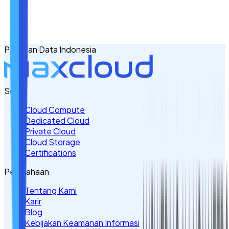
No. Handphone
+62
PT Awan Data Indonesia
Tulis Kebutuhan Anda di Sini
Servis
Cloud Compute
Dedicated Cloud
Private Cloud
Cloud Storage
Certifications
Perusahaan
Tentang Kami
Karir
Blog
Kebijakan Keamanan Informasi