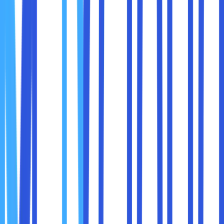
Sekarang, dengan fitur
Side Search
, hasil pencarian tampil
di panel samping kanan browser.
Sorot kata
Klik kanan dan pilih “Search in side panel”
Hasil muncul tanpa meninggalkan halaman utama
Fitur ini membuat multitasking jadi lebih ringan dan nyaman.
7. Download Manager Baru: Lebih Rapi dan
Cepat Diakses
Kini Chrome punya
ikon unduhan
di pojok kanan atas, mirip
notifikasi smartphone.
Melihat progres download
Langsung membuka file setelah selesai
Tidak perlu lagi membuka halaman
chrome://downloads
Tampilan lebih rapi dan praktis untuk Anda yang sering
mengunduh file dokumen, gambar, atau laporan kerja.