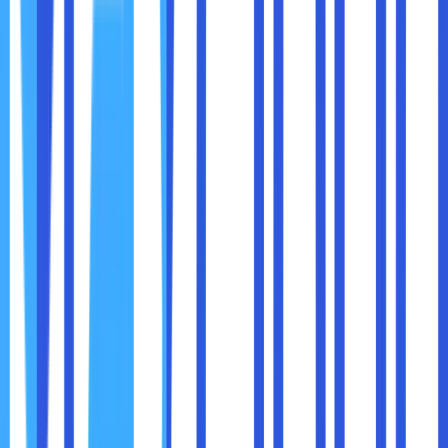
Atau tekan
Ctrl + Shift + S
Gambar otomatis disalin atau bisa langsung disimpan
Sangat praktis untuk presentasi, diskusi tim, atau membuat
dokumentasi pekerjaan.
10. Privacy Guide: Panduan Privasi yang Ramah
Pengguna
Google tahu tidak semua orang paham soal pengaturan
privasi. Karenanya, mereka membuat
Privacy Guide
yaitu
panduan interaktif yang menjelaskan setiap fitur privasi
Chrome dengan jelas dan ramah.
Anda bisa memilih pengaturan cookie
Memutuskan apakah ingin mengirim data
penggunaan ke Google
Memahami perlindungan dari phishing dan malware
Akses di:
Settings > Privacy and security > Privacy Guide