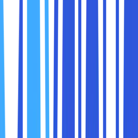
Menonton video dalam bahasa asing
Sedang berada di tempat umum dan tidak bisa
mengaktifkan suara
Memiliki gangguan pendengaran
Dengan
Live Caption
, Chrome secara otomatis
menghasilkan subtitle dari suara video yang sedang
diputar, bahkan untuk file lokal atau panggilan video.
Aktifkan di:
Settings > Accessibility > Live Caption
3. Password Manager dan Peringatan
Keamanan
Chrome sekarang bukan cuma tempat menyimpan
password, tapi juga pelindung Anda dari pencurian data.
Fitur baru ini mencakup:
Pemeriksa keamanan otomatis
: Chrome akan
memberitahu jika password Anda pernah bocor di
internet