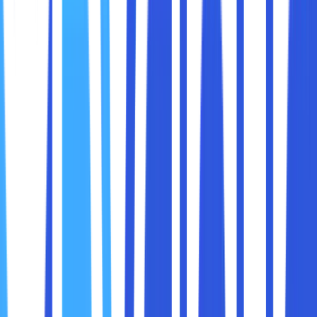
1. Tab Group: Menyusun Kekacauan Jadi Teratur
Anda suka membuka banyak tab? Anda tidak sendirian.
Tapi tanpa pengelolaan, browser bisa jadi lautan tab yang
membingungkan. Chrome kini punya fitur
Tab Group
, yang
memungkinkan Anda:
Mengelompokkan tab berdasarkan topik (pekerjaan,
hiburan, belanja)
Memberi warna dan nama pada setiap grup
Menutup atau menyembunyikan seluruh grup dalam
satu klik
Dengan fitur ini, Anda bisa berpindah fokus tanpa
kehilangan konteks. Misalnya, saat jam kerja selesai, cukup
sembunyikan grup “Kerja” dan pindah ke grup “Hiburan”.
2. Live Caption: Subtitle Otomatis untuk
Semua Video
Fitur ini sangat berguna bagi siapa pun yang: