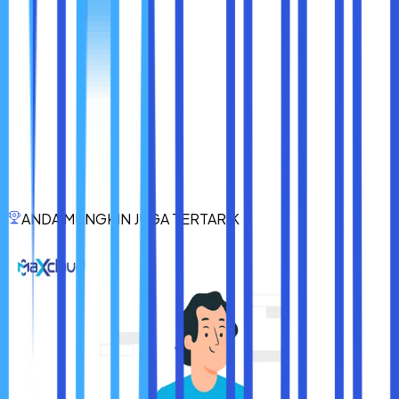
yang membantu Anda bekerja lebih cepat, hidup lebih rapi,
dan berselancar lebih aman.
Dari pengelolaan tab hingga keamanan akun, dari
manajemen memori hingga efisiensi multitasking, setiap
fitur baru dirancang dengan satu tujuan:
membuat hidup
Anda lebih mudah.
Dan yang terbaik dari semuanya? Fitur-fitur ini tidak perlu
diinstal atau dibeli. Cukup update Chrome Anda, dan
manfaatkan kemudahannya sekarang juga.
Karena di era digital ini, kenyamanan dan efisiensi bukan
ANDA MUNGKIN JUGA TERTARIK
lagi kemewahan, melainkan kebutuhan. Dan Chrome hadir
untuk membantu Anda menjalaninya, satu klik demi satu
kemudahan.