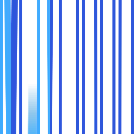
8. Tab Search: Temukan Tab Hilang dalam
Sekejap
Saat Anda membuka banyak tab, mudah sekali lupa yang
mana yang sedang dicari. Dengan
Tab Search
, cukup klik
ikon panah bawah di kanan atas atau tekan
Ctrl + Shift +
.
A
Semua tab akan muncul dalam daftar
Anda bisa mencari berdasarkan nama atau isi
Termasuk tab di jendela lain
Fitur kecil ini sangat menyelamatkan waktu dan energi.
9. Screenshot Tool: Tangkap Layar Langsung
dari Browser
Kini Anda bisa mengambil screenshot langsung dari
Chrome tanpa perlu ekstensi tambahan.
Klik kanan > Take Screenshot