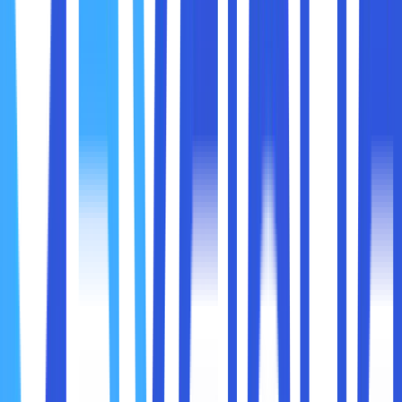
Rekomendasi password kuat dan unik
Login otomatis lintas perangkat yang aman
Fitur ini membuat Anda tidak perlu mengingat semua
password, sekaligus tetap aman saat berselancar.
Cek di:
Settings > Autofill > Passwords
4. Reading List: Simpan Artikel Tanpa
Menumpuk Tab
Berapa banyak tab yang Anda biarkan terbuka karena
"nanti mau dibaca"? Fitur
Reading List
hadir untuk Anda.
Klik ikon bintang di address bar
Pilih “Add to Reading List”
Artikel disimpan dan bisa dibaca nanti, bahkan saat
offline
Sangat cocok untuk pengguna yang suka membaca tetapi
ingin browser tetap rapi.