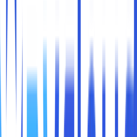
Bayangkan pagi yang sibuk. Anda sedang bekerja dari
rumah, membuka 20 tab di Chrome mulai dari email,
dokumen, hingga situs referensi. Anak Anda bertanya soal
PR, notifikasi meeting muncul, dan entah bagaimana, Anda
tidak bisa menemukan kembali tab yang penting. Frustrasi?
Sudah pasti.
Situasi seperti ini terjadi setiap hari, di jutaan layar
pengguna Google Chrome di seluruh dunia. Untungnya, tim
di balik Chrome memahami betul bahwa hidup modern itu
sibuk, penuh multitasking, dan butuh efisiensi. Itulah
mengapa mereka terus menghadirkan
fitur-fitur baru
yang dirancang bukan hanya untuk teknisi atau
pengguna canggih, tapi untuk semua orang
.
Berikut adalah daftar
fitur baru di Google Chrome
yang
mungkin belum Anda kenal, tetapi sangat mungkin akan
membuat hidup Anda lebih praktis, aman, dan teratur.
Semuanya dapat Anda gunakan langsung, tanpa instalasi
tambahan.