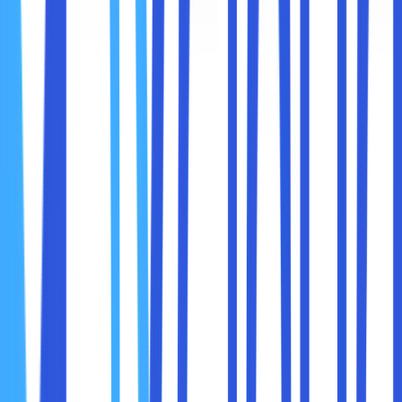
5. Memory Saver dan Energy Saver: Chrome
Kini Lebih Ramah Perangkat
Dulu, Chrome dikenal sebagai “pemakan RAM”. Tapi
sekarang, fitur baru ini membuat Chrome lebih efisien:
Memory Saver
: Tab yang tidak aktif otomatis
dimatikan sementara agar tidak membebani memori
Energy Saver
: Menghemat baterai saat laptop Anda
dalam mode low power
Aktifkan di:
Settings > Performance
Ini sangat membantu Anda yang suka membuka banyak
tab atau bekerja dari laptop tanpa charger di dekatnya.
6. Side Search Panel: Cari Informasi Tanpa
Kehilangan Fokus
Bayangkan Anda membaca artikel dan ingin mencari istilah
tertentu di Google. Dulu, Anda harus buka tab baru.