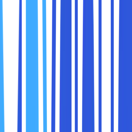
Dedicated Cloud adalah layanan cloud computing yang
menyediakan sumber daya komputasi, penyimpanan, dan
jaringan secara eksklusif untuk satu pelanggan. Berbeda
dengan public cloud yang sumber dayanya dibagi bersama
pengguna lain, dedicated cloud menawarkan lingkungan
yang lebih privat, aman, dan dapat dikustomisasi sesuai
kebutuhan.
Dedicated Cloud biasanya melibatkan:
Server fisik khusus atau virtual yang dialokasikan
hanya untuk satu organisasi.
Kontrol penuh atas konfigurasi dan manajemen
sumber daya.
Tingkat keamanan dan privasi yang lebih tinggi.