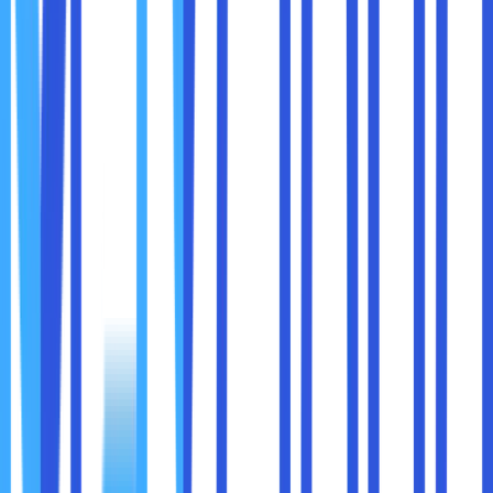
Sistem Manajemen Gudang (Warehouse
Management System - WMS):
Dengan Dedicated
Cloud, WMS bisa berjalan dengan lancar dan aman,
memproses data inventaris secara real-time, serta
menghubungkan berbagai gudang dalam jaringan
yang sama.
Tracking Pengiriman Real-time:
Cloud khusus
memungkinkan data tracking pengiriman di-update
dan diakses secara langsung oleh pelanggan dan
manajemen untuk pengambilan keputusan cepat.
Analitik dan Pelaporan:
Dedicated Cloud
menyediakan sumber daya yang cukup untuk
melakukan analitik besar guna mengoptimalkan rute
pengiriman, prediksi permintaan, dan manajemen
stok.
1. Evaluasi Kebutuhan Perusahaan