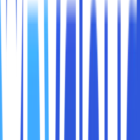
Industri logistik adalah tulang punggung ekonomi modern
yang menghubungkan produsen, distributor, dan
konsumen di seluruh dunia. Di tengah persaingan yang
semakin ketat dan permintaan yang terus meningkat,
perusahaan logistik dituntut untuk bekerja lebih cepat,
akurat, dan efisien.
Teknologi informasi memegang peranan penting dalam
mentransformasi cara kerja industri ini. Salah satu solusi
teknologi yang mulai banyak diadopsi adalah
Dedicated
Cloud
, layanan cloud yang didedikasikan khusus untuk
satu perusahaan atau organisasi.
Artikel ini akan membahas bagaimana
Dedicated Cloud
dapat memberikan nilai tambah bagi industri logistik,
membantu mengatasi tantangan operasional, dan
meningkatkan daya saing secara signifikan.