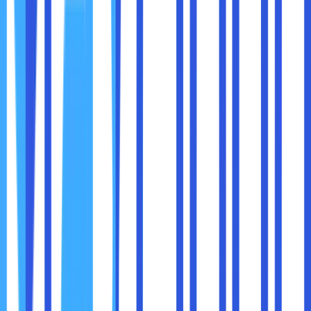
Tentukan apa yang Anda butuhkan dari Dedicated Cloud
seperti kapasitas, keamanan, integrasi, dan fitur lainnya.
2. Pilih Penyedia Layanan Cloud Terpercaya
Cari penyedia dengan pengalaman di industri logistik,
layanan dukungan yang responsif, dan jaminan keamanan
data.
3. Rencanakan Migrasi dengan Matang
Migrasi data dan aplikasi harus dilakukan dengan
perencanaan agar tidak mengganggu operasional.
Lakukan uji coba dan backup data sebelum pindah.
4. Latih Tim IT dan Pengguna
Pastikan tim Anda memahami cara menggunakan dan
mengelola Dedicated Cloud agar dapat memaksimalkan
manfaatnya.