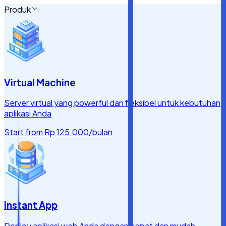
Produk
Virtual Machine
Server virtual yang powerful dan fleksibel untuk kebutuhan
aplikasi Anda
Start from
Rp 125.000
/bulan
Instant App
Deploy aplikasi web Anda dengan cepat dan mudah