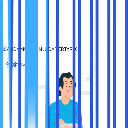
Kesimpulan
Dedicated Cloud
adalah solusi teknologi yang sangat
cocok untuk industri logistik yang membutuhkan
keamanan, performa tinggi, dan fleksibilitas dalam
mengelola data dan operasional. Dengan Dedicated
Cloud, perusahaan logistik dapat meningkatkan efisiensi,
mengurangi risiko, dan meningkatkan kepuasan pelanggan.
ANDA MUNGKIN JUGA TERTARIK
Investasi pada Dedicated Cloud bukan hanya soal
teknologi, tapi investasi untuk masa depan bisnis logistik
yang lebih tangguh dan kompetitif.