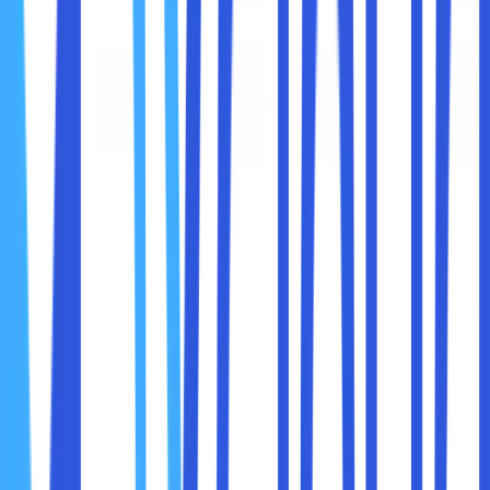
Dedicated Cloud memberikan lingkungan yang privat dan
terisolasi, sehingga risiko kebocoran data dapat
diminimalkan. Ini sangat penting untuk menjaga
kerahasiaan data pelanggan, informasi pengiriman, dan
transaksi bisnis.
2. Performa dan Ketersediaan yang Tinggi
Dengan sumber daya khusus, Dedicated Cloud
memastikan kinerja aplikasi dan sistem logistik berjalan
optimal tanpa gangguan akibat penggunaan bersama.
Sistem dapat diatur agar selalu online dengan waktu
downtime minimal.
3. Skalabilitas Sesuai Kebutuhan
Dedicated Cloud memungkinkan perusahaan logistik
menyesuaikan kapasitas server dan penyimpanan sesuai
kebutuhan. Saat volume pengiriman naik drastis, kapasitas
cloud dapat ditingkatkan tanpa harus investasi perangkat
keras baru.