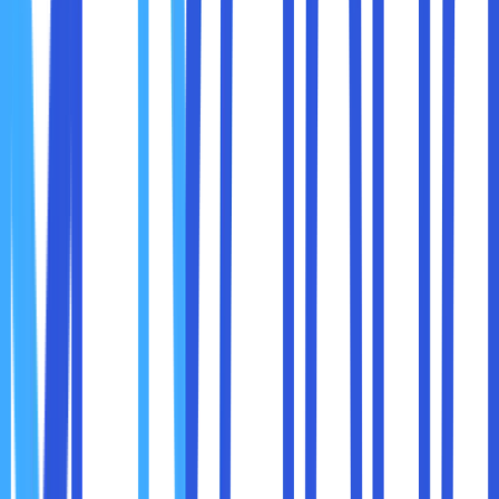
4. Integrasi Sistem yang Mudah
Karena sifatnya yang fleksibel dan dapat dikustomisasi,
Dedicated Cloud memudahkan integrasi berbagai aplikasi
dan sistem yang digunakan dalam rantai pasok, sehingga
proses operasional menjadi lebih efisien dan
terotomatisasi.
5. Penghematan Biaya Jangka Panjang
Walau investasi awal mungkin lebih tinggi dibanding public
cloud, Dedicated Cloud mengurangi biaya operasional
seperti perawatan perangkat keras, listrik, dan staf IT,
serta menghindari gangguan yang bisa berakibat kerugian
bisnis.