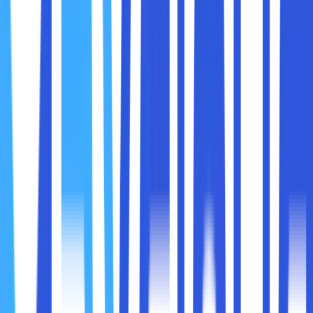
Industri logistik menghadapi berbagai tantangan seperti:
Volume data besar dan kompleks
, termasuk
tracking pengiriman, inventory, dan data pelanggan.
Kebutuhan real-time tracking dan pelaporan
untuk meningkatkan transparansi dan kepuasan
pelanggan.
Kebutuhan integrasi sistem
dari berbagai pihak
seperti supplier, warehouse, transportasi, dan e-
commerce.
Risiko keamanan data
yang tinggi, terutama data
transaksi dan informasi pelanggan.
Fleksibilitas operasional
dalam menghadapi
fluktuasi permintaan dan kondisi pasar.
1. Keamanan Data yang Lebih Terjamin