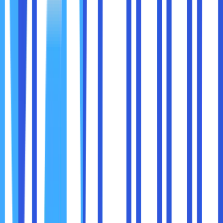
menggunakan penyimpanan lokal, Anda bisa melihat
nilai-nilai yang disimpan di sana.
Tab ini sangat berguna untuk pengembang yang bekerja
dengan penyimpanan web atau aplikasi yang
memanfaatkan
localStorage
dan
sessionStorage
.
6.
Sources
Tab
Sources
digunakan untuk memeriksa dan mengedit
file sumber yang digunakan pada halaman, seperti skrip
JavaScript, CSS, atau file lain yang dimuat saat halaman
web diakses. Anda bisa men-debug skrip JavaScript
langsung dari sini.
Mengedit dan Menyimpan Perubahan
: Anda bisa
mengedit file yang dimuat oleh halaman langsung dari
dalam Developer Tools dan melihat perubahan secara
langsung tanpa harus mengubah file asli.
Menjalankan Breakpoints
: Anda dapat
menambahkan breakpoints dalam kode JavaScript
untuk menghentikan eksekusi di titik tertentu, yang