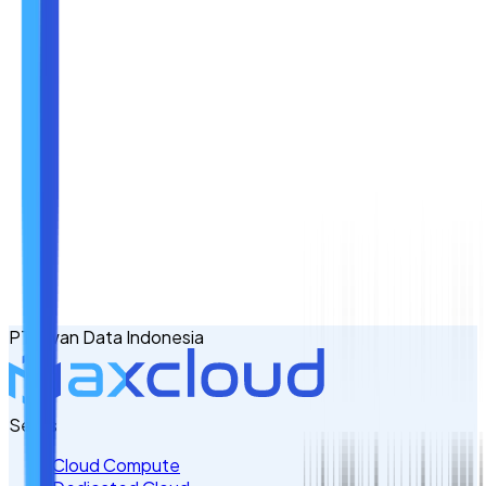
Nama
Email
No. Handphone
+62
PT Awan Data Indonesia
Tulis Kebutuhan Anda di Sini
Servis
Cloud Compute