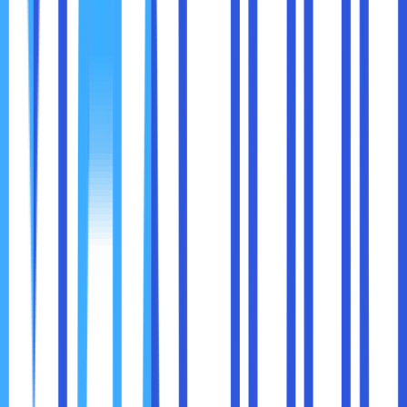
Ini adalah alat yang sangat berguna untuk pengembang
dan pemilik situs yang ingin memastikan bahwa situs
mereka berfungsi dengan baik di berbagai area.
Periksa Responsivitas Situs
: Anda bisa memeriksa
bagaimana tampilan halaman berubah pada berbagai
perangkat dengan mengklik ikon perangkat di sudut
kiri atas Developer Tools. Ini memungkinkan Anda
untuk melihat bagaimana halaman akan terlihat pada
ponsel, tablet, dan desktop.
Uji Kode JavaScript Secara Langsung
: Anda bisa
mengetikkan kode JavaScript secara langsung di tab
Console
dan melihat hasilnya langsung tanpa perlu
membuat perubahan pada file sumber.
Bekerja dengan Cookies dan Local Storage
:
Anda bisa menambahkan, menghapus, atau mengedit
cookie dan data yang disimpan di
Local Storage
di