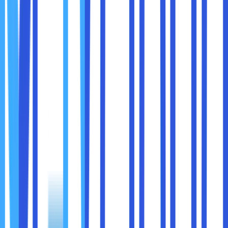
waktu loading atau animasi terjadi.
Memeriksa Penggunaan CPU dan Memori
: Anda
dapat melihat berapa banyak sumber daya sistem
yang digunakan oleh halaman, yang penting untuk
mengidentifikasi bottleneck.
Tab ini sangat bermanfaat jika Anda ingin mengoptimalkan
kinerja situs atau aplikasi web Anda.
5.
Application
Tab
Application
memberikan informasi tentang sumber
daya yang digunakan oleh halaman web, termasuk cookies,
data lokal (local storage), cache, dan banyak lagi. Anda
juga dapat melihat
Web Storage
dan
IndexedDB
, yang
digunakan untuk menyimpan data di sisi klien.
Memeriksa Cookies
: Anda bisa melihat cookies
yang disetel oleh situs dan memanipulasi data di
dalamnya, misalnya, menghapus atau mengedit nilai
cookie.
Memeriksa Local Storage
: Jika halaman web