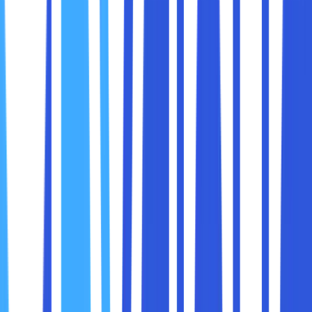
Ada beberapa cara untuk membuka Developer Tools di
Google Chrome:
Menggunakan Menu Konteks
Klik kanan pada halaman web (atau elemen
halaman tertentu) dan pilih
Inspect
(atau
Inspect Element
).
Menggunakan Shortcut Keyboard
Pada Windows/Linux: Tekan
Ctrl + Shift + I
atau
F12
.
Pada macOS: Tekan
Command + Option + I
.
Melalui Menu Chrome
Klik tiga titik vertikal di sudut kanan atas
browser Chrome untuk membuka menu.
Pilih
More tools
dan kemudian pilih
Developer
tools
.
Setelah itu, panel Developer Tools akan muncul di bagian