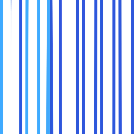
tab
Application
, yang bermanfaat untuk menguji
otentikasi atau mengubah status pengguna tanpa
perlu mengubah kode.
Mempercepat Pengujian
: Gunakan tab
Network
untuk mematikan cache atau meniru koneksi lambat
agar Anda bisa menguji bagaimana halaman bekerja
dalam kondisi yang kurang ideal.
Google Chrome Developer Tools adalah alat yang sangat
powerful untuk memeriksa, menganalisis, dan memperbaiki
elemen-elemen dalam halaman web. Dengan
menggunakan alat ini, Anda dapat memperoleh
pemahaman yang lebih baik tentang bagaimana halaman
web bekerja, memecahkan masalah kinerja, memperbaiki
bug, dan menguji perubahan desain secara langsung. Alat
ini tidak hanya berguna untuk pengembang web, tetapi
juga untuk siapa saja yang ingin lebih mendalami cara kerja
situs dan aplikasi yang mereka kunjungi.
Dengan berbagai fitur yang ditawarkan,
Developer Tools
di Google Chrome dapat mempercepat proses
pengembangan dan membantu Anda membangun situs