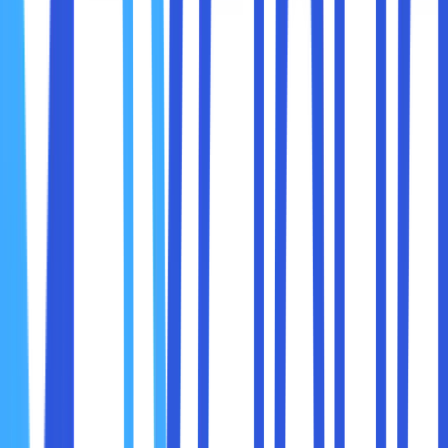
menunjukkan jenis kesalahan, baris kode tempat
kesalahan terjadi, dan memberikan detail lainnya.
Menjalankan Perintah JavaScript
: Anda juga bisa
mengetik perintah JavaScript secara langsung di
dalam konsol untuk menguji kode atau mengubah nilai
variabel.
Tab ini penting bagi pengembang untuk mendeteksi dan
memperbaiki bug dalam kode mereka.
3.
Network
Tab
Network
memungkinkan Anda untuk melihat semua
permintaan jaringan yang terjadi saat halaman dimuat,
termasuk permintaan ke server untuk mendapatkan
sumber daya seperti gambar, skrip, dan data. Tab ini
menunjukkan alur data halaman web, membantu Anda
memantau apakah semua sumber daya dimuat dengan
benar atau jika ada yang gagal.
Memeriksa Permintaan
: Anda dapat melihat status
permintaan, waktu respons, ukuran data, dan