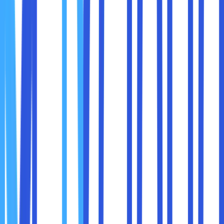
informasi lainnya.
Memuat Halaman
: Tab ini juga memungkinkan Anda
untuk memantau berapa lama waktu yang dibutuhkan
untuk memuat halaman, yang sangat berguna untuk
memeriksa masalah kinerja.
Jika sebuah halaman web memuat lambat atau ada elemen
yang tidak tampil, tab
Network
dapat membantu Anda
mengetahui penyebabnya, seperti apakah sumber daya
gagal dimuat atau terjadi latensi pada server.
4.
Performance
Tab
Performance
digunakan untuk menganalisis kinerja
halaman web, membantu Anda mengidentifikasi elemen-
elemen yang menyebabkan halaman web berjalan lambat.
Anda dapat memeriksa berbagai metrik performa, seperti
waktu yang dibutuhkan untuk memuat halaman,
pemrosesan JavaScript, dan render layout.
Rekam Aktivitas
: Anda dapat merekam sesi untuk
melihat bagaimana halaman merender dan kapan