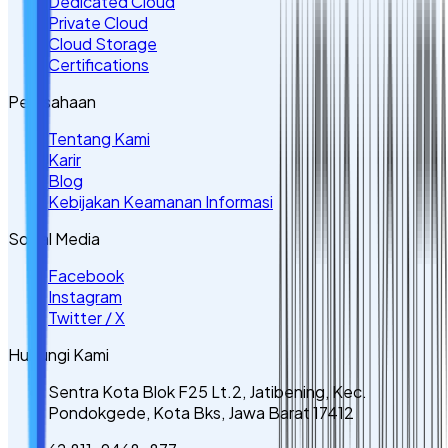
Dedicated Cloud
Private Cloud
Cloud Storage
Certifications
Perusahaan
Tentang Kami
Karir
Blog
Kebijakan Keamanan Informasi
Sosial Media
Facebook
Instagram
Twitter / X
Hubungi Kami
Sentra Kota Blok F25 Lt.2, Jatibening, Kec.
Pondokgede, Kota Bks, Jawa Barat 17412