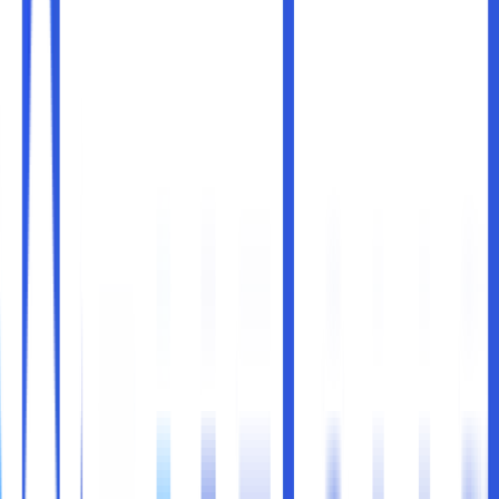
Di dunia pengembangan web, alat developer tools atau
alat pengembang menjadi salah satu perangkat yang
sangat berharga. Salah satu yang paling populer dan
banyak digunakan adalah
Developer Tools
yang ada di
Google Chrome
. Alat ini memberikan kemampuan untuk
memeriksa, mengedit, dan menganalisis elemen-elemen
yang ada di halaman web secara langsung. Baik Anda
seorang pengembang, desainer web, atau bahkan hanya
seorang pengguna yang ingin tahu lebih banyak tentang
cara kerja sebuah situs,
Developer Tools
adalah alat yang
sangat berguna.
Dalam artikel ini, kami akan membahas cara menggunakan
Developer Tools
di Google Chrome, mengenali berbagai
fitur dan fungsinya, serta bagaimana Anda dapat
memanfaatkannya untuk memecahkan masalah atau