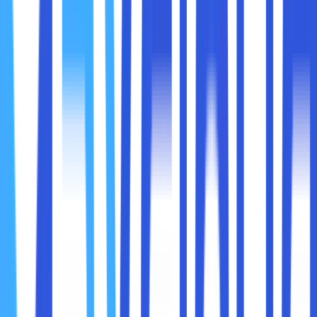
Mengedit CSS
: Di sebelah kanan, Anda akan melihat
gaya CSS yang diterapkan pada elemen yang dipilih.
Anda bisa mengedit nilai CSS, menambah atau
menghapus properti, dan melihat perubahan
langsung pada halaman.
Tab ini sangat berguna untuk men-debug halaman web,
mengidentifikasi elemen yang tidak tampil dengan benar,
atau untuk percakapan desain langsung.
2.
Console
Tab
Console
digunakan untuk menampilkan pesan log dari
JavaScript yang dijalankan pada halaman web. Ini adalah
tempat yang sangat berguna untuk pengembang untuk
memeriksa apakah ada kesalahan JavaScript yang terjadi
pada halaman.
Melihat Kesalahan JavaScript
: Jika ada error pada
kode JavaScript, Anda akan melihat pesan kesalahan
yang muncul di tab
Console
. Pesan ini akan