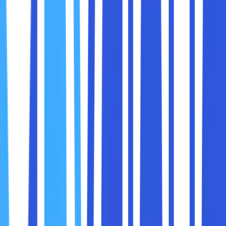
bawah atau sisi layar Anda. Panel ini akan memuat berbagai
tab yang masing-masing memiliki fungsinya sendiri.
Berikut adalah penjelasan tentang tab utama yang ada di
Developer Tools
dan bagaimana cara menggunakannya:
1.
Elements
Tab
Elements
adalah tempat Anda dapat memeriksa dan
mengedit HTML dan CSS dari halaman web. Di sini, Anda
bisa melihat struktur HTML halaman dan melihat bagaimana
elemen-elemen tersebut terstruktur dalam DOM
(Document Object Model). Anda juga dapat mengedit
elemen-elemen ini secara langsung.
Mengedit HTML
: Klik kanan pada elemen HTML yang
ingin Anda ubah dan pilih
Edit as HTML
. Anda bisa
mengubah tag HTML langsung di sini.