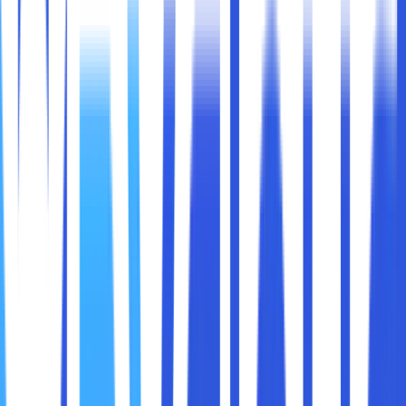
meningkatkan pemahaman tentang cara kerja sebuah
situs.
Developer Tools
di Google Chrome adalah sekumpulan
alat yang memungkinkan pengguna untuk menginspeksi
elemen-elemen HTML dan CSS dari sebuah halaman web,
menganalisis kinerja situs, memeriksa konsol JavaScript,
serta menguji responsivitas halaman web pada berbagai
perangkat. Developer Tools sangat berguna untuk
menemukan dan memperbaiki masalah terkait
pengembangan web, seperti kesalahan pemrograman,
tata letak yang rusak, atau masalah kinerja.
Google Chrome menyediakan alat ini secara default,
sehingga Anda tidak perlu menginstal atau mengunduhnya
secara terpisah. Alat ini dapat diakses langsung dari menu
konteks atau dengan menggunakan shortcut keyboard.