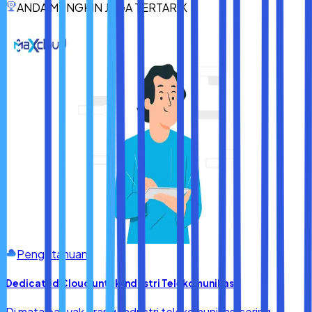
web yang lebih baik dan lebih efisien. Jadi, jika Anda belum
ANDA MUNGKIN JUGA TERTARIK
pernah mencoba alat ini sebelumnya, sekaranglah saat
yang tepat untuk mulai menggunakannya dan
memanfaatkannya dalam pengembangan web Anda.
Pengetahuan