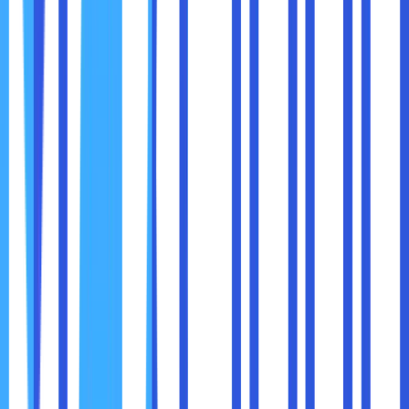
sangat membantu dalam memeriksa alur kode.
Tab ini adalah tempat yang sangat penting jika Anda
melakukan debugging JavaScript atau memerlukan kontrol
yang lebih mendalam terhadap file sumber halaman.
7.
Lighthouse
Tab
Lighthouse
memungkinkan Anda untuk menjalankan
audit kinerja situs, termasuk aksesibilitas, SEO, dan kinerja.
Anda bisa menggunakannya untuk memeriksa apakah situs
Anda memenuhi standar web yang baik.
Menilai Kinerja dan Aksesibilitas
: Lighthouse
memberikan skor dan rekomendasi tentang
bagaimana meningkatkan kinerja dan aksesibilitas
situs.
SEO dan PWA
: Anda juga dapat memeriksa seberapa
baik situs Anda dioptimalkan untuk SEO dan apakah
situs Anda memenuhi kriteria untuk menjadi aplikasi
web progresif (PWA).