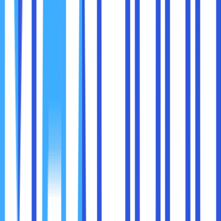
Mengerti teknis dan suka eksplorasi
Tidak keberatan dengan batasan chipset dan CPU
Bisa, tapi hati-hati.
Jika Anda masih baru, sebaiknya:
Mulai dari overclock ringan (misalnya +200 MHz)
Gunakan software resmi seperti Ryzen Master atau
Intel XTU
Selalu monitor suhu dan voltase
Jangan langsung overclock RAM dan GPU bersamaan
Pelajari cara reset BIOS jika sistem tidak stabil
Ingat, overclocking bukan soal siapa paling tinggi angka
GHz-nya, tapi
siapa yang paling stabil dan aman.
Kesimpulan