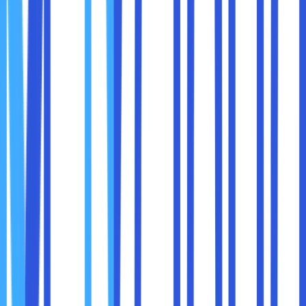
B450 atau B550
sudah mendukung overclocking. Jadi
Anda tidak harus beli motherboard mahal hanya untuk
menambah kecepatan CPU.
3. Software Overclocking Resmi
AMD menyediakan software bernama
Ryzen Master
,
yang memudahkan kamu melakukan overclocking langsung
dari Windows dengan tampilan yang intuitif dan fitur
monitoring suhu serta voltase.
4. Paket Hemat: Banyak yang Sudah Dapat Cooler
Sebagian besar prosesor AMD Ryzen sudah dilengkapi
cooler bawaan
yang cukup layak untuk overclock ringan,
seperti Wraith Spire atau Stealth.
Intel: Lebih Terbatas, Tapi Tertata
1. Hanya Prosesor K-Series yang Bisa Di-overclock
Tidak semua CPU Intel bisa dioverclock. Anda harus
mencari yang ada embel-embel “
K
” di belakang namanya,