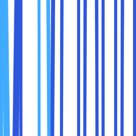
Kedua raksasa dunia prosesor,
AMD
dan
Intel
, sama-sama
mendukung overclocking tapi dengan cara dan batasan
yang berbeda.
Mari kita bandingkan secara lebih detail:
AMD: Lebih Ramah untuk Overclocking
1. Kebanyakan Prosesor Bisa Di-overclock
Hampir semua prosesor AMD seri
Ryzen
memiliki
unlocked
multiplier
. Artinya, Anda bisa overclock tanpa harus beli
versi khusus. Ini jadi keunggulan besar bagi pengguna yang
ingin performa tinggi dengan budget terbatas.
2. Motherboard yang Lebih Fleksibel
Bahkan motherboard AMD dengan chipset murah seperti