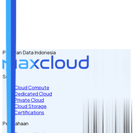
Nama
Email
No. Handphone
+62
PT Awan Data Indonesia
Tulis Kebutuhan Anda di Sini
Servis
Cloud Compute
Dedicated Cloud
Private Cloud
Cloud Storage
Certifications
Perusahaan