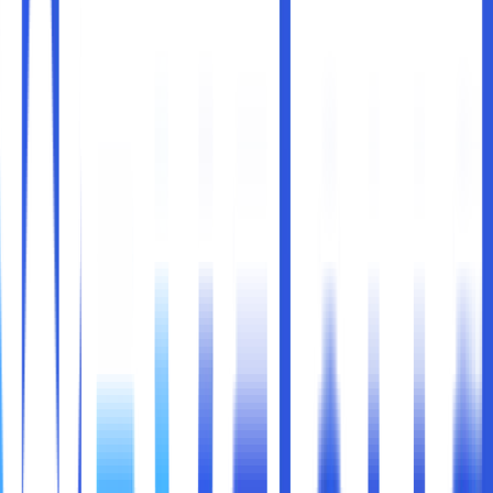
Di dunia teknologi, terutama di kalangan pecinta performa
tinggi dan gamer, istilah
overclocking
sudah seperti
bahasa sehari-hari. Tapi buat Anda yang baru mulai
mengenal komputer, mungkin istilah ini masih terdengar
asing. Bahkan bisa jadi menimbulkan pertanyaan:
apa sih
overclocking itu? Apakah bisa bikin komputer lebih
cepat? Atau justru bikin rusak?
Nah, di artikel ini, kami akan bahas
apa itu overclocking
,
bagaimana cara kerjanya, dan yang tak kalah penting:
bagaimana pengaruhnya pada prosesor AMD dan
Intel
, dua raksasa dunia CPU.