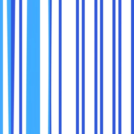
Beberapa CPU Intel K-Series
tidak menyertakan
cooler
, jadi Anda perlu investasi tambahan di sistem
pendingin baik itu air cooler maupun AIO.
Setiap orang punya kebutuhan berbeda. Jadi pertanyaan
"mana yang lebih baik?" tergantung pada
Anda siapa dan
ingin ngapain.
Pilih AMD jika Anda:
Ingin overclock tanpa ribet
Punya budget terbatas tapi ingin performa tinggi
Ingin tools yang mudah digunakan
Tidak ingin beli cooler tambahan
Pilih Intel jika Anda:
Butuh performa tinggi untuk produktivitas intensif
Siap investasi lebih di hardware