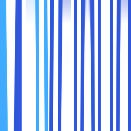
2.
Konsumsi Daya Lebih Tinggi
Semakin tinggi kecepatan, semakin besar juga daya listrik
yang dibutuhkan. Ini bisa mempengaruhi efisiensi energi
dan mempercepat keausan komponen lain seperti PSU
(power supply).
3.
Sistem Bisa Tidak Stabil
Kalau tidak dilakukan dengan benar, overclocking bisa
membuat sistem
crash
,
blue screen
, atau bahkan gagal
booting. Anda bisa kehilangan data atau mengalami error
yang membingungkan.
4.
Garansi Bisa Hangus
Beberapa produsen tidak meng-cover kerusakan akibat
overclocking. Jadi penting membaca syarat garansi
sebelum mencoba.