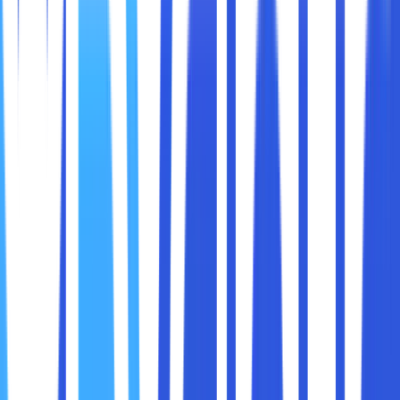
Overclocking
adalah proses meningkatkan kecepatan
kerja komponen komputer terutama
prosesor (CPU)
,
kartu grafis (GPU)
, dan
RAM
melebihi spesifikasi
standarnya yang ditetapkan oleh pabrik.
Ibaratnya seperti Anda menaikkan batas kecepatan mobil
yang biasanya dibatasi agar tetap aman dan awet.
Dengan overclocking, Anda memberitahu ke komponen
tersebut, “Ayo kerja lebih cepat dari biasanya!”
Contoh:
Sebuah prosesor Intel Core i5 3.5 GHz bisa di-
overclock
menjadi 4.2 GHz.
Sebuah GPU bisa dijalankan pada frekuensi lebih
tinggi untuk meningkatkan performa dalam game.
Hasilnya?
Komputer bisa
lebih cepat dan responsif
.
Game bisa berjalan
lebih mulus
.