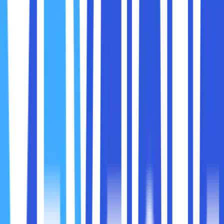
overclock bisa mendekati performa seri high-end.
3.
Untuk Eksperimen dan Hobi
Sebagian orang melakukannya untuk tantangan,
eksperimen, atau bahkan sekadar hobi. Dunia overclocking
punya komunitas sendiri, lengkap dengan benchmark dan
lomba adu performa.
Meskipun terdengar keren, overclocking juga punya
risiko
yang perlu kamu pertimbangkan:
1.
Suhu yang Lebih Tinggi
Prosesor atau GPU yang dipaksa bekerja lebih keras akan
menghasilkan lebih banyak panas. Jika pendingin tidak
memadai, ini bisa menyebabkan
thermal throttling
(penurunan performa otomatis karena panas), atau bahkan
kerusakan komponen
.