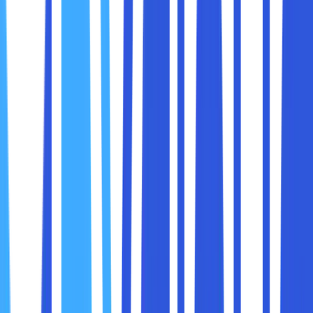
Proses rendering, kompilasi, atau multitasking jadi
lebih efisien
.
Tapi tentu saja, semua ini ada
risikonya
dan kami akan
membahasnya nanti.
1.
Mengejar Performa Maksimal
Banyak pengguna ingin mendapatkan performa terbaik
dari perangkat yang sudah mereka beli. Terutama para
gamer, kreator konten, atau pengguna berat seperti
software engineer dan desainer 3D.
2.
Memaksimalkan Nilai Investasi
Dengan overclocking, Anda bisa mendapatkan performa
yang setara dengan prosesor kelas atas, tanpa harus
membelinya. Misalnya, prosesor kelas menengah yang di-