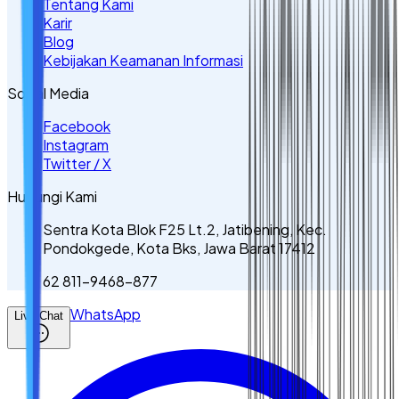
Tentang Kami
Karir
Blog
Kebijakan Keamanan Informasi
Sosial Media
Facebook
Instagram
Twitter / X
Hubungi Kami
Sentra Kota Blok F25 Lt.2, Jatibening, Kec.
Pondokgede, Kota Bks, Jawa Barat 17412
62 811-9468-877
WhatsApp
Live Chat