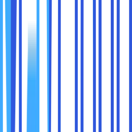
seperti:
Intel Core i5-12600K
Intel Core i7-13700K
Tanpa huruf “K”, CPU Intel dikunci dan tidak bisa di-
overclock secara penuh.
2. Motherboard Harus Chipset Z-Series
Kalau Anda ingin overclock prosesor Intel, Anda wajib
menggunakan motherboard dengan chipset
Z-series
,
seperti Z690, Z790, dsb. Ini jelas lebih mahal dibanding
motherboard dengan chipset B atau H.
3. Software: Intel XTU
Intel juga punya software resmi bernama
Intel Extreme
Tuning Utility (XTU)
, tapi lebih cocok untuk pengguna
yang paham teknis dan tidak semudah Ryzen Master.
4.
Pendingin Tidak Selalu Disertakan