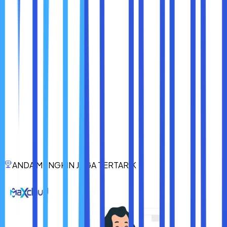
Overclocking adalah seni dan ilmu mempercepat
komponen komputer melebihi batas standar. Ia bisa
memberi peningkatan performa nyata, tapi juga membawa
risiko jika tidak dilakukan dengan benar.
AMD dan Intel punya pendekatan berbeda:
AMD lebih terbuka, fleksibel, dan ramah pemula.
Intel lebih selektif, tapi tetap kuat jika dipasangkan
dengan hardware yang sesuai.
Anda tidak harus overclock kalau tidak yakin. Namun jika
Anda penasaran dan ingin eksplorasi,
lakukan dengan
bijak dan bertahap.
Belajar pelan-pelan, pahami
perangkat Anda, dan selalu utamakan kestabilan sistem.
ANDA MUNGKIN JUGA TERTARIK
Akhirnya, overclocking bukan sekadar mengejar angka. Ia
adalah tentang
memahami dan memaksimalkan
perangkat Anda
, sambil tetap menghargai batasnya.