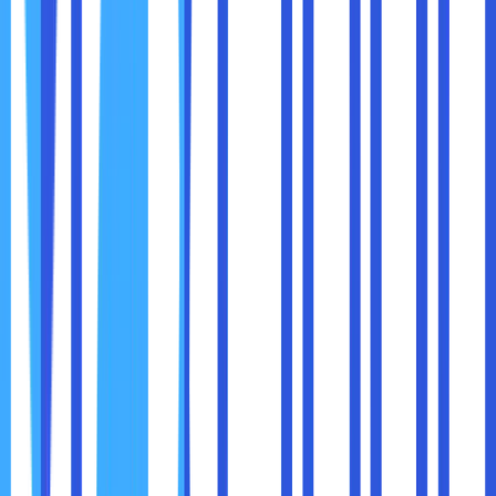
8. Mengurangi Ketergantungan pada Perangkat Fisik
Dengan cloud storage, anggota tim tidak perlu menyimpan
file di laptop atau hard drive eksternal. Hal ini mengurangi
risiko kehilangan data akibat kerusakan perangkat dan
memungkinkan tim untuk tetap produktif bahkan saat
berganti perangkat.
Contoh penerapan:
Jika seorang karyawan lupa membawa laptopnya ke
kantor, mereka tetap bisa mengakses file pekerjaan
melalui cloud di perangkat lain.
Jika perangkat mengalami kegagalan teknis, data
tetap aman di cloud dan dapat dipulihkan dengan
mudah.
Cloud storage
telah menjadi solusi yang sangat penting