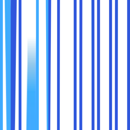
gratis seperti
Google Drive (15GB)
atau
Dropbox
Basic (2GB)
.
Perusahaan besar dapat berlangganan layanan
premium seperti
OneDrive for Business
atau
Google Workspace
untuk penyimpanan yang lebih
besar.
7. Mempermudah Integrasi dengan Aplikasi Lain
Banyak layanan cloud storage dapat diintegrasikan
dengan aplikasi lain yang sering digunakan dalam kerja tim,
seperti
Trello, Slack, Asana, dan Zoom
. Integrasi ini
mempermudah akses dokumen langsung dari aplikasi tanpa
harus berpindah platform.
Contoh penerapan:
Tim proyek dapat menghubungkan
Google Drive
dengan Trello
, sehingga setiap tugas dalam Trello
memiliki dokumen terkait yang bisa langsung diakses.
Pengguna
Slack
dapat berbagi dokumen langsung
dari Dropbox tanpa harus mengunggah ulang.