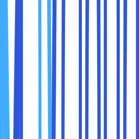
4. Keamanan Data yang Lebih Baik
Penyimpanan cloud umumnya memiliki tingkat keamanan
yang lebih baik dibandingkan penyimpanan konvensional
karena dilengkapi dengan enkripsi data, autentikasi dua
faktor, dan sistem backup otomatis.
Keamanan ini sangat penting dalam kolaborasi tim untuk
mencegah kehilangan data akibat:
Perangkat yang rusak atau hilang.
Serangan malware atau ransomware.
Kesalahan manusia seperti penghapusan file secara
tidak sengaja.
5. Versi dan Riwayat Revisi Dokumen
Sering kali dalam kerja tim, revisi dokumen dilakukan berkali-
kali. Cloud storage biasanya memiliki fitur
version history
,
yang memungkinkan pengguna untuk melihat perubahan