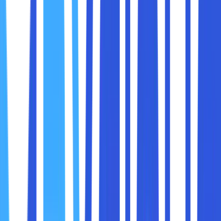
Contoh penerapan:
Tim pemasaran yang berada di berbagai negara
dapat mengakses file kampanye tanpa harus
mengirim dokumen via email.
Tim pengembang perangkat lunak dapat mengakses
kode sumber proyek dari berbagai lokasi tanpa harus
mengandalkan server fisik.
2. Mempermudah Berbagi dan Kolaborasi Dokumen
Cloud storage memungkinkan anggota tim untuk berbagi
dokumen dengan mudah tanpa harus mengirim file melalui
email atau perangkat eksternal. Setiap anggota tim dapat
mengakses versi terbaru dari dokumen yang sedang
dikerjakan tanpa harus khawatir tentang perbedaan versi.
Contoh penerapan:
Dengan
Google Drive
, anggota tim dapat mengedit
dokumen secara bersamaan dan melihat perubahan
secara real-time.