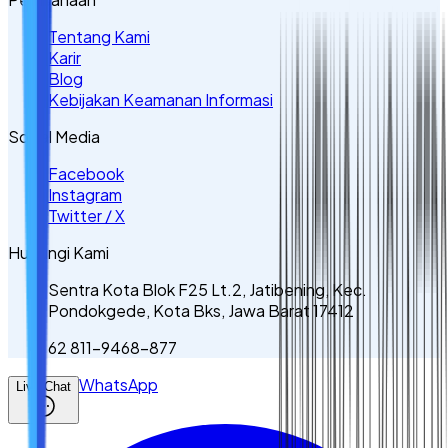
Tentang Kami
Karir
Blog
Kebijakan Keamanan Informasi
Sosial Media
Facebook
Instagram
Twitter / X
Hubungi Kami
Sentra Kota Blok F25 Lt.2, Jatibening, Kec.
Pondokgede, Kota Bks, Jawa Barat 17412
62 811-9468-877
WhatsApp
Live Chat