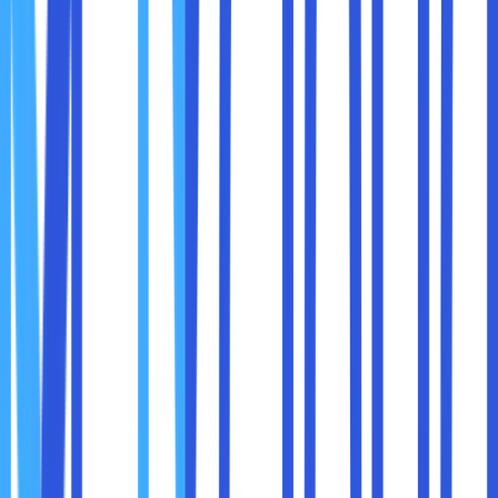
sebelumnya dan mengembalikan dokumen ke versi
sebelumnya jika diperlukan.
Contoh penerapan:
Dalam proyek penulisan konten, tim dapat
mengembalikan dokumen ke versi awal jika revisi
terbaru tidak sesuai.
Dalam pengembangan perangkat lunak, developer
dapat melihat kode sebelumnya jika ada kesalahan
dalam perubahan terbaru.
6. Kapasitas Penyimpanan yang Fleksibel
Dengan cloud storage, tim tidak perlu khawatir tentang
keterbatasan kapasitas penyimpanan perangkat keras.
Layanan cloud menawarkan berbagai opsi penyimpanan
yang bisa disesuaikan dengan kebutuhan tim, baik yang
gratis maupun berbayar.
Contoh penerapan:
Startup kecil dapat menggunakan layanan cloud