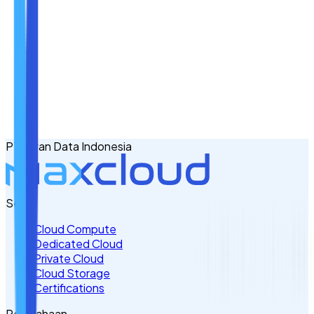
Nama
Email
No. Handphone
+62
PT Awan Data Indonesia
Tulis Kebutuhan Anda di Sini
Servis
Cloud Compute
Dedicated Cloud
Private Cloud
Cloud Storage
Certifications
Perusahaan