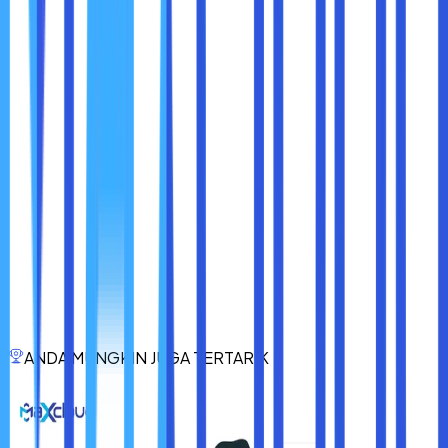
dalam dunia kerja modern, terutama dalam mendukung
kolaborasi tim
. Dengan manfaat seperti
akses data
kapan saja, berbagi dokumen dengan mudah,
pengeditan real-time, keamanan data yang lebih
baik, serta kapasitas penyimpanan fleksibel
, cloud
storage memungkinkan tim untuk bekerja lebih efisien dan
produktif, tanpa harus terbatas oleh lokasi atau perangkat
tertentu.
Bagi perusahaan dan organisasi yang ingin meningkatkan
efisiensi kerja tim, berinvestasi dalam layanan cloud
storage adalah langkah yang cerdas. Dengan memilih
platform cloud yang sesuai dengan kebutuhan tim,
perusahaan dapat memastikan bahwa setiap anggota tim
dapat bekerja lebih efektif, berkolaborasi tanpa hambatan,
dan menjaga keamanan data dengan lebih baik.
Apakah tim Anda sudah memanfaatkan cloud storage
ANDA MUNGKIN JUGA TERTARIK
untuk bekerja lebih efisien? Jika belum, mungkin sekarang
saatnya untuk mulai beralih ke solusi yang lebih fleksibel
dan modern!