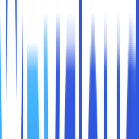
kerja jarak jauh atau hybrid, di mana karyawan dapat
bekerja dari rumah, kantor, atau bahkan dari belahan dunia
yang berbeda. Untuk memastikan kolaborasi tetap
berjalan dengan lancar,
cloud storage
menjadi solusi
utama dalam menyimpan, mengakses, dan berbagi data
secara efisien.
Cloud storage
tidak hanya membantu dalam penyimpanan
data, tetapi juga meningkatkan produktivitas dan
mempercepat kerja tim dalam proyek-proyek yang
membutuhkan kerja sama. Lalu, bagaimana sebenarnya
cloud storage
dapat membantu tim kerja dalam
berkolaborasi? Mari kita bahas lebih dalam mengenai
manfaatnya.
Cloud storage adalah teknologi yang memungkinkan
penyimpanan data secara online, sehingga bisa diakses
kapan saja dan dari mana saja melalui koneksi internet.
Penyedia layanan cloud memungkinkan tim untuk