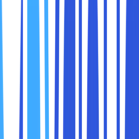
menyimpan file di satu tempat yang aman dan
mengaksesnya tanpa harus bergantung pada perangkat
tertentu.
Dibandingkan dengan metode penyimpanan tradisional
seperti hard drive atau server lokal, cloud storage
menawarkan fleksibilitas dan efisiensi yang lebih tinggi,
terutama dalam lingkungan kerja yang dinamis dan berbasis
tim.
1. Akses Data Kapan Saja dan di Mana Saja
Salah satu manfaat terbesar cloud storage adalah
aksesibilitas
. Dengan menyimpan file di cloud, anggota
tim tidak perlu berada di kantor untuk mengakses dokumen
penting. Mereka bisa bekerja dari rumah, saat bepergian,
atau bahkan di lokasi klien.