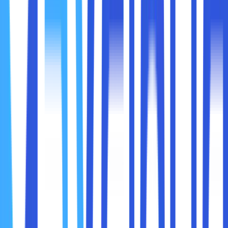
Dengan
Dropbox
, tim desain dapat berbagi file
besar seperti gambar atau video tanpa kendala
kapasitas email.
3. Meningkatkan Produktivitas dengan Pengeditan
Real-Time
Beberapa layanan cloud storage memungkinkan
pengeditan dokumen secara real-time. Fitur ini
memungkinkan anggota tim untuk bekerja secara
bersamaan pada satu dokumen tanpa harus mengirim
ulang versi terbaru melalui email.
Contoh penerapan:
Google Docs
memungkinkan beberapa pengguna
untuk mengetik dan mengedit dokumen secara
langsung, mengurangi waktu revisi dan diskusi yang
tidak perlu.
Microsoft OneDrive
memiliki fitur co-authoring di
Microsoft Word dan Excel yang memungkinkan
pengguna untuk melihat perubahan secara langsung.