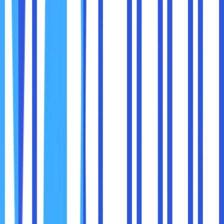
dan bandwidth
.
Beberapa VPN gratis
menjual data pengguna
kepada pihak ketiga
.
Layanan gratis biasanya memiliki
keamanan yang
lebih lemah dibandingkan VPN berbayar
.
Jika keamanan dan kecepatan menjadi prioritas, sebaiknya
gunakan
VPN berbayar yang memiliki reputasi baik
.
VPN sangat bermanfaat dalam berbagai situasi, seperti:
Saat Menggunakan WiFi Publik
– Mengamankan
data dari peretas.
Saat Mengakses Konten yang Diblokir
– Membuka
akses ke situs yang dibatasi secara geografis.
Saat Bekerja Remote
– Mengakses jaringan
perusahaan dengan aman.
Saat Ingin Menjaga Privasi
– Mencegah ISP dan