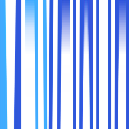
dari server yang Anda pilih. Ini membuat aktivitas online
Anda menjadi anonim dan lebih sulit dilacak oleh pihak
ketiga, termasuk situs web yang Anda kunjungi, ISP, atau
peretas.
4. Perlindungan dari Pihak Ketiga
Setelah koneksi Anda dialihkan dan dienkripsi, semua data
yang dikirimkan akan tetap aman, bahkan jika Anda
menggunakan jaringan WiFi publik yang biasanya rentan
terhadap serangan siber.
1. Melindungi Data Pribadi dari Peretas
Salah satu risiko terbesar saat menggunakan internet
adalah kemungkinan peretas mencuri informasi sensitif
seperti
password, informasi kartu kredit, dan data
pribadi lainnya
. Dengan menggunakan VPN,
data yang