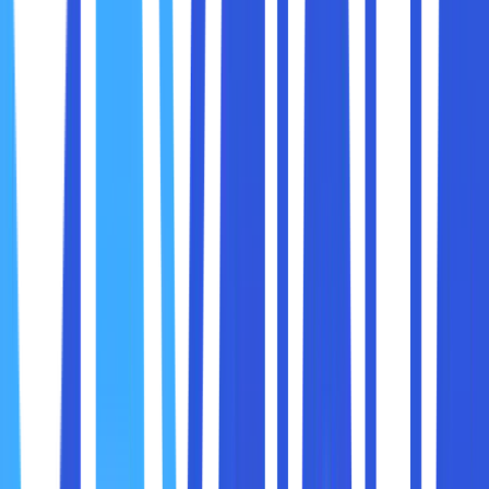
utama:
1. Koneksi ke Server VPN
Saat Anda mengaktifkan VPN, perangkat Anda akan
terhubung ke
server VPN pilihan
. Server ini berfungsi
sebagai perantara antara perangkat Anda dan internet,
menyembunyikan alamat IP asli Anda.
2. Enkripsi Data
VPN mengenkripsi semua lalu lintas data yang dikirim dari
perangkat Anda, sehingga informasi yang ditransmisikan
tetap aman dan tidak bisa diakses oleh pihak yang tidak
berwenang. Protokol enkripsi yang digunakan biasanya
meliputi
AES-256, OpenVPN, WireGuard, dan
IKEv2/IPSec
.
3. Perubahan Alamat IP
VPN menggantikan
alamat IP asli Anda
dengan alamat IP