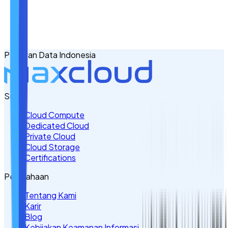
Email
No. Handphone
+62
PT Awan Data Indonesia
Tulis Kebutuhan Anda di Sini
Servis
Cloud Compute
Dedicated Cloud
Private Cloud
Cloud Storage
Certifications
Perusahaan
Tentang Kami
Karir
Blog
Kebijakan Keamanan Informasi