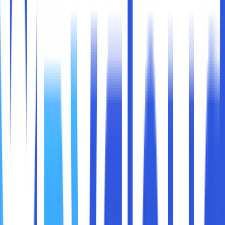
Di era digital saat ini, privasi dan keamanan data menjadi
perhatian utama bagi pengguna internet. Semakin banyak
aktivitas yang kita lakukan secara online, semakin besar
risiko data kita disadap, dicuri, atau dimanfaatkan tanpa
izin. Salah satu cara terbaik untuk melindungi informasi
pribadi dan memastikan keamanan saat berselancar di
internet adalah dengan menggunakan
VPN (Virtual
Private Network)
.
Namun, masih banyak orang yang belum memahami
bagaimana VPN bekerja dan bagaimana teknologi ini bisa
membantu mengamankan data mereka. Maka dari itu, di
bawah ini kami akan membahas
cara kerja VPN,
manfaatnya, dan bagaimana VPN bisa menjadi alat
perlindungan yang efektif bagi data pribadi dan
perusahaan
.