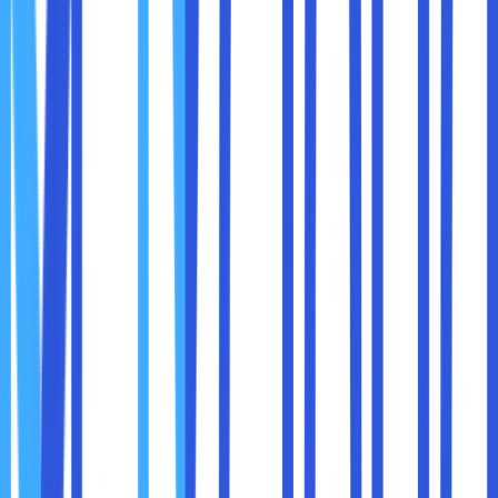
Banyak perusahaan menggunakan
alamat IP pengguna
untuk melacak aktivitas online mereka dan
menargetkan iklan
. Dengan VPN, alamat IP Anda akan
berubah secara berkala, sehingga lebih sulit bagi
perusahaan untuk melacak dan memprofilkan aktivitas
online Anda.
5. Mengakses Konten yang Diblokir Secara Geografis
Beberapa layanan streaming, situs web, atau aplikasi
mungkin dibatasi di negara tertentu. Dengan
menggunakan VPN, Anda dapat
mengubah lokasi virtual
Anda
dan mengakses konten yang sebelumnya diblokir.
1. VPN Berbasis Konsumen (Personal VPN)
VPN jenis ini biasanya digunakan oleh individu untuk
melindungi privasi mereka saat berselancar di
internet
. Beberapa layanan VPN populer yang digunakan