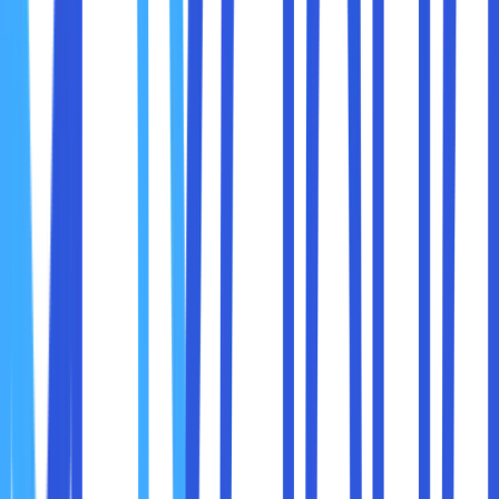
dikirim akan dienkripsi
, sehingga peretas tidak bisa
membaca atau mencuri informasi tersebut.
2. Menyembunyikan Identitas Online
VPN menyembunyikan
alamat IP asli Anda
, yang berarti
aktivitas online Anda tidak mudah dilacak oleh pihak ketiga
seperti ISP, situs web, atau bahkan pemerintah. Ini sangat
berguna bagi mereka yang ingin menjaga privasi mereka
saat berselancar di internet.
3. Mengamankan Penggunaan WiFi Publik
WiFi publik sering kali menjadi target empuk bagi peretas
karena koneksi ini biasanya
tidak memiliki enkripsi yang
kuat
. Dengan menggunakan VPN, koneksi Anda tetap
aman, bahkan saat Anda menggunakan WiFi di kafe,
bandara, atau hotel.
4. Menghindari Pelacakan dan Iklan Berbasis Lokasi