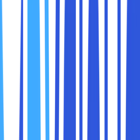
VPN atau
Virtual Private Network
adalah teknologi yang
memungkinkan pengguna
menyembunyikan identitas
online mereka dengan mengenkripsi koneksi
internet
. Dengan VPN, perangkat yang digunakan akan
terhubung ke internet melalui
server aman yang dikelola
oleh penyedia VPN
, sehingga data yang dikirim dan
diterima menjadi lebih sulit diakses oleh pihak ketiga,
seperti hacker atau bahkan penyedia layanan internet
(ISP).
Dalam istilah sederhana,
VPN bertindak sebagai
terowongan virtual
yang mengamankan komunikasi
internet Anda dan memastikan bahwa data yang dikirim
tetap privat.
VPN bekerja dengan
mengalihkan koneksi internet
Anda melalui server yang terletak di berbagai lokasi
di seluruh dunia
. Proses ini melibatkan beberapa langkah