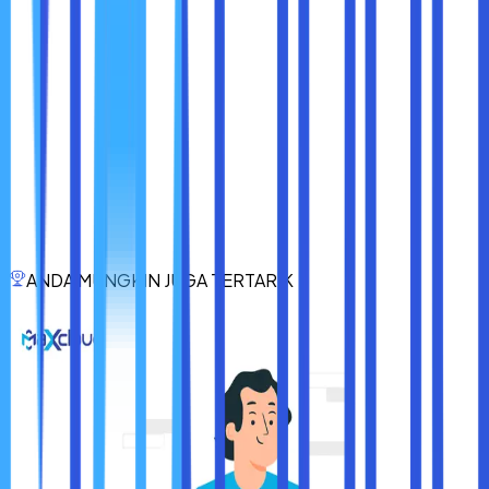
situs web melacak aktivitas Anda.
Saat Melakukan Transaksi Keuangan Online
–
Melindungi informasi sensitif dari pencurian.
VPN adalah salah satu alat terbaik untuk
melindungi data
pribadi dan meningkatkan keamanan online
. Dengan
mengenkripsi koneksi internet Anda dan menyembunyikan
alamat IP asli, VPN memberikan
lapisan perlindungan
tambahan
terhadap peretas, pencurian data, dan
pelacakan online.
Namun, penting untuk memilih
VPN yang terpercaya
dan
memahami bagaimana cara menggunakannya dengan
ANDA MUNGKIN JUGA TERTARIK
benar. Dengan menggunakan VPN yang aman dan handal,
Anda bisa menikmati pengalaman internet yang
lebih
bebas, lebih aman, dan lebih privat
.