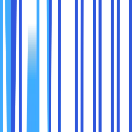
oleh konsumen adalah:
ExpressVPN
NordVPN
Surfshark
CyberGhost
ProtonVPN
2. VPN Perusahaan (Corporate VPN)
VPN ini dirancang untuk
mengamankan koneksi
karyawan
yang bekerja secara remote dengan jaringan
perusahaan. VPN jenis ini memastikan bahwa hanya
karyawan yang berwenang yang bisa mengakses data
internal perusahaan.
3. VPN Gratis vs. VPN Berbayar
Banyak VPN gratis yang tersedia, tetapi ada beberapa
risiko yang harus diperhatikan:
VPN gratis sering kali memiliki
batasan kecepatan