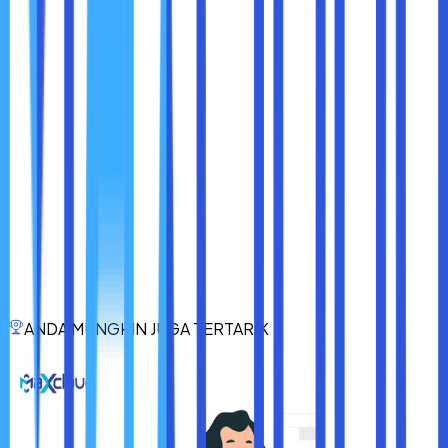
keamanan, dan bahkan mengakses situs yang
diblokir ISP
.
Ringkasan manfaat utama mengganti DNS:
Mengurangi waktu resolusi DNS
, sehingga
website bisa diakses lebih cepat.
Menghindari server DNS ISP yang lambat atau
terlalu padat
.
Meningkatkan keamanan dan privasi dengan
enkripsi serta perlindungan dari malware
.
Mempercepat akses ke situs yang sering
dikunjungi dengan caching yang lebih baik
.
Membantu melewati pembatasan akses yang
diberlakukan oleh ISP
.
Dengan mengikuti langkah-langkah di atas, Anda bisa
ANDA MUNGKIN JUGA TERTARIK
merasakan perbedaan dalam kecepatan dan
stabilitas koneksi internet
. Cobalah untuk mengganti
DNS Anda hari ini dan lihat sendiri peningkatan yang terjadi!