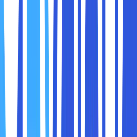
Permintaan DNS
– Perangkat kita mengirimkan
permintaan ke server DNS untuk mencari alamat IP
dari domain yang dimasukkan.
Pencarian Data
– Server DNS mencari informasi
tersebut dalam database atau meneruskan
permintaan ke server DNS lain.
Pengembalian Alamat IP
– Setelah menemukan
alamat IP, server DNS mengembalikannya ke
perangkat kita.
Akses ke Website
– Perangkat kita kemudian
menggunakan alamat IP tersebut untuk mengakses
website yang diminta.
Namun, jika
server DNS yang digunakan lambat atau
tidak stabil
, proses ini bisa menjadi lebih lama, yang
menyebabkan
waktu loading website meningkat
dan
pengalaman internet yang kurang optimal.