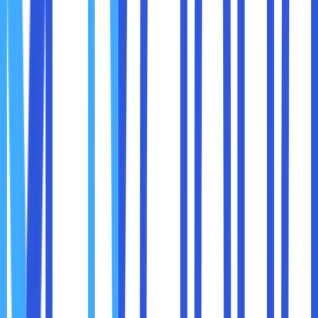
pembatasan ini dan mengakses situs yang
sebelumnya tidak dapat diakses
.
Berikut adalah langkah-langkah untuk mengubah DNS di
berbagai perangkat:
1. Mengubah DNS di Windows
Buka Pengaturan Jaringan
Klik
Start
→
Settings
→
Network & Internet
→
Change adapter options
.
Pilih Koneksi Internet yang Digunakan
Klik kanan pada koneksi yang sedang aktif (WiFi
atau Ethernet) →
Properties
.
Pilih IPv4 dan Ubah DNS
Pilih
Internet Protocol Version 4 (TCP/IPv4)
→ Klik
Properties
.