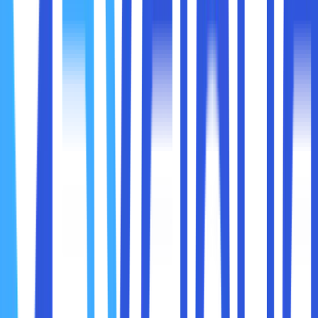
Mengubah DNS dapat meningkatkan kecepatan internet
karena beberapa alasan berikut:
1. Mengurangi Waktu Resolusi DNS
Server DNS yang lambat bisa memerlukan waktu lebih lama
untuk menerjemahkan nama domain ke alamat IP, yang
mengakibatkan
waktu loading website menjadi lebih
lama
. Dengan menggunakan server DNS yang lebih cepat
dan responsif, proses ini bisa dipercepat.
2. Menghindari DNS yang Terlalu Padat
ISP sering kali menggunakan server DNS yang juga
digunakan oleh banyak pengguna lain. Jika server DNS ISP
sedang sibuk atau kelebihan beban, kecepatan internet
bisa terpengaruh. Menggunakan DNS alternatif yang lebih
cepat bisa mengurangi beban ini dan meningkatkan
performa.