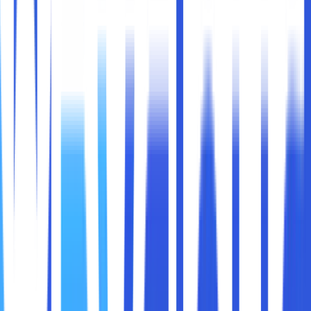
Di era digital ini, internet telah menjadi bagian tak
terpisahkan dari kehidupan sehari-hari. Baik untuk bekerja,
belajar, bermain game, atau sekadar browsing media sosial,
kecepatan internet yang stabil dan cepat
sangatlah
penting. Namun, tidak jarang kita mengalami
koneksi
internet yang lambat
, padahal layanan yang digunakan
seharusnya cukup cepat.
Salah satu solusi yang sering diabaikan namun bisa sangat
efektif untuk meningkatkan kecepatan internet adalah
mengubah DNS (Domain Name System)
. Dengan
mengganti DNS default dari penyedia layanan internet
(ISP) ke DNS yang lebih cepat dan stabil, kita bisa
mendapatkan pengalaman browsing yang lebih baik.
Di bawah ini kami akan membahas
apa itu DNS,
bagaimana cara kerja DNS, manfaat mengubah DNS,
serta langkah-langkah mengganti DNS di berbagai
perangkat
.