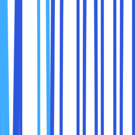
3. Meningkatkan Keamanan dan Privasi
Beberapa penyedia layanan DNS, seperti
Cloudflare DNS
(1.1.1.1) atau Google DNS (8.8.8.8)
, menawarkan fitur
keamanan tambahan seperti
perlindungan terhadap
malware, phishing, dan pelacakan data oleh pihak
ketiga
. Dengan demikian, selain lebih cepat, internet Anda
juga bisa lebih aman.
4. Mempercepat Akses ke Website yang Sering
Dikunjungi
Beberapa layanan DNS menyimpan cache dari situs yang
sering dikunjungi, sehingga permintaan DNS bisa diproses
lebih cepat saat Anda mengakses situs yang sama
berulang kali.
5. Membantu Mengakses Situs yang Diblokir oleh ISP
Beberapa ISP menggunakan DNS untuk memblokir akses
ke situs tertentu. Dengan mengganti DNS ke layanan lain
seperti Google DNS atau OpenDNS, kita bisa
melewati