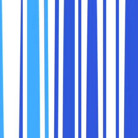
1. Pengertian DNS
DNS atau
Domain Name System
adalah sistem yang
berfungsi untuk menerjemahkan nama domain (seperti
) menjadi alamat IP yang bisa dikenali oleh
www.google.com
komputer (misalnya
).
142.250.182.14
Tanpa DNS, kita harus mengingat alamat IP dari setiap
situs yang ingin kita kunjungi, yang tentu saja sangat
merepotkan. Dengan adanya DNS, kita hanya perlu
mengetikkan nama domain, dan sistem akan secara
otomatis menghubungkan kita ke alamat IP yang sesuai.
2. Cara Kerja DNS
Ketika kita mengetikkan sebuah alamat website di
browser, proses berikut terjadi: