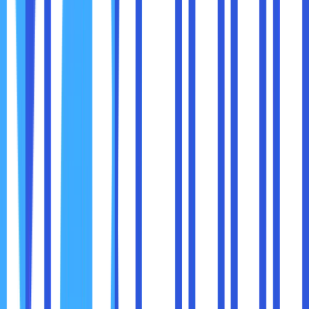
3. Mengubah DNS di Router
Akses Halaman Admin Router
Buka browser dan ketikkan
atau
192.168.1.1
.
192.168.0.1
Masukkan username dan password router Anda.
Cari Pengaturan DNS
Masuk ke bagian
Network Settings
atau
DNS
Settings
.
Masukkan DNS Baru
Masukkan
DNS pilihan
Anda, seperti Google
DNS atau Cloudflare DNS.
Simpan dan Restart Router
Simpan pengaturan dan restart router agar
perubahan diterapkan.
Mengubah DNS adalah
cara sederhana namun efektif
untuk meningkatkan kecepatan internet
. Dengan
memilih layanan DNS yang lebih cepat dan stabil, Anda bisa
mengurangi waktu loading website, meningkatkan