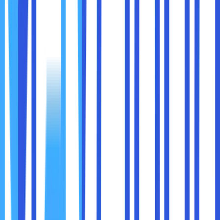
Pilih
Use the following DNS server
addresses
.
Masukkan DNS baru, misalnya:
Google DNS
:
dan
8.8.8.8
8.8.4.4
Cloudflare DNS
:
dan
1.1.1.1
1.0.0.1
Simpan dan Terapkan
Klik
OK
dan tutup semua jendela.
Restart koneksi internet Anda agar perubahan
diterapkan.
2. Mengubah DNS di Android
Buka Pengaturan Wi-Fi
Pergi ke
Settings
→
Wi-Fi
→ Pilih jaringan yang
sedang digunakan.
Ubah Pengaturan IP ke Statis
Tekan
Modify Network
atau
Edit Network
.
Ubah pengaturan
IP Settings
menjadi
Static
.
Masukkan DNS Baru
Masukkan
Google DNS
atau
Cloudflare DNS
.
Simpan dan Reconnect
Klik
Save
, lalu hubungkan kembali ke Wi-Fi.