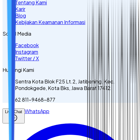
Tentang Kami
Karir
Blog
Kebijakan Keamanan Informasi
Sosial Media
Facebook
Instagram
Twitter / X
Hubungi Kami
Sentra Kota Blok F25 Lt.2, Jatibening, Kec.
Pondokgede, Kota Bks, Jawa Barat 17412
62 811-9468-877
WhatsApp
Live Chat