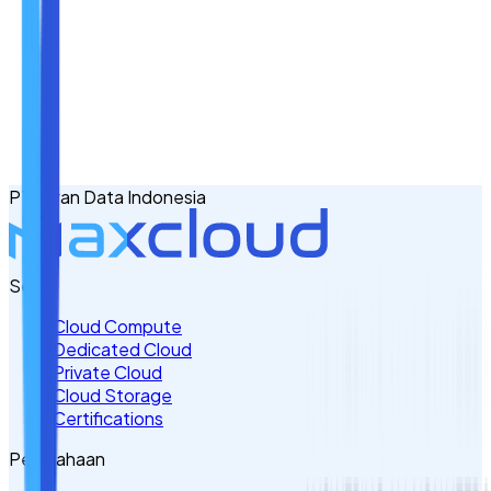
Nama
Email
No. Handphone
+62
PT Awan Data Indonesia
Tulis Kebutuhan Anda di Sini
Servis
Cloud Compute
Dedicated Cloud
Private Cloud
Cloud Storage
Certifications
Perusahaan