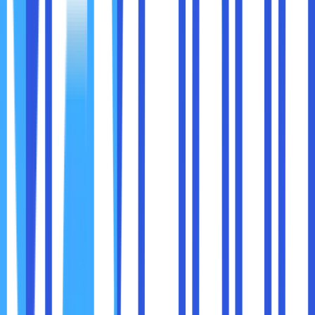
Banyak router memiliki MAC Address yang
tertera di bagian bawah perangkat.
Melalui Halaman Admin Router:
Buka browser dan ketik alamat IP router
(biasanya
192.168.1.1
atau
192.168.0.1
).
Masuk dengan kredensial admin.
Cari bagian
Device Information
atau
Network
Settings
, di mana MAC Address router akan
ditampilkan.
Sering kali, orang bingung antara MAC Address dan IP
Address. Berikut adalah perbedaannya:
Aspek
MAC Address
IP Address
Mengidentifikasi
Mengidentifikasi
lokasi perangkat
Fungsi
perangkat secara
dalam jaringan
unik di jaringan lokal.
yang lebih luas.