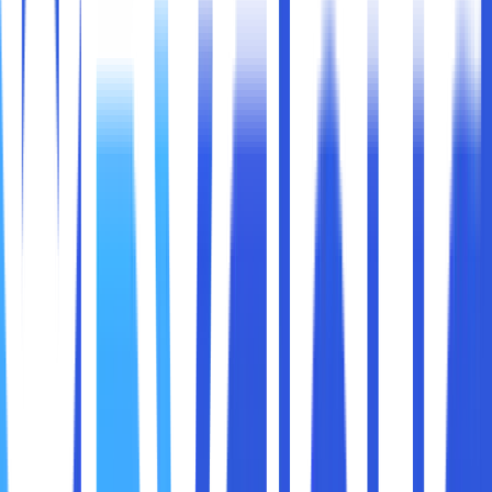
Di era digital saat ini, perangkat yang terhubung ke
internet semakin banyak, mulai dari komputer, ponsel,
hingga perangkat pintar seperti smart TV dan smart home
devices. Agar semua perangkat ini dapat berkomunikasi
dalam jaringan, setiap perangkat memiliki
MAC Address
yang unik. Tetapi, apa sebenarnya MAC Address itu, dan
bagaimana cara menemukannya di perangkat Anda?
Artikel ini akan membahas
pengertian MAC Address,
fungsinya dalam jaringan, serta cara menemukannya
di berbagai perangkat.
MAC Address (Media Access Control Address)
adalah
alamat unik yang diberikan pada kartu jaringan (NIC -
Network Interface Card) sebuah perangkat untuk
mengidentifikasinya dalam jaringan. Setiap perangkat