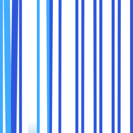
Pergi ke tab
Hardware
, di mana MAC Address
akan terlihat.
c. Cara Menemukan MAC Address di Android
Buka Pengaturan (Settings).
Pilih
Tentang Ponsel (About Phone).
Pilih
Status
atau
Informasi Perangkat.
Cari
Wi-Fi MAC Address
atau
Bluetooth MAC
Address.
d. Cara Menemukan MAC Address di iPhone/iPad
Buka Pengaturan (Settings).
Pilih
General
→
About.
Scroll ke bawah hingga menemukan
Wi-Fi Address
,
yang merupakan MAC Address perangkat.
e. Cara Menemukan MAC Address di Router
Melalui Stiker pada Router: