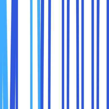
ipconfig /all
Cari bagian
Physical Address
yang biasanya
berbentuk seperti
00-1A-2B-3C-4D-5E
.
Melalui Pengaturan (Settings):
Buka
Settings
(
).
Windows + I
Pilih
Network & Internet
→
Wi-Fi
atau
Ethernet
.
Klik
Properties
, lalu scroll ke bawah untuk
menemukan
Physical Address (MAC)
.
b. Cara Menemukan MAC Address di MacOS
Melalui Terminal:
Buka
Terminal
(
, ketik Terminal).
Cmd + Space
Ketik perintah berikut:
ifconfig en0 | grep
ether
MAC Address akan muncul dalam format
xx:xx:xx:xx:xx
:xx
.
Melalui System Preferences:
Buka
System Preferences
→
Network
.
Pilih jaringan yang digunakan dan klik
Advanced
.