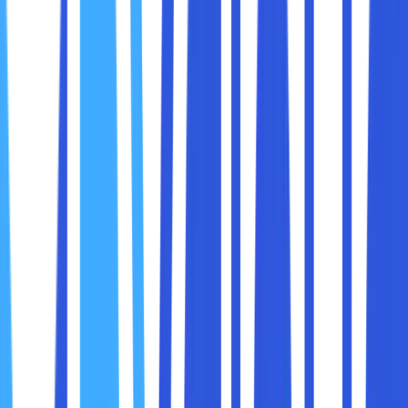
yang dapat terhubung ke internet atau jaringan lokal
memiliki MAC Address yang berbeda, sehingga
memungkinkan router dan switch untuk mengenali serta
mengarahkan data ke perangkat yang benar.
MAC Address terdiri dari
12 digit heksadesimal
(0-9 dan
A-F) yang biasanya dikelompokkan dalam format seperti:
00:1A:2B:3C:4D:5E
atau
00-1A-2B-3C-4D-5E
Setiap bagian dari MAC Address memiliki arti tertentu:
Enam digit pertama
menunjukkan
ID manufaktur
perangkat
(Organizationally Unique Identifier - OUI).
Enam digit terakhir
adalah
identitas unik
perangkat
yang diberikan oleh produsen.
MAC Address berperan penting dalam komunikasi jaringan.
Beberapa fungsi utamanya adalah: