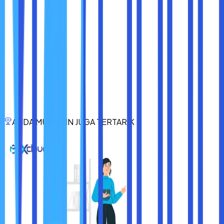
Dinamis, dapat
berubah
Statis, tidak berubah
tergantung dari
Sifat
kecuali diganti secara
penyedia
manual.
layanan
internet.
4 blok angka
12 digit heksadesimal
(IPv4) atau
Bentuk
(ex:
string lebih
00:1A:2B:3C:4D:5E).
panjang (IPv6).
Internet dan
ANDA MUNGKIN JUGA TERTARIK
Digunakan
Router dan switch
komunikasi
oleh
dalam jaringan lokal.
global antar
perangkat.