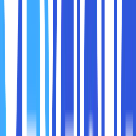
1. Mengidentifikasi Perangkat dalam Jaringan
Karena setiap perangkat memiliki MAC Address unik, router
dan switch dapat mengenali perangkat mana yang
mengakses jaringan.
2. Mengatur Keamanan Jaringan
Banyak router WiFi memiliki fitur
MAC filtering
, yang
memungkinkan hanya perangkat dengan MAC
Address tertentu yang bisa terhubung.
MAC Address juga digunakan dalam sistem keamanan
untuk mendeteksi perangkat yang tidak dikenal di
dalam jaringan.
3. Memfasilitasi Komunikasi Antar Perangkat
Ketika sebuah perangkat ingin mengirim data ke perangkat
lain dalam jaringan,
MAC Address digunakan untuk
menentukan tujuan data tersebut
sebelum dikirimkan
melalui alamat IP.