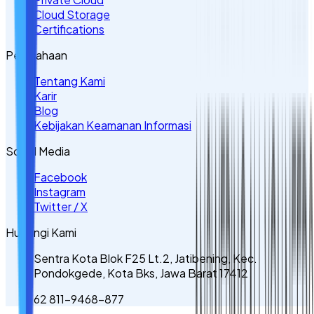
Cloud Storage
Certifications
Perusahaan
Tentang Kami
Karir
Blog
Kebijakan Keamanan Informasi
Sosial Media
Facebook
Instagram
Twitter / X
Hubungi Kami
Sentra Kota Blok F25 Lt.2, Jatibening, Kec.
Pondokgede, Kota Bks, Jawa Barat 17412
62 811-9468-877