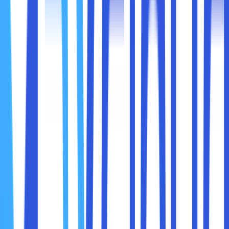
4. Digunakan dalam DHCP (Dynamic Host
Configuration Protocol)
Server DHCP menggunakan MAC Address untuk
memberikan alamat IP dinamis kepada perangkat yang
terhubung ke jaringan.
Menemukan MAC Address sangat mudah dan dapat
dilakukan di berbagai perangkat seperti komputer, ponsel,
dan router. Berikut adalah beberapa cara untuk
menemukannya:
a. Cara Menemukan MAC Address di Windows
Gunakan Command Prompt (CMD):
Tekan
, ketik
cmd
, lalu tekan
Enter
.
Windows + R
Ketik perintah berikut: