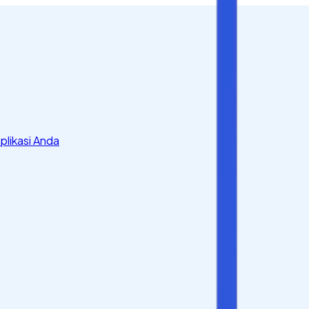
plikasi Anda