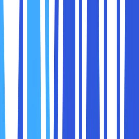
Gunakan kotak pencarian di bagian atas untuk
mencari
“Reader Mode”
.
Ubah pengaturannya dari
Default
menjadi
Enabled
.
Klik
Relaunch
untuk me-restart Chrome.
Cara Menggunakan Mode Pembaca
Setelah diaktifkan, buka situs berita yang ingin Anda
baca.
Klik ikon
Mode Pembaca
di bilah alamat (biasanya
berbentuk lembaran kertas).
Artikel akan muncul dalam tampilan yang lebih bersih
tanpa iklan.
Jika Mode Pembaca tidak tersedia atau tidak cukup
efektif, Anda bisa menggunakan ekstensi pemblokir iklan.
Ada banyak ekstensi Chrome yang dapat digunakan untuk
menghilangkan iklan di situs berita.