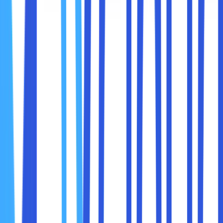
chrome.google.com/webstore
.
Ketik nama ekstensi yang ingin Anda gunakan
(misalnya,
AdBlock
).
Klik
Add to Chrome
atau
Tambahkan ke Chrome
.
Klik
Add Extension
dan tunggu hingga proses
pemasangan selesai.
Setelah terinstal, ekstensi akan mulai bekerja secara
otomatis.
Mode Incognito di Google Chrome memungkinkan Anda
menjelajah tanpa menyimpan riwayat pencarian atau
cookie. Jika dikombinasikan dengan ekstensi pemblokir
iklan, Anda dapat meningkatkan privasi serta menghindari
iklan yang berbasis pelacakan.
Cara Mengaktifkan Pemblokir Iklan di Mode Incognito
Buka Chrome dan klik ikon
Ekstensi
(ikon puzzle di