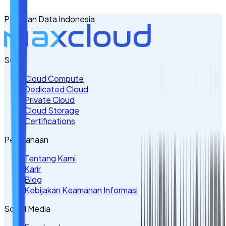
PT Awan Data Indonesia
Tulis Kebutuhan Anda di Sini
Servis
Cloud Compute
Dedicated Cloud
Private Cloud
Cloud Storage
Certifications
Perusahaan
Tentang Kami
Karir
Blog
Kebijakan Keamanan Informasi
Sosial Media