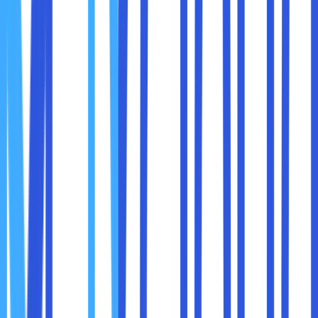
kanan atas).
Klik
Manage Extensions
atau
Kelola Ekstensi
.
Pilih ekstensi pemblokir iklan yang telah Anda instal.
Gulir ke bawah dan aktifkan
Allow in Incognito
atau
Izinkan di Mode Penyamaran
.
Sekarang, saat Anda menggunakan Mode Incognito,
iklan akan tetap diblokir.
Jika Anda ingin solusi yang bekerja di seluruh perangkat
tanpa harus menginstal ekstensi, Anda bisa menggunakan
layanan
DNS Pemblokir Iklan
. Dengan mengubah
pengaturan DNS, Anda bisa secara otomatis memblokir
iklan di semua situs yang Anda kunjungi.
Beberapa DNS Pemblokir Iklan yang Bisa Dicoba
AdGuard DNS
: 94.140.14.14 dan 94.140.15.15
Cloudflare 1.1.1.1 for Families
: 1.1.1.2 dan 1.0.0.2
NextDNS
: Bisa dikonfigurasi sendiri untuk memblokir