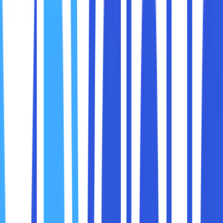
Dalam artikel ini, kita akan membahas berbagai cara untuk
menghilangkan iklan dari situs berita saat menggunakan
Google Chrome, baik dengan menggunakan fitur bawaan,
ekstensi pihak ketiga, maupun metode lainnya.
Mode Pembaca adalah fitur yang memungkinkan Anda
membaca artikel tanpa gangguan elemen-elemen yang
tidak relevan seperti iklan, sidebar, dan elemen interaktif
lainnya. Meskipun fitur ini tidak selalu aktif secara default,
Anda bisa mengaktifkannya dengan langkah-langkah
berikut:
Cara Mengaktifkan Mode Pembaca di Chrome
Buka Google Chrome di komputer Anda.
Ketik
chrome://flags/
di bilah alamat dan tekan
Enter
.