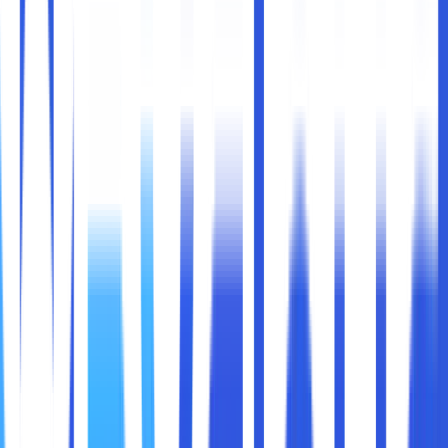
Di era digital ini, membaca berita menjadi lebih mudah dan
cepat berkat kehadiran internet. Namun, pengalaman
membaca sering kali terganggu oleh banyaknya iklan yang
muncul di situs berita. Iklan ini tidak hanya mengganggu,
tetapi juga bisa memperlambat kinerja browser,
menghabiskan data internet, dan dalam beberapa kasus,
membawa risiko keamanan seperti malware atau tracking
yang tidak diinginkan.
Google Chrome, sebagai salah satu browser paling populer
di dunia, menawarkan berbagai fitur dan ekstensi yang bisa
membantu Anda membaca berita tanpa gangguan iklan.