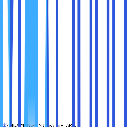
Google News
– Menyediakan ringkasan berita tanpa
banyak iklan.
Feedly
– Mengumpulkan berita dari berbagai sumber
dalam tampilan yang bersih.
Apple News+ atau Google News Showcase
–
Layanan berbayar yang menawarkan berita tanpa
gangguan iklan.
Menghilangkan iklan saat membaca berita di Google
Chrome bisa dilakukan dengan berbagai cara, mulai dari
mengaktifkan Mode Pembaca, menginstal ekstensi
pemblokir iklan, menggunakan DNS pemblokir iklan, hingga
berlangganan layanan berita bebas iklan. Dengan metode-
metode ini, Anda bisa menikmati pengalaman membaca
yang lebih nyaman, cepat, dan bebas gangguan.
Dengan memilih solusi yang sesuai dengan kebutuhan
Anda, kini membaca berita bisa menjadi lebih
ANDA MUNGKIN JUGA TERTARIK