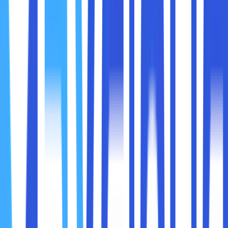
Ekstensi Pemblokir Iklan yang Direkomendasikan
Berikut adalah beberapa ekstensi pemblokir iklan terbaik
yang bisa Anda gunakan di Google Chrome:
AdBlock
– Salah satu ekstensi paling populer yang
dapat memblokir hampir semua jenis iklan.
uBlock Origin
– Lebih ringan dan efisien
dibandingkan AdBlock, dengan pengaturan yang
lebih fleksibel.
AdGuard AdBlocker
– Selain memblokir iklan, juga
melindungi privasi dengan mencegah pelacakan
online.
Ghostery
– Selain menghilangkan iklan, ekstensi ini
juga memblokir pelacak yang mengumpulkan data
pengguna.
Cara Menginstal Ekstensi Pemblokir Iklan
Buka
Chrome Web Store
di