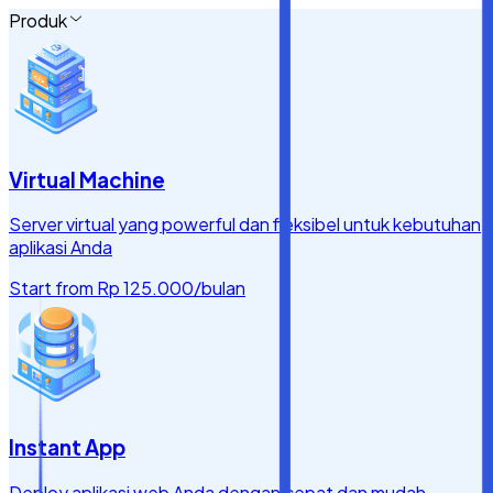
Produk
Virtual Machine
Server virtual yang powerful dan fleksibel untuk kebutuhan
aplikasi Anda
Start from
Rp 125.000
/bulan
Instant App
Deploy aplikasi web Anda dengan cepat dan mudah