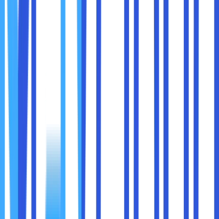
iklan dan pelacak tertentu.
Cara Mengubah DNS di Chrome (Windows 10/11)
Buka
Settings
→
Network & Internet
→
Change
Adapter Options
.
Klik kanan pada jaringan yang digunakan, lalu pilih
Properties
.
Pilih
Internet Protocol Version 4 (TCP/IPv4)
dan
klik
Properties
.
Pilih
Use the following DNS server addresses
.
Masukkan DNS pemblokir iklan pilihan Anda.
Klik
OK
dan restart koneksi internet Anda.
Google AMP (Accelerated Mobile Pages) adalah teknologi
yang memungkinkan halaman berita dimuat lebih cepat
dengan meminimalisir elemen-elemen berat, termasuk iklan