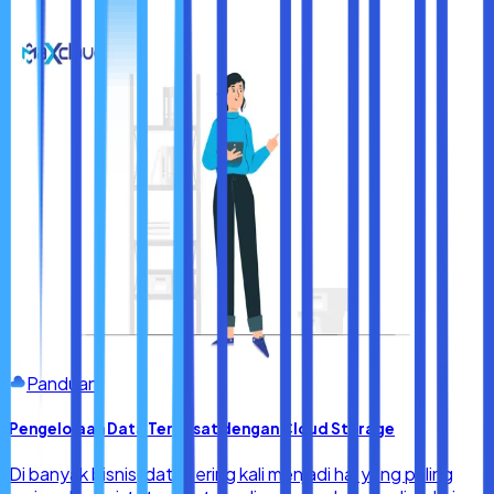
menyenangkan tanpa harus berhadapan dengan iklan yang
mengganggu. Selamat mencoba dan nikmati pengalaman
membaca yang lebih baik!
Panduan