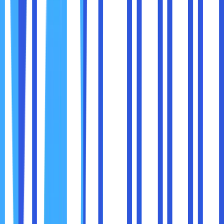
yang mengganggu.
Cara Menggunakan Google AMP di Chrome
Gunakan perangkat mobile dan buka
Google
Search
.
Cari berita yang ingin Anda baca.
Jika tersedia, pilih hasil pencarian yang memiliki ikon
petir (⚡) – ini adalah halaman AMP.
Halaman akan terbuka dengan lebih cepat dan lebih
sedikit iklan.
Beberapa layanan berbayar menawarkan pengalaman
membaca berita tanpa iklan. Jika Anda sering membaca
berita dari satu sumber tertentu, mungkin layak untuk
mempertimbangkan berlangganan.
Alternatif Berita Tanpa Iklan