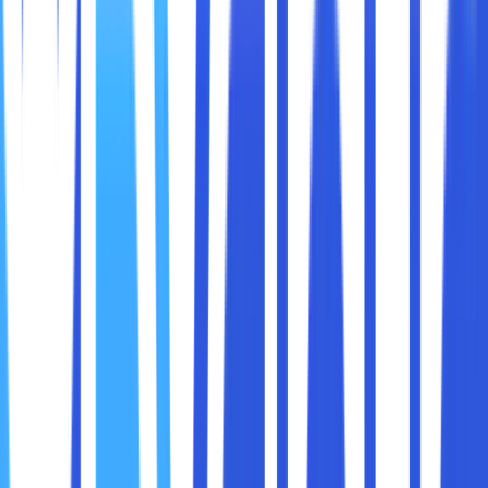
Hosting berbasis cloud bekerja dengan menyimpan data di
server jarak jauh yang dapat diakses melalui internet.
Meskipun ini memberikan fleksibilitas dan kemudahan
akses, model ini juga memperbesar risiko keamanan karena
data Anda tidak hanya berada di satu lokasi fisik. Ancaman
seperti
serangan DDoS (Distributed Denial of Service)
,
peretasan akun, malware, dan phishing menjadi lebih
mungkin terjadi.
Dampak dari Keamanan Hosting yang Lemah:
Kebocoran Data:
Informasi sensitif pelanggan atau
perusahaan dapat bocor ke pihak tidak bertanggung
jawab.
Kerugian Finansial:
Serangan siber dapat
menyebabkan downtime, kehilangan pelanggan, dan
biaya pemulihan yang besar.
Kerusakan Reputasi:
Pelanggan akan kehilangan
kepercayaan jika mereka merasa data mereka tidak