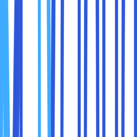
serangan siber atau kesalahan teknis.
Tips Backup:
Jadwalkan backup secara otomatis setiap hari atau
minggu.
Simpan backup di lokasi berbeda (misalnya, cloud lain
atau perangkat fisik).
Uji file backup Anda secara berkala untuk memastikan
dapat dipulihkan.
5. Lindungi Akun Anda dengan Firewall
Firewall berfungsi sebagai penghalang antara server Anda
dan ancaman eksternal, memfilter lalu lintas yang
mencurigakan dan mencegah akses tidak sah.
Jenis Firewall yang Dapat Digunakan:
Firewall Jaringan:
Melindungi seluruh jaringan
hosting cloud Anda.
Firewall Aplikasi Web (WAF):
Melindungi aplikasi
web Anda dari serangan seperti SQL injection atau