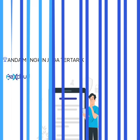
Hosting berbasis cloud adalah solusi yang luar biasa untuk
menyimpan dan mengelola data, tetapi keamanan harus
menjadi prioritas utama. Dengan mengikuti langkah-
langkah di atas, Anda dapat melindungi data Anda dari
ancaman siber dan memastikan bahwa website atau
aplikasi Anda tetap aman dan dapat diandalkan.
Keamanan adalah investasi, bukan pengeluaran.
Melindungi hosting cloud Anda berarti melindungi aset
ANDA MUNGKIN JUGA TERTARIK
digital, reputasi, dan kepercayaan pelanggan Anda.
Sudahkah Anda mengambil langkah untuk
memaksimalkan keamanan hosting cloud Anda?