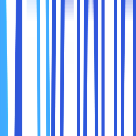
keamanan akun Anda.
3. Enkripsi Data Anda
Enkripsi adalah salah satu cara terbaik untuk melindungi
data sensitif. Data yang dienkripsi tidak dapat dibaca oleh
pihak ketiga tanpa kunci dekripsi yang sesuai.
Langkah-langkah Enkripsi:
Pastikan data Anda dienkripsi saat transit (data in
transit) dan saat disimpan (data at rest).
Gunakan protokol
SSL/TLS
untuk melindungi data
yang dikirim melalui internet.
Pilih penyedia cloud hosting yang menawarkan
enkripsi otomatis sebagai bagian dari layanannya.
4. Pastikan Backup Data Secara Berkala
Backup adalah langkah penting untuk memastikan Anda
memiliki salinan data jika terjadi kehilangan data akibat