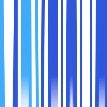
tanggal lahir atau nama.
Gunakan
password manager
untuk mengelola kata
sandi Anda dengan aman.
Ubah kata sandi secara berkala, terutama untuk akun
admin hosting Anda.
2. Aktifkan Autentikasi Multi-Faktor (MFA)
Autentikasi multi-faktor (MFA) adalah lapisan keamanan
tambahan yang memerlukan verifikasi identitas kedua,
seperti kode OTP yang dikirim ke ponsel Anda.
Keuntungan MFA:
Mencegah akses tidak sah meskipun kata sandi Anda
dicuri.
Memberikan perlindungan ekstra untuk akun hosting
Anda.
Cara Mengaktifkan:
Sebagian besar penyedia cloud
hosting, seperti AWS, Google Cloud, atau Azure,
menawarkan opsi MFA. Aktifkan fitur ini melalui pengaturan