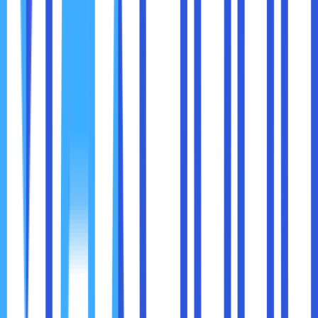
Cara mengenali email phishing.
Pentingnya menggunakan kata sandi yang kuat.
Langkah-langkah aman untuk mengakses server
cloud.
10. Gunakan Solusi Keamanan Tambahan
Selain langkah-langkah di atas, ada solusi tambahan yang
dapat membantu meningkatkan keamanan cloud hosting
Anda.
Beberapa Contoh:
VPN (Virtual Private Network):
Untuk mengenkripsi
koneksi Anda saat mengakses server.
Antivirus dan Anti-Malware:
Untuk melindungi
perangkat Anda dari perangkat lunak berbahaya.
DDoS Protection:
Untuk melindungi server Anda
dari serangan DDoS yang bertujuan untuk membuat
website Anda tidak dapat diakses.
Kesimpulan