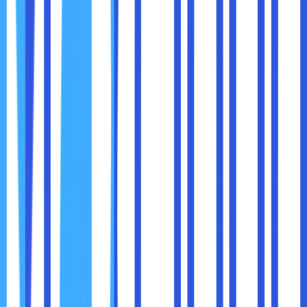
Menawarkan fitur keamanan bawaan seperti SSL,
enkripsi data, dan firewall.
Memiliki reputasi baik dan ulasan positif dari
pengguna lain.
Memberikan dukungan teknis 24/7 untuk membantu
Anda jika terjadi masalah.
Contoh Penyedia Hosting Terpercaya:
Amazon Web Services (AWS)
Google Cloud Platform (GCP)
Microsoft Azure
DigitalOcean
9. Edukasi Tim Anda Tentang Keamanan
Jika Anda bekerja dalam tim, pastikan semua anggota
memahami pentingnya keamanan data. Kesalahan manusia
adalah salah satu penyebab utama kebocoran data.
Materi Edukasi yang Dapat Diberikan: