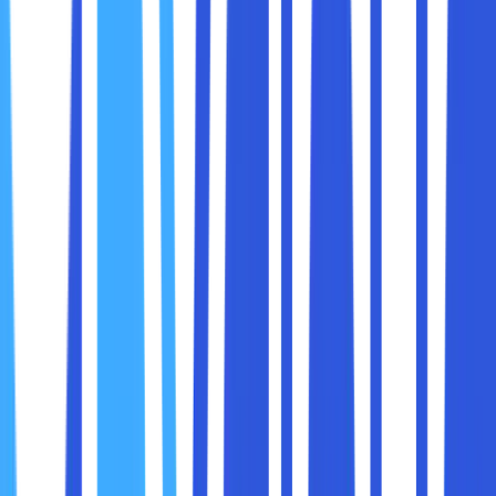
aman.
Karena itulah, keamanan hosting berbasis cloud harus
menjadi prioritas utama.
Untuk memastikan data Anda tetap aman di cloud, berikut
adalah beberapa langkah yang dapat Anda ambil:
1. Gunakan Kata Sandi yang Kuat dan Unik
Kata sandi adalah garis pertahanan pertama terhadap
peretas. Namun, banyak pengguna masih menggunakan
kata sandi yang lemah dan mudah ditebak.
Tips:
Gunakan kombinasi huruf besar, huruf kecil, angka,
dan simbol.
Hindari menggunakan informasi pribadi seperti