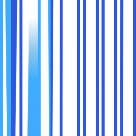
Banyak serangan siber berhasil karena sistem atau aplikasi
menggunakan versi yang sudah usang dan rentan
terhadap eksploitasi.
Tips Pembaruan:
Aktifkan pembaruan otomatis untuk sistem operasi
server dan aplikasi Anda.
Pastikan plugin, tema, atau alat lain yang digunakan di
website Anda selalu diperbarui ke versi terbaru.
Hapus aplikasi atau plugin yang tidak lagi digunakan
untuk mengurangi risiko.
8. Pilih Penyedia Cloud Hosting yang Terpercaya
Tidak semua penyedia cloud hosting menawarkan tingkat
keamanan yang sama. Memilih penyedia yang terpercaya
adalah langkah penting untuk melindungi data Anda.
Ciri Penyedia Hosting yang Baik: