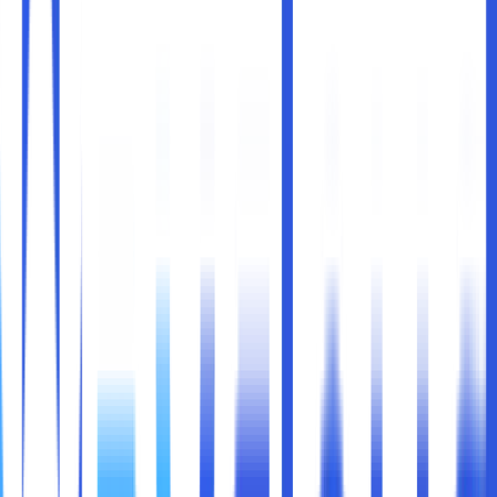
Di era digital saat ini,
hosting berbasis cloud
telah
menjadi pilihan utama bagi banyak bisnis dan individu.
Teknologi cloud menawarkan fleksibilitas, skalabilitas, dan
efisiensi yang sulit disaingi oleh solusi hosting tradisional.
Namun, dengan semua keunggulan tersebut, hosting
berbasis cloud tetap memiliki tantangan tersendiri,
terutama dalam hal
keamanan
. Dengan data yang
tersimpan secara online, ancaman seperti peretasan,
kebocoran data, dan serangan siber menjadi perhatian
utama.
Oleh karena itu, sangat penting bagi pemilik website dan
bisnis yang menggunakan cloud hosting untuk memahami
bagaimana melindungi data mereka dari ancaman
keamanan. Di bawah ini kami akan memberikan
tips
memaksimalkan keamanan hosting berbasis cloud
,
sehingga Anda dapat menjaga data Anda tetap aman dan
melindungi reputasi bisnis Anda.