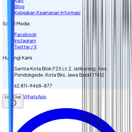
Karir
Blog
Kebijakan Keamanan Informasi
Sosial Media
Facebook
Instagram
Twitter / X
Hubungi Kami
Sentra Kota Blok F25 Lt.2, Jatibening, Kec.
Pondokgede, Kota Bks, Jawa Barat 17412
62 811-9468-877
WhatsApp
Live Chat