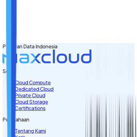
Nama
Email
No. Handphone
+62
PT Awan Data Indonesia
Tulis Kebutuhan Anda di Sini
Servis
Cloud Compute
Dedicated Cloud
Private Cloud
Cloud Storage
Certifications
Perusahaan
Tentang Kami