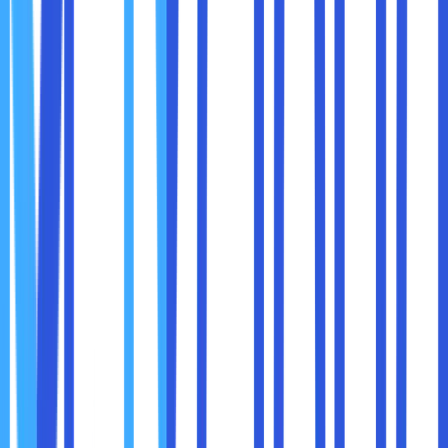
cross-site scripting (XSS).
Sebagian besar penyedia hosting berbasis cloud sudah
menawarkan firewall bawaan. Pastikan fitur ini diaktifkan
dan dikonfigurasi dengan benar.
6. Pantau Aktivitas Server Anda
Memantau aktivitas server secara real-time memungkinkan
Anda mendeteksi dan merespons ancaman sebelum
menjadi masalah besar.
Cara Memantau:
Gunakan alat monitoring yang disediakan oleh
penyedia cloud hosting, seperti Amazon CloudWatch
atau Google Cloud Operations.
Perhatikan aktivitas yang mencurigakan, seperti login
dari lokasi yang tidak biasa atau lonjakan lalu lintas
yang tiba-tiba.
7. Perbarui Sistem dan Aplikasi Anda