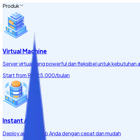
Produk
Virtual Machine
Server virtual yang powerful dan fleksibel untuk kebutuhan a
Start from
Rp 125.000
/bulan
Instant App
Deploy aplikasi web Anda dengan cepat dan mudah