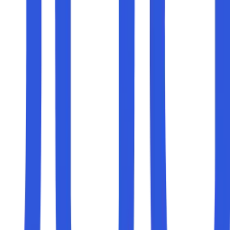
ja, menonton film, atau bermain game, internet yang
ernet (ISP), ada baiknya memahami penyebab umum dan cara
inya
, sehingga Anda dapat menikmati pengalaman