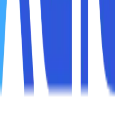
irkabel, dapat mengganggu sinyal Wi-Fi.
bat koneksi internet dengan menghabiskan bandwidth untuk ak
lambat, dapat menyebabkan internet terasa lambat.
ba untuk mengatasi masalah koneksi internet lambat:
estart router atau modem dapat memperbaiki gangguan semen