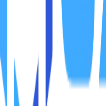
Peralatan elektronik lain, seperti microwave atau telepon n
6. Malware atau Virus
Infeksi malware atau virus pada perangkat dapat memperlam
7. Pengaturan Jaringan yang Salah
Konfigurasi jaringan yang tidak optimal, seperti DNS yang 
Berikut adalah langkah-langkah praktis yang dapat Anda co
1. Restart Router dan Modem
Kadang-kadang, solusi termudah adalah yang terbaik. Mer
Langkah-Langkah: