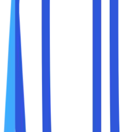
ng menjengkelkan di era digital. Baik saat Anda sedang beker
Anda. Namun, sebelum Anda marah pada penyedia layanan int
ksi internet lambat
serta
tips dan trik untuk mengatas