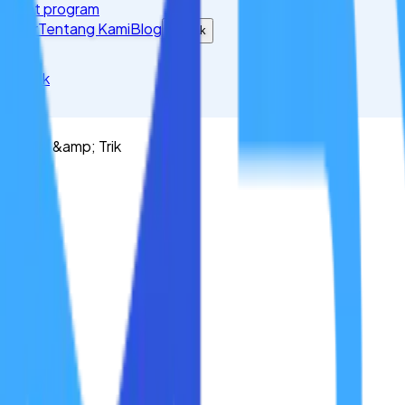
Lihat program
Fitur
Tentang Kami
Blog
Kontak
Masuk
Tips &amp; Trik