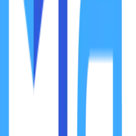
Koneksi internet yang lambat adalah salah satu masalah pali
tersendat dapat mengganggu aktivitas dan produktivitas 
mengatasi masalah ini.
Dalam artikel ini, kita akan membahas
penyebab utama kone
berselancar di dunia maya tanpa hambatan.