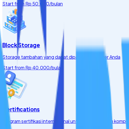
Start from
Rp 50.000
/bulan
Block Storage
Storage tambahan yang dapat dipasang ke server Anda
Start from
Rp 40.000
/bulan
Certifications
Program sertifikasi internasional untuk meningkatkan kompet