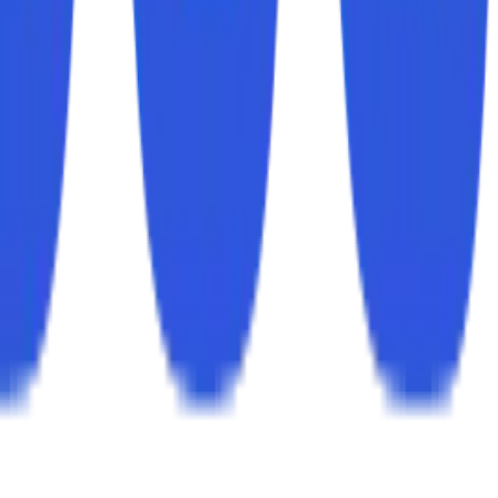
tivitas yang tidak diinginkan.
tara pada jaringan.