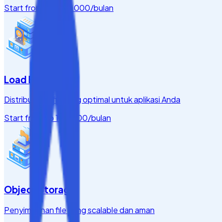
Start from
Rp 200.000
/bulan
Load Balancer
Distribusi traffic yang optimal untuk aplikasi Anda
Start from
Rp 150.000
/bulan
Object Storage
Penyimpanan file yang scalable dan aman