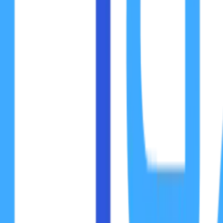
Koneksi internet yang lambat bisa disebabkan oleh berbaga
1. Gangguan Jaringan dari ISP
Penyedia layanan internet mungkin mengalami gangguan teknis
2. Jarak dari Router Wi-Fi
Jika perangkat Anda terlalu jauh dari router, kekuatan siny
3. Perangkat Kuno atau Tidak Kompatibel
Router atau modem lama mungkin tidak mendukung kecepata
kecepatan jaringan.
4. Penggunaan Bandwidth Berlebih
Jika ada banyak perangkat yang terhubung ke jaringan Wi-
5. Gangguan Sinyal