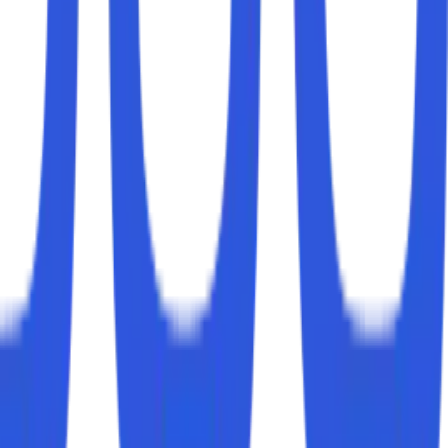
anan. Berikut beberapa penyebab utamanya:
apasitas pada jam sibuk (peak hours).
t.
top atau ponsel juga memengaruhi kemampuan menerima
neksi bisa melambat.