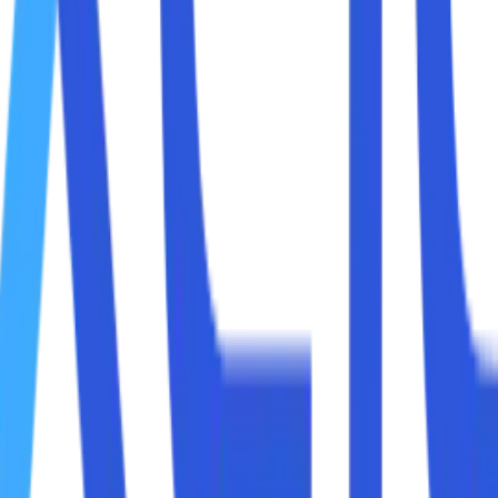
i faktor, baik dari sisi perangkat Anda maupun penyedia lay
, seperti perbaikan jaringan, pemeliharaan rutin, atau overk
al Wi-Fi bisa melemah, yang berdampak pada kecepatan interne
n internet modern. Selain itu, perangkat Anda seperti lap
Fi dan mengunduh atau streaming video secara bersamaan, ko