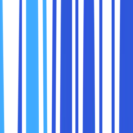
Cookies adalah file kecil yang dibuat oleh situs web untuk
menyimpan informasi tentang aktivitas pengguna. Cookies
sering digunakan untuk:
Menyimpan preferensi pengguna (seperti
pengaturan bahasa atau tema).
Mengingat status login.
Melacak aktivitas pengguna untuk tujuan analitik atau
pemasaran.
Meskipun cache dan cookies memiliki manfaat, ada
beberapa alasan mengapa Anda perlu menghapusnya
secara berkala:
1. Memperbaiki Masalah pada Situs Web
Cache dan cookies yang sudah usang dapat
menyebabkan situs web tidak berfungsi dengan benar,