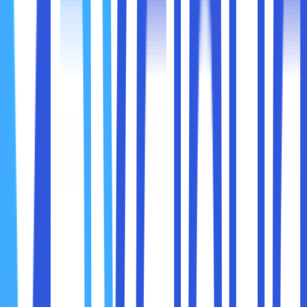
Cache dan cookies yang terlalu banyak dapat
memperlambat browser Anda. Menghapusnya secara rutin
membantu menjaga kecepatan dan efisiensi browser.
Berikut adalah langkah-langkah praktis untuk menghapus
cache dan cookies di Google Chrome:
1. Menghapus Cache dan Cookies Melalui Menu
Pengaturan
Langkah-Langkah:
Buka Google Chrome:
Pastikan Anda membuka browser Chrome di
perangkat Anda.
Akses Menu Pengaturan:
Klik ikon tiga titik vertikal di pojok kanan atas