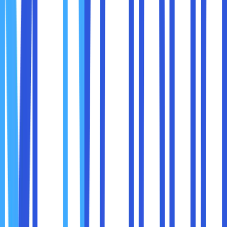
Tertentu
Jika Anda hanya ingin menghapus cache dan cookies dari
situs tertentu, ikuti langkah berikut:
Langkah-Langkah:
Buka Situs Terkait di Chrome:
Kunjungi situs yang ingin Anda hapus cache dan
cookies-nya.
Akses Pengaturan Situs:
Klik ikon gembok atau tanda informasi di
sebelah kiri alamat situs di bilah URL.
Pilih
Site settings
(Pengaturan situs).
Hapus Data Situs:
Klik opsi
Clear data
(Hapus data) untuk
menghapus cache dan cookies dari situs
tersebut.
3. Menggunakan Shortcut Keyboard