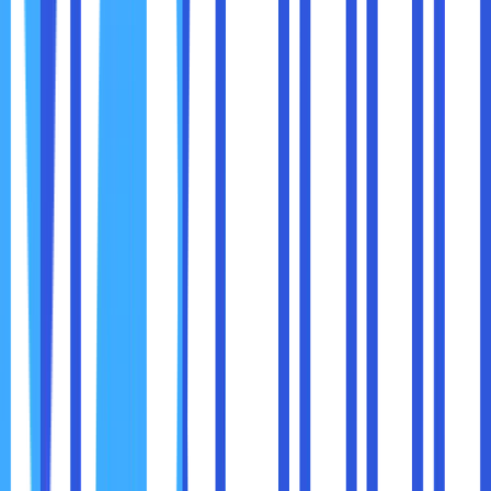
Menekan
Ctrl + Shift + N
(Windows) atau
Command + Shift + N
(Mac).
2. Atur Penghapusan Otomatis
Anda dapat mengatur Chrome untuk menghapus cookies
dan data situs secara otomatis saat browser ditutup:
Masuk ke
Settings > Privacy and Security >
Cookies and other site data
.
Aktifkan opsi
Clear cookies and site data when
you close all windows
(Hapus cookies dan data
situs saat Anda menutup semua jendela).
3. Instal Ekstensi Keamanan
Gunakan ekstensi browser seperti
Click&Clean
atau
CCleaner
untuk mengelola cache dan cookies secara
otomatis.
4. Periksa dan Kelola Cookies