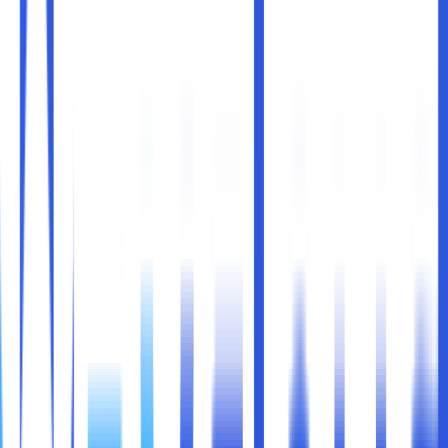
Setiap kali Anda menjelajahi internet, browser seperti
Google Chrome menyimpan data dari situs web yang Anda
kunjungi dalam bentuk
cache
dan
cookies
. Data ini
berguna untuk mempercepat akses ke situs web yang
sering Anda kunjungi dan menyimpan preferensi pengguna
seperti login atau pengaturan bahasa. Namun, seiring
waktu, cache dan cookies yang menumpuk dapat
memperlambat browser Anda atau bahkan menyebabkan
masalah pada tampilan dan fungsi situs web tertentu.
Dalam artikel ini, kita akan membahas apa itu cache dan
cookies, mengapa Anda perlu menghapusnya secara