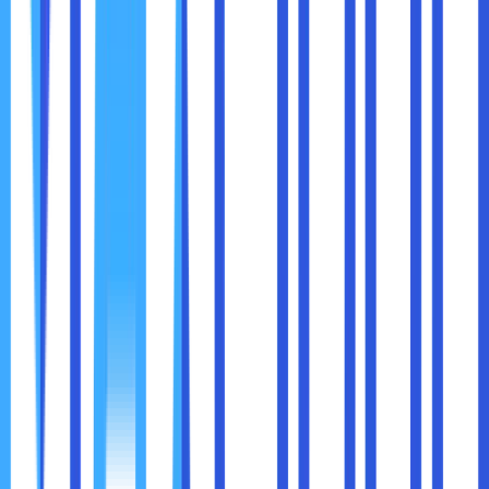
Jika Anda tidak ingin menghapus semua cookies, Anda bisa
memeriksa dan mengelola cookies secara manual melalui:
Settings > Privacy and Security > Cookies and
other site data > See all cookies and site data
.
Kehilangan Data Login:
Menghapus cookies akan
membuat Anda keluar dari situs yang sebelumnya
Anda login. Pastikan Anda mengingat username dan
password sebelum menghapus cookies.
Penghapusan Tidak Dapat Dikembalikan:
Data
yang dihapus tidak dapat dikembalikan. Jika Anda
membutuhkan data tertentu, pastikan untuk
mencadangkannya terlebih dahulu.
Cache Tidak Selalu Perlu Dihapus:
Cache berguna
untuk mempercepat akses ke situs web. Hapus
cache hanya jika diperlukan, seperti ketika situs web
tidak berfungsi dengan baik.