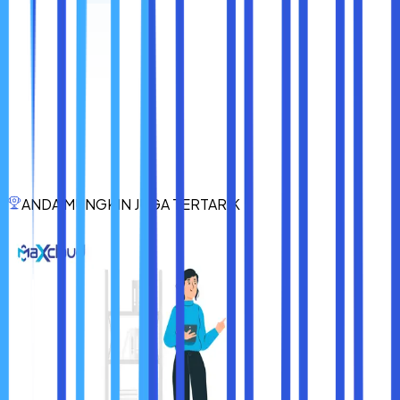
Menghapus cache dan cookies di Google Chrome adalah
langkah sederhana namun penting untuk menjaga
performa browser, melindungi privasi Anda, dan
memperbaiki masalah pada situs web. Dengan mengikuti
langkah-langkah yang telah dijelaskan di atas, Anda dapat
dengan mudah membersihkan data browser Anda dan
memastikan pengalaman browsing yang lebih cepat dan
aman.
Ingatlah untuk rutin menghapus cache dan cookies
,
terutama jika Anda sering mengakses situs web yang
berbeda atau menggunakan perangkat bersama. Dengan
ANDA MUNGKIN JUGA TERTARIK
begitu, Anda tidak hanya melindungi privasi Anda, tetapi
juga menjaga Chrome tetap berjalan dengan optimal.
Selamat menjelajah dengan aman dan nyaman!