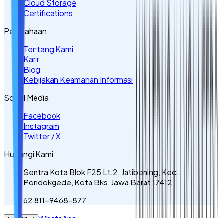
Cloud Storage
Certifications
Perusahaan
Tentang Kami
Karir
Blog
Kebijakan Keamanan Informasi
Sosial Media
Facebook
Instagram
Twitter / X
Hubungi Kami
Sentra Kota Blok F25 Lt.2, Jatibening, Kec.
Pondokgede, Kota Bks, Jawa Barat 17412
62 811-9468-877