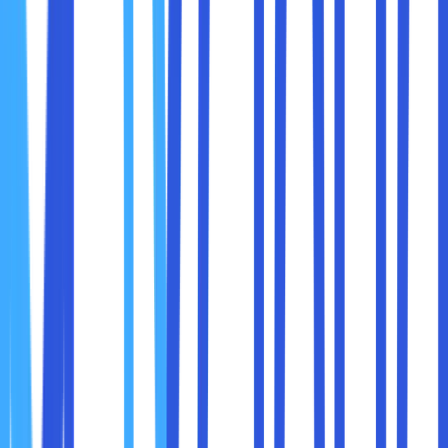
layar.
Pilih opsi
Settings
(Pengaturan).
Navigasi ke Privacy and Security:
Gulir ke bawah hingga menemukan bagian
Privacy and Security
(Privasi dan Keamanan).
Klik opsi
Clear browsing data
(Hapus data
penjelajahan).
Pilih Data yang Ingin Dihapus:
Di tab
Basic
:
Centang opsi
Cookies and other site
data
(Cookies dan data situs lainnya) dan
Cached images and files
(Gambar dan
file cache).
Anda juga dapat memilih rentang waktu di
bagian
Time range
(Rentang waktu), seperti
Last hour
(1 jam terakhir) atau
All time
(Sepanjang waktu).
Klik Clear Data:
Setelah memilih data yang ingin dihapus, klik
tombol
Clear data
(Hapus data).
2. Menghapus Cache dan Cookies untuk Situs