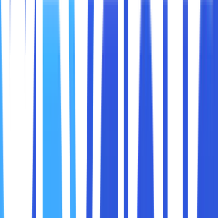
berkala, serta langkah-langkah praktis untuk melakukannya
di Google Chrome.
Cache
Cache adalah data sementara yang disimpan oleh browser
untuk mempercepat waktu muat situs web. Misalnya, jika
Anda sering mengunjungi sebuah situs, Chrome akan
menyimpan elemen seperti gambar, logo, atau file CSS dari
situs tersebut, sehingga tidak perlu mengunduhnya lagi
setiap kali Anda mengunjungi situs itu.
Fungsi Cache:
Mempercepat waktu muat situs web.
Mengurangi penggunaan data internet.
Cookies