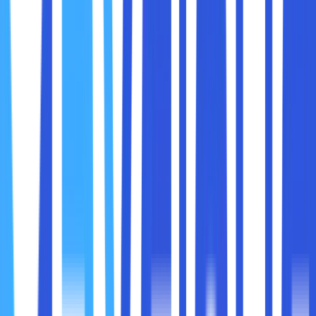
seperti:
Halaman tidak memuat dengan sempurna.
Login gagal meskipun Anda memasukkan kredensial
yang benar.
Perubahan terbaru pada situs web tidak terlihat.
2. Melindungi Privasi
Cookies dapat digunakan untuk melacak aktivitas Anda di
internet. Dengan menghapus cookies, Anda dapat
menjaga privasi Anda dari pihak ketiga yang mencoba
mengumpulkan data.
3. Mengosongkan Ruang Penyimpanan
Cache yang menumpuk dapat memakan ruang
penyimpanan di perangkat Anda, sehingga memengaruhi
kinerja browser dan perangkat secara keseluruhan.
4. Mempercepat Browser