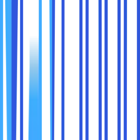
Jika Anda ingin cara yang lebih cepat, gunakan shortcut
keyboard berikut:
Buka Clear Browsing Data:
Tekan
Ctrl + Shift + Del
(Windows) atau
Command + Shift + Delete
(Mac).
Pilih Data yang Akan Dihapus:
Ikuti langkah seperti pada poin sebelumnya
untuk memilih rentang waktu dan jenis data.
Hapus Data:
Klik
Clear data
(Hapus data).
1. Gunakan Mode Incognito
Mode Incognito tidak menyimpan cache atau cookies,
sehingga cocok untuk browsing tanpa meninggalkan jejak.
Anda dapat membukanya dengan: