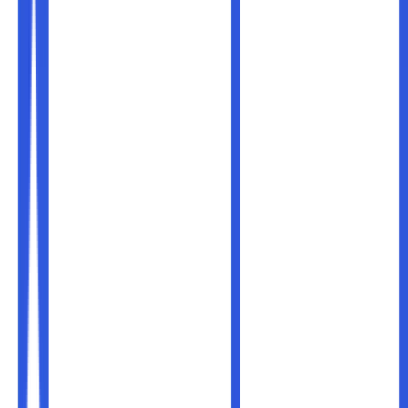
Di era digital, domain bukan hanya sebuah alamat website;
ia adalah identitas online yang merepresentasikan bisnis,