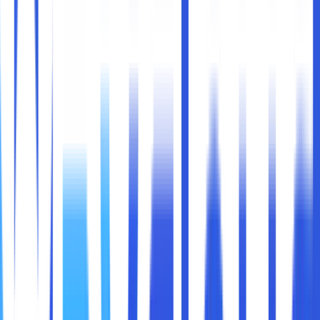
informasi penting, seperti data pelanggan atau
kredensial administrasi.
Potensi Manipulasi:
Peretas dapat mengubah
pengaturan DNS untuk mengarahkan pengunjung ke
situs berbahaya.
Kelemahan pada Pengelolaan:
Kelalaian dalam
melindungi akses domain, seperti menggunakan kata
sandi lemah, dapat menjadi celah.
Serangan Phishing:
Peretas dapat menggunakan
domain yang diretas untuk mengirimkan email
phishing kepada pengguna.
Berikut adalah langkah-langkah praktis untuk melindungi
domain Anda dari serangan siber:
1. Gunakan Registrar yang Terpercaya