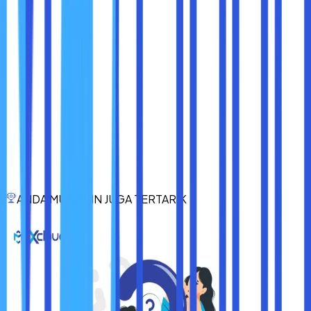
ancaman keamanan.
Domain adalah aset digital yang sangat berharga, dan
melindunginya dari serangan siber adalah langkah penting
untuk menjaga kepercayaan pengguna, reputasi bisnis,
dan kelangsungan operasional. Dengan langkah-langkah
seperti menggunakan registrar terpercaya, mengaktifkan
proteksi privasi WHOIS, menerapkan autentikasi dua
faktor, dan memastikan pengaturan DNS aman, Anda
dapat meminimalkan risiko serangan siber.
Ingat, keamanan domain bukanlah tugas sekali jalan.
Lakukan pemantauan rutin, perbarui informasi, dan tetap
waspada terhadap ancaman terbaru. Dengan pendekatan
proaktif, Anda dapat memastikan bahwa domain Anda
ANDA MUNGKIN JUGA TERTARIK
tetap aman dan terlindungi di dunia digital yang semakin
kompleks ini.
Selamat menjaga keamanan domain
Anda!