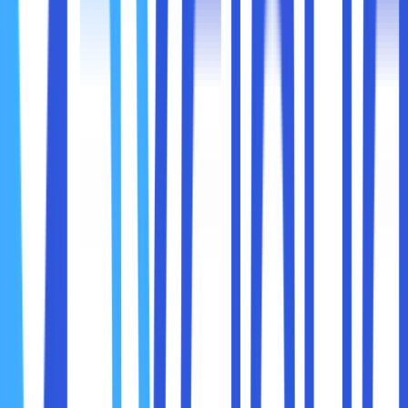
tambahan dengan mengharuskan verifikasi kedua setelah
memasukkan kata sandi. Ini membuat peretas lebih sulit
untuk mendapatkan akses ke akun domain Anda.
Cara Mengaktifkan:
Masuk ke akun registrar Anda.
Cari opsi
Two-Factor Authentication
di
pengaturan keamanan.
Gunakan aplikasi seperti Google Authenticator atau
Authy untuk kode 2FA.
6. Lindungi Pengaturan DNS
DNS (Domain Name System) adalah sistem yang
mengarahkan pengunjung ke website Anda. Jika DNS Anda
diretas, pengunjung dapat diarahkan ke situs berbahaya.
Langkah Melindungi DNS:
Aktifkan
DNSSEC (Domain Name System Security
Extensions):
Fitur ini mencegah manipulasi data