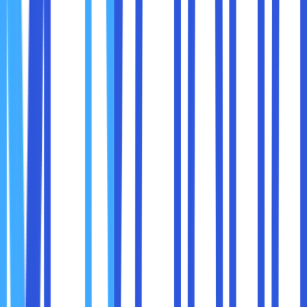
Alat Pemantauan DNS:
Untuk melacak perubahan
pada pengaturan DNS.
9. Gunakan Sertifikat SSL
Sertifikat SSL mengenkripsi data yang dikirimkan antara
browser pengguna dan server, melindungi informasi
sensitif seperti login atau data pembayaran. SSL juga
meningkatkan kepercayaan pengguna dengan
menampilkan ikon gembok di bilah alamat.
Cara Mendapatkan SSL:
Beberapa registrar atau penyedia hosting
menyediakan SSL gratis, seperti Let’s Encrypt.
Pastikan semua halaman di website Anda
menggunakan protokol HTTPS.
10. Perbarui Domain Sebelum Kadaluarsa
Domain yang tidak diperpanjang tepat waktu dapat
berisiko diambil alih oleh pihak ketiga. Untuk menghindari