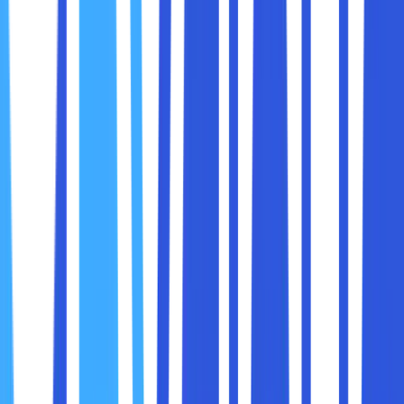
domain.
Cara Mengaktifkan:
Masuk ke akun registrar Anda dan cari opsi
domain
lock
.
Aktifkan fitur ini untuk mencegah transfer tanpa izin.
3. Gunakan Proteksi Privasi WHOIS
Informasi pribadi Anda, seperti nama, alamat, dan nomor
telepon, dapat diakses melalui database WHOIS jika tidak
dilindungi. Peretas sering menggunakan informasi ini untuk
serangan phishing atau pencurian identitas.
Solusi:
Aktifkan proteksi privasi WHOIS yang ditawarkan
oleh registrar Anda. Ini akan menyembunyikan
informasi pribadi Anda dari publik.
4. Gunakan Kata Sandi yang Kuat