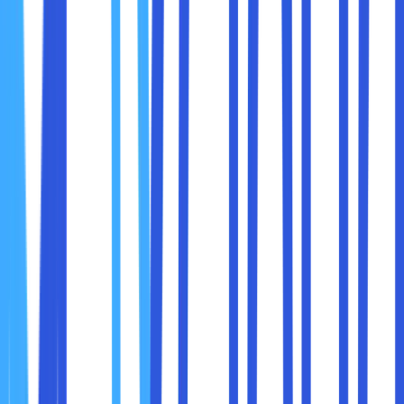
DNS.
Pastikan DNS hanya dapat diakses oleh akun dengan
otorisasi.
Lakukan audit rutin terhadap pengaturan DNS untuk
memastikan tidak ada perubahan mencurigakan.
7. Perbarui Informasi dan Kontak Domain
Pastikan informasi kontak domain Anda selalu terkini. Jika
ada perubahan pada email atau nomor telepon Anda,
segera perbarui informasi tersebut di registrar. Ini penting
untuk menerima pemberitahuan terkait keamanan atau
pembaruan domain.
8. Pantau Domain Anda secara Rutin
Pemantauan domain secara rutin membantu mendeteksi
aktivitas mencurigakan atau perubahan yang tidak sah.
Gunakan alat seperti:
Google Search Console:
Untuk memantau apakah
domain Anda terkena serangan atau spam.