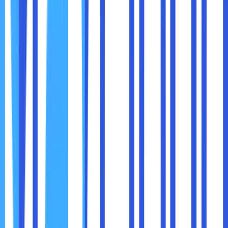
Peretas sering mengirimkan email palsu yang tampak
seperti berasal dari registrar Anda. Email ini biasanya
meminta Anda untuk mengklik tautan atau memberikan
informasi login.
Cara Menghindari:
Jangan pernah mengklik tautan di email yang
mencurigakan.
Verifikasi keaslian email dengan menghubungi
registrar secara langsung.
Gunakan plugin browser seperti uBlock Origin untuk
memblokir situs phishing.
13. Gunakan Layanan Keamanan Tambahan
Beberapa registrar menawarkan layanan keamanan
tambahan, seperti:
Proteksi Domain:
Melindungi domain Anda dari
transfer tidak sah.
Monitoring Malware:
Memindai website Anda dari