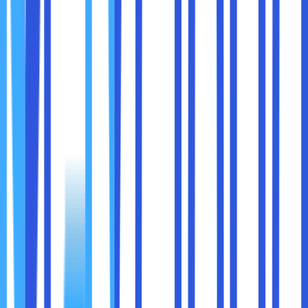
ini:
Gunakan fitur
auto-renewal
yang tersedia di
registrar Anda.
Pantau tanggal kedaluwarsa domain dan lakukan
perpanjangan beberapa bulan sebelum jatuh tempo.
11. Lindungi Email yang Terhubung dengan Domain
Email yang terhubung dengan akun domain sering menjadi
target utama serangan phishing. Pastikan email ini aman
dengan langkah berikut:
Aktifkan autentikasi dua faktor untuk akun email.
Gunakan penyedia email yang menawarkan fitur
keamanan tingkat lanjut.
Hindari menggunakan email domain untuk login di
platform atau layanan lain.
12. Waspadai Serangan Phishing