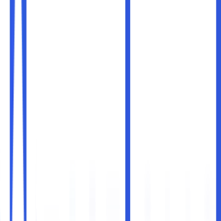
organisasi, atau bahkan diri Anda secara personal. Sebagai
bagian vital dari kehadiran online, domain sering menjadi
target serangan siber seperti peretasan, pencurian, atau
pembajakan. Serangan-serangan ini dapat menyebabkan
kerugian besar, mulai dari kehilangan data hingga rusaknya
reputasi.
Artikel ini akan membahas
cara melindungi domain dari
serangan siber
secara komprehensif, sehingga Anda
dapat menjaga keamanan domain Anda dan memberikan
kepercayaan kepada pengguna yang mengunjungi situs
Anda.
Domain sering menjadi target serangan karena merupakan
gerbang utama ke website Anda. Beberapa alasan utama
mengapa domain rentan terhadap ancaman siber meliputi:
Akses Data Sensitif:
Domain terhubung dengan