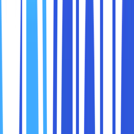
Pemilihan registrar (penyedia layanan pendaftaran domain)
adalah langkah pertama dalam melindungi domain Anda.
Registrar terpercaya menawarkan fitur keamanan
tambahan untuk melindungi domain Anda.
Apa yang Harus Diperhatikan:
Layanan keamanan seperti
kunci domain
(domain
locking) dan
proteksi privasi WHOIS
.
Reputasi baik dan dukungan pelanggan 24/7.
Riwayat layanan yang solid tanpa kasus kebocoran
data.
Tips:
Beberapa registrar populer dengan reputasi baik
adalah GoDaddy, Namecheap, dan Google Domains.
2. Aktifkan Kunci Domain (Domain Locking)
Kunci domain mencegah perubahan yang tidak sah pada
pengaturan domain, seperti transfer ke registrar lain. Fitur
ini memastikan bahwa hanya Anda yang dapat mengelola