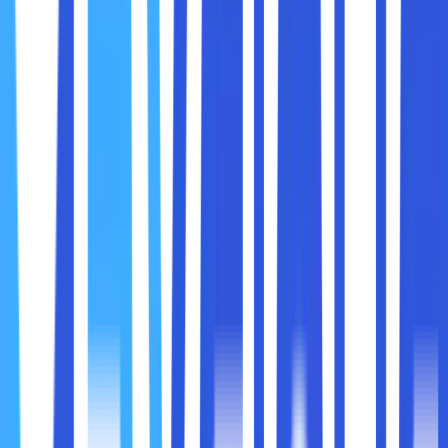
Kata sandi yang lemah adalah salah satu celah paling umum
yang dimanfaatkan oleh peretas. Untuk melindungi akun
domain Anda:
Tips Membuat Kata Sandi Kuat:
Gunakan kombinasi huruf besar, huruf kecil, angka,
dan simbol.
Hindari penggunaan informasi pribadi seperti nama
atau tanggal lahir.
Panjang kata sandi minimal 12 karakter.
Tambahan:
Gunakan
manajer kata sandi
seperti LastPass atau
1Password untuk menyimpan dan mengelola kata
sandi Anda dengan aman.
5. Aktifkan Autentikasi Dua Faktor (2FA)
Autentikasi dua faktor memberikan lapisan keamanan