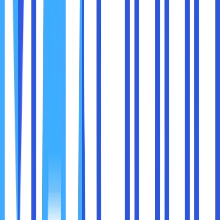
Misalnya, jika Wi-Fi sekolah memblokir media sosial, VPN
memungkinkan Anda mengaksesnya tanpa terdeteksi oleh
administrator jaringan.
Berikut adalah langkah-langkah sederhana untuk
menggunakan VPN:
Pilih Layanan VPN yang Andal
Pilih VPN yang
memiliki reputasi baik, seperti NordVPN, ExpressVPN,
atau Surfshark. Pastikan layanan tersebut memiliki
server di lokasi yang Anda butuhkan.
Unduh dan Instal Aplikasi VPN
Unduh aplikasi VPN
di perangkat Anda, baik itu komputer, ponsel, tablet,
atau router.
Pilih Server
Buka aplikasi VPN, lalu pilih server di
negara di mana konten yang ingin Anda akses
tersedia. Misalnya, pilih server di Inggris untuk