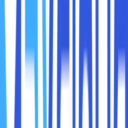
bekerja untuk membantu Anda mengakses konten yang
diblokir, manfaatnya, serta hal-hal yang perlu diperhatikan
saat menggunakan VPN untuk kebutuhan tersebut.
VPN, atau Virtual Private Network, adalah layanan yang
menciptakan koneksi aman antara perangkat Anda dan
internet. Dengan menggunakan VPN, aktivitas online Anda
dienkripsi, sehingga data yang dikirim dan diterima tetap
privat. Salah satu fitur utama VPN adalah kemampuannya
untuk
mengubah lokasi virtual Anda
, sehingga Anda
dapat mengakses konten yang dibatasi oleh wilayah
geografis atau kebijakan tertentu.
Pemblokiran konten di internet bisa disebabkan oleh
beberapa faktor, di antaranya: