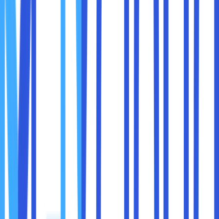
4. Hak Cipta atau Perjanjian Lisensi
Beberapa konten dibatasi aksesnya karena perjanjian
lisensi. Misalnya, sebuah acara TV mungkin hanya memiliki
hak tayang di negara tertentu.
VPN bekerja dengan cara
menyembunyikan alamat IP
asli Anda
dan menggantinya dengan alamat IP dari server
VPN yang terletak di lokasi lain. Proses ini memungkinkan
Anda "berpindah lokasi" secara virtual, sehingga dapat
mengakses konten yang biasanya tidak tersedia di wilayah
Anda.
1. Menyembunyikan Alamat IP
Setiap perangkat yang terhubung ke internet memiliki
alamat IP, yang mengidentifikasi lokasi geografis Anda.