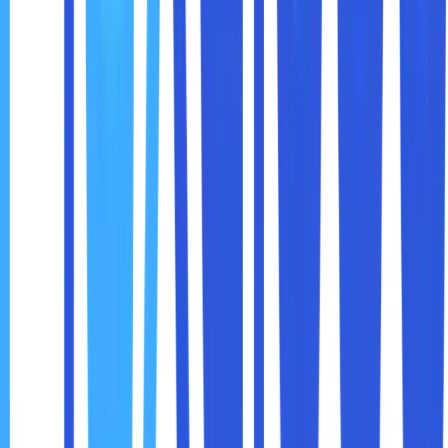
Beberapa layanan streaming, seperti Netflix, memiliki
teknologi deteksi VPN dan dapat memblokir pengguna
VPN. Pastikan VPN yang Anda gunakan memiliki fitur untuk
mengatasi pembatasan ini.
Meskipun VPN memungkinkan Anda membuka blokir
konten, penting untuk menggunakannya secara etis.
Hindari menggunakan VPN untuk melanggar hak cipta,
melakukan aktivitas ilegal, atau menyalahgunakan akses ke
konten terbatas.
Kesimpulan
VPN adalah alat yang sangat efektif untuk membantu
Anda mengakses konten yang diblokir, baik karena batasan
geografis, sensor pemerintah, atau pembatasan jaringan
internal. Dengan menyembunyikan alamat IP dan
mengenkripsi data, VPN tidak hanya memberikan