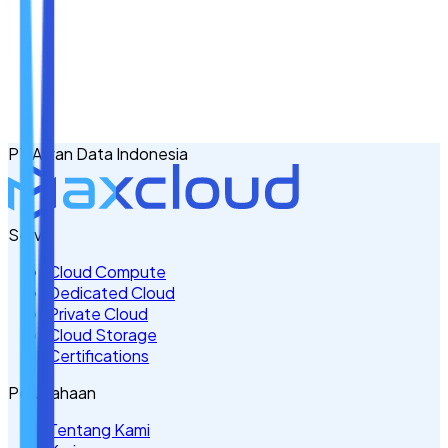
Nama
Email
No. Handphone
+62
PT Awan Data Indonesia
Tulis Kebutuhan Anda di Sini
Servis
Cloud Compute
Dedicated Cloud
Private Cloud
Cloud Storage
Certifications
Perusahaan
Tentang Kami