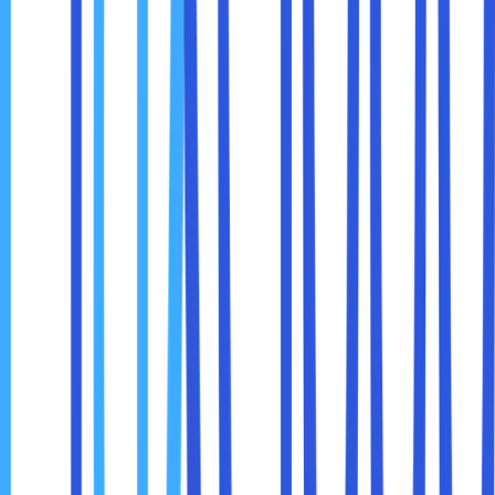
mata-mata online, seperti peretas atau pemerintah yang
memantau aktivitas internet.
3. Pengalaman Hiburan yang Luas
Dengan VPN, Anda dapat mengakses layanan streaming
dari berbagai negara, memberikan pilihan hiburan yang lebih
beragam.
4. Menghemat Biaya
Beberapa layanan online menawarkan harga yang lebih
murah di negara tertentu. Dengan VPN, Anda dapat
memanfaatkan tarif yang lebih rendah untuk layanan
seperti langganan streaming atau pembelian game.
Meskipun VPN adalah alat yang sangat berguna, ada