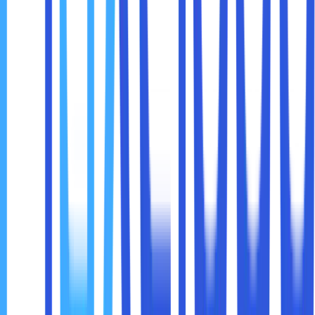
beberapa hal yang perlu diperhatikan:
1. Pilih VPN Berbayar
VPN gratis sering kali memiliki keterbatasan, seperti
kecepatan lambat, data terbatas, atau kurangnya
perlindungan privasi. VPN berbayar lebih andal dan aman.
2. Kepatuhan terhadap Hukum Lokal
Penggunaan VPN mungkin ilegal di beberapa negara.
Pastikan Anda memahami hukum di wilayah Anda sebelum
menggunakan VPN.
3. Kecepatan Internet
Menggunakan VPN dapat sedikit memperlambat
kecepatan internet karena proses enkripsi dan pengalihan
server. Pilih layanan VPN dengan kecepatan tinggi untuk
pengalaman terbaik.
4. Kompatibilitas Layanan