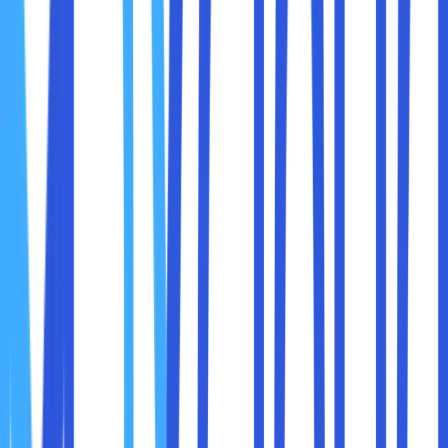
1. Pembatasan Geografis (Geo-Restrictions)
Layanan seperti Netflix, Hulu, BBC iPlayer, atau Spotify
sering membatasi akses konten berdasarkan lokasi
geografis pengguna. Misalnya, film tertentu mungkin hanya
tersedia di Amerika Serikat tetapi tidak di negara lain.
2. Sensor Pemerintah
Beberapa negara memberlakukan sensor internet untuk
mengontrol akses ke situs web tertentu yang dianggap
melanggar aturan atau norma lokal. Contohnya adalah
blokir terhadap platform media sosial atau situs berita
tertentu.
3. Kebijakan Jaringan Internal
Jaringan Wi-Fi di kantor, sekolah, atau tempat umum sering
kali memblokir situs web tertentu, seperti media sosial,
platform game, atau layanan streaming, untuk mencegah
gangguan produktivitas atau menghemat bandwidth.