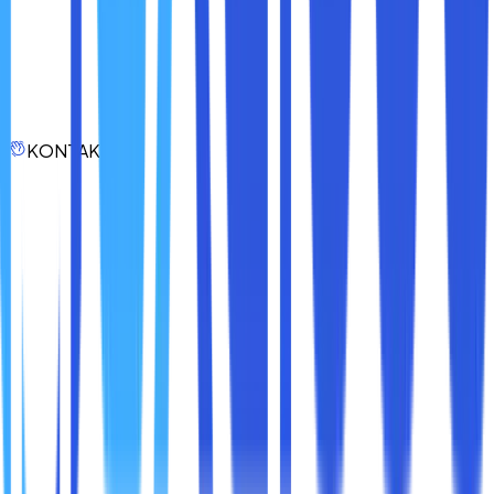
kebebasan digital tetapi juga melindungi privasi Anda saat
online.
Namun, penting untuk memilih layanan VPN yang andal dan
memahami batasan atau konsekuensi hukum dari
penggunaannya. Dengan cara ini, Anda dapat menikmati
internet tanpa batasan sambil menjaga keamanan dan
KONTAK
etika penggunaan. Jika digunakan dengan bijak, VPN
adalah jembatan menuju internet yang lebih terbuka dan
inklusif.