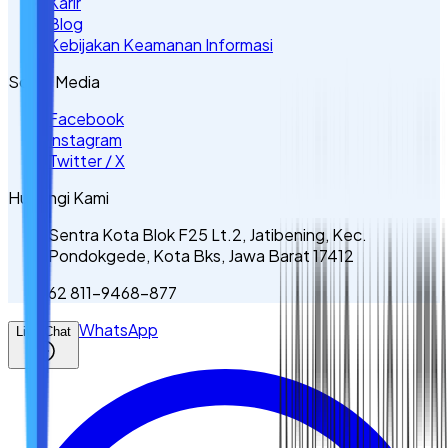
Karir
Blog
Kebijakan Keamanan Informasi
Sosial Media
Facebook
Instagram
Twitter / X
Hubungi Kami
Sentra Kota Blok F25 Lt.2, Jatibening, Kec.
Pondokgede, Kota Bks, Jawa Barat 17412
62 811-9468-877
WhatsApp
Live Chat