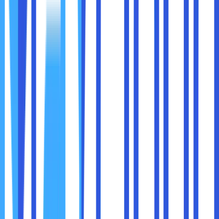
VPN menggantikan alamat IP Anda dengan IP dari server
yang Anda pilih, sehingga situs web atau layanan melihat
Anda berasal dari lokasi server tersebut.
Contoh:
Jika Anda berada di Indonesia dan ingin
mengakses Netflix versi Amerika Serikat, Anda cukup
menghubungkan VPN ke server di Amerika Serikat. Setelah
itu, Netflix akan mengenali IP Anda sebagai IP dari Amerika,
sehingga konten khusus wilayah tersebut dapat diakses.
2. Mengenkripsi Data
VPN mengenkripsi data Anda, membuatnya sulit bagi pihak
ketiga seperti penyedia layanan internet (ISP) atau
pemerintah untuk melacak aktivitas online Anda. Ini sangat
berguna di negara-negara dengan sensor internet yang
ketat.
3. Memotong Pemblokiran Jaringan
VPN dapat melewati pembatasan jaringan internal dengan
mengarahkan koneksi Anda melalui server eksternal.