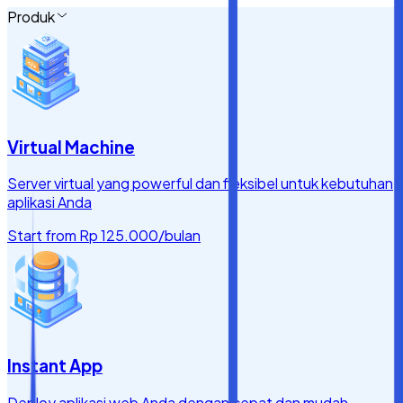
Produk
Virtual Machine
Server virtual yang powerful dan fleksibel untuk kebutuhan
aplikasi Anda
Start from
Rp 125.000
/bulan
Instant App
Deploy aplikasi web Anda dengan cepat dan mudah