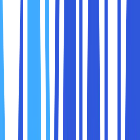
Dalam era digital yang semakin terhubung, akses internet
menjadi kebutuhan pokok bagi banyak orang. Namun, tidak
semua konten di internet tersedia untuk diakses oleh
semua pengguna. Beberapa situs web, layanan streaming,
atau platform tertentu mungkin diblokir karena berbagai
alasan, seperti batasan geografis, kebijakan pemerintah,
atau aturan internal jaringan. Dalam situasi seperti ini,
VPN
(Virtual Private Network)
sering menjadi solusi yang
andal untuk membuka blokir dan mendapatkan akses tanpa
hambatan.
Di bawah ini akan menjelaskan secara rinci bagaimana VPN