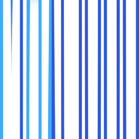
mengakses BBC iPlayer.
Sambungkan VPN
Klik tombol sambung (connect)
pada aplikasi VPN. Setelah terhubung, alamat IP
Anda akan digantikan oleh alamat IP server yang Anda
pilih.
Akses Konten
Buka situs web atau aplikasi yang
sebelumnya diblokir, dan Anda sekarang dapat
menikmati konten tersebut tanpa batasan.
1. Kebebasan Digital
VPN memberi Anda kebebasan untuk mengakses internet
tanpa batasan geografis atau sensor. Anda dapat
menikmati konten dari seluruh dunia tanpa hambatan.
2. Privasi Terjaga
Selain membuka blokir, VPN melindungi data Anda dari