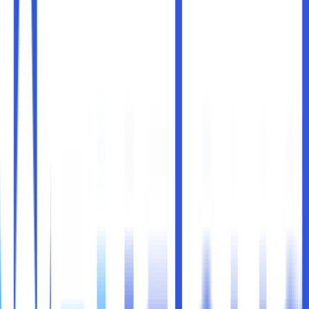
Dalam dunia teknologi informasi, istilah
Ping
sering kali
muncul saat membahas masalah jaringan. Ping adalah alat
yang sangat sederhana tetapi sangat penting dalam
mendiagnosis koneksi jaringan. Dari memastikan apakah
perangkat tertentu dapat dijangkau hingga mengukur
kecepatan respon, Ping membantu pengguna, baik pemula
maupun profesional IT, untuk memahami kondisi jaringan
mereka.
Namun, apa sebenarnya Ping itu? Bagaimana cara
kerjanya, dan bagaimana Anda bisa menggunakannya
untuk mendiagnosa jaringan? Artikel ini akan menjawab
pertanyaan-pertanyaan tersebut dengan cara yang
mudah dipahami, sehingga Anda dapat menggunakan Ping
untuk mengatasi masalah jaringan dengan percaya diri.