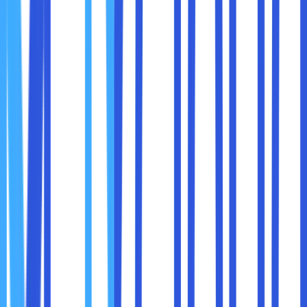
Reply from [IP Address]:
Jika Anda menerima balasan, ini berarti
perangkat tujuan dapat dijangkau.
Jika tidak ada balasan, Anda mungkin melihat
pesan seperti
Request Timed Out
, yang
menunjukkan masalah konektivitas.
Time (ms):
Ini adalah waktu yang dibutuhkan untuk
perjalanan bolak-balik paket data dalam
milidetik.
Waktu yang rendah (<50ms) menunjukkan
koneksi cepat, sedangkan waktu tinggi
(>200ms) dapat menunjukkan latensi tinggi
atau masalah jaringan.
Packet Loss:
Jika beberapa paket tidak diterima oleh
perangkat tujuan, ini disebut packet loss.
Packet loss sering kali menjadi tanda adanya
masalah pada jaringan, seperti gangguan
perangkat keras atau kelebihan beban jaringan.
TTL (Time to Live):
TTL menunjukkan jumlah hop (perangkat