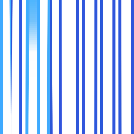
mencerminkan kinerja jaringan secara
keseluruhan.
Gunakan Nama Domain dan Alamat IP:
Jika nama domain tidak dapat dijangkau, coba
gunakan alamat IP untuk memastikan
masalahnya bukan pada DNS.
Ulangi Tes Ping:
Jalankan Ping beberapa kali untuk memastikan
hasilnya konsisten.
Kombinasikan dengan Alat Lain:
Gunakan alat seperti Traceroute atau
Speedtest untuk analisis yang lebih
komprehensif.
Perhatikan Waktu Respon:
Waktu respon yang fluktuatif mungkin
menandakan jaringan tidak stabil.