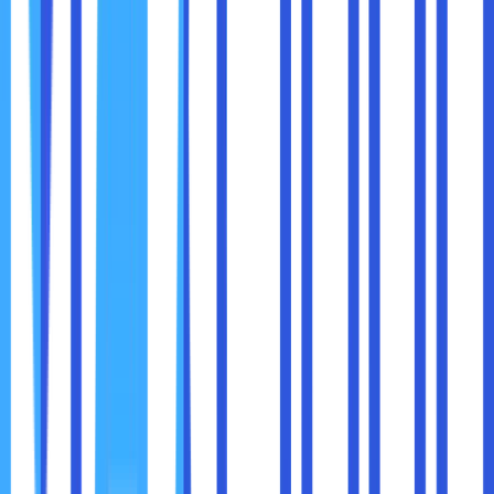
melacak di mana masalah terjadi dalam jalur jaringan.
Meskipun Ping adalah alat yang berguna, ada beberapa
keterbatasan yang perlu diingat:
Firewall dan Keamanan:
Beberapa perangkat atau server memblokir
permintaan Ping untuk alasan keamanan,
sehingga Anda mungkin tidak menerima balasan
meskipun perangkat tersebut online.
Informasi Terbatas:
Ping tidak memberikan detail spesifik tentang
penyebab masalah jaringan. Anda mungkin perlu
menggunakan alat tambahan seperti
Traceroute atau Netstat untuk analisis lebih
mendalam.
Ketergantungan pada Jarak:
Latensi tinggi bisa disebabkan oleh jarak
geografis, sehingga hasil Ping tidak selalu