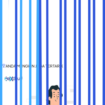
Kesimpulan
Ping adalah alat sederhana namun sangat kuat untuk
mendiagnosis jaringan. Dengan memahami cara kerja Ping
dan bagaimana menggunakannya, Anda dapat dengan
mudah mengidentifikasi dan mengatasi masalah
konektivitas. Apakah Anda seorang pengguna rumahan
yang ingin memastikan internet berjalan lancar atau
profesional IT yang mendiagnosis jaringan perusahaan,
Ping adalah alat yang layak ada di kotak peralatan digital
Anda.
Gunakan Ping dengan bijak untuk memastikan koneksi
Anda tetap stabil dan performa jaringan selalu optimal. Dan
ANDA MUNGKIN JUGA TERTARIK
yang terpenting, jangan ragu untuk menggabungkan Ping
dengan alat diagnostik lain untuk mendapatkan gambaran
yang lebih lengkap tentang kesehatan jaringan Anda.