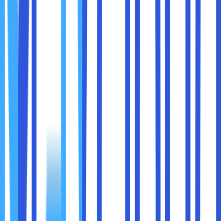
jaringan seperti router) yang dilalui oleh paket
data sebelum mencapai tujuan.
Ping adalah alat yang sangat berguna untuk mendiagnosis
berbagai masalah jaringan. Berikut adalah beberapa
contoh bagaimana Anda dapat menggunakan Ping:
1. Memeriksa Konektivitas Jaringan Lokal
Gunakan Ping untuk memastikan perangkat dalam jaringan
lokal dapat saling berkomunikasi:
Contoh:
untuk menguji koneksi ke
ping 192.168.1.1
router.
2. Menguji Koneksi Internet