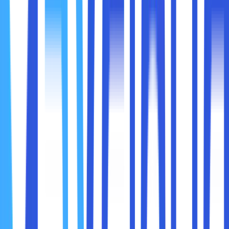
Ketik Perintah Ping:
Gunakan format:
ping [alamat IP atau nama
.
domain]
Contoh:
atau
ping google.com
ping
.
192.168.1.1
Tekan Enter:
Hasilnya akan menunjukkan detail seperti waktu
round-trip, jumlah paket yang dikirim, dan
diterima.
2. Ping di macOS dan Linux
Buka
Terminal
:
Di macOS, buka Terminal dari
Launchpad
atau
Applications
. Di Linux, gunakan aplikasi
Terminal bawaan.
Ketik Perintah Ping:
Formatnya sama seperti di Windows:
ping
.
[alamat IP atau nama domain]
Contoh:
.
ping google.com
Hentikan Ping: