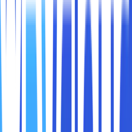
Ping
adalah alat diagnostik jaringan yang digunakan untuk
menguji apakah perangkat tertentu dalam jaringan dapat
dijangkau. Nama "Ping" diambil dari istilah sonar, yang
digunakan kapal selam untuk mendeteksi objek di bawah
air. Seperti sonar yang memancarkan sinyal dan
mendeteksi pantulannya, Ping mengirimkan
paket data
ke
perangkat tertentu dan mengukur waktu yang dibutuhkan
untuk menerima respons.
Fungsi Utama Ping:
Memastikan Konektivitas Jaringan:
Ping digunakan untuk mengetahui apakah
perangkat dalam jaringan, seperti server atau
komputer, sedang online dan dapat dijangkau.
Mengukur Latensi:
Ping mengukur waktu perjalanan bolak-balik
(round-trip time) paket data, yang dikenal
sebagai
latensi
. Latensi rendah menunjukkan