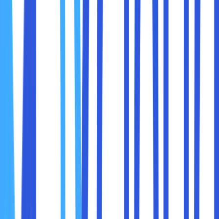
Di macOS dan Linux, perintah Ping berjalan
terus-menerus. Anda dapat menghentikannya
dengan menekan
Ctrl + C
.
3. Ping di Smartphone
Android:
Gunakan aplikasi pihak ketiga seperti "Ping
Tools" atau gunakan Terminal Emulator untuk
menjalankan perintah Ping.
iPhone:
Unduh aplikasi jaringan seperti "Network Ping
Lite" untuk melakukan tes Ping.
Ketika Anda menjalankan Ping, Anda akan melihat hasil
yang berisi beberapa informasi penting. Berikut adalah
elemen-elemen utama yang perlu diperhatikan: