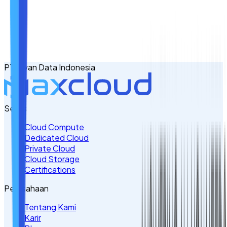
Nama
Email
No. Handphone
+62
PT Awan Data Indonesia
Tulis Kebutuhan Anda di Sini
Servis
Cloud Compute
Dedicated Cloud
Private Cloud
Cloud Storage
Certifications
Perusahaan
Tentang Kami
Karir