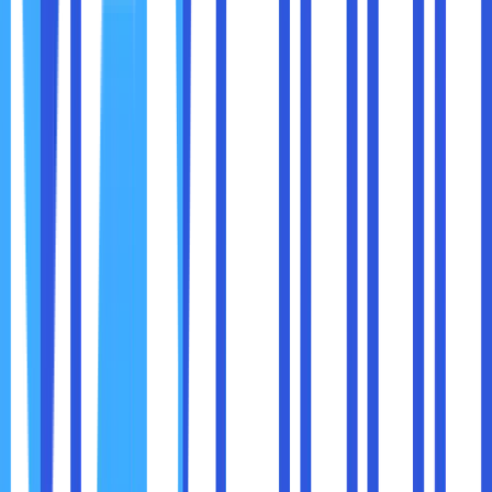
Ping ke situs web populer seperti Google untuk
memastikan koneksi internet Anda aktif:
Contoh:
.
ping google.com
3. Mengidentifikasi Masalah Latensi
Jika waktu Ping terlalu tinggi, ini bisa menjadi tanda koneksi
internet lambat atau jarak geografis yang jauh antara
perangkat Anda dan server tujuan.
4. Mendiagnosis Masalah Packet Loss
Packet loss dapat menyebabkan koneksi tidak stabil,
seperti pemutusan saat bermain game online atau
buffering saat streaming. Gunakan Ping untuk
mengidentifikasi masalah ini.
5. Melacak Masalah Jaringan
Jika perangkat tujuan tidak dapat dijangkau, Anda dapat
menggunakan alat tambahan seperti
Traceroute
untuk