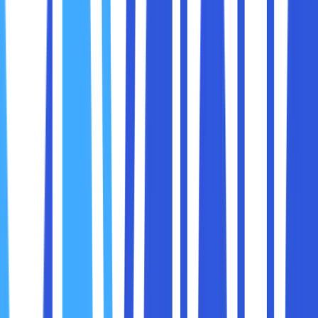
koneksi yang cepat.
Mendeteksi Masalah Jaringan:
Jika Ping gagal atau memiliki waktu respon yang
sangat tinggi, ini bisa menjadi indikasi adanya
masalah pada jaringan.
Ping menggunakan protokol
ICMP (Internet Control
Message Protocol)
untuk mengirimkan paket data ke
alamat IP tertentu dan menerima balasan. Berikut adalah
langkah-langkah dasar cara Ping bekerja:
Mengirim Permintaan Echo (ICMP Echo
Request):
Ping mengirimkan paket data kecil ke perangkat
tujuan.
Menerima Balasan Echo (ICMP Echo Reply):
Perangkat tujuan merespons dengan
mengirimkan kembali paket balasan.
Mengukur Waktu: