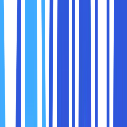
Ping mencatat waktu antara pengiriman
permintaan dan penerimaan balasan, yang
dikenal sebagai waktu round-trip.
Melaporkan Hasil:
Ping menampilkan informasi seperti jumlah
paket yang berhasil diterima, waktu rata-rata
perjalanan, dan tingkat kehilangan paket
(packet loss).
Menggunakan Ping sangatlah mudah dan dapat dilakukan
di berbagai sistem operasi, termasuk Windows, macOS,
dan Linux. Berikut adalah langkah-langkah untuk
menjalankan perintah Ping di sistem operasi yang berbeda:
1. Ping di Windows
Buka
Command Prompt
:
Ketik
di kotak pencarian Windows dan tekan
cmd
Enter.