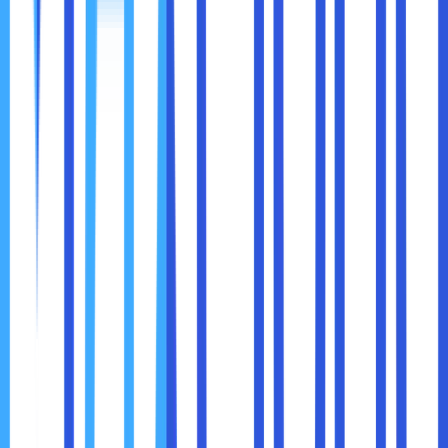
menggunakan teknologi efisien untuk mengurangi
konsumsi daya.
Mengurangi Limbah:
Tidak perlu membuang
perangkat keras lama saat kapasitas penyimpanan
meningkat.
Dengan memilih
cloud storage
, bisnis modern dapat
berkontribusi pada pelestarian lingkungan sekaligus
meningkatkan efisiensi.
Cloud storage
telah menjadi kebutuhan utama bagi bisnis
modern karena fleksibilitas, efisiensi, dan keamanannya.
Dengan kemampuan untuk mengakses data kapan saja,
meningkatkan kolaborasi tim, dan mengurangi biaya
operasional, cloud storage memungkinkan perusahaan
untuk beroperasi dengan lebih efisien dan kompetitif di era
digital.
Keputusan untuk beralih ke cloud storage adalah langkah
strategis yang dapat membantu bisnis menghadapi