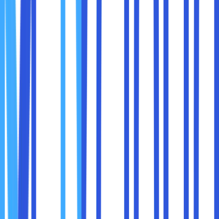
Manfaat:
Mengurangi risiko kehilangan data penting.
Memberikan rasa aman bagi perusahaan dan
pelanggan.
Keamanan yang ditawarkan cloud storage memberikan
kepercayaan kepada bisnis modern untuk mengelola data
mereka dengan lebih tenang.
Cloud storage membantu bisnis mengurangi biaya yang
terkait dengan infrastruktur penyimpanan data. Alih-alih
menginvestasikan uang pada perangkat keras seperti
server dan hard drive, perusahaan hanya perlu membayar
biaya berlangganan untuk layanan cloud.
Keuntungan Biaya Cloud Storage:
Tanpa Investasi Awal Besar:
Tidak perlu membeli