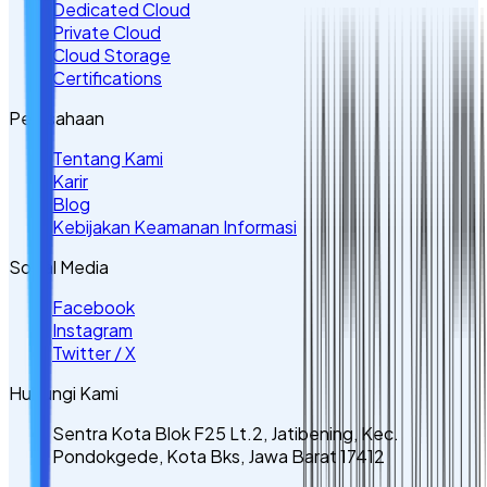
Dedicated Cloud
Private Cloud
Cloud Storage
Certifications
Perusahaan
Tentang Kami
Karir
Blog
Kebijakan Keamanan Informasi
Sosial Media
Facebook
Instagram
Twitter / X
Hubungi Kami
Sentra Kota Blok F25 Lt.2, Jatibening, Kec.
Pondokgede, Kota Bks, Jawa Barat 17412