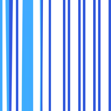
Backup Otomatis:
Cloud storage secara berkala
mencadangkan data Anda, sehingga selalu ada
salinan cadangan yang tersedia.
Pemulihan Mudah:
Dalam kasus kehilangan data,
Anda dapat mengakses cadangan melalui dashboard
penyedia cloud.
Manfaat:
Meminimalkan downtime bisnis.
Melindungi data penting dari risiko kehilangan
permanen.
Pemulihan data yang cepat adalah elemen penting untuk
menjaga kelangsungan operasional bisnis modern.
Bisnis modern membutuhkan solusi yang mendukung
mobilitas karyawan. Dengan cloud storage, dokumen
penting dapat diakses dari berbagai perangkat, termasuk
laptop, tablet, atau smartphone.