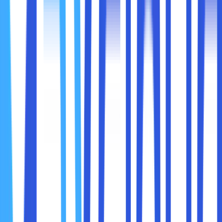
yang sama tanpa harus bertemu langsung.
Fitur Kolaborasi Cloud Storage:
Berbagi File:
File dapat dibagikan dengan tautan
sederhana, menghindari kebutuhan untuk mengirim
file besar melalui email.
Edit Real-Time:
Anggota tim dapat mengedit
dokumen secara bersamaan dan melihat perubahan
secara langsung.
Kontrol Akses:
Anda dapat mengatur siapa yang
dapat melihat, mengedit, atau mengunduh file
tertentu.
Manfaat:
Menghemat waktu dan meningkatkan efisiensi kerja
tim.
Mempermudah koordinasi dalam proyek besar atau
lintas departemen.
Kolaborasi yang efektif adalah kunci bagi bisnis modern
untuk menghasilkan ide-ide inovatif dan menyelesaikan