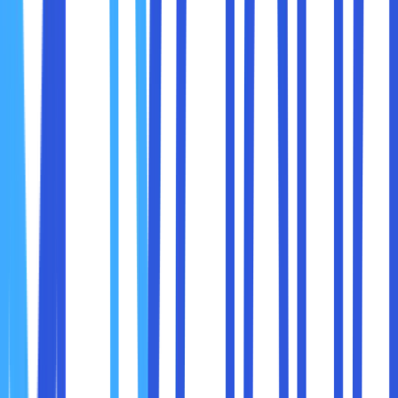
tugas dengan cepat.
Di era di mana ancaman siber semakin meningkat,
keamanan data menjadi prioritas utama bagi bisnis. Cloud
storage dirancang dengan fitur keamanan tingkat tinggi
yang sulit ditandingi oleh penyimpanan lokal.
Fitur Keamanan Cloud Storage:
Enkripsi Data:
Data dienkripsi baik saat dikirim
maupun saat disimpan, sehingga sulit diakses oleh
pihak yang tidak berwenang.
Backup Otomatis:
Cloud storage secara otomatis
membuat cadangan data, melindungi Anda dari
kehilangan data akibat kerusakan perangkat atau
bencana.
Proteksi Terhadap Serangan:
Penyedia cloud
storage sering kali memiliki proteksi terhadap
ancaman seperti ransomware dan DDoS.