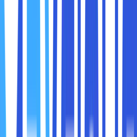
Keuntungan Skalabilitas Cloud Storage:
Peningkatan Kapasitas:
Jika bisnis Anda
berkembang, Anda dapat dengan cepat menambah
kapasitas penyimpanan tanpa proses yang rumit.
Penghematan Biaya:
Anda hanya membayar untuk
ruang yang Anda gunakan, sehingga tidak ada
pemborosan investasi pada perangkat keras yang
tidak digunakan.
Dengan
cloud storage
, perusahaan dapat lebih fleksibel
dalam menghadapi perubahan kebutuhan bisnis tanpa
perlu khawatir tentang kapasitas penyimpanan.
Cloud storage tidak hanya berfungsi sebagai tempat
penyimpanan, tetapi juga sebagai alat kolaborasi. Dengan
fitur berbagi file dan akses real-time, cloud storage
memungkinkan tim untuk bekerja bersama pada dokumen