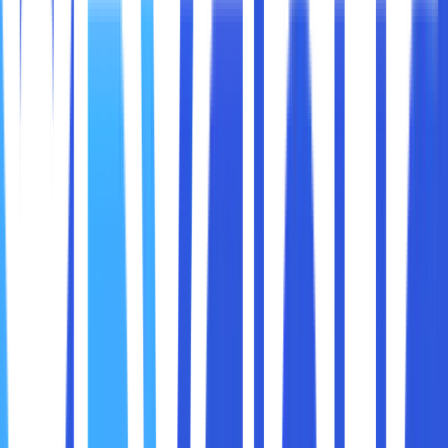
modern membutuhkan cloud storage, manfaatnya, dan
bagaimana solusi ini dapat membantu perusahaan tumbuh
di era digital.
Salah satu alasan utama mengapa bisnis modern
membutuhkan cloud storage adalah
aksesibilitas
. Di
dunia kerja yang semakin mengutamakan fleksibilitas,
banyak perusahaan yang mengizinkan karyawannya untuk
bekerja secara remote atau hybrid. Cloud storage
memungkinkan karyawan untuk mengakses data penting
kapan saja dan dari mana saja, selama mereka memiliki
koneksi internet.
Contoh:
Tim penjualan dapat mengakses presentasi atau
proposal langsung dari perangkat mereka saat
bertemu klien.