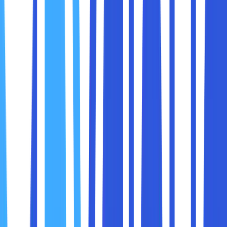
Karyawan yang bekerja dari rumah dapat tetap
terhubung dengan dokumen yang sama seperti rekan
kerja di kantor.
Manfaatnya:
Meningkatkan produktivitas tim karena tidak ada
batasan geografis.
Mempermudah kolaborasi antar anggota tim tanpa
harus bertukar file melalui email atau perangkat fisik.
Akses data yang fleksibel adalah fondasi bagi bisnis
modern untuk tetap kompetitif di pasar global.
Bisnis modern sering kali mengalami perubahan kebutuhan,
terutama terkait dengan pertumbuhan data. Cloud
storage menawarkan
skalabilitas
yang mudah,
memungkinkan perusahaan untuk menyesuaikan kapasitas
penyimpanan sesuai kebutuhan tanpa harus membeli
perangkat keras tambahan.