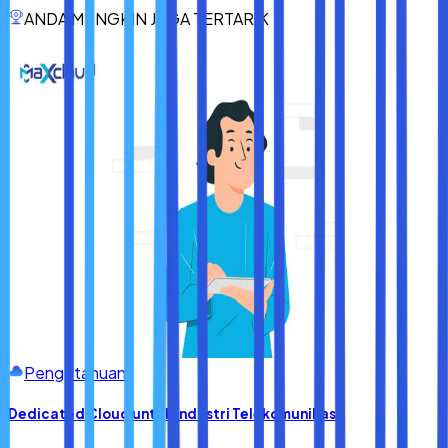
tantangan masa depan. Jadi, jika bisnis Anda belum
ANDA MUNGKIN JUGA TERTARIK
menggunakan cloud storage, sekaranglah saatnya untuk
mempertimbangkan solusi ini dan menikmati manfaat yang
ditawarkannya.
Pengetahuan