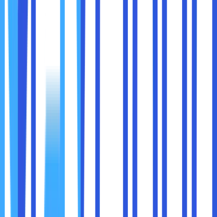
atau memelihara perangkat keras.
Biaya Operasional Rendah:
Penyedia cloud
mengelola perawatan, pembaruan, dan keamanan,
sehingga perusahaan dapat fokus pada bisnis inti.
Efisiensi Energi:
Dengan menggunakan cloud,
perusahaan mengurangi konsumsi energi yang
biasanya diperlukan untuk menjalankan server lokal.
Contoh:
Sebuah perusahaan kecil yang menggunakan
cloud storage dapat mengalokasikan anggaran untuk
pemasaran atau pengembangan produk daripada membeli
perangkat penyimpanan baru.
Bencana seperti kerusakan perangkat keras, kebakaran,
atau serangan siber dapat mengakibatkan kehilangan data
yang signifikan. Cloud storage menawarkan solusi
pemulihan data yang cepat dan efisien.
Fitur Pemulihan Data: