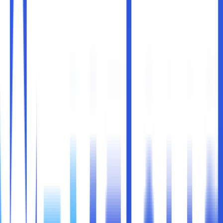
Di era digital yang berkembang pesat, data telah menjadi
salah satu aset paling berharga bagi bisnis modern. Mulai
dari dokumen internal, laporan keuangan, hingga data
pelanggan, semuanya membutuhkan penyimpanan yang
aman dan mudah diakses. Di sinilah
cloud storage
atau
penyimpanan awan menjadi solusi yang tidak hanya relevan
tetapi juga sangat penting.
Cloud storage
memungkinkan bisnis untuk menyimpan,
mengelola, dan mengakses data melalui internet tanpa
perlu bergantung pada perangkat keras lokal. Teknologi ini
telah mengubah cara perusahaan beroperasi, memberikan
fleksibilitas dan efisiensi yang sebelumnya sulit dicapai.
Dalam artikel ini, kita akan membahas mengapa bisnis