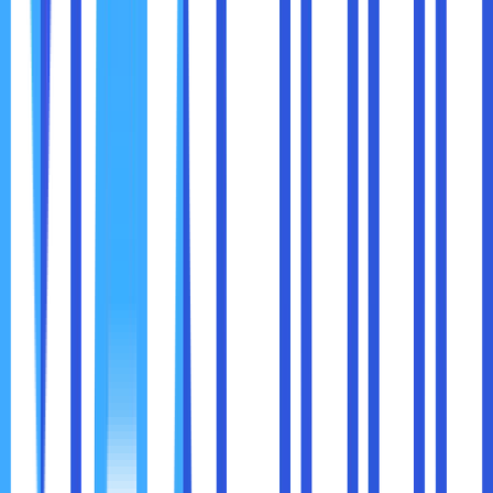
Manfaat Mobilitas:
Karyawan dapat bekerja dengan fleksibel tanpa
harus berada di lokasi tertentu.
Mengoptimalkan produktivitas di era kerja hybrid dan
remote.
Kemampuan untuk bekerja dari mana saja menjadikan cloud
storage sebagai aset penting dalam mendukung mobilitas
bisnis.
Menggunakan cloud storage juga memiliki manfaat
lingkungan. Dengan mengurangi ketergantungan pada
perangkat keras fisik, perusahaan dapat membantu
mengurangi limbah elektronik dan konsumsi energi.
Keuntungan Ramah Lingkungan:
Efisiensi Energi:
Data center penyedia cloud