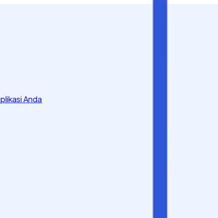
plikasi Anda