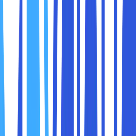
ponsel pintar kita. Kami menghubungi pakar privasi data
untuk mendapatkan cara terbaik di dalam melindungi data
pribadi saat menggunakan aplikasi. Inilah tujuh saran
keamanan aplikasi.
Ada 7 hal keamanan aplikasi yang harus Sobat maxcloud
perhatikan, yaitu :
1. Menggunakan Pengelola Kata Sandi
Kata sandi terkuat merupakan karakter string acak.
Serangkaian huruf, angka dan simbol tanpa urutan tertentu
yang cenderung tidak ditemukan di dalam kamus dan lebih
sulit bagi komputer untuk dipecahkan. Kelemahannya
adalah kata sandi yang rumit ini jauh lebih sulit untuk
diingat.
Di sinilah aplikasi pengelola kata sandi sangat berguna.