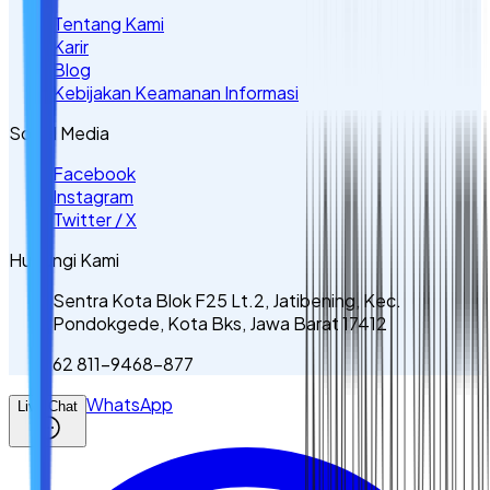
Tentang Kami
Karir
Blog
Kebijakan Keamanan Informasi
Sosial Media
Facebook
Instagram
Twitter / X
Hubungi Kami
Sentra Kota Blok F25 Lt.2, Jatibening, Kec.
Pondokgede, Kota Bks, Jawa Barat 17412
62 811-9468-877
WhatsApp
Live Chat