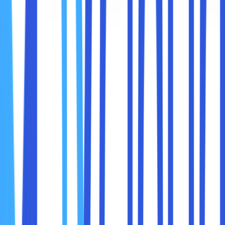
mengakses berbagai konten yang lebih luas di seluruh
dunia.
3. Memperhatikan Izin Aplikasi
Salah satu tips yang hampir semua ahli keamanan aplikasi
sebutkan adalah memeriksa ulang izin mana yang diminta
aplikasi. Kita juga harus bertanya kepada diri kita sendiri
apakah masuk akal jika sebuah aplikasi meminta izin
tertentu. Aplikasi yang meminta akses ke data yang tidak
relevan dengan fungsinya adalah peringatan utama bagi
kita.
Misalnya disaat Sobat maxcloud mengunduh aplikasi
sederhana untuk kalkulator saku dan aplikasi tersebut
meminta akses ke daftar kontak serta lokasi. Sobat
maxcloud harus mempertanyakan hal ini, kenapa kalkulator
harus melihat daftar kontak dan lokasi. Permintaan seperti
ini seharusnya menjadi sebuah peringatan.
4. Teliti Asal Usul Aplikasi