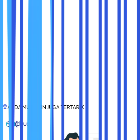
Keamanan aplikasi (AppSec) menjelaskan proses
keseluruhan mengenai cara Sobat maxcloud mendesain,
membangun dan menguji karakteristik keamanan dari
beban kerja yang Sobat maxcloud kembangkan. Sobat
maxcloud harus melatih orang di organisasi dengan baik,
memahami karakteristik keamanan dari build Sobat
maxcloud dan merilis infrastruktur, serta menggunakan
otomatisasi untuk mengidentifikasi masalah keamanan.
Mengadopsi pengujian keamanan aplikasi sebagai bagian
dari siklus hidup pengembangan perangkat lunak (SDLC).
Bahkan, keamanan aplikasi akan membantu Sobat
maxcloud dan memposting proses rilis membantu
memastikan bahwa Sobat maxcloud mempunyai
mekanisme terstruktur untuk mengidentifikasi,
memperbaiki dan mencegah masalah keamanan aplikasi
ANDA MUNGKIN JUGA TERTARIK
masuk ke lingkungan produksi.
Itulah dia 7 hal yang harus diketahui mengenai keamanan
aplikasi. Semoga informasi di atas bisa bermanfaat, ya.