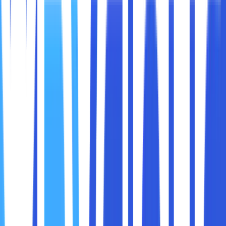
aplikasi di ponsel? Tentunya di dalam hal privasi data,
aplikasi ponsel pintar sepertinya sangat sulit untuk
dipercaya.
Namun sayangnya, tidak ada cara untuk mengetahui
secara langsung jika ada aplikasi yang melacak kita.
Bahkan, di saat Sobat maxcloud mengatakan berhenti dan
tidak ada perlindungan yang bisa menjamin para
penggunanya di dunia teknologi yang terus berkembang
saat ini akan terasa percuma.
Ada beberapa cara untuk menemukan dan menghapus
data yang sudah tersimpan di Google tentang kita,
bersama dengan beberapa pengaturan privasi baru di
Android 12 serta iOS 14 untuk menghentikan aplikasi
melacak kita. Dan Apple juga sudah meluncurkan “privacy
nutrition label” di iOS 14 yang memungkinkan kita bisa
melihat jenis data yang dikumpulkan aplikasi sebelum
mengunduhnya.
Namun ada lebih banyak yang bisa kita lakukan untuk
melindungi privasi data dan meningkatkan keamanan