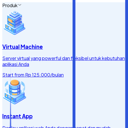
Produk
Virtual Machine
Server virtual yang powerful dan fleksibel untuk kebutuhan
aplikasi Anda
Start from
Rp 125.000
/bulan
Instant App
Deploy aplikasi web Anda dengan cepat dan mudah