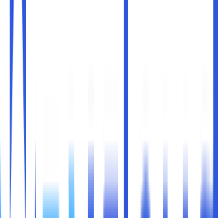
Bisakah Sobat maxcloud benar-benar percaya dengan