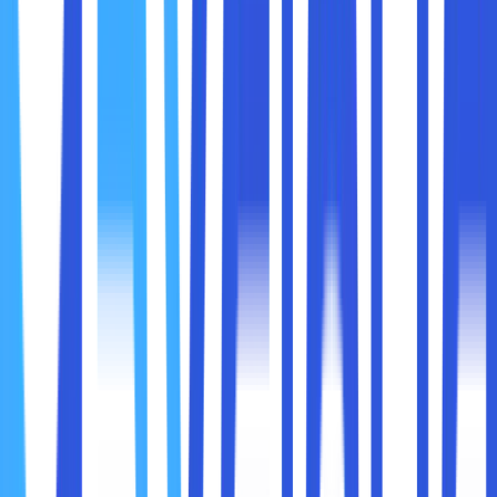
Pengelola kata sandi menyimpan semua kata sandi Sobat
maxcloud di dalam satu aplikasi terenkripsi dan dilindungi
kata sandi juga.
Aplikasi ini juga bisa membuat dan mengingat kata sandi
yang kuat. Sementara untuk aplikasi seperti Google
Chrome dan aplikasi ponsel milik Samsung ini akan
menawarkan untuk menyimpan kata sandi untuk itu ini
harus dihindari, pakar keamanan selalu menyarankan untuk
menggunakan aplikasi pengelola kata sandi.
2. Menggunakan VPN di Publik
Jika akan menggunakan jaringan Wi-Fi publik saat
menggunakan ponsel alih-alih menggunakan data seluler,
para ahli keamanan aplikasi menyarankan untuk
menggunakan VPN. Jaringan pribadi virtual ini bisa menjaga
data supaya tidak diintip oleh orang lain yang bersembunyi
di jaringan publik yang sama. Mereka juga bisa menutup
transmisi data kita, menghindari pemfilteran dan
penyensoran di internet dan memungkinkan kita untuk bisa