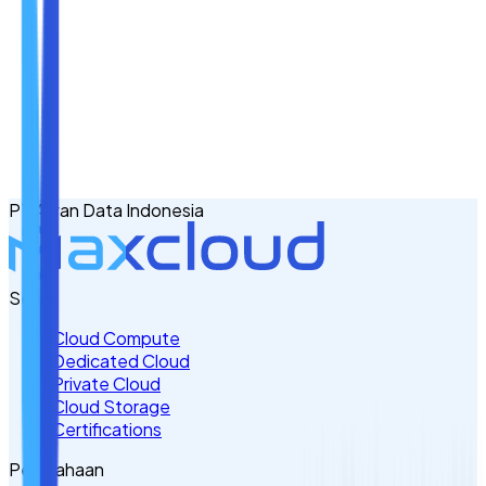
Nama
Email
No. Handphone
+62
PT Awan Data Indonesia
Tulis Kebutuhan Anda di Sini
Servis
Cloud Compute
Dedicated Cloud
Private Cloud
Cloud Storage
Certifications
Perusahaan