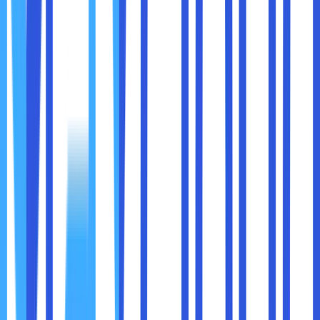
Meluangkan waktu untuk memperbarui sistem operasi
ponsel cerdas ini sangat penting untuk menjaga keamanan
data. Pembaruan ini memungkinkan Sobat maxcloud
selangkah lebih maju dari peretas dan eksploitasi terbaru
yang mereka sebarkan di internet. Para ahli keamanan
aplikasi menyarankan untuk menyesuaikan pengaturan
ponsel, sehingga akan diperbarui secara otomatis.
7. Hanya unduh Aplikasi di Google Play Store
Tidak semua aplikasi di App Store atau Google Play store
100% ini bisa dipercaya, tapi para ahli keamanan aplikasi
masih mengatakan Sobat maxcloud hanya harus
mengunduh dari toko resmi daripada memuat aplikasi dari
sumber yang lain. Mengunduh aplikasi dari situs tidak resmi
akan meningkatkan risiko ransomware, malware, spyware
dan virus trojan menginfeksi perangkat. Para ahli keamanan
aplikasi mengatakan dalam skenario terburuk, sehingga
peretas bisa mengambil kendali penuh atas perangkat
Sobat maxcloud.