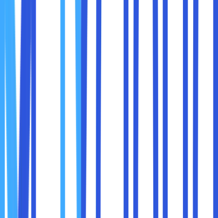
Meski Sobat maxcloud tidak bisa mengetahui secara
langsung apakah suatu aplikasi mempunyai motif jahat,
melakukan pencarian di Google bisa memberikan lebih
banyak informasi. Para ahli keamanan aplikasi menyarankan
untuk mencari nama aplikasi dan frasa “skkital data” atau
“scam.” Ini akan memperlihatkan sebuah hasil yang akan
memberitahu jika perusahaan sudah mengalami kebocoran
data atau privasi baru-baru ini
5. Membatasi Penggunaan Aplikasi
Adalah sesuatu hal yang bijaksana untuk membatasi jumlah
informasi yang diberikan pada media sosial, terlepas dari
apa yang diminta situs pada profil Sobat maxcloud.
Semakin banyak informasi yang Sobat maxcloud bagikan,
maka semakin banyak data yang tersedia untuk membuat
iklan untuk Sobat maxcloud. Hanya mengisi jumlah minimum
mutlak informasi yang dibutuhkan. Maka semakin besar
berisiko jika terjadi pelanggaran data.
6. Tetap Memperbarui Perangkat