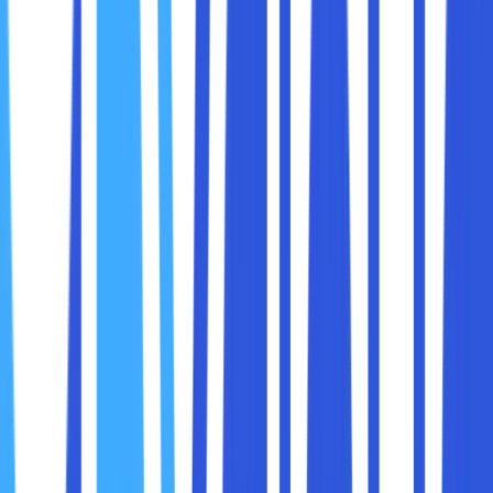
Acer Predator Helios 16 dan 18 merupakan salah satu
produk keluaran Acer yang cocok untuk kebutuhan
mengedit video. Ini karena kedua laptop tersebut
mempunyai processor dengan performa yang sangat baik.
Ukuran layar 16 Inch pada Predator Helios 16 ini sangat pas
untuk menjadi editing workspace yang mudah dibawa ke
mana saja. Sedangkan, untuk ukuran layar 18 Inch pada
laptop Predator 18 ini lebih cocok untuk orang yang
membutuhkan layar lebih besar.
Harga dari laptop ini adalah Rp26.000.000,00. Berikut
spesifikasi dari laptop Acer Predator Helios 18 :
Processor : Intel Core i9-14900HX processor (36MB
cache, up to 5.80Ghz).
OS : Windows 11 Home & Office Home & Student
2021.
Memory : 2×16 GB of DDR5 5600Mhz.
Storage : 1TB SSD NVMe GEN4.
Inch, Res, Ratio, Panel : 18″ WQXGA (600 nits)
250Hz, DCI-P3 100%, miniLED.