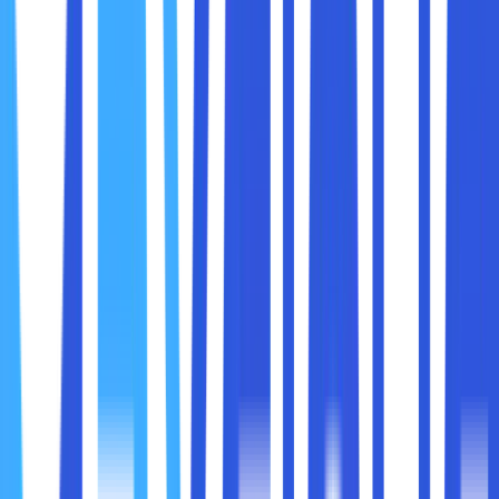
Graphics : NVIDIA GeForce RTX™ 4090 (VRAM
16GB).
Features : Thunderbolt 4.0, MicroSD port.
Sedangkan untuk spesifikasi dari laptop Acer Predator
Helios Neo 16 adalah :
Processor : Intel Core – i9-14900HX processor
(36MB cache, up to 5.80Ghz).
OS : Windows 11 Home & Office Home & Student
2021.
Memory : 16GB DDR5.
Storage : 1TB SSD NVMe.
Inch, Res, Ratio, Panel : 16″ WQXGA 165Hz, sRGB
100%, G-Sync.
Graphics : NVIDIA GeForce RTX 4060 (VRAM 6GB)
(MGP 140W)
Keunggulan : Baik Acer Predator Helios 18 atau Acer
Predator Helios Neo 16 ini mempunyai spesifikasi serta
performa editing video yang sangat baik. Acer Predator
Helios 18 sudah dilengkapi dengan prosesor Intel Core i9-