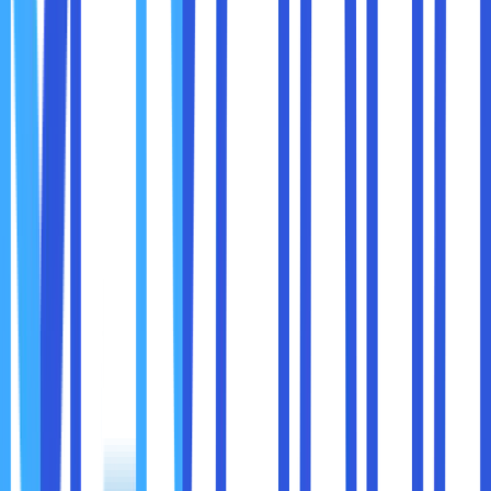
yang lama. Belum lagi, tenaga dari prosesor 13th Gen Intel
Core i5 dan kartu grafis up to NVIDIA GeForce GTX TM
4050 ini membuat laptop tersebut sangat mumpuni untuk
kegiatan editing video.
Sehingga, laptop ini mempunyai performa yang stabil dan
bisa disobat maxcloudlkan untuk aktivitas berat selain
bermain game. Bahkan, Sobat maxcloud bisa menjadikan
laptop ini sebagai pilihan yang cocok sebagai laptop untuk
editing video.
3. Acer Aspire 5 Spin 14
Pilihan laptop untuk content creator kali ini bisa
mempertimbangkan dari seri Acer Aspire 5 Spin 14. Selain
dilengkapi dengan performa yang sangat mumpuni, laptop
ini bisa dilipat hingga 360 derajat dan memudahkan Sobat
maxcloud untuk berkreasi.
Belum lagi, adanya Acer Active Stylus 2.0 yang sudah
tersertifikasi Wacom ini membuat Sobat maxcloud bisa