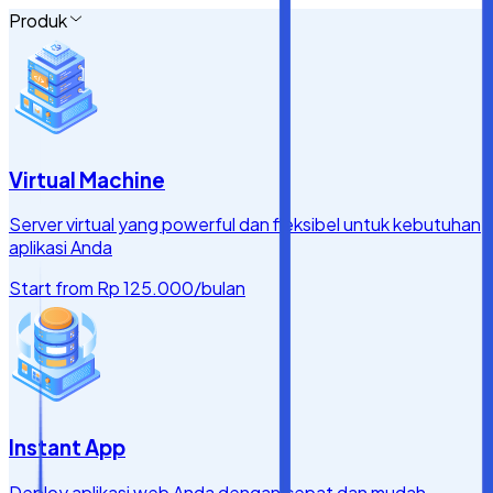
Produk
Virtual Machine
Server virtual yang powerful dan fleksibel untuk kebutuhan
aplikasi Anda
Start from
Rp 125.000
/bulan
Instant App
Deploy aplikasi web Anda dengan cepat dan mudah