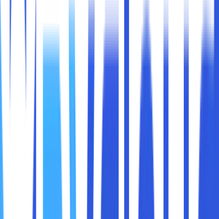
dan lainnya. Maka dari itu, peminat dari laptop untuk editing
video juga menjadi tinggi.
Lalu, apa sih spesifikasi laptop untuk editing video yang
paling utama dan harus diperhatikan ketika membelinya?
Berapa harga yang memang affordable? Dan apa merek
terbaik untuk menjadi pertimbangan ketika membelinya?
Jika Sobat maxcloud sekarang sedang mempertimbangkan
untuk membeli laptop untuk editing video, artikel ini akan
memberikan daftar rekomendasi terbaik. Yuk, simak ulasan
selengkapnya di bawah ini sampai dengan akhir.
Berikut adalah 3 rekomendasi laptop untuk editing video
yang bisa dijadikan bahan referensi :
1. Acer Predator Helios 16 & 18