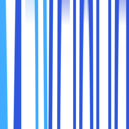
14900HX, GPU NVIDIA®GeForce RTX™ 4090 dan RAM
2×16 GB DDR5 5600MHz.
Sedangkan, untuk Acer Predator Helios Neo 16 meski
mempunyai spesifikasi yang lebih rendah tapi tetap sangat
mampu digunakan mengedit video. Ini berkat kombinasi
processor Intel Core i7-14500HX/i5-13500HX, GPU
NVIDIA® GeForce GTX 4060 dan RAM DDR5 berkapasitas
16GB.
2. Acer Nitro V15
Dengan spesifikasi yang memadai, Acer Nitro V15 tidak
hanya sekedar siap memenuhi kebutuhan Sobat maxcloud
di dalam bermain game, tapi laptop ini juga bisa menjadi
laptop untuk editing video. Layar berukuran 15.6 inchi ini
akan terasa pas untuk dibawa kemana saja dan bisa
membantu Sobat maxcloud di dalam melakukan editing
video secara lebih baik.
Belum lagi, dukungan prosesor dan kartu grafis yang
sangat mumpuni ini membuat laptop tersebut disobat