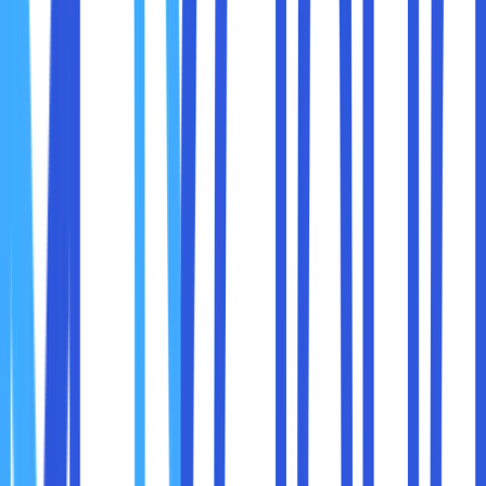
maxcloudlkan untuk apa saja. Harga dari laptop ini adalah
Rp10.999.000,00 (RTX 2050) dan Rp14.999.000,00 (RTX
4050). Berikut adalah spesifikasi lengkapnya :
Layar: 15.6 IPS technology, refresh rate 144Hz.
Prosesor: 13th Gen Intel Core i5-13420H.
Grafis: NVIDIA GeForce RT XTM 2050 atau NVIDIA®
GeForce GTX TM 4050, Maximum Graphics
Performance (MGP) up to 75W.
RAM: 8 GB DDR5, upgradeable 2 slot, max 32GB.
Storage: 512 GB SSD, upgradeable 2 slot, M.2
NVMe.
Sistem Operasi: Windows 11 Home, Office Home &
Student 2021.
Port: HDMI 2.1, 1 x USB 3.2 Gen 1 port, 1 x USB 3.2
Gen 2 port with power-off charging, 1 x USB 3.2 Gen
2 port, 2 x USB Type-C port (USB 3.2 Gen 2)
(Thunderbolt 4), 1x Ethernet (RJ-45) port.
Keunggulan : Ukuran RAM dan storage yang luas ini bisa
diupgrade, hingga Sobat maxcloud bisa mengandalkan
laptop ini untuk melakukan editing di dalam jangka waktu