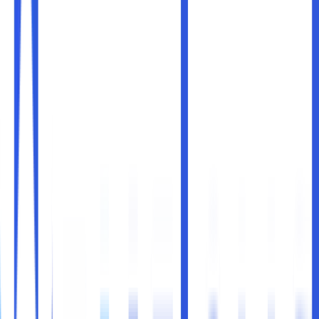
Mengedit video bagi para konten kreator tentu sudah
menjadi kebutuhan sehari-hari. Bahkan para konten
kreator besar juga sering kali merekrut video editor untuk
membantu di dalam memenuhi kebutuhan endorsement