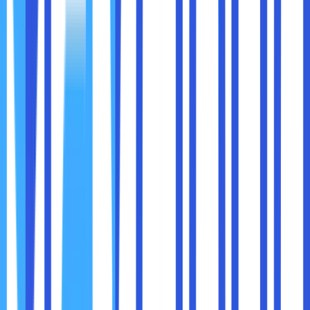
bekerja dengan mudah karena mendapatkan sensasi
menggambar di atas kertas yang dijamin presisi. Di samping
itu, layar sentuh berukuran 14 inch ini mempunyai resolusi
tinggi (1920 x 1200) yang bisa menghadirkan gambar lebih
jernih dan detail.
Performanya mengandalkan prosesor Intel Core generasi
ke 13, kartu grafis Intel Iris Xe, RAM 16 GB LPDDR5 dan SSD
512 GB. Laptop ini juga menawarkan konektivitas cepat
dari WiFi 6E dan dukungan Thunderbolt 4. Laptop Acer
memberikan garansi 3 tahun service dan 1 tahun spare
part.
Harga dari laptop ini adalah Rp 11.999.000,00. Berikut
spesifikasi laptop untuk editing video :
Layar: Touch screen 14” IPS WUXGA technology.
Prosesor: Intel Core i5-1335U processor dan Intel
Core i7-1355U processor.
Grafis: Intel Iris Xe Graphics 80 EU dan Intel Iris Xe
Graphics 96 EU.
RAM: 16GB LPDDR5 .