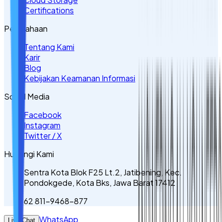
Certifications
Perusahaan
Tentang Kami
Karir
Blog
Kebijakan Keamanan Informasi
Sosial Media
Facebook
Instagram
Twitter / X
Hubungi Kami
Sentra Kota Blok F25 Lt.2, Jatibening, Kec.
Pondokgede, Kota Bks, Jawa Barat 17412
62 811-9468-877
WhatsApp
Live Chat