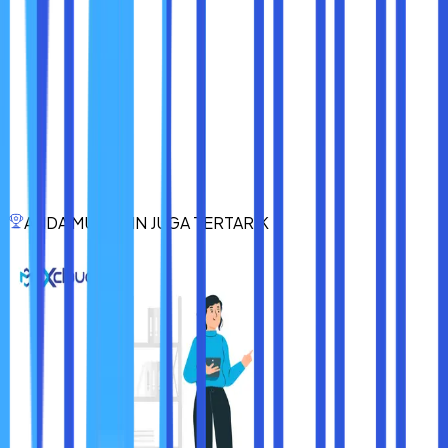
Storage: 512GB SSD NVMe.
Sistem Operasi: Windows 11 Home.
Kamera: FHD Webcam with TNR.
Baterai: Up to 14 hours (50 Wh)
Keunggulan : Layar yang bisa dilipat hingga 360 derajat
dan bantuan stylus ini membuat content creator bisa
membuat konten dengan lebih mudah. Lalu, performa dari
prosesor Intel generasi terbaru juga bisa membuat laptop
menjadi lebih bertenaga untuk menjalankan berbagai
aktivitas.
ANDA MUNGKIN JUGA TERTARIK
Itulah dia 3 rekomendasi laptop untuk editing video.
Semoga informasi di atas bisa membantu Sobat maxcloud
di dalam menentukan pilihan, ya.