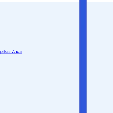
plikasi Anda