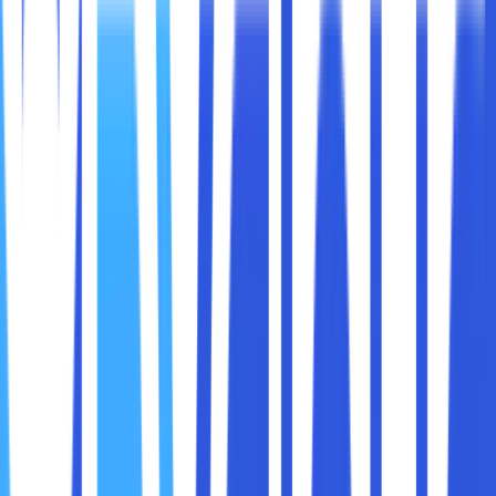
maxcloud bisa memanfaatkan HP tersebut sebagai CCTV
maupun kamera pengintai untuk memantau keadaan
rumah, kantor atau tempat lain yang diinginkan.
Lalu bagaimana cara membuat cctv dari hp? Yuk, langsung
saja simak penjelasan selengkapnya di bawah ini.
CCTV atau Closed Circuit Television merupakan sistem
pengawasan yang menggunakan kamera video untuk
merekam gambar serta suara dari suatu lokasi tertentu.
Selain itu, CCTV ini biasanya dipasang pada beberapa
tempat strategis untuk mencegah tindak kejahatan,
mengawasi aktivitas pekerja atau hanya sekadar
memonitor situasi.
Namun, memasang CCTV ini membutuhkan biaya yang
tidak sedikit. Selain harus membeli kamera dan peralatan
pendukungnya, sobat maxcloud juga harus
menghubungkan dengan monitor, DVR (Digital Video