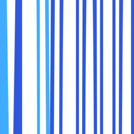
sebagai kamera CCTV. Atur pengaturan sesuai dengan
keinginan sobat maxcloud, seperti resolusi video, mode
audio, efek, pendeteksi gerakan dan lain-lain. Geser ke
arah bawah layar dan pilih “Start server”. Aplikasi ini akan
menampilkan alamat IP yang bisa sobat mixcloud gunakan
untuk mengakses kamera dari perangkat lain.
4. Meletakkan HP yang Ingin Dijadikan CCTV
Meletakkan HP yang sudah menjadi kamera CCTV di
tempat yang sobat maxcloud inginkan. Pastikan posisi
kamera sudah mengarah ke area yang ingin di pantau.
Jika perlu, gunakan tripod maupun penyangga lainnya
untuk menstabilkan kamera. Jangan lupa menyambungkan
HP tersebut dengan charger supaya tidak kehabisan
baterai.
5. Membuka Aplikasi IP Webcam yang Mau Dijadikan
Pemantau
Membuka aplikasi IP Webcam di HP yang akan dijadikan