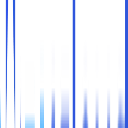
Apakah sobat maxcloud mempunyai HP yang sudah tidak
digunakan lagi? Jika iya, jangan buru-buru untuk
membuangnya atau menjual dengan harga murah. Sobat