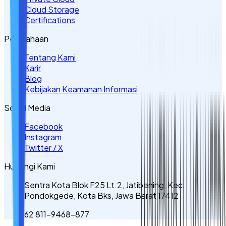
Cloud Storage
Certifications
Perusahaan
Tentang Kami
Karir
Blog
Kebijakan Keamanan Informasi
Sosial Media
Facebook
Instagram
Twitter / X
Hubungi Kami
Sentra Kota Blok F25 Lt.2, Jatibening, Kec.
Pondokgede, Kota Bks, Jawa Barat 17412
62 811-9468-877