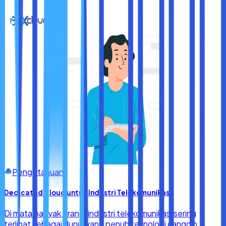
mudah dan praktis. Semoga penjelasan di atas bermanfaat
bagi sobat maxcloud yang ingin mempunyai CCTV tanpa
harus mengeluarkan banyak biaya. Selamat mencoba!
Pengetahuan