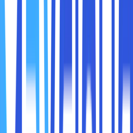
Untuk mengubah dua buah HP menjadi CCTV, sobat
maxcloud harus memastikan bahwa keduanya sudah
mempunyai akses internet yang lancar, baik melalui Wi-Fi
atau paket data. Salah satu HP tersebut akan berfungsi
sebagai kamera pengintai, sedangkan yang lainnya akan
berfungsi sebagai alat pemantau nya. Selain itu, sobat
maxcloud bisa melihat apa yang terjadi di lokasi yang sudah
dipasangi kamera pengintai menggunakan HP pemantau.
2. Download dan Install Aplikasi Webcam
Download dan install aplikasi IP Webcam pada kedua HP
tersebut. Aplikasi ini bisa sobat maxcloud dapatkan secara
gratis di Google Play Store. Aplikasi ini mempunyai banyak
fitur yang berguna untuk menjadikan HP sebagai CCTV,
seperti resolusi video, mode audio, efek, pendeteksi
gerakan, penyimpanan cloud dan lain-lain.
3. Setting Pengaturan
Membuka aplikasi IP Webcam di HP yang akan dijadikan