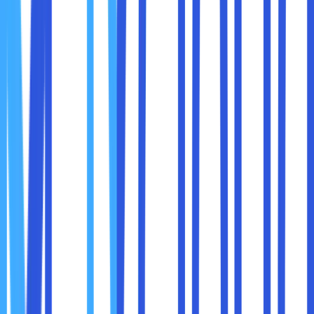
sebagai viewer atau alat pemantau. Pilih “I’m a viewer” dan
masukkan alamat IP yang ditampilkan pada HP yang
menjadi kamera CCTV. Aplikasi ini akan menampilkan
gambar dan suara yang direkam oleh kamera secara real-
time.
6. Selesai
Selamat! Sobat maxcloud sudah berhasil membuat HP
menjadi CCTV dengan mudah dan praktis. Bahkan, sobat
maxcloud bisa memantau keadaan rumah, kantor maulu
tempat lain yang ingin dijadikan sebagai jarak jauh melalui
HP.
Setelah paham mengenai cara membuat CCTV dari HP,
sobat maxcloud juga harus mengerti mengenai
manfaatnya. Ada beberapa manfaat menggunakan CCTV
yang harus diketahui :