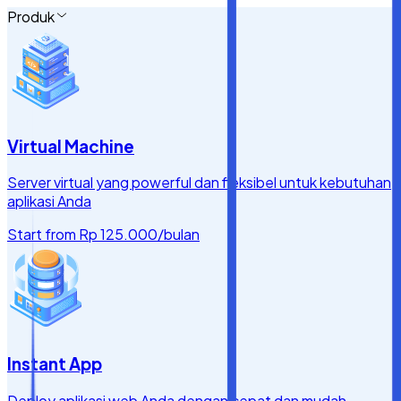
Produk
Virtual Machine
Server virtual yang powerful dan fleksibel untuk kebutuhan
aplikasi Anda
Start from
Rp 125.000
/bulan
Instant App
Deploy aplikasi web Anda dengan cepat dan mudah