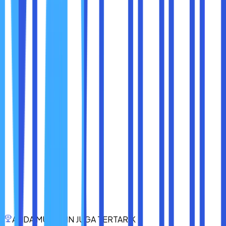
aksinya untuk berpikir dua kali.
Biasanya para pelaku kriminal akan melakukan observasi
terlebih dahulu sebelum melancarkan semua aktivitas
kejahatannya. Apabila terlihat ada banyak CCTV di sebuah
bangunan maupun perusahaan, maka para pelaku kriminal
akan mengurungkan niatnya.
3. Pemantauan Area Dalam Kantor Lebih Luas
Salah satu manfaat besar yang sangat berdampak berkat
kehadiran CCTV adalah sistem pemantauan. Hal ini sangat
penting bagi perusahaan, apalagi di saat areanya luas.
Dengan melakukan pemasangan CCTV, maka segala
aktivitas pemantauan bisa menjadi lebih luas.
Hanya dengan sebuah layar monitor, sobat maxcloud bisa
memantau beberapa titik sekaligus secara bersamaan. Hal
ini sudah jelas sangat membantu di dalam mengawasi
semua kegiatan industri yang terjadi didalam perusahaan.
Demikian adalah cara membuat CCTV dari HP dengan
ANDA MUNGKIN JUGA TERTARIK