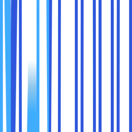
1. Mengoptimalkan Keamanan Perusahaan
Manfaat pertama yang bisa perusahaan rasakan setelah
memasangnya adalah meningkatkan pada keamanan.
Kehadiran CCTV ini memungkinkan perusahaan untuk
melakukan pengawasan secara real time. Keamanan ini
akan berkaitan dengan pencegahan tindak kejahatan.
Dengan menggunakan teknologi yang terhubung ke HP,
maka seseorang bisa melakukan perusahaan selama 24
jam. Bahkan, kehadiran CCTV ini juga akan membuat semua
kegiatan bisa terekam dengan baik dan menjadi barang
bukti.
2. Mencegah dan Mengantisipasi Aktivitas
Kriminalitas
Manfaat berikutnya yang bisa sobat maxcloud peroleh
dalam pemasangan CCTV adalah kekhawatiran pelaku
kriminal. Perusahaan yang sudah dilengkapi dengan CCTV
bisa membuat pelaku kriminal yang ingin melancarkan