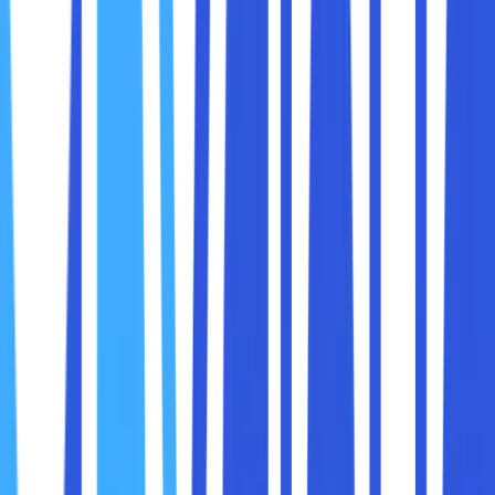
Recorder) maupun komputer.
Belum lagi untuk biaya instalasi dan perawatannya. Apabila
sobat maxcloud ingin mempunyai CCTV dengan biaya
murah dan mudah, maka bisa menggunakan HP sebagai
langkah alternatifnya.
Dengan bantuan dari aplikasi tertentu, sobat maxcloud
dan bisa menjadikan HP Android sebagai kamera pengintai
yang bisa diakses dari jarak jauh melalui PC, laptop, tablet,
atau HP Android.
Setelah paham mengenai pengertian dari CCTV, maka
sobat maxcloud harus memahami lebih lanjut mengenai
cara membuat CCTV dari HP. Sebagai berikut adalah
deretan cara membuat CCTV dari HP yang bisa sobat
maxcloud lakukan, yaitu :
1. Siapkan Dua HP Android