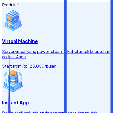
Produk
Virtual Machine
Server virtual yang powerful dan fleksibel untuk kebutuhan
aplikasi Anda
Start from
Rp 125.000
/bulan
Instant App
Deploy aplikasi web Anda dengan cepat dan mudah