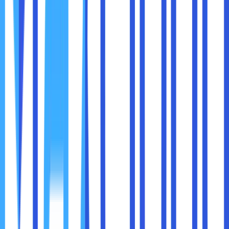
Untuk cara membuka website yang diblokir kali ini juga
berlaku bagi sobat maxcloud tidak ingin download aplikasi
baru. Sobat maxcloud hanya perlu mencari free web proxy
di kolom browser pilihan.
Selanjutnya, berbagai pilihan situs free web proxy akan
muncul di hasil pencarian. Sobat maxcloud juga bisa memilih
salah satu diantaranya dan contohnya adalah ProxySite.
Sobat maxcloud juga bisa memilih untuk masuk ke server
Amerika atau Eropa. Lalu, masukkan link situs yang diblokir
dan klik opsi menu Go.
Meski terlihat sangat mudah dan cepat, free web proxy
tidak bisa menembus blokiran dari website streaming
seperti Netflix. Selain itu, free web proxy juga tidak akan
memberikan jaminan keamanan browsing. Dengan kata lain,
aktivitas sobat maxcloud selama browsing di website bisa
terdeteksi oleh orang lain.
3. Menggunakan Link Google Translate