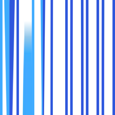
Alamat IP yang tersembunyi juga membuat sobat
maxcloud bisa bebas masuk ke dalam situs yang diblokir.
Aplikasi VPN bisa di-install ke berbagai macam jenis
perangkat.
Salah satu contoh aplikasi VPN adalah Turbo VPN. Sobat
maxcloud juga bisa melakukan install di Windows, Apple,
Android dan iOS. Kamu cukup mengklik tombol dengan
ikon wortel.
Di bagian bawahnya juga ada tulisan tap to connect.
Tunggu sebentar sampai dengan sobat maxcloud
terkoneksi ke salah satu server dari luar negeri.
Setelah itu, sobat maxcloud juga bisa mengakses situs
yang diblokir. Ada banyak sekali macam-macam jenis
aplikasi VPN yang bisa di gunakan selain contoh di atas.
Perhatikan juga kelebihan dan kekurangannya sebelum
install aplikasi VPN ke dalam perangkatmu, ya.
2. Menggunakan Akses Free Web Proxy