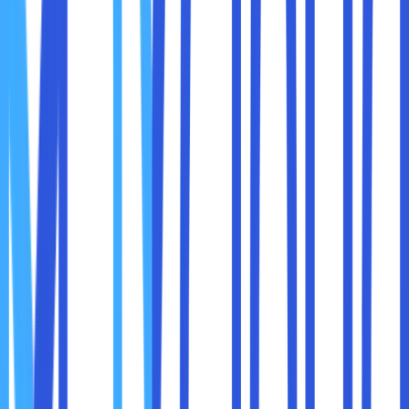
Sebagai berikut adalah beberapa cara membuka website
yang diblokir :
1. Menggunakan VPN
Cara membuka website yang diblokir yang pertama adalah
menggunakkan aplikasi Virtual Private Network (VPN).
Selain itu, VPN juga membuat sobat maxcloud bisa
browsing internet tanpa harus merasa khawatir
aktivitasnya terlihat.
Dengan kata lain, sobat maxcloud bisa mendapatkan akses
ke alamat IP dari server negara lain yang disajikan provider
VPN. Jadi di saat membuka suatu situs, alamat IP dari
negara lain itulah yang terdeteksi.
Orang lain tidak bisa melihat lokasi sobat maxcloud yang
sesungguhnya. Bahkan, mereka juga tidak dapat melihat
aktivitas yang sobat maxcloud lakukan di internet selama
menggunakkan alamat IP dari VPN.