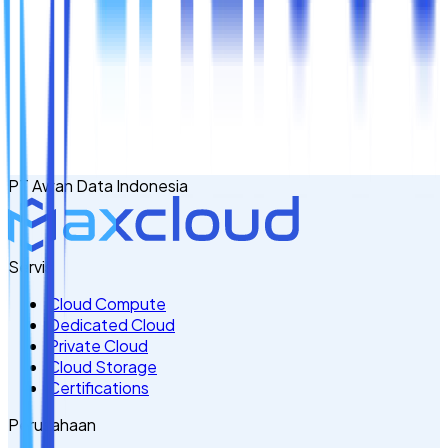
Nama
Email
No. Handphone
+62
PT Awan Data Indonesia
Tulis Kebutuhan Anda di Sini
Servis
Cloud Compute
Dedicated Cloud
Private Cloud
Cloud Storage
Certifications
Perusahaan