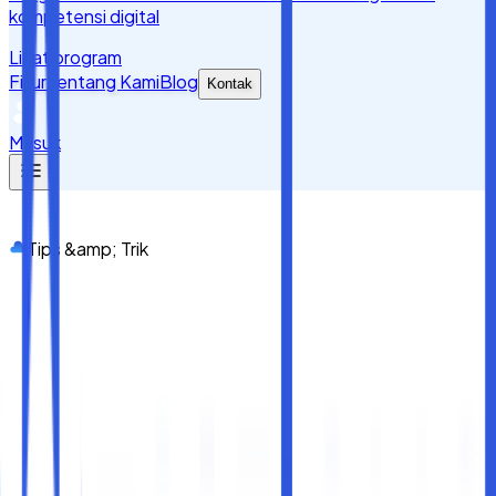
kompetensi digital
Lihat program
Fitur
Tentang Kami
Blog
Kontak
Masuk
Tips &amp; Trik