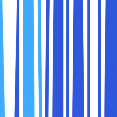
Ada berbagai cara membuka situs yang diblokir secara
mudah. Buat sobat maxcloud yang sering browsing di
halaman internet, ada kalanya tidak bisa membuka