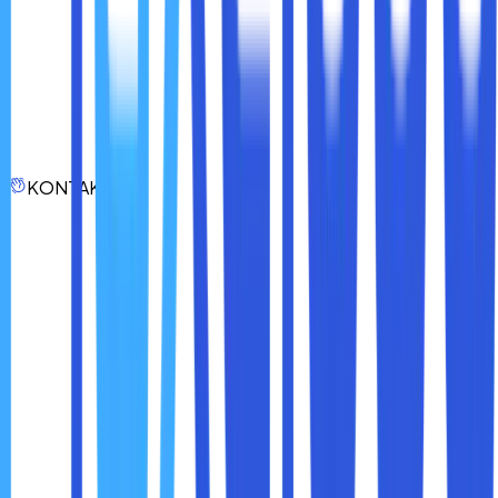
Di bagian samping www._.com, ada ikon titik tiga. Klik pada
ikon tersebut dan tekan panah ke arah bawah.
Selanjutnya, memilih opsi Cached.
Maka dari itu, website yang diblokir akan terbuka. Sebagai
tambahan informasi, cara yang satu ini tidak selalu berhasil.
Meski begitu, cara membuka website yang diblokir ini bisa
KONTAK
dijadikan alternatif.
Nah, itulah dia cara membuka website yang diblokir.
Selamat mencoba dan semoga berhasil.