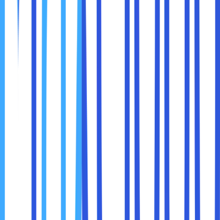
Siapa sangka, sobat maxcloud sebenarnya bisa membuka
website yang diblokir menggunakan Google Translate.
Meski kedengarannya aneh, mengingat Google Translate
ini berfungsi untuk menerjemahkan kata maupun kalimat ke
bahasa lain.
Meski begitu, cara membuka situs yang diblokir ini juga
sangat berguna untuk sobat maxcloud yang hanya ingin
mencari informasi saja. Kenapa demikian?
Pada saat memasukkan link website yang diblokir ke dalam
kolom Google Translate sebelah kiri, maka akan muncul
linknya juga di bagian kolom kanan. Sobat maxcloud hanya
perlu mengklik link di kolom kanan.
Namun, untuk tampilan dari website ini juga tidak sebagus
aslinya. Kemungkinan besar sobat maxcloud hanya bisa
melihat beberapa tulisan-tulisan saja dan untuk gambarnya
tidak tampil sama sekali.
Sobat maxcloud juga mungkin pernah mengalami perihal ini
pada saat koneksi internet sedang buruk. Maka dari itu,