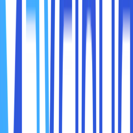
beberapa situs tertentu. Biasanya, hal tersebut ditandai
dengan munculnya tulisan 'this site can't be reached' atau
'situs ini tidak bisa dijangkau' di layar perangkat
Sobat maxcloud mungkin mencoba refresh halaman dan
mematikan serta menyalakan koneksi WiFi supaya berhasil
mengakses situs tersebut. Bahkan, bisa juga bisa
mencoba untuk mengganti koneksi internet ke paket data
lainnya dan mencoba membuka situs menggunakan
perangkat lain.
Sebenarnya, tidak ada masalah pada koneksi WiFi dan
perangkat sobat maxcloud. Yang terjadi sesungguhnya
adalah situs yang hendak sobat maxcloud buka sudah
diblokir.
Maka dari itu, sobat maxcloud tidak akan dapat mengakses
website tersebut. Namun, jangan khawatir, tetap ada
beberapa cara membuka website yang diblokir. Simak
ulasan selengkapnya di sini.