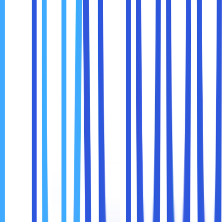
cara membuka website yang diblokir ini paling cocok untuk
sobat maxcloud gunakan pada saat ingin melihat informasi
berupa tulisan saja.
Sebagai contoh, sobat maxcloud hanya ingin melihat
forum cara mendapat uang tambahan melalui situs Reddit.
Maka, sobat maxcloud hanya perlu membaca tulisannya
tanpa harus memperdulikan tampilan. Pada Intinya, cara
yang satu ini sangat efektif untuk sobar maxcloud yang
ingin mengakses website berisikan forum atau artikel.
4. Memanfaatkan Fitur Google Cache
Apabila tidak bisa mengakses website versi original,
mungkin sobat maxcloud bisa membuka versi salinannya.
Bahkan, untuk sobat maxcloud juga bisa membuka website
salinan tersebut dengan fitur cache dari Google.
Caranya juga sangat mudah. Sobat maxcloud hanya perlu
mengetikan nama situs yang akan di kunjungi pada kolom
pencarian Google. Setelah hasilnya keluar, cari situs yang
ingin sobat maxcloud akses.