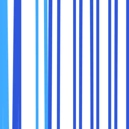
utama, Sobat maxcloud bisa memeriksa setiap kolom email
satu persatu. Mungkin saja email tersebut dianggap
sebagai spam, sehingga tidak muncul di dalam kotak
masuk.
5. Menggunakan Web Checker Online
Untuk cara mengetahui domain server berikutnya adalah
menggunakan web checker online. Saat ini, ada banyak
sekali situs yang menyediakan alat untuk mempermudah
para pemilik domain untuk melakukan pengecekan name
server domain.
Ada beberapa situs web yang bisa Sobat maxcloud
gunakan, yaitu DNS Check, ip location dan NsLookup.
Semua situs ini memberikan penawaran cara mengetahui
domain server yang sederhana. Kamu hanya perlu
memasukkan nama domain server yang akan diberikan, lalu
informasi mengenai domain tersebut akan ditampilkan di
dalam hasil pencarian.