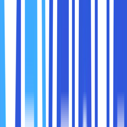
● Membuka command prompt terlebih dahulu. Caranya,
Sobat maxcloud tekan tombol “Windows + R - ketik “cmd”
- enter”.
● Di dalam jendela Command Prompt, tuliskan perintah
“nslookup-type=ns contoh domain.com”. Lalu, tekan opsi
“enter”.
Linux
● Membuka terminal di menu aplikasi atau menggunakan
kombinasi tombol “CTRL + ALT + T”.
● Di dalam terminal, ketikkan perintah “dig ns contoh
domain.com”.
● Hasil pencarian akan menampilkan sejumlah informasi
mengenai domain, termasuk nama server yang terletak di
kolom answer section.
Mac OS
● Membuka terminal dari “Finder-Applications-Utilities-