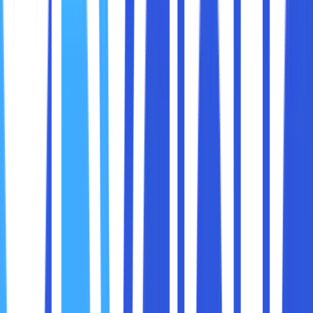
“server information” terletak di bagian “general
information”.
● Muncul halaman yang baru dan berisikan informasi
secara detail mengenai server, termasuk name server
domain.
2. Menggunakan WHOIS Lookup
Selain control panel hosting, Sobat maxcloud juga bisa
mengecek nama server menggunakan tools “WHOIS
Lookup”. Tools yang satu ini juga memungkinkan kamu
untuk mendapatkan informasi domain secara mendetail,
termasuk nama server yang terhubung.
Ada banyak sekali tools online yang bisa Sobat maxcloud
manfaatkan secara gratis, seperti DomainTools, ICANN
Lookup, Whols dan lain-lain. Akan tetapi, di tutorial kali ini
akan memberikan contoh cara mengetahui domain server
menggunakan ICANN Lookup. Sebagai berikut langkah-
langkah yang harus Sobat maxcloud lakukan :