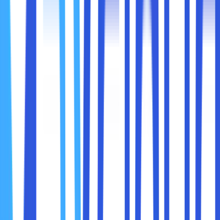
Terminal”. Selain itu, Sobat maxcloud juga bisa
menggunakan shortcut “CTRL+ALT+T”.
● Ketikan command “dig ns contohdomain.com”. Lalu,
lihat informasi name server di bagian kolom answer section.
4. Melalui Email yang Diberikan
Cara mengetahui domain server berikutnya adalah melalui
email yang diberikan, ketika Sobat maxcloud mendaftar
layanan hosting. Pihak penyedia hosting biasanya akan
mengirimkan informasi tentang rincian pembayaran
beserta name server yang telah didaftarkan.
Untuk melakukan pengecekan domain server dari email,
pertama periksa email registrasi atau konfirmasi
pembayaran dari registrar. Di dalam email ini, cari informasi
“domain server” yang biasanya disajikan di dalam format
seperti “ns1.contohserverweb.com” dan
ns2.contohserverweb.com”.
Apabila tidak menemukan emailnya di dalam kotak masuk