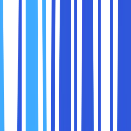
● Membuka web browser, lalu pergi ke website ICANN
Lookup atau klik link https://lookup/icann.org/en.
● Di dalam halaman ICANN Lookup, masukkan nama
domain website di dalam kotak pencarian. Lalu, klik opsi
“look up”.
● Tunggu beberapa detik sampai dengan hasilnya keluar.
Apabila sudah, maka tools ini akan menampilkan sejumlah
informasi tentang domain termasuk name domain.
3. Menggunakan System Console
Cara mengetahui domain server berikutnya adalah
menggunakan system console. Operatin system (OS)
seperti Linux, Mac OS dan Windows ini mempunyai
program atau sistem konsol yang berbeda-beda. Supaya
lebih paham, maka bisa mengikuti langkah-langkah sebagai
berikut :
Windows :