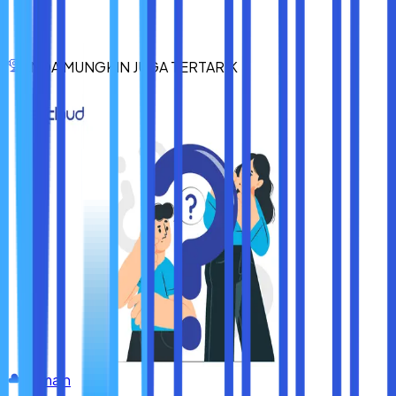
registrasi domain dan lain-lain.
Nah, itulah dia 6 cara mengetahui domain server yang bisa
Sobat maxcloud gunakan. Lakukan semua cara yang sudah
ANDA MUNGKIN JUGA TERTARIK
disebutkan diatas supaya proses mencari tahu domain
server berhasil dilakukan. Semoga berhasil dan
bermanfaat.
Domain