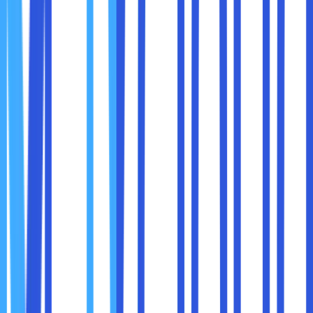
6. Melalui Bantuan Pencarian Google
Top Level Domain (TLD) unik seperti domain XYZ ini sangat
sulit dilacak oleh tools WHOIS Lookup atau web checker
online yang sudah disebutkan sebelumnya. Meski begitu,
Sobat maxcloud masih bisa memeriksa name server domain
secara khusus dari pencarian Google. Sebagai berikut
adalah langkah-langkah yang harus Sobat maxcloud
lakukan :
● Membuka web browser, ketikkan “tld whois” di dalam
kolom pencairan sesuai dengan TLD yang digunakan.
Contohnya, “xyz whois”.
● Akan muncul berbagai situs yang telah menyediakan
layanan untuk melakukan pengecekan informasi domain
.xyz dan pilih salah satu.
● Masukkan nama domain yang ingin Sobat maxcloud
periksa, lalu tekan “enter” atau opsi “search”.
● Situs tersebut akan memberikan informasi secara rinci
mengenai domain termasuk name server, registrar, waktu