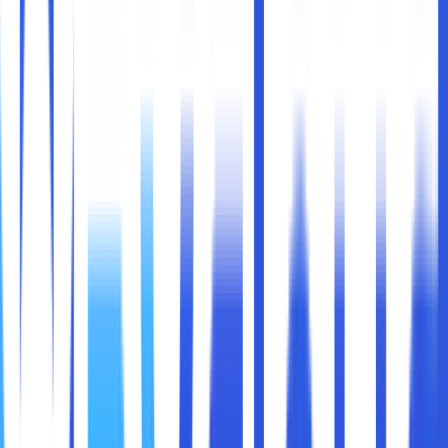
Sebagai berikut adalah cara mengetahui domain server
yang harus Sobat maxcloud lakukan :
1. Melalui Control Panel Hosting
Apabila menggunakan layanan hosting, biasanya Sobat
maxcloud akan diberikan akses ke control panel hosting
seperti cPanel. Melalui panel kontrol yang satu ini, kamu
bisa melakukan pengecekan domain server yang
terkonfigurasi untuk domain secara mudah. Sebagai
berikut adalah langkah-langkah yang harus dilakukan :
● Membuka cPanel terlebih dahulu. Caranya, tambahkan
“c/panel” setelah nama domain website kamu. Misalnya,
“makinkreatif.com/panel”.
● Login menggunakan username dan password cPanel.
● Di dalam dashboard cPanel, Sobat maxcloud klik opsi