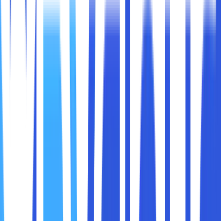
perangkat? Tenang saja, karena saat ini banyak sekali cara
memindahkan foto ke icloud yang bisa dipilih dan
digunakan.
Pada saat menggunakan layanan penyimpanan cloud milik
Apple, sobat maxcloud bisa dengan mudah menyimpan,
mengolah dan menyinkronkan foto di berbagai perangkat.
Daripada penasaran, yuk langsung saja simak penjelasan
lebih lengkap dan jelasnya dibawah ini.
Seperti sudah disebutkan diatas, bahwa saat ini banyak
sekali cara memindahkan foto ke icloud yang bisa dipilih
secara bebas oleh sobat mixcloud. Tapi, tidak semua cara
memindahkan foto ke icloud ini bisa langsung berhasil
begitu saja. Untuk cara memindah foto ke icloud yang
harus sobat maxcloud lakukan adalah :
1. Aktifkan iCloud di Perangkat Sobat
Maxcloud