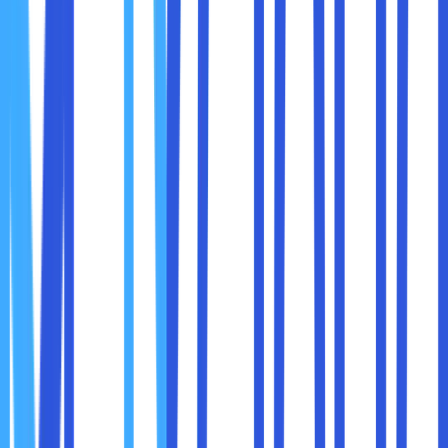
foto ke iCloud saja, tapi sobat maxcloud juga harus
mengerti perihal beberapa kelebihan di saat melakukan
langkah tersebut. Ada beberapa kelebihan menyimpan
foto di iCloud yang harus sobat maxcloud ketahui, yaitu :
1. Penyimpanan Aman
Tingkat keamanan foto sobat maxcloud merupakan satu
hal sangat penting.. Dengan menggunakan iCloud, foto
sobat maxcloud akan tersimpan dengan aman di dalam
server Apple yang sudah terlindungi dengan enkripsi.
Selain itu, sobat maxcloud juga tidak perlu khawatir akan
kehilangan beberapa foto kenangan atau penting.
2. Sinkronisasi Otomatis
Salah satu kelebihan utama dari iCloud adalah
kemampuannya untuk melakukan sinkronisasi beberapa
foto di antara perangkat Apple yang sudah terhubung.
Ketika sobat maxcloud mengambil foto baru di iPhone,
maka foto tersebut akan secara otomatis muncul di jenis
perangkat lain seperti iPad atau Mac yang menggunakan