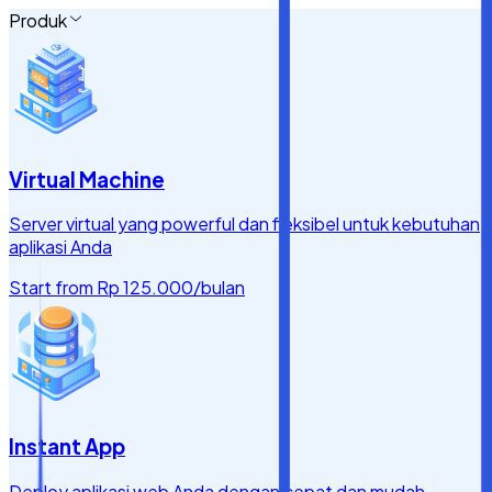
Produk
Virtual Machine
Server virtual yang powerful dan fleksibel untuk kebutuhan
aplikasi Anda
Start from
Rp 125.000
/bulan
Instant App
Deploy aplikasi web Anda dengan cepat dan mudah