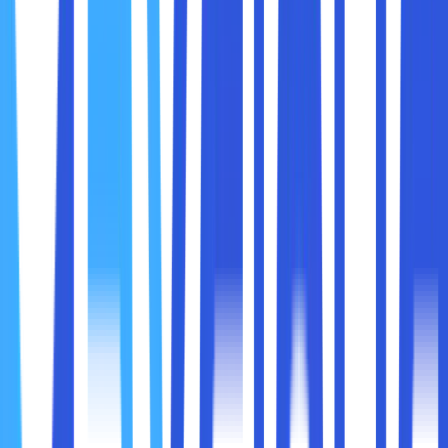
menggunakan akun iCloud sobat maxcloud dan pilih opsi
untuk mengunggah foto.
4. Kelola Foto di iCloud
Setelah semua foto sudah tersimpan di dalam iCloud,
sobat maxcloud bisa mengelolanya dengan mudah. Selain
itu, sobat maxcloud juga bisa membuat album, menghapus
foto yang tidak diperlukan dan mengatur foto di dalam
berbagai kategori.
5. Akses Foto di Perangkat Lain
Salah satu kelebihan di saat menggunakan iCloud adalah
kemampuannya di dalam mengakses foto sobat maxcloud
dari perangkat lain yang terhubung dengan akun iCloud.
Membuka aplikasi foto di perangkat lain dan sobat
maxcloud akan melihat beberapa foto yang sudah
tersimpan di dalam iCloud.
6. Sinkronkan Foto dengan Perangkat Lain