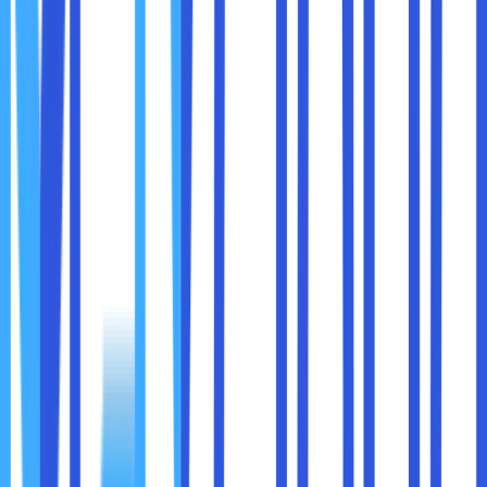
akun iCloud sama. Sobat maxcloud tidak perlu repot
melakukan transfer foto secara manual.
3. Ruang Penyimpanan yang Luas
Apple memberikan ruang penyimpanan sebesar 5 GB
secara gratis oleh penggunanya. Sobat maxcloud juga bisa
menggunakan ruang penyimpanan tersebut untuk
menyimpan beberapa foto dan video. Apabila sobat
maxcloud membutuhkan ruang penyimpanan lebih besar,
Apple juga menyediakan paket berlangganan dengan
kapasitas ruang penyimpanan yang lebih besar.
4. Akses Foto dari Mana Saja
Dengan iCloud, sobat maxcloud bisa dapat mengakses
foto Anda dari mana dan kapan saja asalkan perangkat
masih terhubung dengan akun iCloud sobat maxcloud.
Selain itu, sobat maxcloud juga tidak perlu membawa
perangkat fisik untuk menyimpan foto karena semuanya
sudah bisa diakses secara online.