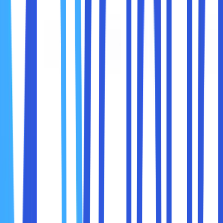
Apabila sobat maxcloud mempunyai beberapa perangkat
Apple, seperti iPhone dan iPad. Maka, sobat sobat
maxcloud bisa melakukan sinkronisasi beberapa fotor
diantara beberapa jenis perangkat tersebut. Dengan
begitu, sobat maxcloud bisa dengan mudah mengakses
beberapa foto yang sama di perangkat berbeda.
7. Tetap Mengelola Ruang Penyimpanan
Melakukan pemeriksaan secara berkala di dalam
penggunaan ruang penyimpanan di iCloud sobat
maxcloud. Apabila ruang penyimpanan sobat maxcloud
sudah mendekati batas maksimum, maka bisa melakukan
pertimbangan untuk menghapus beberapa foto yang tidak
diperlukan atau meningkatkan kapasitas penyimpanan
dengan cara berlangganan paket yang lebih besar.
Tidak hanya sekedar paham dengan cara memindahkan