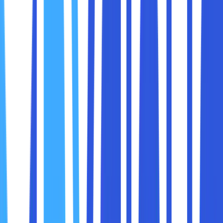
Cara memindah foto ke icloud pertama, yaitu
mengaktifkan fitur iCloud di perangkat sobat maxcloud.
Langkah-langkah yang harus sobat maxcloud lakukan
adalah pergi ke “pengaturan - akun - iCloud” Pastikan di
dalam menu “iCloud Foto” sudah diaktifkan supaya bisa
mulai menyimpan foto di iCloud.
2. Sinkronkan Foto dengan iCloud
Setelah mengaktifkan iCloud Foto, perangkat milik sobat
maxcloud akan mulai melakukan sinkronisasi menyinkronkan
foto yang ada di perangkat tersebut ke dalam
penyimpanan iCloud. Proses ini membutuhkan waktu
tergantung pada jumlah foto yang harus disinkronkan dan
kecepatan internet sobat maxcloud.
3. Unggah Foto ke iCloud
Apabila sobat maxcloud mempunyai foto di perangkat lain
atau di komputer, sobat maxcloud bisa mengunggahnya ke
iCloud. Buka situs iCloud di peramban web, masuk