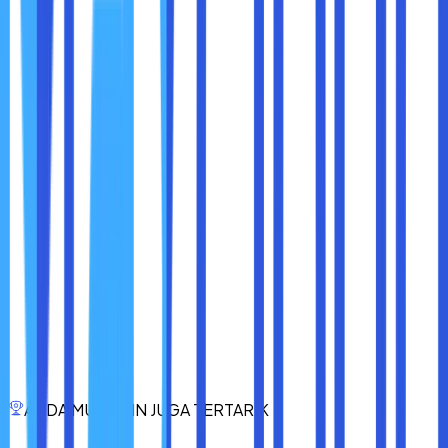
5. Fungsionalitas Tambahan
Selain sebagai ruang penyimpanan foto, iCloud juga
mempunyai fitur tambahan seperti “Pembagian Keluarga”.
Artinya, sobat maxcloud bisa berbagi foto dengan
anggota keluarga yang menggunakan akun iCloud sama.
Bahkan, untuk iCloud juga bisa digunakan untuk
menyimpan video, dokumen, data dan lain-lain.
6. Keamanan Data
iCloud sudah menggunakan enkripsi end-to-end untuk
melindungi data sobat maxcloud. Ini berarti data milik sobat
maxcloud secara otomatis sudah di enkripsi pada saat
diunggah ke iCloud dan hanya bisa diakses dengan kunci
enkripsi yang telah dimiliki. Dengan demikian, maka privasi
dan keamanan data sobat maxcloud bisa benar-benar
terjamin.
Nah, itulah dia penjelasan secara lengkap dan jelas
ANDA MUNGKIN JUGA TERTARIK
mengenai cara memindahkan foto ke iCloud. Semoga