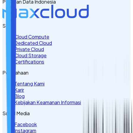
PT Awan Data Indonesia
Tulis Kebutuhan Anda di Sini
Servis
Cloud Compute
Dedicated Cloud
Private Cloud
Cloud Storage
Certifications
Perusahaan
Tentang Kami
Karir
Blog
Kebijakan Keamanan Informasi
Sosial Media
Facebook
Instagram