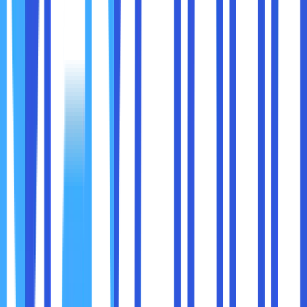
dilakukan secara langsung dan dapat mengecek virus apa
saja yang sekiranya membahayakan website sobat
maxcloud.
5. Mempercepat Akses Website
Dengan menggunakan fitur ADVANCE, sobat maxcloud
bisa mempercepat akses website. Selain itu, sobat
maxcloud juga bisa menggunakan fitur PREFERENCE
untuk mengatur informasi tentang pengguna hosting dan
preferensi tampilan cPanel. Contohnya, seperti bahasa
atau layout yang bisa sobat maxcloud pilih dari tema
berbeda-beda
Selain mempunyai fungsi cPanel dalam hosting web, ada
juga beberapa kelebihan yang harus sobat maxcloud
ketahui. Sebagai berikut beberapa kelebihan dari cPanel
dalam hosting web :