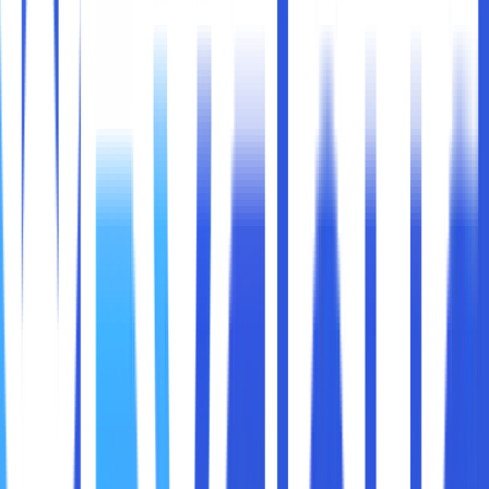
Ketika sobat maxcloud mempunyai website, cPanel adalah
salah satu tool yang harus dipelajari. Untuk kontrol panel
satu ini akan mempermudah proses pengelolaan website
dan berbagai konfigurasi yang berhubungan dengan
website tersebut.
Apabila masih awam dengan cPanel, tidak perlu khawatir
kali ini akan menjelaskannya secara detail mengenai fungsi
cPanel dalam hosting web dan beberapa hal penting
lainnya. Daripada penasaran, yuk langsung saja simak
penjelasan lebih lengkapnya dibawah ini.
cPanel adalah singkatan dari control panel hosting yang
mempunyai fungsi untuk mengelola hosting, domain, dan