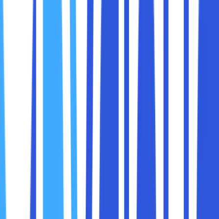
website. Dengan cPanel sobat maxcloud bisa dengan
mudah mengatur subdomain, mengunggah file situs web,
instal SSL di dalam situs web, dan beberapa aktivitas
lainnya.
Pada saat pertama kali hosting aktif, sobat maxcloud akan
mendapatkan link hosting cPanel dari pihak provider
hosting untuk melanjutkan ke langkah berikutnya dengan
tujuan mengatur website. Berikutnya, sobat maxcloud bisa
mengakses dan mengelola file website secara mudah.
cPanel ini sering digunakan untuk melakukan beberapa
setting maupun konfigurasi melalui tampilan user interface
(UI) yang mudah dioperasikan oleh pengguna. Biasanya
cPanel dipasang di dedicated server atau Virtual Private
Server (VPS) yang menggunakan sistem operasi seperti,
Linux dan FreeBSD.
Selain itu, cPanel juga mendukung beberapa aplikasi
lainnya seperti Apache, PHP, mySQL, Postgres, Perl,
Python, BIND. Bahkan, sudah mendukung juga beberapa
format email POP3, IMAP dan beberapa layanan lain