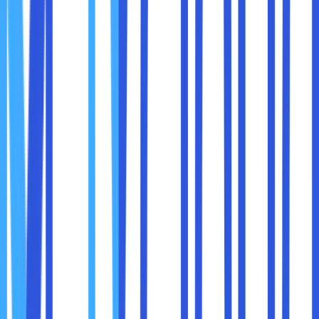
3. Mengontrol Email
Dengan fitur ini sobat maxcloud bisa lebih mudah di dalam
mengatur email. Selain itu, di dalam fitur ini sobat maxcloud
juga bisa membuat email auto respon jika diperlukan
dengan hanya klik Autoresponders. Di dalam fitur email,
sobat maxcloud juga bisa menghapus spam, menghindari
hacker, virus, phishing yang mencoba menyerang website.
4. Security Terjamin
Website memang tidak aman dari serangan virus, malware,
atau phising. Namun dengan menggunakan fitur cPanel,
sobat maxcloud bisa mengatasi beberapa hal tersebut.
Fitur untuk mengatasi perihal keamanan adalah section
SECURITY. Pada fitur yang dimiliki oleh cPanel ini
memberikan jaminan keamanan website dengan merilis
sertifikat SSL.
Selain itu, sobat maxcloud juga sudah bisa menggunakan
fitur Imunify360. Sehingga, untuk proses aktivasi bisa