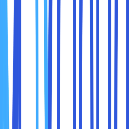
Dari fitur ini sobat maxcloud bisa memilih beberapa menu
dari pilihan FILES untuk mengatur dokumen di dalam
website. FILES adalah salah satu menu dari File Manager
yang berfungsi untuk menyimpan semua data website,
melakukan penghapusan data dan membersihkan cache
yang tidak diperlukan.
Selain itu, ada satu menu yang mempermudah sobat
maxcloud untuk mengatur gambar di dalam website yaitu
“images”.
2. Pengelolaan Database dan Software
Untuk melakukan fungsi ini sobat maxcloud bisa
melakukannya di dalam cPanel dengan menggunakan fitur
PHPMyAdmin dan MySQL Database. Selain itu, untuk
proses instalasi dan pengelolaan software bisa juga
dilakukan di dalam fitur SOFTWARE. Di dalam fitur
SOFTWARE ini sobat maxcloud bisa mengatur, seperti
Cloudflare, Node.js dan Python App.