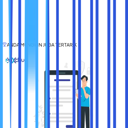
lambat.
● Membutuhkan biaya yang mahal. Sehingga jarang
digunakan bagi para pemula yang barusan saja belajar
tentang cPanel.
● Untuk beberapa software dan fitur yang dimiliki oleh
cPanel ini seringkali tidak terupgrade dengan baik
ANDA MUNGKIN JUGA TERTARIK
Nah, itulah dia penjelasan secara lengkap mengenai fungsi
cPanel dalam hosting web dan beberapa hal penting
lainnya. Semoga bisa membantu sobat maxcloud, ya.