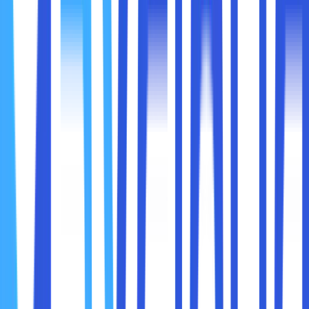
hosting.
● Mempermudah para pengguna untuk mengatur
website.
● Mempermudah sobat maxcloud di dalam mengatur
email.
● Mempunyai kontrol penuh di dalam domain seperti,
pembuatan subdomain, addon domain dan lain-lain.
● Mengatur file dan data di dalam website.
● Melakukan manajemen di dalam database website.
Masih ada hal penting lain yang harus sobat maxcloud
ketahui, yaitu fitur dalam hosting web. Ada beberapa fitur
cPanel di dalam hosting web, sebagai berikut :
1. Pengaturan File