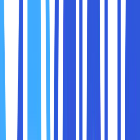
seperti SMTP. Dari penjelasan diatas bisa disimpulkan
bahwa fungsi cPanel dalam hosting web adalah :
● Mengatur PHP.
● Mengelola Apache handler.
● Mengontrol email yang mengarah ke domain.
● Melakukan unggah, pengembalian dan backup data di
dalam website.
Dari penjelasan diatas tentang cPanel bisa didapatkan
informasi bahwa fungsi cPanel dalam hosting adalah untuk
mempermudah mengelola website, domain beserta
hosting yang ada di dalamnya. Akan tetapi, ada juga
beberapa fungsi cPanel dalam hosting lainnya yang harus
sobat maxcloud diketahui, sebagai berikut :
● Mempermudah di dalam melakukan manajemen web