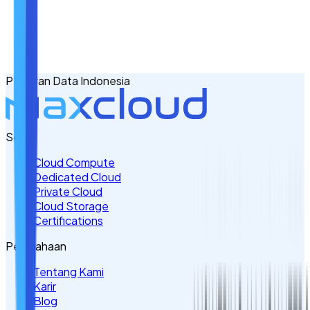
Email
No. Handphone
+62
PT Awan Data Indonesia
Tulis Kebutuhan Anda di Sini
Servis
Cloud Compute
Dedicated Cloud
Private Cloud
Cloud Storage
Certifications
Perusahaan
Tentang Kami
Karir
Blog