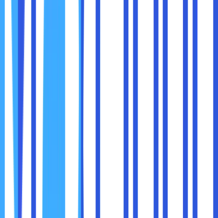
● Mudah dikelola dan digunakan.
● Mudah untuk dipelajari.
● Lebih efektif untuk mengatur web.
● Mempunyai banyak fitur dan software yang bisa
diinstall dengan mudah.
● Sudah melalui banyak uji coba (testing).
● Mudah menemukan beberapa sumber untuk belajar
secara online maupun offline.
Ada kelebihan ada juga kekurangannya, sebagai berikut
adalah kekurangan cPanel di dalam hosting web :
● Meski mempunyai banyak fitur, justru untuk beberapa
fitur di dalamnya menjadi salah satu faktor performa cPanel