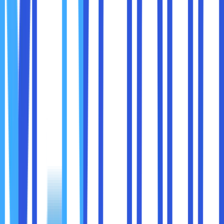
● Biaya yang dibutuhkan lebih fleksibel.
● Skalabilitas yang sangat mudah.
2. Kekurangan Menggunakan Cloud Hosting
● Kecepatan dari server bergantung dengan kecepatan
internet yang sobat maxcloud gunakan.
● Sangat rentan dengan cyber attack.
● Harganya lebih mahal.
Jenis website yang sering menggunakan layanan cloud
hosting adalah toko online, mesin pencarian, media sosial
dan beberapa proyek dengan trafik tinggi lainnya. Pada
dasarnya, cloud hosting merupakan layanan hosting yang
cocok digunakan untuk situs web membutuhkan daya