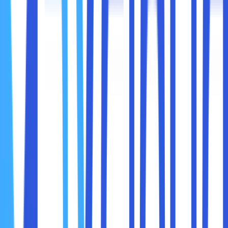
digabungkan untuk bekerja di dalam server virtual terpusat
(cloud) guna menghost situs web.
Dengan demikian, kinerja website akan lebih cepat karena
sudah didukung oleh banyak server di dalam waktu yang
bersamaan. Jika salah satu server cloud gagal, maka yang
lain akan segera menggantikan sebagai cadangan untuk
mengisi sumber daya yang diperlukan.
Dengan cara ini,
cloud
hosting bisa memungkinkan situs
web untuk terus berfungsi dengan baik meskipun di salah
satu servernya mati. Selain itu, cloud hosting juga bisa
mencegah kegagalan server situs web karena kelebihan
beban.
Beban setiap server ini akan dibagi rata, sehingga tidak ada
lagi server yang kelebihan beban. Sumber daya yang
tersedia di layanan ini juga tidak memberikan pengaruh
terhadap pengguna lainnya. Artinya, setiap pengguna
tidak perlu berbagi sumber daya server kepada mereka.
Jadi, dengan menggunakan layanan cloud hosting untuk