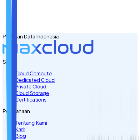
Email
No. Handphone
+62
PT Awan Data Indonesia
Tulis Kebutuhan Anda di Sini
Servis
Cloud Compute
Dedicated Cloud
Private Cloud
Cloud Storage
Certifications
Perusahaan
Tentang Kami
Karir
Blog