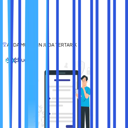
membangun situs web sederhana sampai menengah.
Perlu dipahami bahwa cloud hosting merupakan jenis web
hosting yang menggunakan jaringan server cloud virtual
untuk meng-host situs web. Metode ini juga berbeda dari
hosting tradisional yang menghosting satu atau lebih situs
web di dalam satu server.
ANDA MUNGKIN JUGA TERTARIK
Itulah dia penjelasan secara lengkap mengenai pengertian
cloud hosting dan beberapa hal penting lainnya. Semoga
informasi diatas bisa bermanfaat dan membantu.