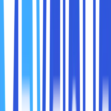
upaya untuk mencegah website agar tetap berfungsi,
meskipun salah satu servernya down atau crash. Selain itu,
cloud hosting juga mempunyai kapasitas lebih untuk
menampung lebih banyak trafik.
Sehingga, sangat cocok digunakan oleh para pengembang
website yang sudah profesional. Misalnya, toko online,
portofolio bisnis dan website instansi pemerintah.
Proses mengelola cloud hosting juga tidak sulit, karena bisa
dikonfigurasi menggunakan cPanel seperti shared hosting
standar. Akan tetapi, performanya jauh lebih unggul
daripada shared hosting.
Setelah paham mengenai pengertian cloud hosting, maka
lanjut ke pembahasan selanjutnya yaitu bagaimana cara
kerja dari layanan tersebut. Cloud hosting bekerja di dalam
metode "cluster", dimana beberapa server terpisah