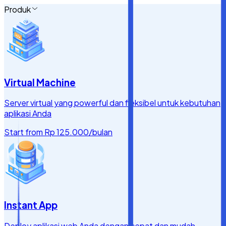
Produk
Virtual Machine
Server virtual yang powerful dan fleksibel untuk kebutuhan
aplikasi Anda
Start from
Rp 125.000
/bulan
Instant App
Deploy aplikasi web Anda dengan cepat dan mudah