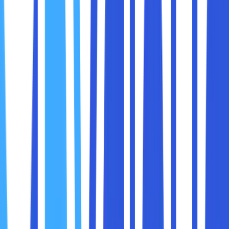
pengertian cloud hosting dan beberapa hal penting
lainnya. Bagi yang penasaran, yuk langsung saja simak
penjelasan lebih lengkapnya dibawah ini.
Cloud hosting terdiri dari dua kata gabungan, yaitu "cloud"
atau sering disebut dengan internet dan "storage" adalah
layanan yang digunakan untuk menyimpan berbagai jenis
data pada website. Data yang dimaksud bisa berbentuk
file, teks, gambar, dokumen, video dan lain-lain.
Jadi, secara umum pengertian cloud hosting merupakan
layanan yang memungkinkan para pengguna untuk
menyimpan data virtual menggunakan beberapa server
agar terhubung satu dengan lainnya supaya tetap
up
time
. Teknologi cloud hosting adalah upgrade dari layanan
web hosting konvensional yang masih membutuhkan
hardware sebagai pusat penyimpanan data.
Tujuan menggunakan layanan cloud hosting tidak lebih dari