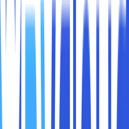
Apakah sobat maxcloud sedang mencari pemahaman
mengenai pengertian cloud hosting? Jika demikian, maka
sobat maxcloud sudah datang di tempat yang tepat.
Masih banyak orang yang belum tahu mengenai apa itu
pengertian cloud hosting. Faktanya cloud computing
merupakan opsi hosting yang mempunyai sumber daya
sangat hebat. Dibandingkan dengan jenis layanan hosting
lainnya, cloud computing paling cocok digunakan oleh
pemula.
Cloud hosting banyak digunakan oleh server server virtual
untuk meng-host situs web. Sementara itu, untuk layanan
hosting tradisional biasanya akan meng-host satu atau
lebih situs web di dalam server fisik. Akibatnya, cloud
hosting biasanya akan lebih cepat dibandingkan shared
hosting.
Pada kesempatan kali ini akan dibahas mengenai apa itu