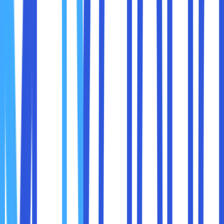
situs web ini akan lebih fleksibel dan mudah dilakukan. Tidak
heran, jika banyak orang yang mengatakan bahwa cloud
hosting adalah kombinasi kualitas terbaik dari shared
hosting dan
VPS
hosting.
Layanan cloud hosting mempunyai beberapa kelebihan
dan kekurangan yang bisa dirasakan oleh banyak
pengguna. Sebagai berikut kelebihan dan kekurangan di
saat sobat maxcloud menggunakan layanan cloud hosting
:
1. Kelebihan Menggunakan Cloud Hosting
● Uptime dan lebih stabil.
● Loading time yang lebih cepat.
● Pemulihan data lebih mudah dilakukan.