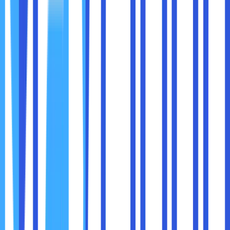
pemrosesan, bandwidth dan lain-lain.
Struktur cloud hosting juga membantu sobat maxcloud di
dalam mengantisipasi peningkatan lalu lintas situs web
yang biasanya terjadi di saat ada diskon besar maupun
potingan sedang viral. Fitur loading balancing ini juga bisa
digunakan untuk memastikan, bahwa lalu lintas tidak akan
membebani daya server virtual.
Selain itu, ada beberapa jenis situs web ini mungkin
membutuhkan keamanan yang lebih ditingkatkan untuk
menangani beberapa data sensitif. Misalnya, informasi
pelanggan dan detail pembayaran.
Di dalam kasus seperti ini, private cloud lebih disukai
dibandingkan public cloud. Private cloud biasanya
dilengkapi dengan beberapa infrastruktur cloud secara
khusus yang diposting pada jaringan pribadi untuk
mencegah akses tidak sah kepada pihak ketiga.
Untuk alasan ini, harga cloud seringkali lebih mahal
dibandingkan shared atau
VPS
web hosting. Sedangkan,
untuk layanan cloud hosting ini lebih cocok di dalam