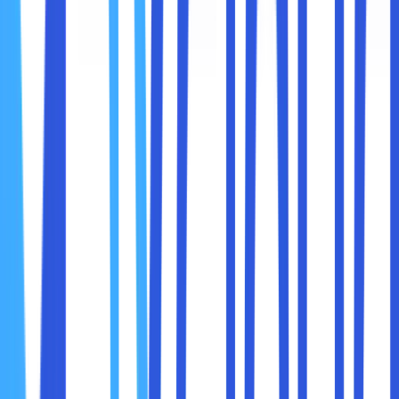
sendiri menjadi salah satu control panel sangat amat
populer. Selain itu, control panel berbasis Unix atau Linux ini
hanya tersedia di dalam sistem operasi Linux.
Tampilan antarmukanya juga mempermudah siapa saja
yang akan melakukan konfigurasi. cPanel ini juga sangat
cocok bagi pemula, karena menu yang sangat mudah
dipahami fungsinya.
Dengan kemudahannya, maka tidak heran banyak orang
menisbatkan sebagai control panel paling populer yang
tersedia saat ini. Sebagai berikut beberapa fitur di dalam
cPanel :
● Manajer File.
● Bandwidth.
● Penggunaan Ruang Disk.
● Cadangan.
● Akun FTP.