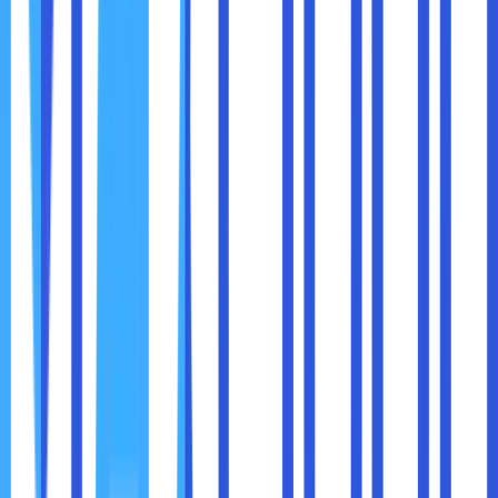
webmin mengharuskan para pengguna untuk mempunyai
skill di dalam bidang hosting.
Webmin juga memberikan kemungkinan kepada sobat
maxcloud untuk melakukan konfigurasi akun pengguna,
DNS, file sharing dan masih banyak lainnya lagi. Hampir mirip
dengan Plesk yang mempunyai tingkatan akses pengguna,
di dalam Webmin juga mempunyai tiga tingkat yaitu
Usermin, Cloudmin dan Virtualmin.
Di ketiga jenis tersebut mempunyai peran masing-masing.
Sebagai berikut beberapa fitur yang dimiliki oleh control
panel hosting Webmin :
● Server web apache.
● Bind server DNS.
● Server basis data MySQL.
● Filter di dalam surat Procmail.
● ProFTPD server.