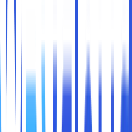
Control panel hosting merupakan salah satu alat yang
telah disediakan oleh penyedia layanan web dan
digunakan untuk mempermudah dalam mengelola website.
Sebagai bagian penting di dalam melakukan berbagai
macam pengelolaan dan pengembangan situs web, maka
untuk para pengguna bisa memilih berbagai macam control
panel hosting yang sudah tersedia.
Ada banyak sekali control panel hosting yang bisa
digunakan saat ini, baik berbayar maupun gratis. Misalnya,
cPanel, Plesk san Directadmin Di Indonesia yang familiar
atau sering digunakan, yaitu cPanel.
Pada kesempatan kali ini akan dibahas lengkap mengenai
fungsi control panel hosting dan beberapa hal penting
lainnya. Sedangkan, bagi sobat maxcloud yang ingin tahu
perihal tersebut bisa simak dibawah ini.