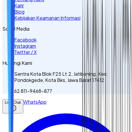
Karir
Blog
Kebijakan Keamanan Informasi
Sosial Media
Facebook
Instagram
Twitter / X
Hubungi Kami
Sentra Kota Blok F25 Lt.2, Jatibening, Kec.
Pondokgede, Kota Bks, Jawa Barat 17412
62 811-9468-877
WhatsApp
Live Chat