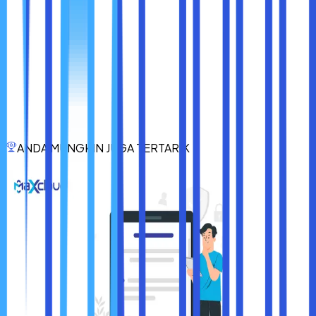
● Membaca surat pengguna.
● Server SSH.
Pilih saja salah satu contoh control panel hosting yang
menurut sobat maxcloud paling cocok dipilih. Jangan
sampai salah memilih, karena bisa berdampak buruk dan
mempersulit proses pembuatan website.
Nah, itulah dia penjelasan secara lengkap mengenai fungsi
ANDA MUNGKIN JUGA TERTARIK
control panel hosting dan beberapa hal penting lainnya.
Besar harapan dengan adanya penjelasan mengenai
fungsi control panel hosting ini bisa membantu.