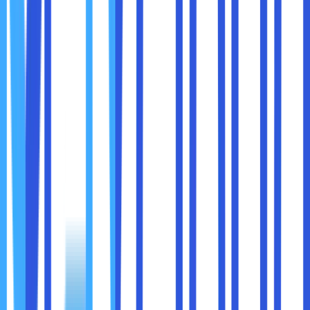
● Mengelola database MySQL dan PostgreSQL.
● Menambahkan domain dan subdomain.
● Memulihkan dan cadangkan data.
● Mengelola DNS dan sebagainya.
3. Directadmin
Directadmin adalah software control panel yang dirilis
pada tanggal 1 Maret 2003 di Kanada. Hingga sekarang,
untuk control panel yang satu ini sebenarnya tidak kalah
populer dengan jenis control panel lainnya.
Sama halnya dengan cPanel, Directadmin ini juga berjalan di
dalam sistem operasi Linux. Dari segi interface,
tampilannya tidak berbeda jauh dengan cPanel san Plesk.
Namun dari sisi menu yang tersedia, untuk cPanel ini tidak
lengkap. Disisi lain, Directadmin mempunyai dukungan web