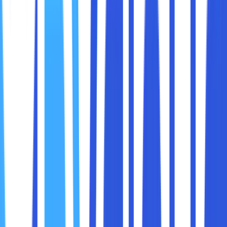
Fungsi control panel hosting pertama, yaitu membantu
user atau pengguna di dalam mengelola website. Sebagai
berikut beberapa fungsi control panel hosting :
● Manajemen domain, pengaturan, registrasi dan
transfer nama domain.
● Pengecekan statistik pengunjung website.
● Melakukan instalasi aplikasi.
● Mengelola alamat email.
● Melakukan backup data.
● Memantau kinerja server.
● Basis data manajemen.
● File manajemen.
● Melakukan FTP.
Pada setiap control panel ini mempunyai interface dan fitur