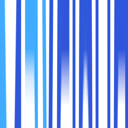
● Kompatibel dengan beberapa sistem operasi.
● Adanya dukungan layanan.
● Dukungan software yang sangat lengkap.
● Dukungan keamanan.
● Harga yang terjangkau.
Setelah paham dengan fungsi control panel hosting, maka
ada beberapa hal lain harus dipahami masalah pemilihan
jenis dan kategorinya. Sebagai berikut beberapa contoh
control panel hosting yang bisa sobat maxcloud gunakan
secara gratis :
1. cPanel
Dengan jumlah pengguna yang besar, saat ini untuk cPanel