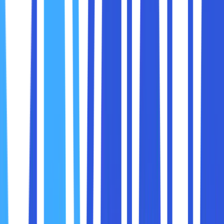
yang sangat amat beragam. Masing-masing mempunyai
perbedaan di antara satu dengan yang lainnya.
Dari semua jenis control panel, ketika diperhatikan dengan
seksama ternyata semuanya mempunyai fitur dan fungsi
yang sama. Selain itu, dari sisi penyedia layanan web
hosting berfungsi sebagai panel yang akan mempermudah
segala aturan dan pengelolaan dari hosting miliknya.
Sebagai pengguna yang baru, tentunya sobat maxcloud
harus memperhatikan beberapa aspek di dalam memilih
control panel guna memenuhi kebutuhan. Mengingat ada
berbagai macam jenis control panel yang bisa digunakan.
Jangan sampai sobat maxcloud salah memilih san justru
menyerang. Misalnya di saat proses instalasi dan
konfigurasi. Sebagai berikut tips memilih control panel
hosting yang bisa dilakukan :
● Software yang mudah dioperasikan.