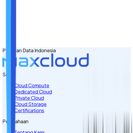
Nama
Email
No. Handphone
+62
PT Awan Data Indonesia
Tulis Kebutuhan Anda di Sini
Servis
Cloud Compute
Dedicated Cloud
Private Cloud
Cloud Storage
Certifications
Perusahaan
Tentang Kami