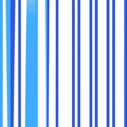
server sangat banyak mukai dari Apache sampai
Litespeed. Sebagai berikut beberapa fitur menggunakan
Directadmin :
● Mengelola dan membuat alamat email.
● Mengelola dan membuat akun FTP.
● Melihat situs web statistik.
● Mengelola domain dan subdomain di dalam hosting.
● Mengunggah dan mengelola file manager.
● Mengelola database MySQL.
● Backup dan restore file di dalam situs dan data akun.
● Mengelola DNS dan sebagainya.
4. Webmin
Ketika control panel sebelumnya populer, karena
kemudahan di dalam penggunaanya. Maka dari itu, untuk