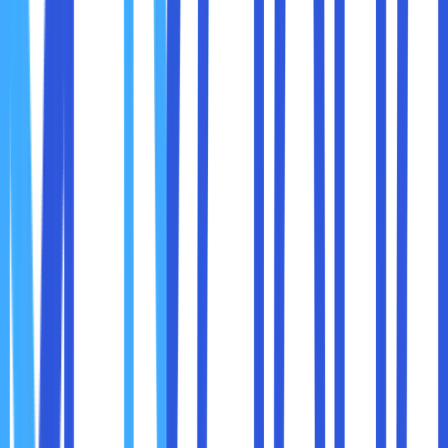
● Kontrol Sesi TP.
● Database MySQL.
● MySQL jarak jauh.
2. Plesk
Control panel yang satu ini hampir mirip dengan
sebelumnya. Tampilannya sangat interface dan cukup
sederhana. Bahkan, tidak membingungkan para
penggunanya.
Satu hal yang paling uniknya lagi adalah adanya level atau
tingkatan pengguna, yaitu level 1-4. Dimana, untuk setiap
tingkatan tersebut mempunyai menunya sendiri seperti
administrator, domain dan mail user. Sebagai berikut
beberapa fitur Plesk :
● Membuat akun FTP.
● Mengelola dan membuat email akun.