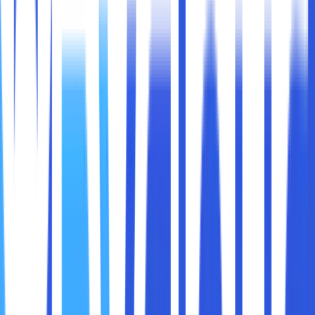
Bagi seseorang yang sudah terjun di dalam dunia web,
tentu saja konfigurasi share hosting server ini menjadi satu
hal biasa. Melalui shared hosting, nantinya aktivitas di
dalam website ini dapat dilakukan dengan biaya yang lebih
murah.
Pada kesempatan kali ini akan dijelaskan mengenai
beberapa hal penting konfigurasi share hosting server.
Sedangkan, sobat maxcloud yang ingin tahu perihal
konfigurasi ini bisa simak penjelasan lebih lengkapnya
dibawah ini.
Seperti yang diketahui, bahwa hosting adalah layanan
yang memberikan penawaran sewa server untuk bisa
digunakan oleh para pengguna internet. Biasanya, hosting
ini bisa digunakan oleh seseorang yang menggunakan
website maupun email.