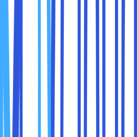
Supaya share hosting bisa digunakan, tentu saja para
pengguna harus melakukan konfigurasi share hosting
server terlebih dahulu. Hal yang satu ini harus dilakukan
supaya nantinya share hosting bisa digunakan untuk
melakukan aktivitas di dalam website.
Pada umumnya, untuk melakukan konfigurasi share hosting
server ini harus melewati beberapa tahapan. Lalu, apa saja
tahap yang harus dilakukan supaya hosting bisa diaktifkan?
Sebagai berikut penjelasan lengkapnya :
1. Melakukan Konfigurasi Pada Virtual Box
Langkah pertama yang harus dilakukan untuk
mengaktifkan share hosting, yaitu melakukan konfigurasi
share hosting server pada virtual box. Di dalam tahap ini,
sobat maxcloud juga harus melewati beberapa langkah
yang harus dilakukan oleh para pengguna.
Selain itu, di tahap ini nantinya membuat share hosting bisa
digunakan pada website tersebut. Lalu bagaimana cara