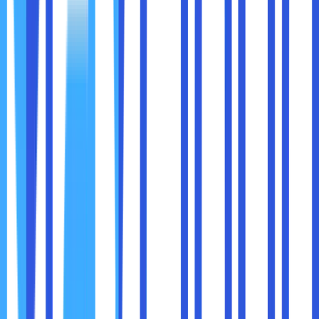
mengaktifkannya.
Melalui proses ini nantinya konfigurasi share hosting server
ini bisa dijalankan dan mengatur aktivitas di dalam website.
Sebagai berikut adalah langkah yang harus dilakukan untuk
melakukan konfigurasi :
● Langkah pertama, sobat maxcloud bisa melakukan
konfigurasi di dalam network debian terlebih dahulu.
● Tambahkan sub interface juga IP untuk melakukan
share hosting.
● Tahap berikutnya, mulai melakukan install di dalam
bind9, apache dan dnsutils terlebih dahulu.
● Silahkan edit nama di dalam bagian etc/bind/.
● sobat maxcloud bisa menambahkan 3 forward zon dan
1 reserve zone.
● Tahap berikutnya, yaitu mulai mengganti IP seperti
yang sudah dimiliki sebelumnya.