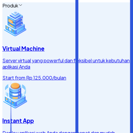
Produk
Virtual Machine
Server virtual yang powerful dan fleksibel untuk kebutuhan
aplikasi Anda
Start from
Rp 125.000
/bulan
Instant App
Deploy aplikasi web Anda dengan cepat dan mudah