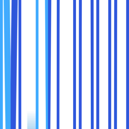
menggunakannya? Mari simak ulasan sebagai berikut untuk
informasi lebih lengkapnya :
● Hal pertama yang harus dilakukan pada saat melakukan
konfigurasi share hosting server adalah membuka
virtualbox terlebih dahulu.
● Silahkan klik pada menu "setting'' sebagai tahap
berikutnya.
● Untuk tahap selanjutnya adalah masuk di dalam menu
"network". Selanjutnya, ganti adapter menjadi bridge
adapter.
● Hal berikutnya, yaitu menambahkan internal network.
2. Melakukan Konfigurasi DNS
Konfigurasi DNS merupakan tahap berikutnya yang harus
dilakukan, ketika virtualbox sudah selesai untuk melakukan
konfigurasi. sama hal nya dengan virtualbox, di dalam tahap
ini juga membutuhkan beberapa proses untuk