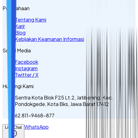
Perusahaan
Tentang Kami
Karir
Blog
Kebijakan Keamanan Informasi
Sosial Media
Facebook
Instagram
Twitter / X
Hubungi Kami
Sentra Kota Blok F25 Lt.2, Jatibening, Kec.
Pondokgede, Kota Bks, Jawa Barat 17412
62 811-9468-877
WhatsApp
Live Chat