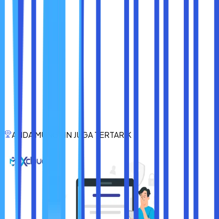
● Proses berikutnya adalah melakukan pengubahan
nama pada forward dan reserve zone.
● Ikuti perintah berikutnya dengan mengubah
named.conf.option menjadi kode 8.8.8.8. Setelah itu,
melakukan restart.
● Apabila perangkat sudah kembali nyala, maka bisa
langsung melakukan pengecekan apakah nama sudah
sesuai atau belum di dalam konfigurasi share hosting
server.
Begitulah sekilas info mengenai cara konfigurasi share
hosting server yang memang membutuhkan waktu lebih
ANDA MUNGKIN JUGA TERTARIK
panjang di dalam prosesnya. Tentu saja di dalam melakukan
konfigurasi ini, sobat maxcloud mempunyai banyak kode
yang harus dipahami supaya share hosting bisa aktif.