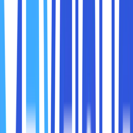
yang ditawarkan juga bisa digunakan untuk melakukan
cover di dalam kegiatan website.
Setelah paham dengan pengertian share hosting, maka
sobat maxcloud juga harus mengerti mengenai
kelebihannya di saat menggunakan layanan tersebut.
Sebagai berikut kelebihan menggunakan share hosting :
1. Beginner Friendly
Seperti yang sudah disebutkan, bahwa share hosting ini
sangat ramah digunakan bagi para pengguna awam. Maka
dari itu, share hosting ini menjadi salah satu layanan yang
tepat bagi para pemilik blog dan website sederhana. Share
hosing ini juga sangat cocok digunakan para pemilik usaha
kecil sampai menengah, karena mempunyai jalur kunci
komunikasi di dalam suatu brand.