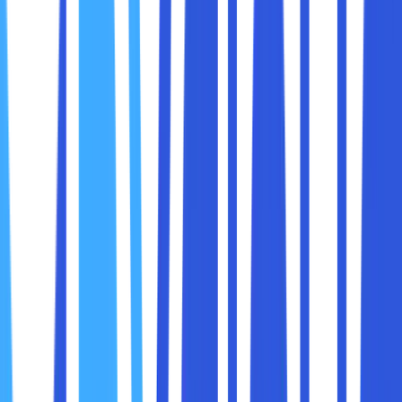
Dengan adanya hosting ini, maka nantinya para pemilik
hosting juga bisa melakukan update serta aktivitas web lain
bisa terasa lebih menyenangkan. Bagi para pengunjung
dari website ini juga akan mendapatkan layanan yang
nyaman, ketika mencari informasi dari website sedang
dilihat.
Pada dasarnya, jenis hosting yang satu ini juga sangat
beragam. Dimana diantaranya adalah konfigurasi share
hosting server. Adanya share hosting, maka para pengguna
website akan mendapatkan kesempatan di dalam
menggunakan hosting yang sudah disewakan.
Namun, sama seperti istilahnya di dalam share hosting ini
nantinya para pengguna akan berbagi dengan pengguna
lain. Tentu saja, dengan adanya sistem hosting seperti ini
untuk para pengguna bisa mendapatkan harga lebih murah.
Untuk hal ini berbeda dengan dedicated hosting yang
membutuhkan biaya lebih tinggi, karena penggunaan
server lebih eksklusif. Akan tetapi, meski share hosting
digunakan bersama dengan server lain. Selain itu, hosting