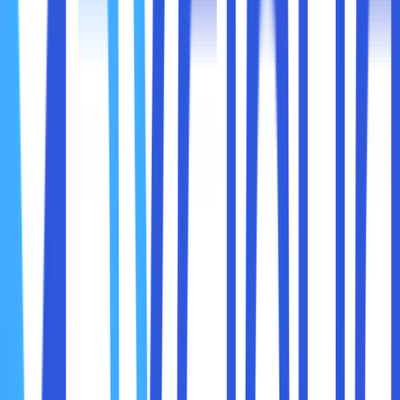
2. Praktis Digunakan
Selain Beginner Friendly, share hosting ini sangat praktis
digunakan. Dengan menggunakan share hosting, sobat
maxcloud tidak harus berpikir mengenai berbagai
permasalahan di server yang terkesan rumit dan
membuang banyak waktu. Alhasil, sobat maxcloud bisa
lebih fokus di dalam mengurus hal lain yang berhubungan
dengan pengembangan bisnis.
3. Harga Terjangkau
Kelebihan share hosting yang paling akhir adalah
mempunyai harga terjangkau. Itulah alasan, kenapa share
hosting menjadi layanan yang direkomendasikan bagi para
web developer pemula karena bisa meminimalisir terjadinya
kerugian.